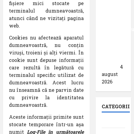
fișiere mici stocate pe
primește
terminalul dumneavoastră,
acreditarea
atunci când ne vizitați pagina
pentru
web.
angajamentu
său față
Cookies nu afectează aparatul
de
dumneavoastră, nu conțin
călătoriile
viruși, troieni și alți viermi. În
fără
cookie sunt depuse informații
bariere
4
care rezultă în legătură cu
august
terminalul specific utilizat de
2026
dumneavoastră. Acest lucru
nu înseamnă că ne parvin date
cu privire la identitatea
dumneavoastră.
CATEGORII
Aceste informații primite sunt
Aeroporturi
stocate temporare într-un așa
numit
Log-File în următoarele
Aviația