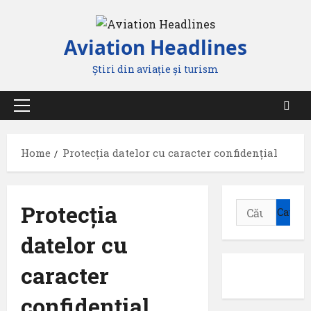
Skip
to
Aviation Headlines
content
Știri din aviație și turism
Primary
Menu
Home
Protecția datelor cu caracter confidențial
Protecția
Caută
după:
datelor cu
caracter
confidențial