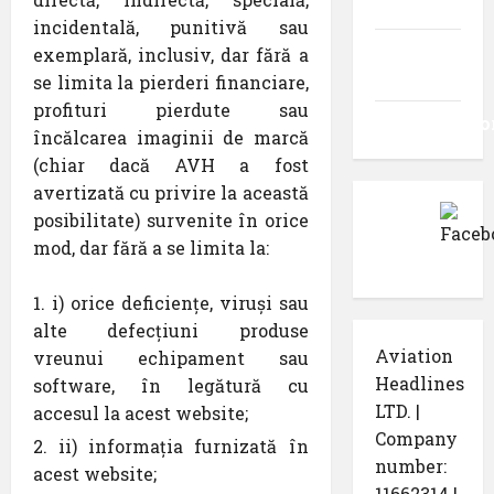
intrări
incidentală, punitivă sau
Flux
exemplară, inclusiv, dar fără a
comentarii
se limita la pierderi financiare,
profituri pierdute sau
WordPress.o
încălcarea imaginii de marcă
(chiar dacă AVH a fost
avertizată cu privire la această
posibilitate) survenite în orice
mod, dar fără a se limita la:
i) orice deficiențe, viruși sau
alte defecțiuni produse
Aviation
vreunui echipament sau
Headlines
software, în legătură cu
LTD. |
accesul la acest website;
Company
ii) informația furnizată în
number:
acest website;
11662314 |