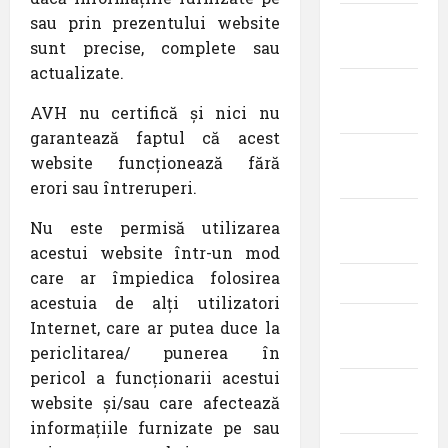
sau prin prezentului website
septembrie
sunt precise, complete sau
2019
actualizate.
august
AVH nu certifică și nici nu
2019
garantează faptul că acest
iulie
website funcționează fără
2019
erori sau întreruperi.
iunie
Nu este permisă utilizarea
2019
acestui website într-un mod
care ar împiedica folosirea
mai 2019
acestuia de alți utilizatori
aprilie
Internet, care ar putea duce la
2019
periclitarea/ punerea în
pericol a funcționarii acestui
martie
website și/sau care afectează
2019
informațiile furnizate pe sau