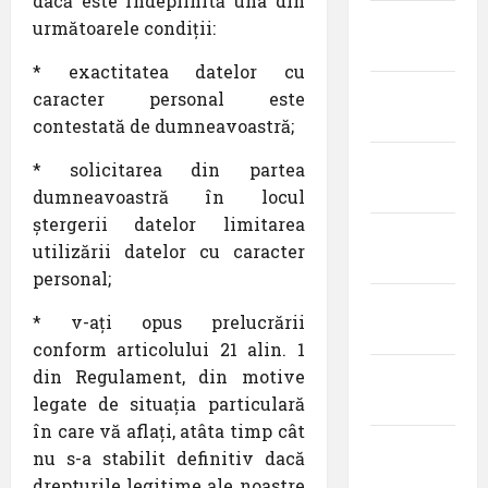
dacă este îndeplinită una din
ianuarie
următoarele condiții:
2025
* exactitatea datelor cu
decembrie
caracter personal este
2024
contestată de dumneavoastră;
noiembrie
* solicitarea din partea
2024
dumneavoastră în locul
ștergerii datelor limitarea
octombrie
utilizării datelor cu caracter
2024
personal;
septembrie
* v-ați opus prelucrării
2024
conform articolului 21 alin. 1
din Regulament, din motive
august
legate de situația particulară
2024
în care vă aflați, atâta timp cât
iulie
nu s-a stabilit definitiv dacă
2024
drepturile legitime ale noastre