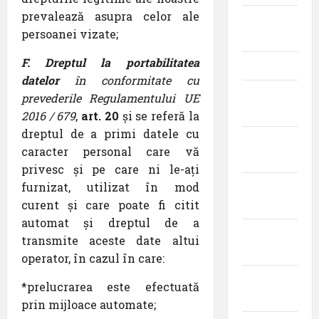
prevalează asupra celor ale
iunie
persoanei vizate;
2024
F. Dreptul la portabilitatea
mai 2024
datelor
în conformitate cu
aprilie
prevederile Regulamentului UE
2024
2016 / 679
,
art. 20
și se referă la
dreptul de a primi datele cu
martie
caracter personal care vă
2024
privesc și pe care ni le-ați
furnizat, utilizat în mod
februarie
curent și care poate fi citit
2024
automat și dreptul de a
ianuarie
transmite aceste date altui
2024
operator, în cazul în care:
decembrie
*prelucrarea este efectuată
2023
prin mijloace automate;