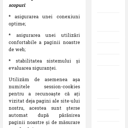
scopuri
:
militară
* asigurarea unei conexiuni
Companii
optime;
Aeriene
* asigurarea unei utilizări
Evenimente
confortabile a paginii noastre
Featured
de web;
Interviuri
* stabilitatea sistemului și
evaluarea siguranței.
Momente
din
Utilizăm de asemenea așa
istoria
numitele session-cookies
aviației
pentru a recunoaște că ați
vizitat deja pagini ale site-ului
Promoții
nostru, acestea sunt șterse
automat după părăsirea
Știri
paginii noastre și de măsurare
Turism