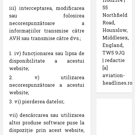
55
iii) interceptarea, modificarea
Northfield
sau folosirea
Road,
necorespunzătoare a
Hounslow,
informațiilor transmise către
Middlesex,
AVH sau transmise către dvs.;
England,
TW5 9JQ
iv) funcționarea sau lipsa de
| redactie
disponibilitate a acestui
[a]
website;
aviation-
v) utilizarea
headlines.ro
necorespunzătoare a acestui
website;
vi) pierderea datelor;
Protecția
vii) descărcarea sau utilizarea
datelor
altor produse software puse la
cu
dispoziție prin acest website,
caracter