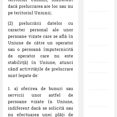
dacă prelucrarea are loc sau nu
2022
pe teritoriul Uniunii;
august
(2) prelucrării datelor cu
2022
caracter personal ale unor
iulie
persoane vizate care se află în
2022
Uniune de către un operator
sau o persoană împuternicită
iunie
de operator care nu este
2022
stabilit(ă) în Uniune, atunci
mai 2022
când activitățile de prelucrare
sunt legate de:
aprilie
2022
a) oferirea de bunuri sau
servicii unor astfel de
martie
persoane vizate în Uniune,
2022
indiferent dacă se solicită sau
februarie
nu efectuarea unei plăți de