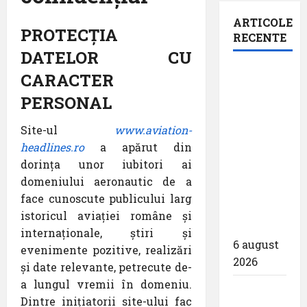
ARTICOLE
PROTECȚIA
RECENTE
DATELOR CU
Aeroportul
CARACTER
din
PERSONAL
Bruxelles
a
Site-ul
www.aviation-
organizat
headlines.ro
a apărut din
cea de-a
dorința unor iubitori ai
9 -a
domeniului aeronautic de a
ediție a
face cunoscute publicului larg
Zilei
istoricul aviației române și
spotterilor
internaționale, știri și
6 august
evenimente pozitive, realizări
2026
și date relevante, petrecute de-
a lungul vremii în domeniu.
Eurowings
Dintre inițiatorii site-ului fac
– peste