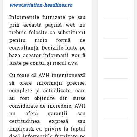
www.aviation-headlines.ro
aprilie
2020
Informațiile furnizate pe sau
prin această pagină web nu
martie
trebuie folosite ca substituent
2020
pentru nicio formă de
februarie
consultanță. Deciziile luate pe
2020
baza acestor informații vor fi
luate pe contul și riscul dvs.
ianuarie
2020
Cu toate că AVH intenționează
să ofere informații precise,
decembrie
complete și actualizate, care
2019
au fost obținute din surse
noiembrie
considerate de încredere, AVH
2019
nu oferă garanții sau
certitudinea expresă sau
octombrie
implicată, cu privire la faptul
2019
dacă informațiile furnizate pe