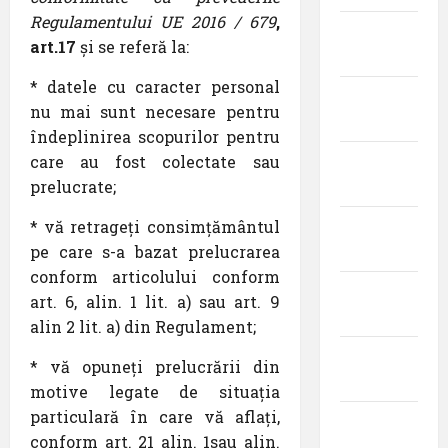
Regulamentului UE 2016 / 679
,
martie
art.17
și se referă la:
2026
* datele cu caracter personal
februarie
nu mai sunt necesare pentru
2026
îndeplinirea scopurilor pentru
care au fost colectate sau
ianuarie
prelucrate;
2026
* vă retrageți consimțământul
decembrie
pe care s-a bazat prelucrarea
2025
conform articolului conform
noiembrie
art. 6, alin. 1 lit. a) sau art. 9
2025
alin 2 lit. a) din Regulament;
octombrie
* vă opuneți prelucrării din
2025
motive legate de situația
particulară în care vă aflați,
septembrie
conform art. 21 alin. 1sau alin.
2025