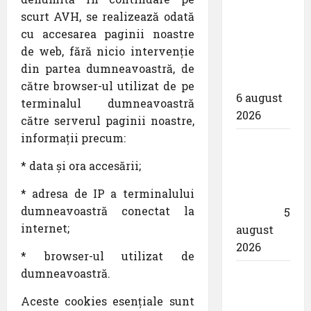
proiectarea
scurt AVH, se realizează odată
și
cu accesarea paginii noastre
execuția
de web, fără nicio intervenție
parcului
din partea dumneavoastră, de
fotovoltaic
către browser-ul utilizat de pe
6 august
terminalul dumneavoastră
2026
către serverul paginii noastre,
informații precum:
Un zbor
special
* data și ora accesării;
al Iberia
* adresa de IP a terminalului
în ziua
dumneavoastră conectat la
eclipsei
5
internet;
august
2026
* browser-ul utilizat de
dumneavoastră.
Aeroportul
din
Aceste cookies esențiale sunt
München