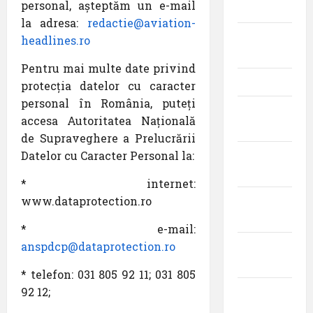
personal, așteptăm un e-mail
2021
la adresa:
redactie@aviation-
iunie
headlines.ro
2021
Pentru mai multe date privind
mai 2021
protecția datelor cu caracter
personal în România, puteți
aprilie
accesa Autoritatea Națională
2021
de Supraveghere a Prelucrării
Datelor cu Caracter Personal la:
martie
2021
* internet:
www.dataprotection.ro
februarie
2021
* e-mail:
anspdcp@dataprotection.ro
ianuarie
2021
* telefon: 031 805 92 11; 031 805
92 12;
decembrie
2020