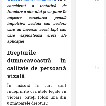
Primul
considerat o tentativă de
român
fraudare a site-ului și va pune în
care a
mișcare cercetarea penală
absolvit
împotriva aceluia sau acelora
studiile
care au încercat acest fapt sau
Universității
care exploatează erori ale
Donau
aplicației
.
din
Drepturile
Krems
dumneavoastră în
Gheorghe
calitate de persoană
DOROȘ
la
Primul
vizată
român
În măsură în care sunt
care a
îndeplinite cerințele legale în
absolvit
vigoare, puteți folosi una din
studiile
următoarele drepturi:
Universității