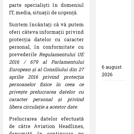
parte specialiști în domeniul
zece
IT, media, situații de urgență.
milioane
de
Suntem încântați că vă putem
pasageri
oferi câteva informații privind
transportati
protecția datelor cu caracter
în prima
personal, în conformitate cu
jumătate
prevederile
Regulamentului UE
a anului
2016 / 679 al Parlamentului
6 august
European și al Consiliului din 27
2026
aprilie 2016 privind protecția
persoanelor fizice în ceea ce
Compania
privește prelucrarea datelor cu
Națională
caracter personal și privind
Aeroporturi
libera circulație a acestor date
.
București
a semnat
Prelucrarea datelor efectuată
contractul
de către Aviation Headlines,
pentru
denumită în continuare pe