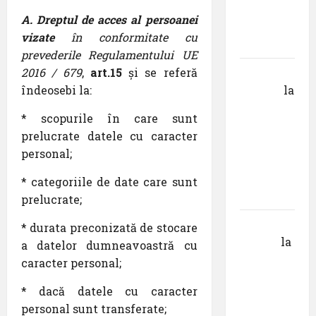
Donau
A. Dreptul de acces al persoanei
din
vizate
în conformitate cu
Krems
prevederile Regulamentului UE
2016 / 679
,
art.15
și se referă
Gheorghe
îndeosebi la:
DOROȘ
la
Pastila
* scopurile în care sunt
pentru
prelucrate datele cu caracter
suflet –
personal;
episodul
V ,,Darul
* categoriile de date care sunt
cuvântului”
prelucrate;
Calin
* durata preconizată de stocare
Tertan
la
a datelor dumneavoastră cu
Pastila
caracter personal;
pentru
* dacă datele cu caracter
suflet –
personal sunt transferate;
episodul