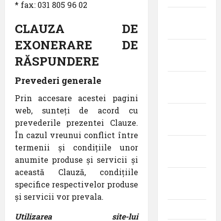
* fax: 031 805 96 02
noiembrie
CLAUZA DE
2020
EXONERARE DE
octombrie
RĂSPUNDERE
2020
Prevederi generale
septembrie
2020
Prin accesare acestei pagini
web, sunteți de acord cu
august
prevederile prezentei Clauze.
2020
În cazul vreunui conflict între
iulie
termenii și condițiile unor
2020
anumite produse și servicii și
această Clauză, condițiile
iunie
specifice respectivelor produse
2020
și servicii vor prevala.
mai 2020
Utilizarea site-lui