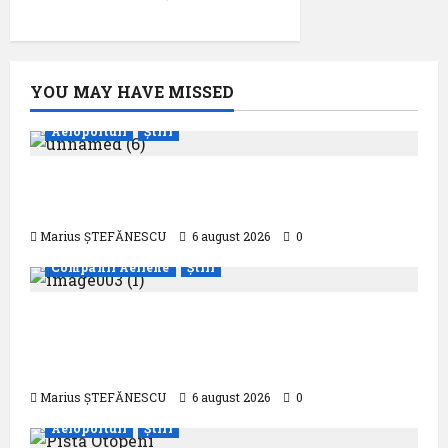
YOU MAY HAVE MISSED
Aeroporturi
Știri
Aeroportul din Bruxelles a organizat cea
de-a 9 -a ediție a Zilei spotterilor
Marius ȘTEFĂNESCU
6 august 2026
0
Companii Aeriene
Știri
Eurowings – peste zece milioane de
pasageri transportati în prima jumătate a
anului
Marius ȘTEFĂNESCU
6 august 2026
0
Aeroporturi
Știri