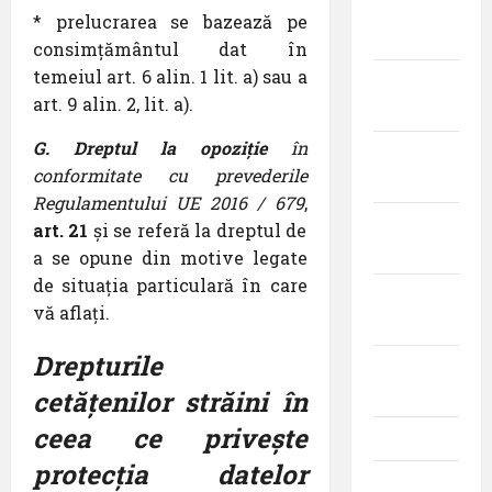
noiembrie
* prelucrarea se bazează pe
2023
consimțământul dat în
temeiul art. 6 alin. 1 lit. a) sau a
octombrie
art. 9 alin. 2, lit. a).
2023
G. Dreptul la opoziție
în
septembrie
conformitate cu prevederile
2023
Regulamentului UE 2016 / 679
,
august
art. 21
și se referă la dreptul de
2023
a se opune din motive legate
de situația particulară în care
iulie
vă aflați.
2023
Drepturile
iunie
2023
cetățenilor străini în
ceea ce privește
mai 2023
protecția datelor
aprilie