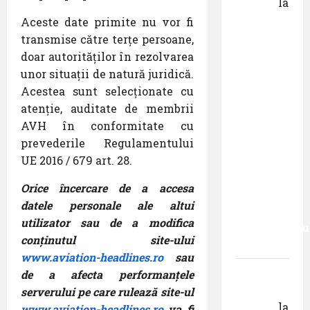
Danciu
la
Pastila
Aceste date primite nu vor fi
pentru
transmise către terțe persoane,
suflet –
doar autorităților în rezolvarea
episodul
unor situații de natură juridică.
XXVII ,,E
Acestea sunt selecționate cu
mult mai
atenție, auditate de membrii
bine să
AVH în conformitate cu
cauți – și
prevederile Regulamentului
să
UE 2016 / 679 art. 28.
urmezi –
Orice încercare de a accesa
senzația,
datele personale ale altui
decât
utilizator sau de a modifica
senzaționalu
conținutul site-ului
..”
www.aviation-headlines.ro
sau
Dr.
de a afecta performanțele
George
serverului pe care rulează site-ul
Danciu
la
www.aviation-headlines.ro
va fi