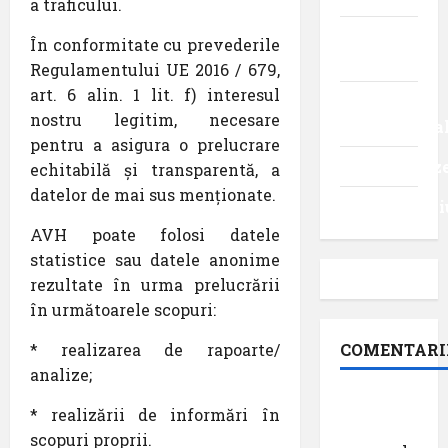
a traficului.
Turism
În conformitate cu prevederile
intern
Regulamentului UE 2016 / 679,
art. 6 alin. 1 lit. f) interesul
Turism
nostru legitim, necesare
internaționa
pentru a asigura o prelucrare
Uncategoriz
echitabilă și transparentă, a
datelor de mai sus menționate.
Videointervi
AVH poate folosi datele
statistice sau datele anonime
rezultate în urma prelucrării
în următoarele scopuri:
* realizarea de rapoarte/
COMENTARI
analize;
Dr.
* realizării de informări în
George
scopuri proprii.