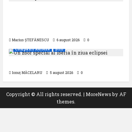
Compania Națională Aeroporturi
București a semnat contractul pentru
proiectarea și execuția parcului
fotovoltaic
Marius ȘTEFĂNESCU
6 august 2026
0
Companii Aeriene
Știri
Un zbor special al Iberia în ziua eclipsei
Ionuț MĂCELARU
5 august 2026
0
Copyright © All rights reserved.
|
MoreNews
by AF
themes.