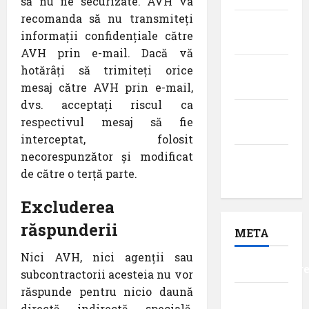
să nu fie securizate. AVH va
recomanda să nu transmiteți
februarie
informații confidențiale către
2017
AVH prin e-mail. Dacă vă
ianuarie
hotărâți să trimiteți orice
2017
mesaj către AVH prin e-mail,
dvs. acceptați riscul ca
decembrie
respectivul mesaj să fie
2016
interceptat, folosit
necorespunzător și modificat
noiembrie
de către o terță parte.
2016
Excluderea
răspunderii
META
Nici AVH, nici agenții sau
Autentificar
subcontractorii acesteia nu vor
răspunde pentru nicio daună
Flux
directă, indirectă, specială,