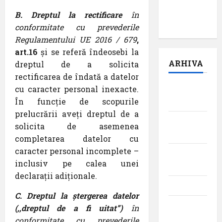
pilot:
B. Dreptul la rectificare
în
,,Darul”
conformitate cu prevederile
Regulamentului UE 2016 / 679
,
art.16
și se referă îndeosebi la
ARHIVA
dreptul de a solicita
rectificarea de îndată a datelor
cu caracter personal inexacte.
august
În funcție de scopurile
2026
prelucrării aveți dreptul de a
iulie
solicita de asemenea
2026
completarea datelor cu
caracter personal incomplete –
iunie
inclusiv pe calea unei
2026
declarații adiționale.
mai 2026
C. Dreptul la ștergerea datelor
aprilie
(,,dreptul de a fi uitat”)
în
2026
conformitate cu prevederile