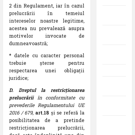
2 din Regulament, iar în cazul
august
prelucrării în temeiul
2025
intereselor noastre legitime,
acestea nu prevalează asupra
iulie
motivelor invocate de
2025
dumneavoastră;
iunie
* datele cu caracter personal
2025
trebuie șterse pentru
respectarea unei obligații
mai 2025
juridice;
aprilie
D. Dreptul la restricționarea
2025
prelucrării
în conformitate cu
martie
prevederile Regulamentului UE
2025
2016 / 679
,
art.18
și se referă la
posibilitatea de a pretinde
februarie
restricționarea prelucrării,
2025