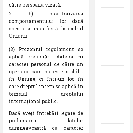
2022
către persoana vizată;
b) monitorizarea
ianuarie
comportamentului lor dacă
2022
acesta se manifestă în cadrul
decembrie
Uniunii.
2021
(3) Prezentul regulament se
noiembrie
aplică prelucrării datelor cu
2021
caracter personal de către un
operator care nu este stabilit
octombrie
în Uniune, ci într-un loc în
2021
care dreptul intern se aplică în
septembrie
temeiul dreptului
2021
internațional public.
august
Dacă aveți întrebări legate de
2021
prelucrarea datelor
dumneavoastră cu caracter
iulie