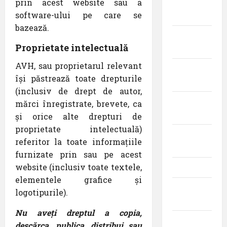
prin acest website sau a
februarie
software-ului pe care se
2019
bazează.
septembrie
Proprietate intelectuală
2018
AVH, sau proprietarul relevant
august
își păstrează toate drepturile
2018
(inclusiv de drept de autor,
iulie
mărci înregistrate, brevete, ca
2018
și orice alte drepturi de
proprietate intelectuală)
iunie
referitor la toate informațiile
2018
furnizate prin sau pe acest
website (inclusiv toate textele,
mai 2018
elementele grafice și
aprilie
logotipurile).
2018
Nu aveți dreptul a copia,
martie
descărca, publica, distribui sau