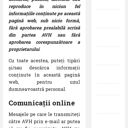
2018
reproduce în niciun fel
informațiile conținute pe această
februarie
pagină web, sub nicio formă,
2018
fără aprobarea prealabilă scrisă
ianuarie
din partea AVH sau fără
2018
aprobarea corespunzătoare a
proprietarului
.
iulie
2017
Cu toate acestea, puteți tipări
și/sau descărca informații
iunie
conținute în această pagină
2017
web, pentru uzul
dumneavoastră personal.
mai 2017
aprilie
Comunicații online
2017
Mesajele pe care le transmiteți
martie
către AVH prin e-mail ar putea
2017