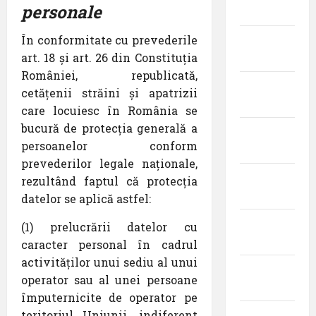
personale
2023
În conformitate cu prevederile
martie
art. 18 și art. 26 din Constituția
2023
României, republicată,
februarie
cetățenii străini și apatrizii
2023
care locuiesc în România se
bucură de protecția generală a
ianuarie
persoanelor conform
2023
prevederilor legale naționale,
decembrie
rezultând faptul că protecția
2022
datelor se aplică astfel:
noiembrie
(1) prelucrării datelor cu
2022
caracter personal în cadrul
activităților unui sediu al unui
octombrie
operator sau al unei persoane
2022
împuternicite de operator pe
teritoriul Uniunii, indiferent
septembrie