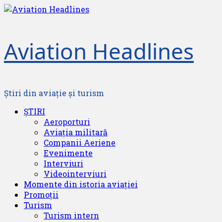
Skip
to
content
Aviation Headlines
Știri din aviație și turism
Primary
ȘTIRI
Menu
Aeroporturi
Aviația militară
Companii Aeriene
Evenimente
Interviuri
Videointerviuri
Momente din istoria aviației
Promoții
Turism
Turism intern