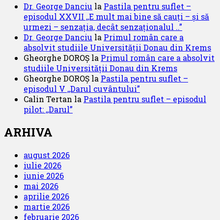
Dr. George Danciu
la
Pastila pentru suflet –
episodul XXVII ,,E mult mai bine să cauți – și să
urmezi – senzația, decât senzaționalul ..”
Dr. George Danciu
la
Primul român care a
absolvit studiile Universității Donau din Krems
Gheorghe DOROȘ
la
Primul român care a absolvit
studiile Universității Donau din Krems
Gheorghe DOROȘ
la
Pastila pentru suflet –
episodul V ,,Darul cuvântului”
Calin Tertan
la
Pastila pentru suflet – episodul
pilot: ,,Darul”
ARHIVA
august 2026
iulie 2026
iunie 2026
mai 2026
aprilie 2026
martie 2026
februarie 2026