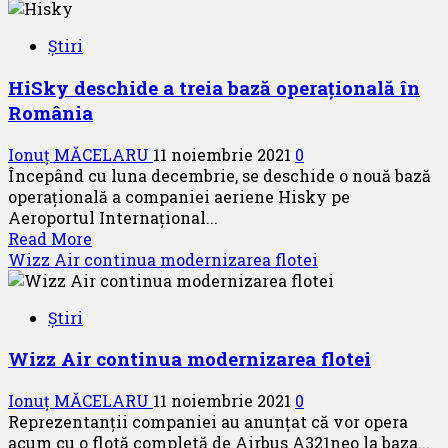
about
Ryanair
Știri
deschide
o
HiSky deschide a treia bază operațională în
nouă
România
bază
în
Ionuț MĂCELARU
11 noiembrie 2021
0
Italia
Începând cu luna decembrie, se deschide o nouă bază
și
operațională a companiei aeriene Hisky pe
lansează
Aeroportul Internațional...
19
Read
Read More
rute
more
Wizz Air continua modernizarea flotei
noi
about
HiSky
Știri
deschide
a
Wizz Air continua modernizarea flotei
treia
bază
Ionuț MĂCELARU
11 noiembrie 2021
0
operațională
Reprezentanții companiei au anunțat că vor opera
în
acum cu o flotă completă de Airbus A321neo la baza...
România