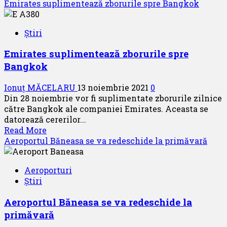
more
Emirates suplimentează zborurile spre Bangkok
about
HiSky
Știri
lansează
două
Emirates suplimentează zborurile spre
curse
Bangkok
de
linie
Ionuț MĂCELARU
13 noiembrie 2021
0
de
Din 28 noiembrie vor fi suplimentate zborurile zilnice
pe
către Bangkok ale companiei Emirates. Aceasta se
Aeroportul
datorează cererilor...
Internațional
Read
Read More
Baia
more
Aeroportul Băneasa se va redeschide la primăvară
Mare
about
Emirates
Aeroporturi
suplimentează
Știri
zborurile
spre
Aeroportul Băneasa se va redeschide la
Bangkok
primăvară