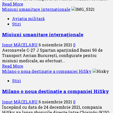
Read
Read More
more
Misiuni umanitare internaționale
about
Aviația militară
Wizz
Știri
Air
continua
Misiuni umanitare internaționale
modernizarea
flotei
Ionuț MĂCELARU
6 noiembrie 2021
0
Aeronavele C-27 J Spartan aparținând Bazei 90 de
Transport Aerian București, configurate pentru
misiuni medicale, au efectuat...
Read
Read More
more
Milano o noua destinație a companiei HiSky
about
Știri
Misiuni
umanitare
Milano o noua destinație a companiei HiSky
internaționale
Ionuț MĂCELARU
6 noiembrie 2021
0
Începând cu data de 24 decembrie 2021, compania
HiSky va lansa zborurile directe între Chișinău (KIV)