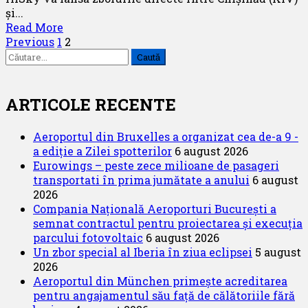
și...
Read
Read More
Paginație
more
Previous
1
2
Caută
about
articole
după:
Milano
o
noua
ARTICOLE RECENTE
destinație
a
Aeroportul din Bruxelles a organizat cea de-a 9 -
companiei
a ediție a Zilei spotterilor
6 august 2026
HiSky
Eurowings – peste zece milioane de pasageri
transportati în prima jumătate a anului
6 august
2026
Compania Națională Aeroporturi București a
semnat contractul pentru proiectarea și execuția
parcului fotovoltaic
6 august 2026
Un zbor special al Iberia în ziua eclipsei
5 august
2026
Aeroportul din München primește acreditarea
pentru angajamentul său față de călătoriile fără