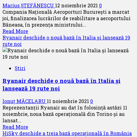
Marius ȘTEFĂNESCU
12 noiembrie 2021
0
Compania Naţională Aeroporturi Bucureşti a marcat
joi, finalizarea lucrărilor de reabilitare a aeroportului
Băneasa, în prezenţa ministrului...
Read
Read More
more
Ryanair deschide o nouă bază în Italia și lansează 19
about
rute noi
Aeroportul
Băneasa
se
Știri
va
redeschide
Ryanair deschide o nouă bază în Italia și
la
lansează 19 rute noi
primăvară
Ionuț MĂCELARU
11 noiembrie 2021
0
Reprezentanții Ryanair au dat în folosință astăzi 11
noiembrie, noua bază operațională din Torino și au
lansat...
Read
Read More
more
HiSky deschide a treia bază operațională în România