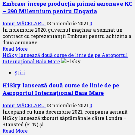
Embraer începe producția primei aeronave KC
– 390 Milennium pentru Ungaria
Ionuț MĂCELARU
13 noiembrie 2021
0
În noiembrie 2020, guvernul maghiar a semnat un
contract cu reprezentanții Embraer pentru achiziția a
două aeronave...
Read
Read More
more
HiSky lansează două curse de linie de pe Aeroportul
about
Internațional Baia Mare
Embraer
Știri
începe
producția
HiSky lansează două curse de linie de pe
primei
Aeroportul Internațional Baia Mare
aeronave
KC
Ionuț MĂCELARU
13 noiembrie 2021
0
–
Începând cu luna decembrie 2021, compania aeriană
390
HiSky lansează zboruri săptămânale către Londra –
Milennium
Stansted (STN) și...
pentru
Read
Read More
Ungaria