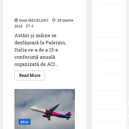
București
A 13 –a conferință anuală
a
Momente
companiei
a ACI EUROPE
Wizz
din
Air
Ionuț MĂCELARU
29 martie
istoria
2022
0
aviației
Astăzi și mâine se
desfășoară la Palermo,
Promoții
Italia ce-a de a 13-a
Știri
conferință anuală
organizată de ACI...
Turism
Read
Read More
Turism
more
about
intern
A
13
–
Turism
a
conferință
internaționa
anuală
a
Uncategoriz
ACI
EUROPE
Știri
Videointervi