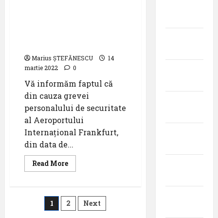
Informare grevă la
decembrie
punctele de control și de
2025
securitate ale
Aeroportului
noiembrie
Internațional Frankfurt
2025
Marius ȘTEFĂNESCU
14
martie 2022
0
octombrie
2025
Vă informăm faptul că
din cauza grevei
septembrie
personalului de securitate
2025
al Aeroportului
Internațional Frankfurt,
august
din data de...
2025
Read
Read More
iulie
more
2025
about
Compania
TAROM:
iunie
Informare
Paginație
1
2
Next
grevă
2025
la
punctele