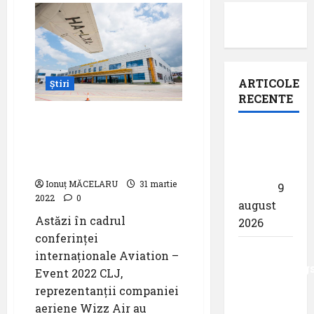
ARTICOLE
Știri
RECENTE
O nouă aeronavă și trei
rute noi în baza din Cluj
Pastila
Napoca a companiei
pentru
Wizz Air
suflet –
Ionuț MĂCELARU
31 martie
,,Curs”
9
2022
0
august
Astăzi în cadrul
2026
conferinței
Analiza
internaționale Aviation –
AnimaWings
Event 2022 CLJ,
,,costurile
reprezentanții companiei
care pot
aeriene Wizz Air au