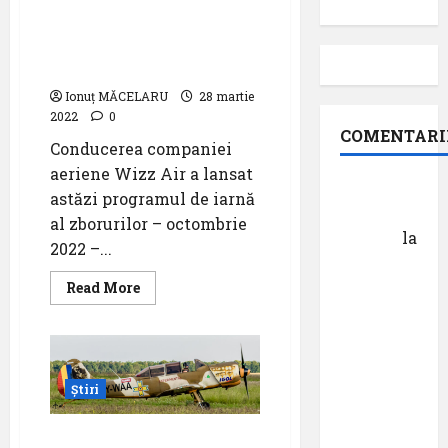
Wizz Air lansează
programul de iarnă al
zborurilor 2022 – 2023
Ionuț MĂCELARU
28 martie
2022
0
COMENTARI
Conducerea companiei
aeriene Wizz Air a lansat
Dr.
astăzi programul de iarnă
George
al zborurilor – octombrie
Danciu
la
2022 –...
Pastila
pentru
Read
Read More
more
suflet –
about
Wizz
episodul
Air
lansează
XXVII ,,E
programul
de
mult mai
Știri
iarnă
bine să
al
zborurilor
cauți – și
Rămas bun, Dan
2022