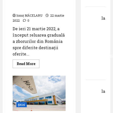
Krems
aeroporturile din
România
Gheorghe
Ionuț MĂCELARU
22 martie
DOROȘ
la
2022
0
Primul
De ieri 21 martie 2022, a
român
început reluarea graduală
care a
a zborurilor din România
absolvit
spre diferite destinații
studiile
oferite...
Universității
Donau
Read
Read More
more
din
about
Wizz
Krems
Air
anunță
lansarea
Gheorghe
a
DOROȘ
la
26
de
Pastila
noi
zboruri
pentru
Știri
cu
decolare
suflet –
de