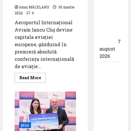
Cluj:
Ionuț MĂCELARU
30 martie
,,Utilizează
2022
0
responsabil
Aeroportul Internaţional
drona
Avram Iancu Cluj devine
din
capitala aviaţiei
dotare”
7
europene, găzduind în
august
premieră absolută
2026
conferinţa internaţională
de aviaţie...
Aeroportul
din
Read
Read More
more
Bruxelles
about
a
Aeroportul
Internaţional
organizat
Avram
Iancu
cea de-a
Cluj
devine
9 -a
capitala
aviaţiei
ediție a
europene
Știri
Zilei
pentru
două