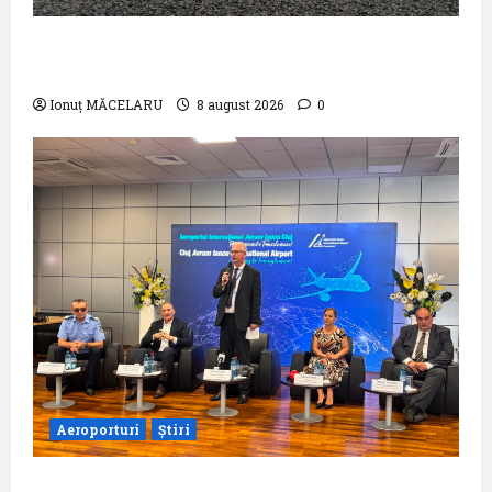
airBaltic: Analiza statistică a lunii iulie
2026
Ionuț MĂCELARU
8 august 2026
0
Aeroporturi
Știri
Aeroportul Internațional ,,Avram Iancu”