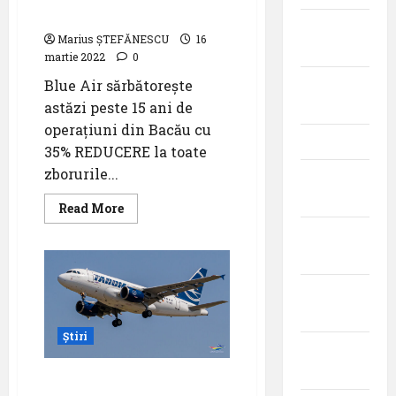
plecări
in BACAU
/
iulie
sosiri
Marius ȘTEFĂNESCU
16
a
2026
martie 2022
0
Aeroportului
Internațional
iunie
Blue Air sărbătorește
Cluj
Napoca
2026
astăzi peste 15 ani de
operațiuni din Bacău cu
mai 2026
35% REDUCERE la toate
zborurile...
aprilie
2026
Read
Read More
more
about
martie
BLUE
2026
AIR
își
consolidează
februarie
serviciile
in
2026
BACAU
Știri
ianuarie
2026
Compania TAROM: