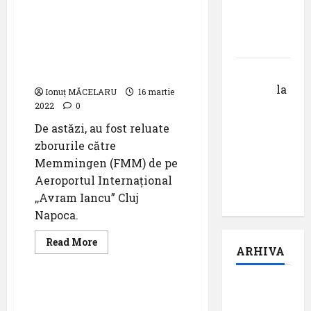
episodul
pe
Memmingen revine pe
aeroporturile
V ,,Darul
tabloul de plecări / sosiri
din
România
a Aeroportului
cuvântului”
Internațional Cluj
Calin
Napoca
Tertan
la
Ionuț MĂCELARU
16 martie
Pastila
2022
0
pentru
De astăzi, au fost reluate
suflet –
zborurile către
episodul
Memmingen (FMM) de pe
pilot:
Aeroportul Internațional
,,Darul”
,,Avram Iancu” Cluj
Napoca.
Read
Read More
ARHIVA
more
Știri
about
Memmingen
revine
august
pe
BLUE AIR își
tabloul
2026
consolidează serviciile
de