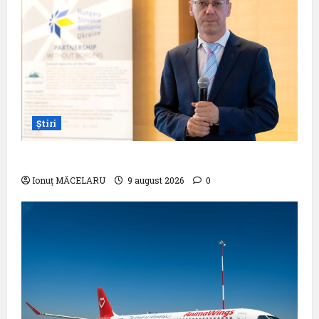
Știri
Pastila pentru suflet – ,,Curs”
Ionuț MĂCELARU
9 august 2026
0