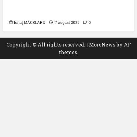
Cluj: ,,Utilizează responsabil drona din
dotare”
Ionuț MĂCELARU
7 august 2026
0
Copyright © All rights reserved.
|
MoreNews
by AF
themes.