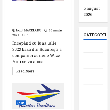
spotterilor
zile
Noi rute și o nouă
6 august
aeronavă alocată bazei
2026
din București a
companiei Wizz Air
Ionuț MĂCELARU
30 martie
CATEGORII
2022
0
Începând cu luna iulie
Aeroporturi
2022 baza din București a
companiei aeriene Wizz
Aviația
Air i se va aloca...
militară
Read
Read More
Companii
more
about
Aeriene
Noi
rute
și
Evenimente
o
nouă
aeronavă
Featured
alocată
Știri
bazei
Interviuri
din