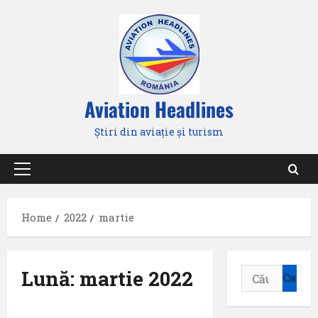
Skip
to
content
Aviation Headlines
Știri din aviație și turism
Primary
Menu
Home
2022
martie
Lună:
martie 2022
Caută
după: