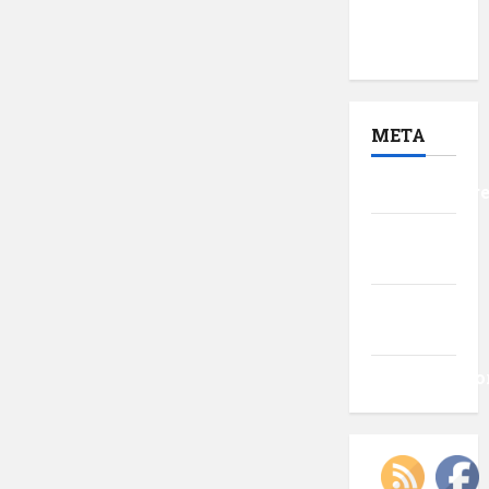
noiembrie
2016
META
Autentificar
Flux
intrări
Flux
comentarii
WordPress.o