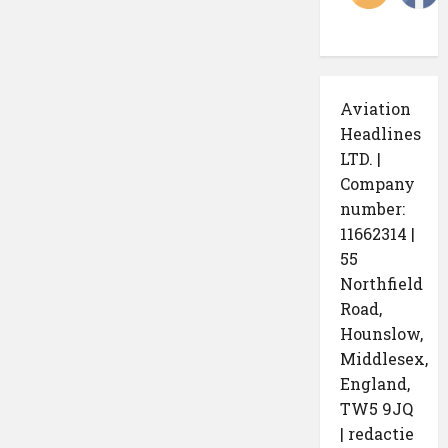
Aviation
Headlines
LTD. |
Company
number:
11662314 |
55
Northfield
Road,
Hounslow,
Middlesex,
England,
TW5 9JQ
| redactie