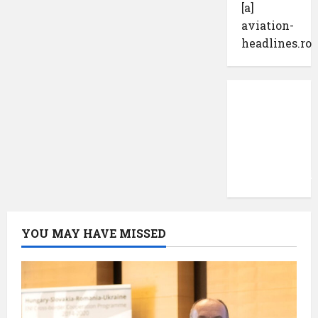
[a]
aviation-
headlines.ro
Protecția
datelor
cu
caracter
confidențial
YOU MAY HAVE MISSED