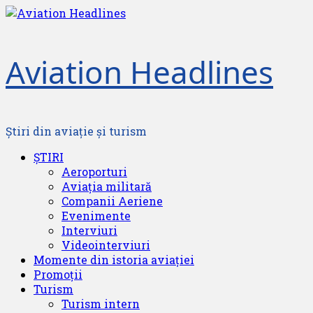
Skip
to
content
Aviation Headlines
Știri din aviație și turism
Primary
ȘTIRI
Menu
Aeroporturi
Aviația militară
Companii Aeriene
Evenimente
Interviuri
Videointerviuri
Momente din istoria aviației
Promoții
Turism
Turism intern