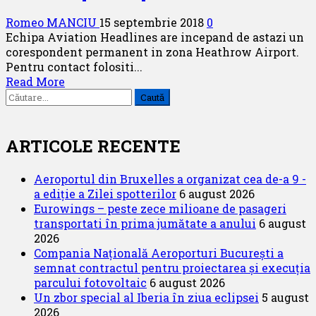
Romeo MANCIU
15 septembrie 2018
0
Echipa Aviation Headlines are incepand de astazi un
corespondent permanent in zona Heathrow Airport.
Pentru contact folositi...
Read
Read More
Caută
more
după:
about
Avem
corespondent
ARTICOLE RECENTE
permanent
la
Aeroportul din Bruxelles a organizat cea de-a 9 -
LHR
a ediție a Zilei spotterilor
6 august 2026
Eurowings – peste zece milioane de pasageri
transportati în prima jumătate a anului
6 august
2026
Compania Națională Aeroporturi București a
semnat contractul pentru proiectarea și execuția
parcului fotovoltaic
6 august 2026
Un zbor special al Iberia în ziua eclipsei
5 august
2026