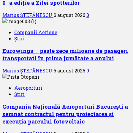
9 -a ediție a Zilei spotterilor
Marius ȘTEFĂNESCU
6 august 2026
0
Companii Aeriene
Știri
Eurowings – peste zece milioane de pasageri
transportati în prima jumătate a anului
Marius ȘTEFĂNESCU
6 august 2026
0
Aeroporturi
Știri
Compania Națională Aeroporturi București a
semnat contractul pentru proiectarea și
execuția parcului fotovoltaic