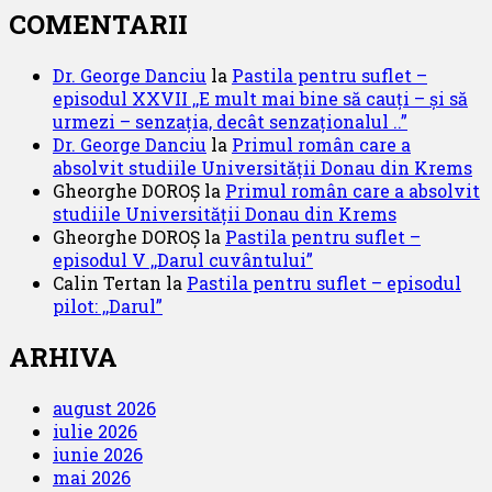
COMENTARII
Dr. George Danciu
la
Pastila pentru suflet –
episodul XXVII ,,E mult mai bine să cauți – și să
urmezi – senzația, decât senzaționalul ..”
Dr. George Danciu
la
Primul român care a
absolvit studiile Universității Donau din Krems
Gheorghe DOROȘ
la
Primul român care a absolvit
studiile Universității Donau din Krems
Gheorghe DOROȘ
la
Pastila pentru suflet –
episodul V ,,Darul cuvântului”
Calin Tertan
la
Pastila pentru suflet – episodul
pilot: ,,Darul”
ARHIVA
august 2026
iulie 2026
iunie 2026
mai 2026