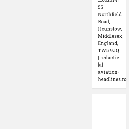
55
Northfield
Road,
Hounslow,
Middlesex,
England,
TW5 9JQ
| redactie
[a]
aviation-
headlines.ro
Protecția
datelor
cu
caracter