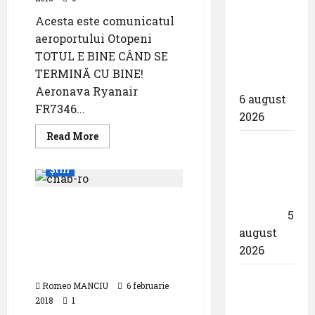
pista.
proiectarea
Acesta este comunicatul
și
aeroportului Otopeni
execuția
TOTUL E BINE CÂND SE
parcului
TERMINĂ CU BINE!
fotovoltaic
Aeronava Ryanair
6 august
FR7346...
2026
Read
Read More
Un zbor
more
about
special
Posibil
Știri
Tail
al Iberia
Strike
Ryanair
în ziua
Raportul de control
FR7346
eclipsei
5
privind verificarile la
august
CNAB de corpul de
2026
control al primului
ministru
Aeroportul
Romeo MANCIU
6 februarie
din
2018
1
München