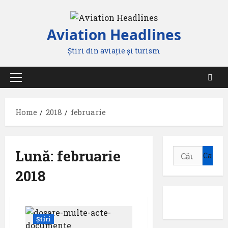
Skip
to
Aviation Headlines
content
Știri din aviație și turism
Primary
Menu
Home
2018
februarie
Lună:
februarie
Caută
după:
2018
Știri