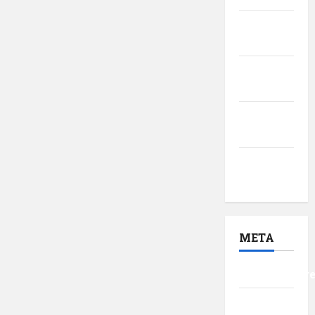
februarie
2017
ianuarie
2017
decembrie
2016
noiembrie
2016
META
Autentificar
Flux