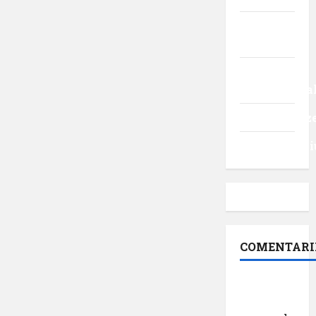
Turism
intern
Turism
internaționa
Uncategoriz
Videointervi
COMENTARI
Dr.
George