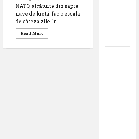
NATO, alcătuite din șapte
militară
nave de luptă, fac o escală
Companii
de câteva zile în...
Aeriene
Read
Read More
more
Evenimente
about
Gruparea
navală
Featured
permanentă
NATO
(SNMG-
Interviuri
2/Standing
NATO
Maritime
Momente
Group)
din
în
portul
istoria
Constanța
aviației
Promoții
Știri
Turism