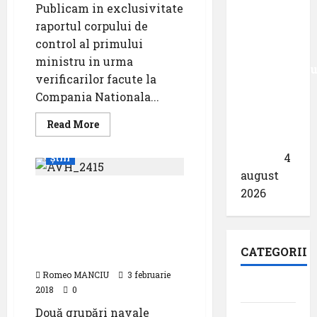
Publicam in exclusivitate
primește
raportul corpului de
acreditarea
control al primului
pentru
ministru in urma
angajamentu
verificarilor facute la
său față
Compania Nationala...
de
călătoriile
Read
Read More
more
fără
about
Raportul
bariere
4
Știri
de
control
august
privind
2026
Gruparea navală
verificarile
la
permanentă NATO
CNAB
de
(SNMG-2/Standing NATO
corpul
Maritime Group) în
de
CATEGORII
control
portul Constanța
al
primului
Romeo MANCIU
3 februarie
ministru
Aeroporturi
2018
0
Două grupări navale
Aviația