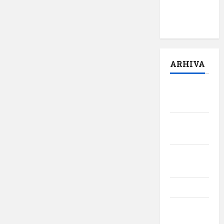
pilot:
,,Darul”
ARHIVA
august
2026
iulie
2026
iunie
2026
mai 2026
aprilie
2026