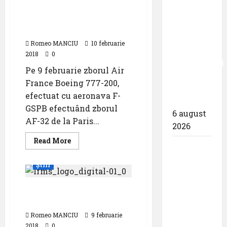
Cand pleci la plimbare cu
presupusii
zece
candidati
avionul si raman piese
la
milioane
sefia
pe pista.
Companiei
de
Nationale
Romeo MANCIU
10 februarie
Aeroporturi
pasageri
2018
0
Bucuresti?
transportati
Pe 9 februarie zborul Air
în prima
France Boeing 777-200,
jumătate
efectuat cu aeronava F-
a anului
GSPB efectuând zborul
6 august
AF-32 de la Paris...
2026
Read
Read More
Compania
more
about
Națională
Cand
Știri
pleci
Aeroporturi
la
plimbare
București
Posibil Tail Strike
cu
a semnat
avionul
Ryanair FR7346
si
contractul
raman
Romeo MANCIU
9 februarie
piese
pentru
pe
2018
0