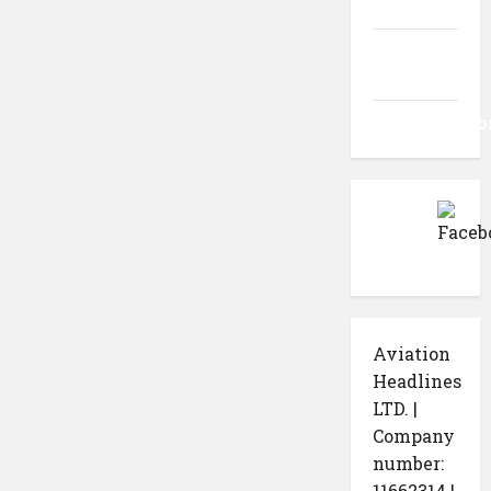
intrări
Flux
comentarii
WordPress.o
Aviation
Headlines
LTD. |
Company
number:
11662314 |