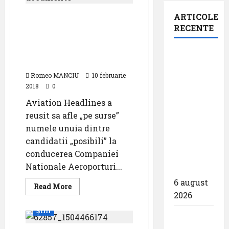
Cine este unul din
ARTICOLE
presupusii candidati la
RECENTE
sefia Companiei
Nationale Aeroporturi
Aeroportul
Bucuresti?
din
Romeo MANCIU
10 februarie
Bruxelles
2018
0
a
Aviation Headlines a
organizat
reusit sa afle „pe surse”
cea de-a
numele unuia dintre
9 -a
candidatii „posibili” la
ediție a
conducerea Companiei
Zilei
Nationale Aeroporturi...
spotterilor
6 august
Read
Read More
more
2026
about
Cine
Știri
este
Eurowings
unul
– peste
din