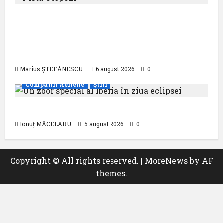
Compania Națională Aeroporturi
București a semnat contractul pentru
proiectarea și execuția parcului
fotovoltaic
Marius ȘTEFĂNESCU
6 august 2026
0
Companii Aeriene
Știri
Un zbor special al Iberia în ziua eclipsei
Ionuț MĂCELARU
5 august 2026
0
Copyright © All rights reserved.
|
MoreNews
by AF
themes.