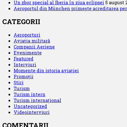
Un zbor special al Iberia în ziua eclipsei
5 august 
Aeroportul din München primește acreditarea pentr
CATEGORII
Aeroporturi
Aviația militară
Companii Aeriene
Evenimente
Featured
Interviuri
Momente din istoria aviației
Promoții
Știri
Turism
Turism intern
Turism internațional
Uncategorized
Videointerviuri
COMENTARII