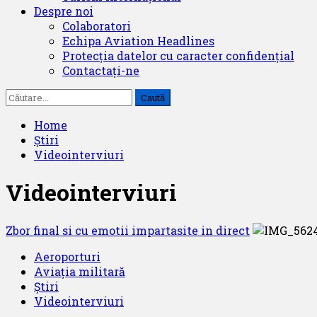
Despre noi
Colaboratori
Echipa Aviation Headlines
Protecția datelor cu caracter confidențial
Contactați-ne
Caută
după:
Home
Știri
Videointerviuri
Videointerviuri
Zbor final si cu emotii impartasite in direct
Aeroporturi
Aviația militară
Știri
Videointerviuri