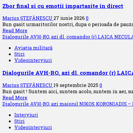
Zbor final si cu emotii impartasite in direct
Marius ȘTEFĂNESCU
27 iunie 2026
0
Bun gasit urmaritorilor nostri, dupa o perioada de pauza
Read
Read More
more
Dialogurile AVH-RO, azi dl. comandor (r) LAICA NECULAI,
about
Aviația militară
Zbor
Știri
final
Videointerviuri
si
cu
Dialogurile AVH-RO, azi dl. comandor (r) LAIC
emotii
impartasite
Marius ȘTEFĂNESCU
19 septembrie 2025
0
in
Bun gasit ! Suntem aici, suntem acolo, suntem in aer, su
direct
Read
Read More
more
Dialogurile AVH-RO, azi maiorul NIKOS KORONIADI
about
Interviuri
Dialogurile
Știri
AVH-
Videointerviuri
RO,