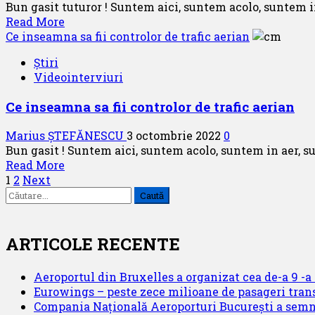
Bun gasit tuturor ! Suntem aici, suntem acolo, suntem in
hobby
Read
Read More
si
more
Ce inseamna sa fii controlor de trafic aerian
meserie
about
Știri
Dialogurile
Videointerviuri
AVH-
RO,
Ce inseamna sa fii controlor de trafic aerian
azi
dl.
Marius ȘTEFĂNESCU
3 octombrie 2022
0
pilot
Bun gasit ! Suntem aici, suntem acolo, suntem in aer, s
comandant
Read
Read More
George
Paginație
more
1
2
Next
Plesita
Caută
about
articole
după:
Ce
inseamna
sa
ARTICOLE RECENTE
fii
controlor
Aeroportul din Bruxelles a organizat cea de-a 9 -a e
de
Eurowings – peste zece milioane de pasageri trans
trafic
Compania Națională Aeroporturi București a semnat
aerian