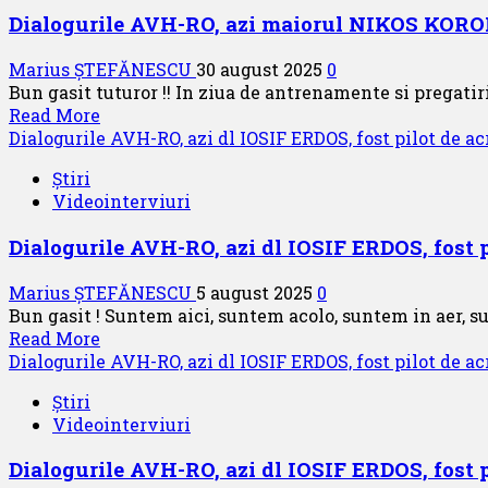
azi
Dialogurile AVH-RO, azi maiorul NIKOS K
dl.
comandor
Marius ȘTEFĂNESCU
30 august 2025
0
(r)
Bun gasit tuturor !! In ziua de antrenamente si pregatir
LAICA
Read
Read More
NECULAI,
more
Dialogurile AVH-RO, azi dl IOSIF ERDOS, fost pilot de acr
fost
about
pilot
Știri
Dialogurile
de
Videointerviuri
AVH-
elicopter
RO,
Dialogurile AVH-RO, azi dl IOSIF ERDOS, fost pi
azi
maiorul
Marius ȘTEFĂNESCU
5 august 2025
0
NIKOS
Bun gasit ! Suntem aici, suntem acolo, suntem in aer, su
KORONIADIS
Read
Read More
–
more
Dialogurile AVH-RO, azi dl IOSIF ERDOS, fost pilot de acr
DAEDALUS
about
DEMO
Știri
Dialogurile
TEAM
Videointerviuri
AVH-
GRECIA
RO,
Dialogurile AVH-RO, azi dl IOSIF ERDOS, fost pi
azi