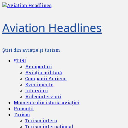
Skip
to
content
Aviation Headlines
Știri din aviație și turism
Primary
ȘTIRI
Menu
Aeroporturi
Aviația militară
Companii Aeriene
Evenimente
Interviuri
Videointerviuri
Momente din istoria aviației
Promoții
Turism
Turism intern
Turism internațional