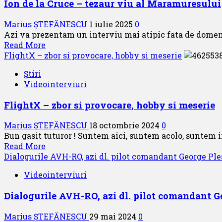
Ion de la Cruce – tezaur viu al Maramuresului
comandor
I
(
Marius ȘTEFĂNESCU
1 iulie 2025
0
rez)
Azi va prezentam un interviu mai atipic fata de domeniu
MURRESAN
Read
Read More
VALER,
more
FlightX – zbor si provocare, hobby si meserie
fost
about
pilot
Știri
Ion
militar
Videointerviuri
de
la
FlightX – zbor si provocare, hobby si meserie
Cruce
–
Marius ȘTEFĂNESCU
18 octombrie 2024
0
tezaur
Bun gasit tuturor ! Suntem aici, suntem acolo, suntem in
viu
Read
Read More
al
more
Dialogurile AVH-RO, azi dl. pilot comandant George Ple
Maramuresului
about
Videointerviuri
FlightX
–
Dialogurile AVH-RO, azi dl. pilot comandant G
zbor
si
Marius ȘTEFĂNESCU
29 mai 2024
0
provocare,