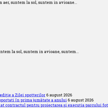
 aer, suntem la sol, suntem in avioane...
untem la sol, suntem in avioane, suntem...
diție a Zilei spotterilor
6 august 2026
portati în prima jumătate a anului
6 august 2026
 contractul pentru proiectarea și execuția parcului fo