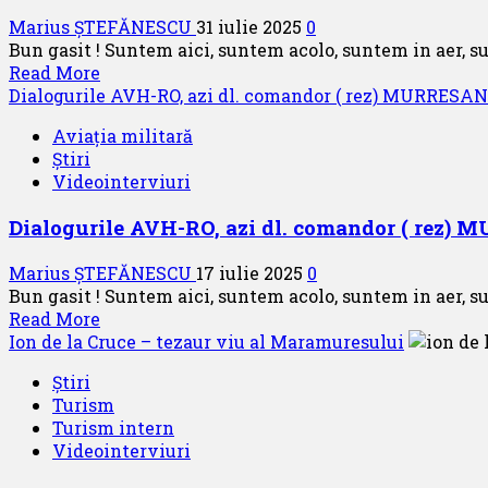
dl
Marius ȘTEFĂNESCU
31 iulie 2025
0
IOSIF
Bun gasit ! Suntem aici, suntem acolo, suntem in aer, su
ERDOS,
Read
Read More
fost
more
Dialogurile AVH-RO, azi dl. comandor ( rez) MURRESAN 
pilot
about
de
Aviația militară
Dialogurile
acrobatie
Știri
AVH-
si
Videointerviuri
RO,
pilot
azi
comercial
Dialogurile AVH-RO, azi dl. comandor ( rez) 
dl
–
IOSIF
partea
Marius ȘTEFĂNESCU
17 iulie 2025
0
ERDOS,
II
Bun gasit ! Suntem aici, suntem acolo, suntem in aer, su
fost
Read
Read More
pilot
more
Ion de la Cruce – tezaur viu al Maramuresului
de
about
acrobatie
Știri
Dialogurile
si
Turism
AVH-
pilot
Turism intern
RO,
comercial
Videointerviuri
azi
–
dl.
partea