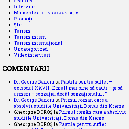
Featured
Interviuri
Momente din istoria aviației
Promoții
Știri
Turism
Turism intern
Turism internațional
Uncategorized
Videointerviuri
COMENTARII
Dr. George Danciu
la
Pastila pentru suflet –
episodul XXVII ,,E mult mai bine să cauți – și să
urmezi – senzația, decât senzaționalul ..”
Dr. George Danciu
la
Primul român care a
absolvit studiile Universității Donau din Krems
Gheorghe DOROȘ
la
Primul român care a absolvit
studiile Universității Donau din Krems
Gheorghe DOROȘ
la
Pastila pentru suflet –