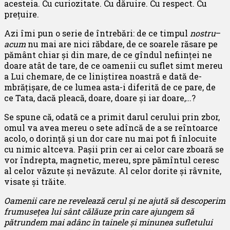
acesteia. Cu curiozitate. Cu dăruire. Cu respect. Cu
prețuire.
Azi îmi pun o serie de întrebări: de ce timpul
nostru
–
acum
nu mai are nici răbdare, de ce soarele răsare pe
pământ chiar și din mare, de ce gîndul neființei ne
doare atât de tare, de ce oamenii cu suflet simt mereu
a Lui chemare, de ce liniștirea noastră e dată de-
mbrățișare, de ce lumea asta-i diferită de ce pare, de
ce Tata, dacă pleacă, doare, doare și iar doare,…?
Se spune că, odată ce a primit darul cerului prin zbor,
omul va avea mereu o sete adîncă de a se reîntoarce
acolo, o dorință și un dor care nu mai pot fi înlocuite
cu nimic altceva. Pașii prin cer ai celor care zboară se
vor îndrepta, magnetic, mereu, spre pămîntul ceresc
al celor văzute și nevăzute. Al celor dorite și râvnite,
visate și trăite.
Oamenii care ne revelează cerul și ne ajută să descoperim
frumusețea lui sânt călăuze prin care ajungem să
pătrundem mai adânc în tainele și minunea sufletului