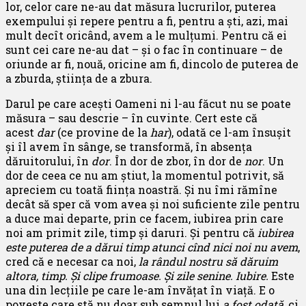
lor, celor care ne-au dat măsura lucrurilor, puterea
exempului și repere pentru a fi, pentru a ști, azi, mai
mult decît oricând, avem a le mulțumi. Pentru că ei
sunt cei care ne-au dat – și o fac în continuare – de
oriunde ar fi, nouă, oricine am fi, dincolo de puterea de
a zburda, știința de a zbura.
Darul pe care acești Oameni ni l-au făcut nu se poate
măsura – sau descrie – în cuvinte. Cert este că
acest
dar
(ce provine de la
har
), odată ce l-am însușit
și îl avem în sânge, se transformă, în absența
dăruitorului, în
dor
. În dor de zbor, în dor de
nor
. Un
dor de ceea ce nu am știut, la momentul potrivit, să
apreciem cu toată ființa noastră. Și nu îmi rămîne
decât să sper că vom avea și noi suficiente zile pentru
a duce mai departe, prin ce facem, iubirea prin care
noi am primit zile, timp și daruri. Și pentru că
iubirea
este puterea de a dărui timp atunci cînd nici noi nu avem
,
cred că e necesar ca noi,
la rândul nostru să dăruim
altora, timp. Și clipe frumoase. Și zile senine. Iubire.
Este
una din lecțiile pe care le-am învățat în viață. E o
poveste care stă nu doar sub semnul lui
a fost odată
, ci