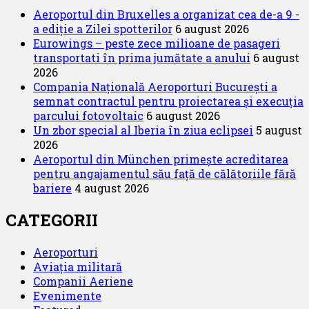
Aeroportul din Bruxelles a organizat cea de-a 9 -
a ediție a Zilei spotterilor
6 august 2026
Eurowings – peste zece milioane de pasageri
transportati în prima jumătate a anului
6 august
2026
Compania Națională Aeroporturi București a
semnat contractul pentru proiectarea și execuția
parcului fotovoltaic
6 august 2026
Un zbor special al Iberia în ziua eclipsei
5 august
2026
Aeroportul din München primește acreditarea
pentru angajamentul său față de călătoriile fără
bariere
4 august 2026
CATEGORII
Aeroporturi
Aviația militară
Companii Aeriene
Evenimente