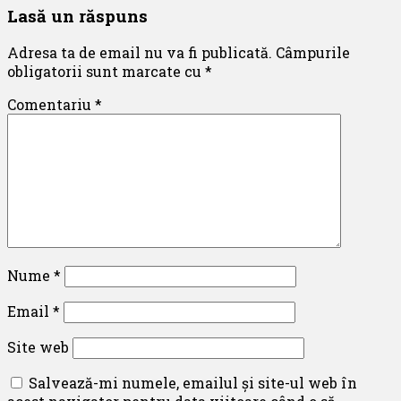
Lasă un răspuns
Adresa ta de email nu va fi publicată.
Câmpurile
obligatorii sunt marcate cu
*
Comentariu
*
Nume
*
Email
*
Site web
Salvează-mi numele, emailul și site-ul web în