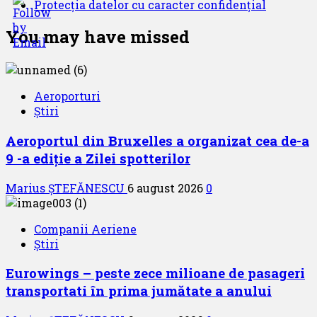
Protecția datelor cu caracter confidențial
You may have missed
Aeroporturi
Știri
Aeroportul din Bruxelles a organizat cea de-a
9 -a ediție a Zilei spotterilor
Marius ȘTEFĂNESCU
6 august 2026
0
Companii Aeriene
Știri
Eurowings – peste zece milioane de pasageri
transportati în prima jumătate a anului