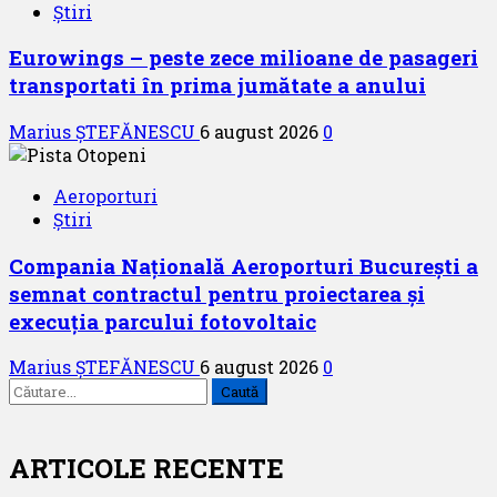
Știri
Eurowings – peste zece milioane de pasageri
transportati în prima jumătate a anului
Marius ȘTEFĂNESCU
6 august 2026
0
Aeroporturi
Știri
Compania Națională Aeroporturi București a
semnat contractul pentru proiectarea și
execuția parcului fotovoltaic
Marius ȘTEFĂNESCU
6 august 2026
0
Caută
după:
ARTICOLE RECENTE