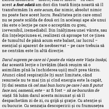
acest
a fost odată
am dori din toată ființa noastă să îl
transformăm în
este acum
, dar nimic, absolut nimic
nu poate face acest lucru. Realitatea prin care omul
nu se poate scălda de două ori în aceleași ape ale unui
râu este o lecție pe care o acceptăm cu greu,
ireversibil, iremediabil. Din înălțimea unei vârste, sau
din înțelepciunea ei, realizezi că aproape tot ce ținea
de tumultul de până acum este balast, iar lucrul –
esențial și aparent de neobservat – pe care trebuia să
ne centrăm este în altă direcție.
Darul suprem pe care ni-l poate da viața este Viața însăși
,
dar această lecție o învățăm (dacă reușim să o
asimilăm pînă la închiderea ușii) mult prea târziu.
Atunci când respirațiile îți sunt limitate, când
resursele nu te mai țin și cînd energia este la capăt,
îți dai seama că
cel mai bun lucru pe care l-am fi putut
face noi, oamenii, este
– ar fi fost –
să ne bucurăm de
viață
. Să luăm darul acesta minunat și să îl
despachetăm zi de zi, cu grijă și grație. Cu atenție și
cu bucurie. Cu senzația descoperirii și cu frumusețea