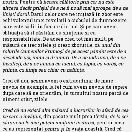
nostru
. Pentru că
fiecare călătorie prin cer nu este
altceva decât prilejul de a ne fi nouă mai aproape, de a ne
liniști dorul
.
Darul celor care ne inițiază în zbor este
echivalentul unei revelații a ciobului de dumnezeire
care este sădit în fiecare din noi. Și pe care avem
obligația să îl păstrăm cu sfințenie și cu
responsabilitate. De aceea cred tot mai mult, pe
măsură ce trec zilele și cresc zborurile, că
unul din
rolurile Oamenilor Frumoși de pe acest pămînt este de a
deschide uși, inimi și drumuri. De a ne îndruma, de a ne
însufleți, de a ne anima cu lucrul, cu fapta, cu vorba, cu
știința, cu ființa sau chiar cu neființa.
Cred că noi,
acum
, avem o extraordinar de mare
nevoie de exemple, la fel cum avem nevoie de repere
după care să ne orientăm, în tumultul nostru parcă de
nimeni știut, zilele.
Cred că nu există altă măsură a lucrurilor în afară de cea
pe care o învățăm
, din păcate mult prea târziu,
de la cei
cărora nu le mai putem mulțumi în direct
, pentru ceea
ce au reprezentat
pentru
și
în
viața noastră. Cred că