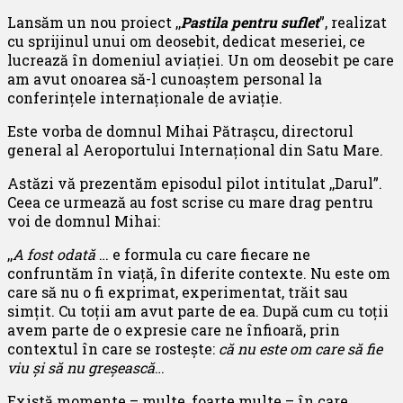
Lansăm un nou proiect ,,
Pastila pentru suflet
”, realizat
cu sprijinul unui om deosebit, dedicat meseriei, ce
lucrează în domeniul aviației. Un om deosebit pe care
am avut onoarea să-l cunoaștem personal la
conferințele internaționale de aviație.
Este vorba de domnul Mihai Pătrașcu, directorul
general al Aeroportului Internațional din Satu Mare.
Astăzi vă prezentăm episodul pilot intitulat ,,Darul”.
Ceea ce urmează au fost scrise cu mare drag pentru
voi de domnul Mihai:
,,
A fost odată
… e formula cu care fiecare ne
confruntăm în viață, în diferite contexte. Nu este om
care să nu o fi exprimat, experimentat, trăit sau
simțit. Cu toții am avut parte de ea. După cum cu toții
avem parte de o expresie care ne înfioară, prin
contextul în care se rostește:
că nu este om care să fie
viu și să nu greșească
…
Există momente – multe, foarte multe – în care