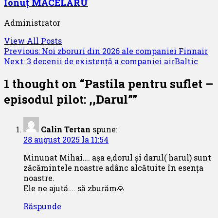
Ionuț MĂCELARU
Administrator
View All Posts
Post
Previous:
Noi zboruri din 2026 ale companiei Finnair
Next:
3 decenii de existență a companiei airBaltic
navigation
1 thought on “
Pastila pentru suflet –
episodul pilot: ,,Darul”
”
Calin Tertan
spune:
28 august 2025 la 11:54
Minunat Mihai…. așa e,dorul și darul( harul) sunt
zăcămintele noastre adânc alcătuite în esența
noastre.
Ele ne ajută…. să zburăm🙏
Răspunde