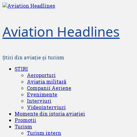
Skip
to
content
Aviation Headlines
Știri din aviație și turism
Primary
ȘTIRI
Menu
Aeroporturi
Aviația militară
Companii Aeriene
Evenimente
Interviuri
Videointerviuri
Momente din istoria aviației
Promoții
Turism
Turism intern