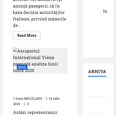
Calin
anunță pasagerii, că în
Tertan
la
baza decizie autorităților
Pastila
Italiene, privind măsurile
pentru
de...
suflet –
Read
Read More
episodul
more
about
pilot:
Zborurile
spre
,,Darul”
/
dinspre
Italia
suspendate
Știri
până
ARHIVA
pe
31
iulie
Aeroportul Internațional
în
august
Viena prezintă analiza
Republica
Moldova
2026
lunii iunie 2020
Ionuț MĂCELARU
14 iulie
iulie
2020
0
2026
Astăzi reprezentanții