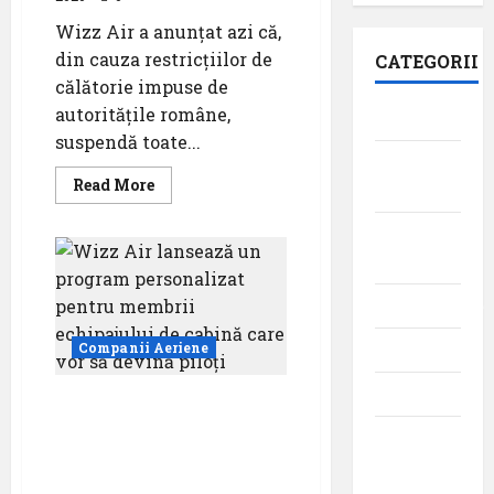
Wizz Air a anunțat azi că,
din cauza restricțiilor de
CATEGORII
călătorie impuse de
autoritățile române,
Aeroporturi
suspendă toate...
Aviația
Read
Read More
militară
more
about
Wizz
Companii
Air
își
Aeriene
suspendă
mai
Evenimente
multe
rute
din
Companii Aeriene
Featured
cauza
restricțiilor
impuse
Interviuri
de
Wizz Air lansează un
autoritățile
program personalizat
române
Momente
pentru membrii
din
echipajului de cabină
istoria