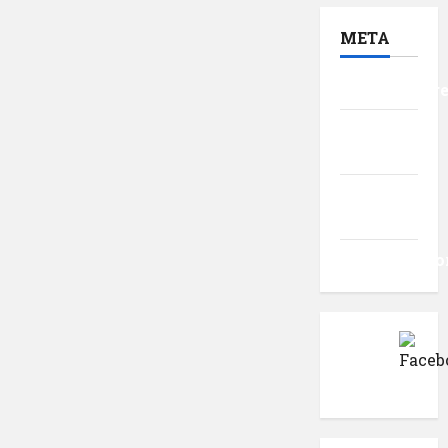
META
Autentificar
Flux
intrări
Flux
comentarii
WordPress.o