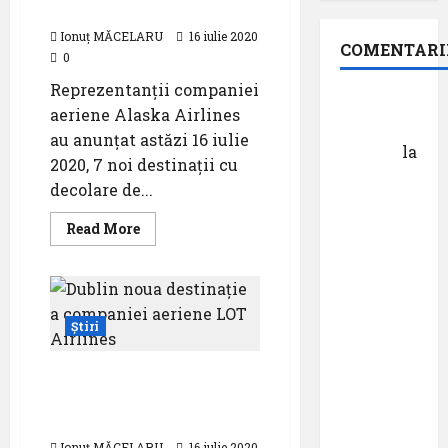
Angeles
devină
piloți
Ionuț MĂCELARU
16 iulie 2020
COMENTARI
0
Reprezentanții companiei
Dr.
aeriene Alaska Airlines
George
au anunțat astăzi 16 iulie
Danciu
la
2020, 7 noi destinații cu
Pastila
decolare de...
pentru
suflet –
Read
Read More
more
episodul
about
7
XXVII ,,E
noi
destinații
mult mai
a
companiei
bine să
Știri
Alaska
cauți – și
Airlines,
cu
Dublin noua destinație a
să
decolare
de
companiei aeriene LOT
urmezi –
pe
Airlines
Aeroportul
senzația,
Internațional
Ionuț MĂCELARU
16 iulie 2020