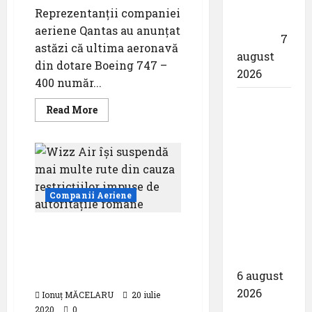
drona
Reprezentanții companiei
din
aeriene Qantas au anunțat
dotare”
7
astăzi că ultima aeronavă
august
din dotare Boeing 747 –
2026
400 număr...
Aeroportul
Read
Read More
din
more
about
Bruxelles
Qantas
își
a
ia
la
organizat
revedere
de
cea de-a
Companii Aeriene
la
9 -a
,,Regina
aerului”
ediție a
Wizz Air își suspendă
Zilei
mai multe rute din cauza
spotterilor
restricțiilor impuse de
6 august
autoritățile române
2026
Ionuț MĂCELARU
20 iulie
2020
0