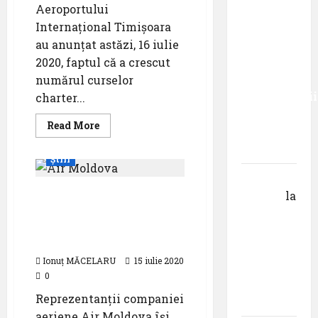
Primul
Aeroportului
român
Internațional Timișoara
care a
au anunțat astăzi, 16 iulie
absolvit
2020, faptul că a crescut
studiile
numărul curselor
Universității
charter...
Donau
Read
Read More
din
more
about
Krems
Mai
Știri
multe
zboruri
Gheorghe
spre
Zborurile spre / dinspre
destinațiile
DOROȘ
la
de
Italia suspendate până
Pastila
vacanță
de
pe 31 iulie în Republica
pentru
pe
Moldova
Aeroportul
suflet –
Internațional
Ionuț MĂCELARU
15 iulie 2020
Timișoara
episodul
0
V ,,Darul
Reprezentanții companiei
cuvântului”
aeriene Air Moldova își