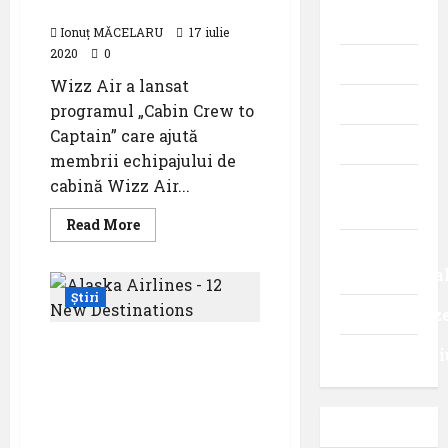
care vor să devină piloți
aviației
Ionuț MĂCELARU
17 iulie
2020
0
Promoții
Wizz Air a lansat
Știri
programul „Cabin Crew to
Captain” care ajută
Turism
membrii echipajului de
Turism
cabină Wizz Air...
intern
Read
Read More
more
Turism
about
Wizz
internaționa
Air
lansează
Știri
un
Uncategoriz
program
personalizat
7 noi destinații a
pentru
Videointervi
membrii
companiei Alaska
echipajului
Airlines, cu decolare de
de
cabină
pe Aeroportul
care
vor
Internațional Los
să