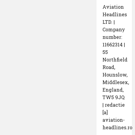
Aviation
Headlines
LTD. |
Company
number:
11662314 |
55
Northfield
Road,
Hounslow,
Middlesex,
England,
TW5 9JQ
| redactie
[a]
aviation-
headlines.ro