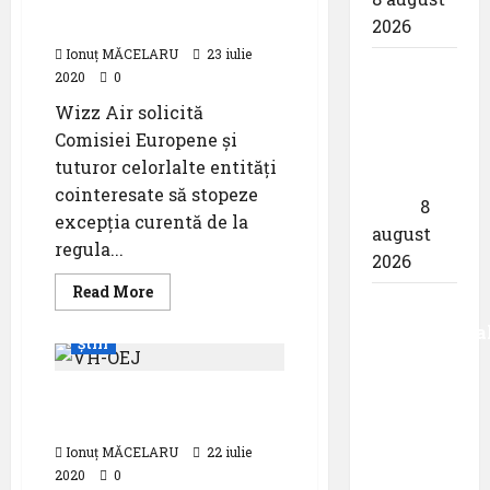
sistarea blocajului
sloturilor aeroportuare
2026
Ionuț MĂCELARU
23 iulie
airBaltic:
2020
0
Analiza
Wizz Air solicită
statistică
Comisiei Europene și
a lunii
tuturor celorlalte entități
iulie
cointeresate să stopeze
2026
8
excepția curentă de la
august
regula...
2026
Read
Read More
Aeroportul
more
about
Internaționa
Wizz
Știri
Air
,,Avram
solicită
sistarea
Iancu”
Qantas își ia la revedere
blocajului
sloturilor
Cluj:
de la ,,Regina aerului”
aeroportuare
,,Utilizează
Ionuț MĂCELARU
22 iulie
responsabil
2020
0