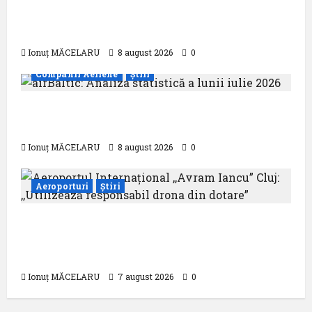
Analiza AnimaWings: ,,costurile care pot
dubla prețul biletului”
Ionuț MĂCELARU
8 august 2026
0
Companii Aeriene
Știri
airBaltic: Analiza statistică a lunii iulie
2026
Ionuț MĂCELARU
8 august 2026
0
Aeroporturi
Știri
Aeroportul Internațional ,,Avram Iancu”
Cluj: ,,Utilizează responsabil drona din
dotare”
Ionuț MĂCELARU
7 august 2026
0