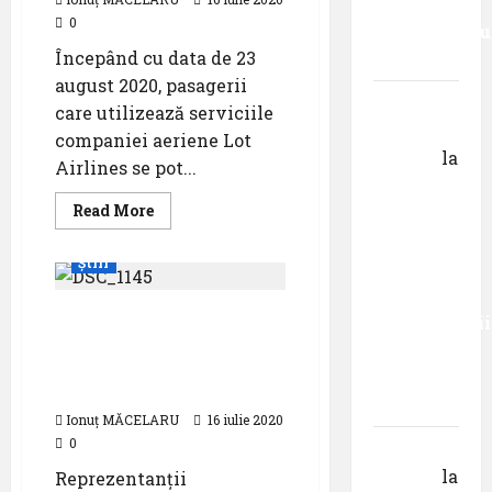
decât
Los
Angeles
0
senzaționalu
Începând cu data de 23
..”
august 2020, pasagerii
Dr.
care utilizează serviciile
George
companiei aeriene Lot
Danciu
la
Airlines se pot...
Primul
Read
Read More
român
more
care a
about
Dublin
Știri
absolvit
noua
destinație
studiile
a
Mai multe zboruri spre
companiei
Universității
aeriene
destinațiile de vacanță
LOT
Donau
Airlines
de pe Aeroportul
din
Internațional Timișoara
Krems
Ionuț MĂCELARU
16 iulie 2020
0
Gheorghe
DOROȘ
la
Reprezentanții