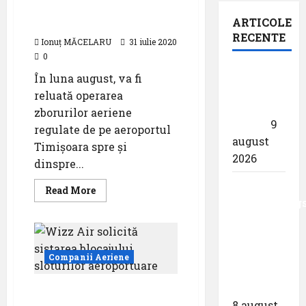
către și dinspre
ARTICOLE
Germania
RECENTE
Ionuț MĂCELARU
31 iulie 2020
0
Pastila
În luna august, va fi
pentru
reluată operarea
suflet –
zborurilor aeriene
,,Curs”
9
regulate de pe aeroportul
august
Timișoara spre și
2026
dinspre...
Analiza
Read
Read More
more
AnimaWings
about
Zboruri
,,costurile
reluate
care pot
de
pe
dubla
aeroportul
Companii Aeriene
Timișoara
prețul
către
și
biletului”
Wizz Air solicită
dinspre
Germania
8 august