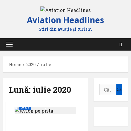
Skip
to
Aviation Headlines
content
Știri din aviație și turism
Primary
Menu
Home
2020
iulie
Lună:
iulie 2020
Caută
după:
Știri
Zboruri reluate de pe
aeroportul Timișoara