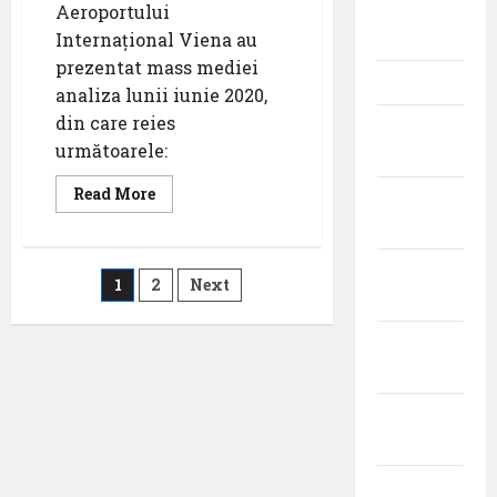
iunie
Aeroportului
2026
Internațional Viena au
prezentat mass mediei
mai 2026
analiza lunii iunie 2020,
din care reies
aprilie
următoarele:
2026
Read
Read More
martie
more
about
2026
Aeroportul
Internațional
Viena
februarie
Paginație
1
2
Next
prezintă
2026
analiza
lunii
articole
iunie
ianuarie
2020
2026
decembrie
2025
noiembrie