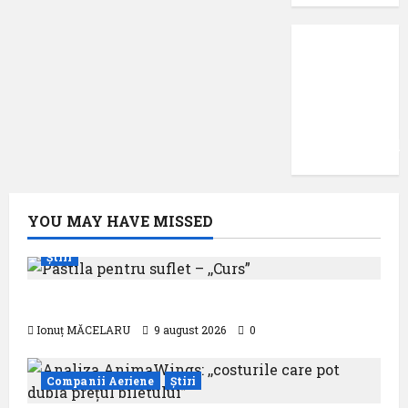
Protecția
datelor
cu
caracter
confidențial
YOU MAY HAVE MISSED
Știri
Pastila pentru suflet – ,,Curs”
Ionuț MĂCELARU
9 august 2026
0
Companii Aeriene
Știri