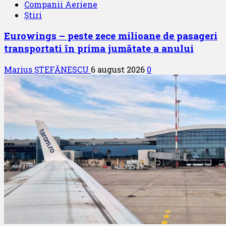
Companii Aeriene
Știri
Eurowings – peste zece milioane de pasageri
transportati în prima jumătate a anului
Marius ȘTEFĂNESCU
6 august 2026
0