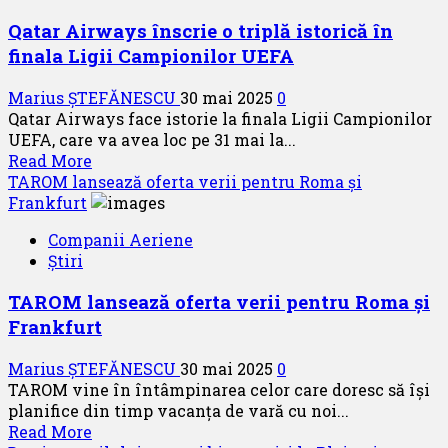
75
Qatar Airways înscrie o triplă istorică în
de
finala Ligii Campionilor UEFA
ani
de
Marius ȘTEFĂNESCU
30 mai 2025
0
la
Qatar Airways face istorie la finala Ligii Campionilor
înființare
UEFA, care va avea loc pe 31 mai la...
Read
Read More
more
TAROM lansează oferta verii pentru Roma și
about
Frankfurt
Qatar
Companii Aeriene
Airways
Știri
înscrie
o
TAROM lansează oferta verii pentru Roma și
triplă
Frankfurt
istorică
în
Marius ȘTEFĂNESCU
30 mai 2025
0
finala
TAROM vine în întâmpinarea celor care doresc să își
Ligii
planifice din timp vacanța de vară cu noi...
Campionilor
Read
Read More
UEFA