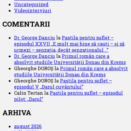
Uncategorized
Videointerviuri
COMENTARII
Dr. George Danciu
la
Pastila pentru suflet –
episodul XXVII ,,E mult mai bine să cauți – și să
urmezi – senzația, decât senzaționalul ..”
Dr. George Danciu
la
Primul român care a
absolvit studiile Universității Donau din Krems
Gheorghe DOROȘ
la
Primul român care a absolvit
studiile Universității Donau din Krems
Gheorghe DOROȘ
la
Pastila pentru suflet –
episodul V ,,Darul cuvântului”
Calin Tertan
la
Pastila pentru suflet – episodul
pilot: ,,Darul”
ARHIVA
august 2026