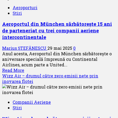
sunteti
Aeroporturi
bineveniti
Știri
la
Ploiești
Aeroportul din München sărbătorește 15 ani
Airshow
de parteneriat cu trei companii aeriene
2025
intercontinentale
Marius ȘTEFĂNESCU
29 mai 2025
0
Anul acesta, Aeroportul din München sărbătorește o
aniversare specială împreună cu Continental
Airlines, acum parte a United...
Read
Read More
more
Wizz Air – drumul către zero emisii nete prin
about
inovarea flotei
Aeroportul
din
München
Companii Aeriene
sărbătorește
Știri
15
ani