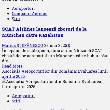
poloneză
Aeroporturi
LOT
Companii Aeriene
a
Știri
lansat
vânzarea
SCAT Airlines lansează zboruri de la
de
München către Kazahstan
bilete
pentru
Marius ȘTEFĂNESCU
28 mai 2025
0
zboruri
Începând de astăzi, compania aeriană kazahă SCAT
directe
zboară de pe aeroportul din München către hub-ul său
către
din...
Malaga
Read
Read More
more
Asociația Aeroporturilor din România: Evaluarea lunii
about
aprilie 2025
SCAT
Airlines
lansează
Aeroporturi
zboruri
Știri
de
la