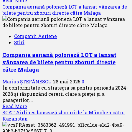
Read
Read More
more
Compania aeriană poloneză LOT a lansat vânzarea de
about
bilete pentru zboruri directe către Malaga
Eurowings
introduce
pentru
Companii Aeriene
prima
Știri
dată
locuri
Compania aeriană poloneză LOT a lansat
business
vânzarea de bilete pentru zboruri directe
premium
pe
către Malaga
rutele
de
Marius ȘTEFĂNESCU
28 mai 2025
0
cursă
În conformitate cu strategia sa pentru perioada 2024-
medie
2028 și răspunzând cererii clare a pieței și a
pasagerilor,...
Read
Read More
more
SCAT Airlines lansează zboruri de la München către
about
Kazahstan
Compania
aeriană