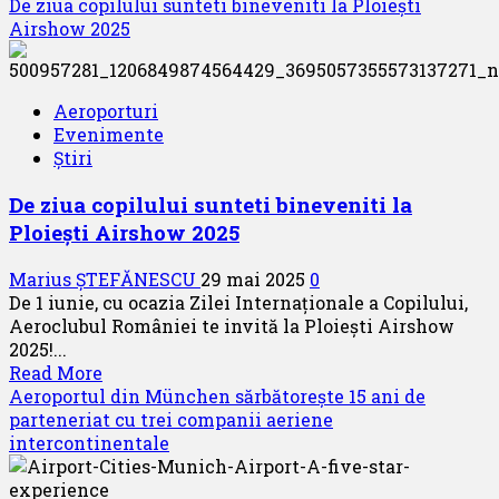
more
De ziua copilului sunteti bineveniti la Ploiești
about
Airshow 2025
TAROM
lansează
oferta
Aeroporturi
verii
Evenimente
pentru
Știri
Roma
și
De ziua copilului sunteti bineveniti la
Frankfurt
Ploiești Airshow 2025
Marius ȘTEFĂNESCU
29 mai 2025
0
De 1 iunie, cu ocazia Zilei Internaționale a Copilului,
Aeroclubul României te invită la Ploiești Airshow
2025!...
Read
Read More
more
Aeroportul din München sărbătorește 15 ani de
about
parteneriat cu trei companii aeriene
De
intercontinentale
ziua
copilului