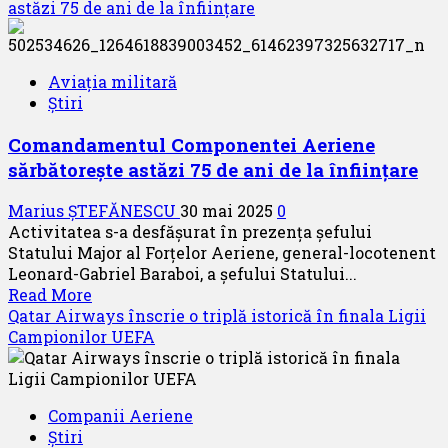
astăzi 75 de ani de la înființare
Aviația militară
Știri
Comandamentul Componentei Aeriene
sărbătorește astăzi 75 de ani de la înființare
Marius ȘTEFĂNESCU
30 mai 2025
0
Activitatea s-a desfășurat în prezența șefului
Statului Major al Forțelor Aeriene, general-locotenent
Leonard-Gabriel Baraboi, a șefului Statului...
Read
Read More
more
Qatar Airways înscrie o triplă istorică în finala Ligii
about
Campionilor UEFA
Comandamentul
Componentei
Aeriene
Companii Aeriene
sărbătorește
Știri
astăzi