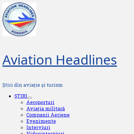
Skip
to
content
Aviation Headlines
Știri din aviație și turism
Primary
ȘTIRI
Menu
Aeroporturi
Aviația militară
Companii Aeriene
Evenimente
Interviuri
Videointerviuri