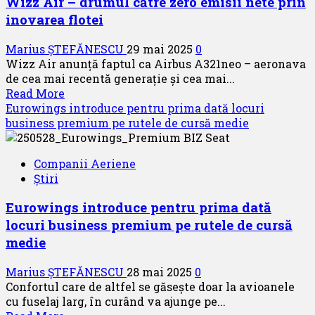
Wizz Air – drumul către zero emisii nete prin
de
inovarea flotei
parteneriat
cu
Marius ȘTEFĂNESCU
29 mai 2025
0
trei
Wizz Air anunță faptul ca Airbus A321neo – aeronava
companii
de cea mai recentă generație și cea mai...
aeriene
Read
Read More
intercontinentale
more
Eurowings introduce pentru prima dată locuri
about
business premium pe rutele de cursă medie
Wizz
Air
Companii Aeriene
–
Știri
drumul
către
Eurowings introduce pentru prima dată
zero
locuri business premium pe rutele de cursă
emisii
nete
medie
prin
inovarea
Marius ȘTEFĂNESCU
28 mai 2025
0
flotei
Confortul care de altfel se găsește doar la avioanele
cu fuselaj larg, în curând va ajunge pe...