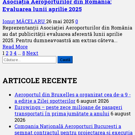
Asociația Aeroporturilor din România:
München
Evaluarea lunii aprilie 2025
către
Kazahstan
Ionuț MĂCELARU
26 mai 2025
0
Reprezentanții Asociației Aeroporturilor din România
au dat publicității evaluarea aferentă lunii aprilie
2025. Pentru dumneavoastră am extras câteva...
Read
Read More
Paginație
more
1
2
3
4
…
8
Next
Caută
about
articole
după:
Asociația
Aeroporturilor
din
ARTICOLE RECENTE
România:
Evaluarea
Aeroportul din Bruxelles a organizat cea de-a 9 -
lunii
a ediție a Zilei spotterilor
6 august 2026
aprilie
Eurowings – peste zece milioane de pasageri
2025
transportati în prima jumătate a anului
6 august
2026
Compania Națională Aeroporturi București a
semnat contractul pentru proiectarea și execuția