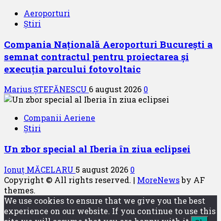
Aeroporturi
Știri
Compania Națională Aeroporturi București a
semnat contractul pentru proiectarea și
execuția parcului fotovoltaic
Marius ȘTEFĂNESCU
6 august 2026
0
Companii Aeriene
Știri
Un zbor special al Iberia în ziua eclipsei
Ionuț MĂCELARU
5 august 2026
0
Copyright © All rights reserved.
|
MoreNews
by AF
themes.
We use cookies to ensure that we give you the best
experience on our website. If you continue to use this