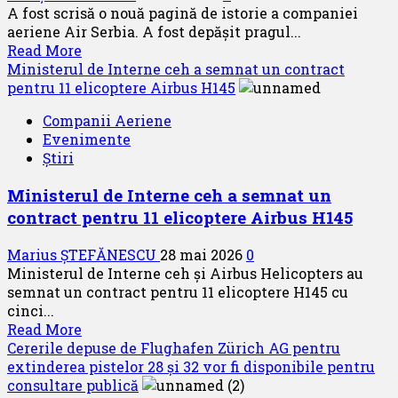
A fost scrisă o nouă pagină de istorie a companiei
de
aeriene Air Serbia. A fost depășit pragul...
protecție
Read
Read More
civilă
more
Ministerul de Interne ceh a semnat un contract
about
pentru 11 elicoptere Airbus H145
Air
Companii Aeriene
Serbia:
Evenimente
o
Știri
nouă
pagină
Ministerul de Interne ceh a semnat un
de
contract pentru 11 elicoptere Airbus H145
istorie
a
Marius ȘTEFĂNESCU
28 mai 2026
0
fost
Ministerul de Interne ceh și Airbus Helicopters au
scrisă
semnat un contract pentru 11 elicoptere H145 cu
cinci...
Read
Read More
more
Cererile depuse de Flughafen Zürich AG pentru
about
extinderea pistelor 28 și 32 vor fi disponibile pentru
Ministerul
consultare publică