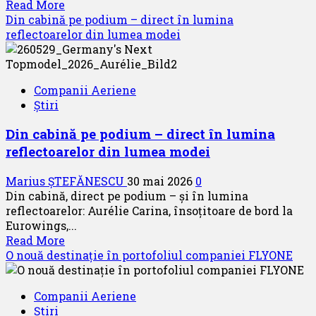
Read
Read More
more
Din cabină pe podium – direct în lumina
about
reflectoarelor din lumea modei
Aeroportul
Riga
selectează
Companii Aeriene
parteneri
Știri
internaționali
pentru
Din cabină pe podium – direct în lumina
managementul
reflectoarelor din lumea modei
spațiilor
comerciale
Marius ȘTEFĂNESCU
30 mai 2026
0
Din cabină, direct pe podium – și în lumina
reflectoarelor: Aurélie Carina, însoțitoare de bord la
Eurowings,...
Read
Read More
more
O nouă destinație în portofoliul companiei FLYONE
about
Din
Companii Aeriene
cabină
Știri
pe