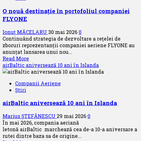
podium
O nouă destinație în portofoliul companiei
–
FLYONE
direct
în
Ionuț MĂCELARU
30 mai 2026
0
lumina
Continuând strategia de dezvoltare a rețelei de
reflectoarelor
zboruri reprezentanții companiei aeriene FLYONE au
din
anunțat lansarea unui nou...
lumea
Read
Read More
modei
more
airBaltic aniversează 10 ani în Islanda
about
O
Companii Aeriene
nouă
Știri
destinație
în
airBaltic aniversează 10 ani în Islanda
portofoliul
companiei
Marius ȘTEFĂNESCU
29 mai 2026
0
FLYONE
În mai 2026, compania aeriană
letonă airBaltic marchează cea de-a 10-a aniversare a
rutei dintre baza sa de origine...