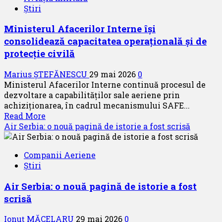
Știri
ultimă
generație
Ministerul Afacerilor Interne își
pentru
consolidează capacitatea operațională și de
controlul
de
protecție civilă
securitate
la
Marius ȘTEFĂNESCU
29 mai 2026
0
aeroportul
Ministerul Afacerilor Interne continuă procesul de
din
dezvoltare a capabilităților sale aeriene prin
Bruxelles,
achiziționarea, în cadrul mecanismului SAFE...
începând
Read
Read More
cu
more
Air Serbia: o nouă pagină de istorie a fost scrisă
2028
about
Ministerul
Companii Aeriene
Afacerilor
Știri
Interne
își
Air Serbia: o nouă pagină de istorie a fost
consolidează
scrisă
capacitatea
operațională
Ionuț MĂCELARU
29 mai 2026
0
și