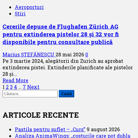
de
Aeroporturi
Interne
Știri
ceh
a
Cererile depuse de Flughafen Zürich AG
semnat
pentru extinderea pistelor 28 și 32 vor fi
un
contract
disponibile pentru consultare publică
pentru
11
Marius ȘTEFĂNESCU
28 mai 2026
0
elicoptere
Pe 3 martie 2024, alegătorii din Zurich au aprobat
Airbus
extinderea pistei. Extinderile planificate ale pistelor
H145
28 și...
Read
Read More
Paginație
more
1
2
3
4
…
7
Next
Caută
about
articole
după:
Cererile
depuse
de
ARTICOLE RECENTE
Flughafen
Zürich
Pastila pentru suflet – ,,Curs”
9 august 2026
AG
Analiza AnimaWings: ,,costurile care pot dubla