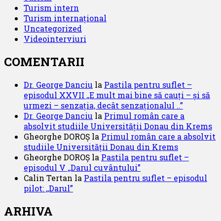
Turism intern
Turism internațional
Uncategorized
Videointerviuri
COMENTARII
Dr. George Danciu
la
Pastila pentru suflet –
episodul XXVII ,,E mult mai bine să cauți – și să
urmezi – senzația, decât senzaționalul ..”
Dr. George Danciu
la
Primul român care a
absolvit studiile Universității Donau din Krems
Gheorghe DOROȘ
la
Primul român care a absolvit
studiile Universității Donau din Krems
Gheorghe DOROȘ
la
Pastila pentru suflet –
episodul V ,,Darul cuvântului”
Calin Tertan
la
Pastila pentru suflet – episodul
pilot: ,,Darul”
ARHIVA