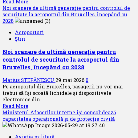
Read
Read More
more
Noi scanere de ultimă generație pentru controlul de
about
securitate la aeroportul din Bruxelles, începând cu
airBaltic
2028
aniversează
Aeroporturi
10
Știri
ani
în
Noi scanere de ultimă generație pentru
Islanda
controlul de securitate la aeroportul din
Bruxelles, începând cu 2028
Marius ȘTEFĂNESCU
29 mai 2026
0
Pe aeroportul din Bruxelles, pasagerii nu vor mai
trebui să își scoată lichidele și dispozitivele
electronice din...
Read
Read More
more
Ministerul Afacerilor Interne își consolidează
about
capacitatea operațională și de protecție civilă
Noi
scanere
Aviația militară
de