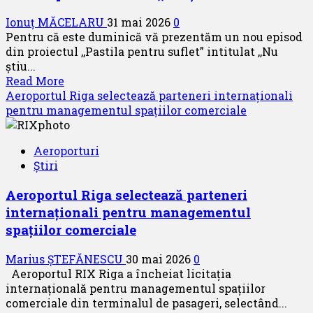
Ionuț MĂCELARU
31 mai 2026
0
Pentru că este duminică vă prezentăm un nou episod
din proiectul ,,Pastila pentru suflet” intitulat ,,Nu
știu...
Read
Read More
more
Aeroportul Riga selectează parteneri internaționali
about
pentru managementul spațiilor comerciale
Pastila
pentru
Aeroporturi
suflet
Știri
–
,,Nu
Aeroportul Riga selectează parteneri
știu
internaționali pentru managementul
ce”
spațiilor comerciale
Marius ȘTEFĂNESCU
30 mai 2026
0
Aeroportul RIX Riga a încheiat licitația
internațională pentru managementul spațiilor
comerciale din terminalul de pasageri, selectând...