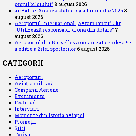
pentru
prețul biletului”
8 august 2026
extinderea
airBaltic: Analiza statistică a lunii iulie 2026
8
pistelor
august 2026
28
Aeroportul Internațional ,,Avram Iancu” Cluj:
și
,,Utilizează responsabil drona din dotare”
7
32
august 2026
vor
Aeroportul din Bruxelles a organizat cea de-a 9 -
fi
a ediție a Zilei spotterilor
6 august 2026
disponibile
pentru
CATEGORII
consultare
publică
Aeroporturi
Aviația militară
Companii Aeriene
Evenimente
Featured
Interviuri
Momente din istoria aviației
Promoții
Știri
Turism