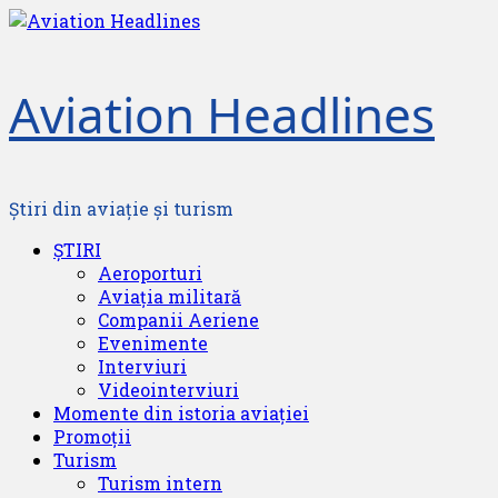
Skip
to
content
Aviation Headlines
Știri din aviație și turism
Primary
ȘTIRI
Menu
Aeroporturi
Aviația militară
Companii Aeriene
Evenimente
Interviuri
Videointerviuri
Momente din istoria aviației
Promoții
Turism
Turism intern