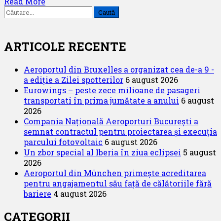
Read
Read More
aeronave
Caută
more
în
după:
about
2016!
Aeroporturi
București:
ARTICOLE RECENTE
Trafic
aerian
Aeroportul din Bruxelles a organizat cea de-a 9 -
record
a ediție a Zilei spotterilor
6 august 2026
în
Eurowings – peste zece milioane de pasageri
anul
transportati în prima jumătate a anului
6 august
2016
2026
Compania Națională Aeroporturi București a
semnat contractul pentru proiectarea și execuția
parcului fotovoltaic
6 august 2026
Un zbor special al Iberia în ziua eclipsei
5 august
2026
Aeroportul din München primește acreditarea
pentru angajamentul său față de călătoriile fără
bariere
4 august 2026
CATEGORII