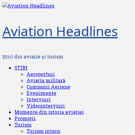
Skip
to
content
Aviation Headlines
Știri din aviație și turism
Primary
ȘTIRI
Menu
Aeroporturi
Aviația militară
Companii Aeriene
Evenimente
Interviuri
Videointerviuri
Momente din istoria aviației
Promoții
Turism
Turism intern