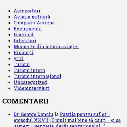
Aeroporturi
Aviația militară
Companii Aeriene
Evenimente
Featured
Interviuri
Momente din istoria aviației
Promoții
Știri
Turism
Turism intern
Turism internațional
Uncategorized
Videointerviuri
COMENTARII
Dr. George Danciu
la
Pastila pentru suflet –
episodul XXVII ,,E mult mai bine să cauți – și să
urmezi – senzația, decât senzaționalul ..”