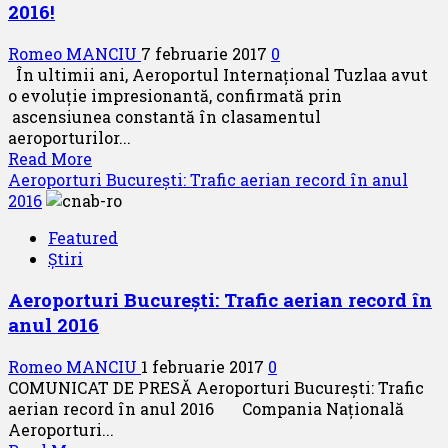
2016!
Romeo MANCIU
7 februarie 2017
0
În ultimii ani, Aeroportul Internațional Tuzlaa avut
o evoluție impresionantă, confirmată prin
ascensiunea constantă în clasamentul
aeroporturilor...
Read
Read More
more
Aeroporturi București: Trafic aerian record în anul
about
2016
Aeroportul
Featured
Tuzla,
Știri
locul
2
Aeroporturi București: Trafic aerian record în
național
anul 2016
după
Otopeni
Romeo MANCIU
1 februarie 2017
0
în
COMUNICAT DE PRESĂ Aeroporturi București: Trafic
topul
aerian record în anul 2016 Compania Naţională
mișcărilor
Aeroporturi...
de