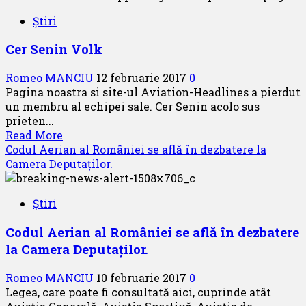
about
Știri
Evenimente
Aviatice
Cer Senin Volk
2017
Romeo MANCIU
12 februarie 2017
0
Pagina noastra si site-ul Aviation-Headlines a pierdut
un membru al echipei sale. Cer Senin acolo sus
prieten...
Read
Read More
more
Codul Aerian al României se află în dezbatere la
about
Camera Deputaților.
Cer
Senin
Știri
Volk
Codul Aerian al României se află în dezbatere
la Camera Deputaților.
Romeo MANCIU
10 februarie 2017
0
Legea, care poate fi consultată aici, cuprinde atât