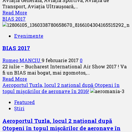
Aviația Generală, Aviația Sportivă, Aviația de
Transport, Aviația Ultraușoară,...
Read
Read More
more
BIAS 2017
about
Codul
Evenimente
Aerian
al
BIAS 2017
României
se
Romeo MANCIU
9 februarie 2017
0
află
22 iulie – Bucharest International Air Show 2017 ! Va
în
fi un BIAS mai bogat, mai zgomotos,...
dezbatere
Read
Read More
la
more
Aeroportul Tuzla, locul 2 național după Otopeni în
Camera
about
topul mișcărilor de aeronave în 2016!
Deputaților.
BIAS
Featured
2017
Știri
Aeroportul Tuzla, locul 2 național după
Otopeni în topul mișcărilor de aeronave în