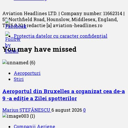
Aviation Headlines LTD. | Company number: 11662314 |
55 Northfield Road, Hounslow, Middlesex, England,
TW5 9JQ | redactie [a] aviation-headlines.ro
Protecția datelor cu caracter confidențial
You may have missed
Aeroporturi
Știri
Aeroportul din Bruxelles a organizat cea de-a
9 -a ediție a Zilei spotterilor
Marius ȘTEFĂNESCU
6 august 2026
0
Companii Aeriene