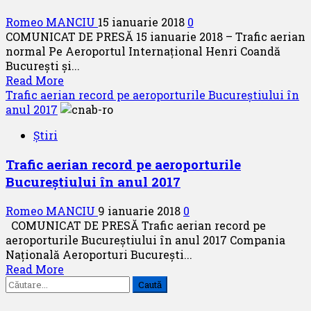
Romeo MANCIU
15 ianuarie 2018
0
COMUNICAT DE PRESĂ 15 ianuarie 2018 – Trafic aerian
normal Pe Aeroportul Internaţional Henri Coandă
Bucureşti şi...
Read
Read More
more
Trafic aerian record pe aeroporturile Bucureștiului în
about
anul 2017
15
Știri
ianuarie
2018
Trafic aerian record pe aeroporturile
–
Bucureștiului în anul 2017
Trafic
aerian
Romeo MANCIU
9 ianuarie 2018
0
normal
COMUNICAT DE PRESĂ Trafic aerian record pe
aeroporturile Bucureștiului în anul 2017 Compania
Naţională Aeroporturi Bucureşti...
Read
Read More
Caută
more
după:
about