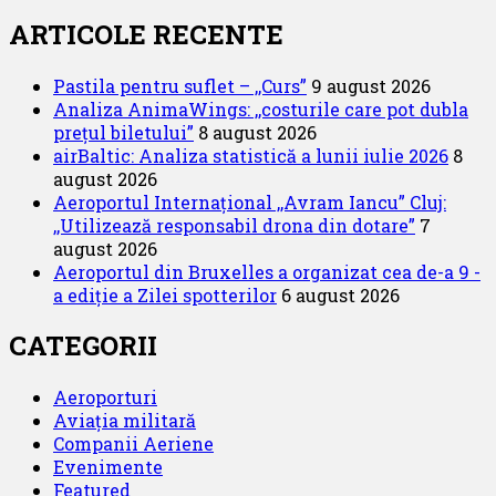
Trafic
aerian
ARTICOLE RECENTE
record
pe
Pastila pentru suflet – ,,Curs”
9 august 2026
aeroporturile
Analiza AnimaWings: ,,costurile care pot dubla
Bucureștiului
prețul biletului”
8 august 2026
în
airBaltic: Analiza statistică a lunii iulie 2026
8
anul
august 2026
2017
Aeroportul Internațional ,,Avram Iancu” Cluj:
,,Utilizează responsabil drona din dotare”
7
august 2026
Aeroportul din Bruxelles a organizat cea de-a 9 -
a ediție a Zilei spotterilor
6 august 2026
CATEGORII
Aeroporturi
Aviația militară
Companii Aeriene
Evenimente
Featured