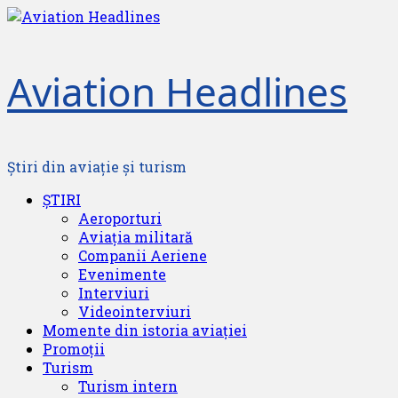
Skip
to
content
Aviation Headlines
Știri din aviație și turism
Primary
ȘTIRI
Menu
Aeroporturi
Aviația militară
Companii Aeriene
Evenimente
Interviuri
Videointerviuri
Momente din istoria aviației
Promoții
Turism
Turism intern