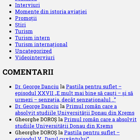
Interviuri
Momente din istoria aviației
Promoții
Știri
Turism
Turism intern
Turism internațional
Uncategorized
Videointerviuri
COMENTARII
Dr. George Danciu
la
Pastila pentru suflet –
episodul XXVII ,,E mult mai bine să cauți – și să
urmezi – senzația, decât senzaționalul ..”
Dr. George Danciu
la
Primul român care a
absolvit studiile Universității Donau din Krems
Gheorghe DOROȘ
la
Primul român care a absolvit
studiile Universității Donau din Krems
Gheorghe DOROȘ
la
Pastila pentru suflet –
episodul V ,,Darul cuvântului”