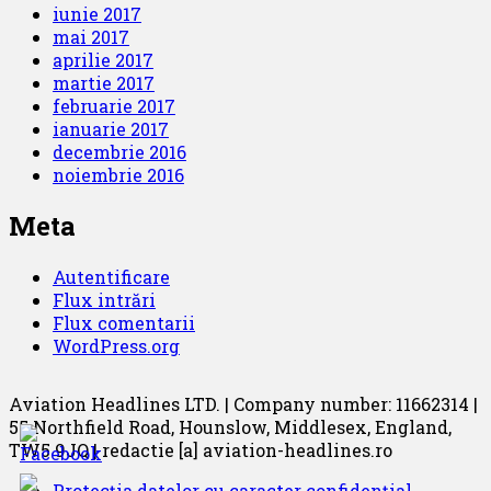
iunie 2017
mai 2017
aprilie 2017
martie 2017
februarie 2017
ianuarie 2017
decembrie 2016
noiembrie 2016
Meta
Autentificare
Flux intrări
Flux comentarii
WordPress.org
Aviation Headlines LTD. | Company number: 11662314 |
55 Northfield Road, Hounslow, Middlesex, England,
TW5 9JQ | redactie [a] aviation-headlines.ro
Protecția datelor cu caracter confidențial