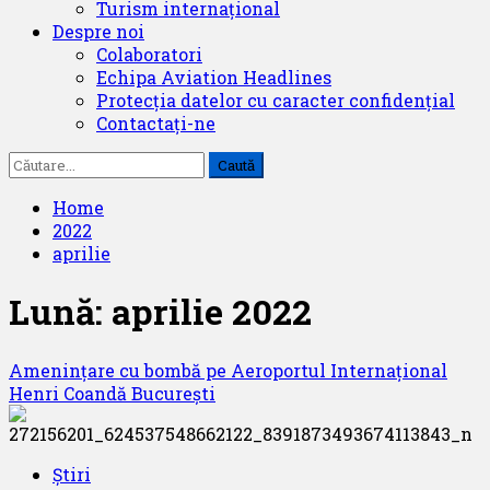
Turism internațional
Despre noi
Colaboratori
Echipa Aviation Headlines
Protecția datelor cu caracter confidențial
Contactați-ne
Caută
după:
Home
2022
aprilie
Lună:
aprilie 2022
Amenințare cu bombă pe Aeroportul Internațional
Henri Coandă București
Știri