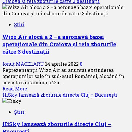
about
Craiova și reia zborurile către 3 destinații
Madeira
și
Porto
Știri
noile
destinații
Wizz Air alocă a 2 –a aeronavă bazei
asigurate
operaționale din Craiova și reia zborurile
de
Blue
către 3 destinații
Air
Ionuț MĂCELARU
14 aprilie 2022
0
Reprezentanții Wizz Air au anunțat extinderea
operațiunilor sale în sud-estul României, alocând în
această săptămână a 2-a...
Read
Read More
more
HiSky lansează zborurile directe Cluj – București
about
Wizz
Știri
Air
alocă
HiSky lansează zborurile directe Cluj –
a
București
2