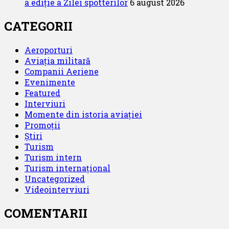
a ediție a Zilei spotterilor
6 august 2026
CATEGORII
Aeroporturi
Aviația militară
Companii Aeriene
Evenimente
Featured
Interviuri
Momente din istoria aviației
Promoții
Știri
Turism
Turism intern
Turism internațional
Uncategorized
Videointerviuri
COMENTARII