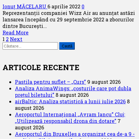
București
Ionuț MĂCELARU
6 aprilie 2022
0
Otopeni
Reprezentanții companiei Wizz Air au anunțat astăzi
lansarea începând cu 29 septembrie 2022 a zborurilor
dintre București...
Read
Read More
Paginație
more
1
2
Next
Caută
about
articole
după:
Aarhus,
Danemarca
noua
ARTICOLE RECENTE
destinație
a
Pastila pentru suflet – ,,Curs”
9 august 2026
companiei
Analiza AnimaWings: ,,costurile care pot dubla
Wizz
prețul biletului”
8 august 2026
Air
airBaltic: Analiza statistică a lunii iulie 2026
8
august 2026
Aeroportul Internațional ,,Avram Iancu” Cluj:
,,Utilizează responsabil drona din dotare”
7
august 2026
Aeroportul din Bruxelles a organizat cea de-a 9 -