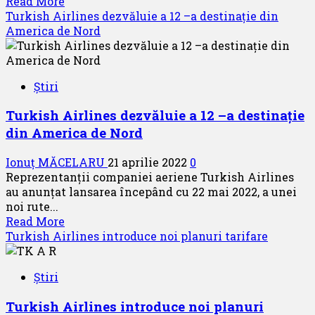
Read
Read More
more
Turkish Airlines dezvăluie a 12 –a destinație din
about
America de Nord
Actiuni
ale
IGAV
Știri
in
perioada
Turkish Airlines dezvăluie a 12 –a destinație
sarbatorilor
din America de Nord
pascale
Ionuț MĂCELARU
21 aprilie 2022
0
Reprezentanții companiei aeriene Turkish Airlines
au anunțat lansarea începând cu 22 mai 2022, a unei
noi rute...
Read
Read More
more
Turkish Airlines introduce noi planuri tarifare
about
Turkish
Știri
Airlines
dezvăluie
Turkish Airlines introduce noi planuri
a