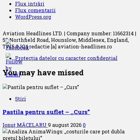
Flux intrări
Flux comentarii
WordPress.org
Aviation Headlines LTD. | Company number: 11662314 |
55 Northfield Road, Hounslow, Middlesex, England,
TW5 9JQ | redactie [a] aviation-headlines.ro
Protecția datelor cu caracter confidențial
You may have missed
Știri
Pastila pentru suflet – ,,Curs”
Ionuț MĂCELARU
9 august 2026
0