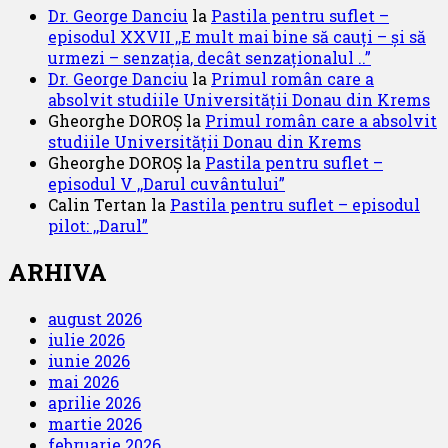
Dr. George Danciu
la
Pastila pentru suflet –
episodul XXVII ,,E mult mai bine să cauți – și să
urmezi – senzația, decât senzaționalul ..”
Dr. George Danciu
la
Primul român care a
absolvit studiile Universității Donau din Krems
Gheorghe DOROȘ
la
Primul român care a absolvit
studiile Universității Donau din Krems
Gheorghe DOROȘ
la
Pastila pentru suflet –
episodul V ,,Darul cuvântului”
Calin Tertan
la
Pastila pentru suflet – episodul
pilot: ,,Darul”
ARHIVA
august 2026
iulie 2026
iunie 2026
mai 2026
aprilie 2026
martie 2026
februarie 2026