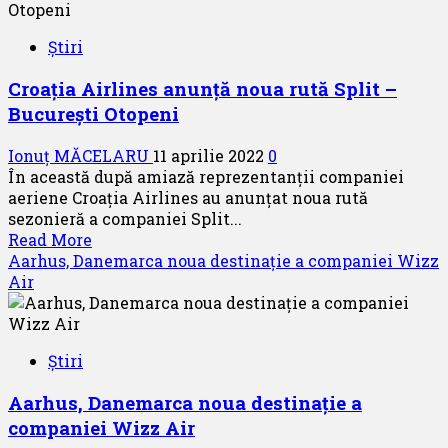
nouă
bază
Știri
operațională
a
Croația Airlines anunță noua rută Split –
Blue
București Otopeni
Air
în
Ionuț MĂCELARU
11 aprilie 2022
0
România
În această după amiază reprezentanții companiei
aeriene Croația Airlines au anunțat noua rută
sezonieră a companiei Split...
Read
Read More
more
Aarhus, Danemarca noua destinație a companiei Wizz
about
Air
Croația
Airlines
anunță
Știri
noua
rută
Aarhus, Danemarca noua destinație a
Split
companiei Wizz Air
–