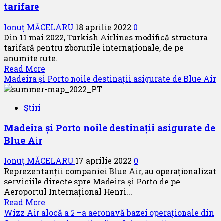
tarifare
12
–
Ionuț MĂCELARU
18 aprilie 2022
0
a
Din 11 mai 2022, Turkish Airlines modifică structura
destinație
tarifară pentru zborurile internaționale, de pe
din
anumite rute.
America
Read
Read More
de
more
Madeira și Porto noile destinații asigurate de Blue Air
Nord
about
Turkish
Știri
Airlines
introduce
Madeira și Porto noile destinații asigurate de
noi
Blue Air
planuri
tarifare
Ionuț MĂCELARU
17 aprilie 2022
0
Reprezentanții companiei Blue Air, au operaționalizat
serviciile directe spre Madeira și Porto de pe
Aeroportul Internațional Henri...
Read
Read More
more
Wizz Air alocă a 2 –a aeronavă bazei operaționale din