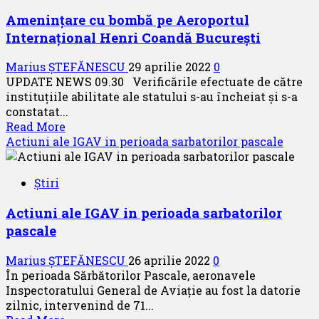
Amenințare cu bombă pe Aeroportul
Internațional Henri Coandă București
Marius ȘTEFĂNESCU
29 aprilie 2022
0
UPDATE NEWS 09.30 Verificările efectuate de către
instituțiile abilitate ale statului s-au încheiat și s-a
constatat...
Read
Read More
more
Actiuni ale IGAV in perioada sarbatorilor pascale
about
Amenințare
Știri
cu
bombă
Actiuni ale IGAV in perioada sarbatorilor
pe
pascale
Aeroportul
Internațional
Marius ȘTEFĂNESCU
26 aprilie 2022
0
Henri
În perioada Sărbătorilor Pascale, aeronavele
Coandă
Inspectoratului General de Aviație au fost la datorie
București
zilnic, intervenind de 71...