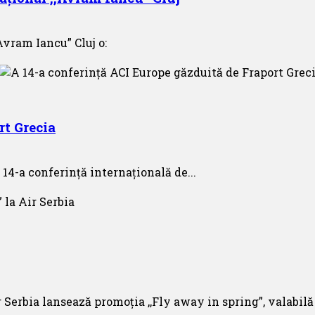
Avram Iancu” Cluj o:
rt Grecia
 14-a conferință internațională de...
Serbia lansează promoția ,,Fly away in spring”, valabilă 