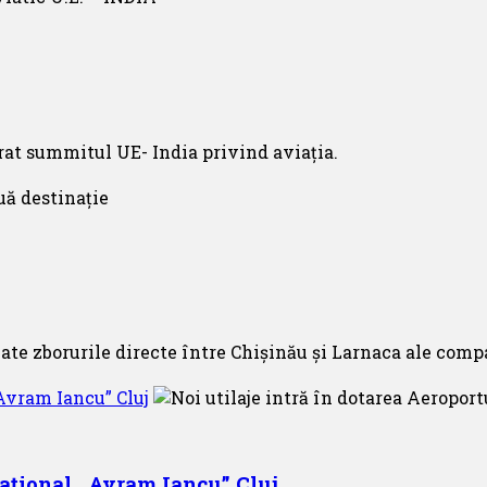
șurat summitul UE- India privind aviația.
ate zborurile directe între Chișinău și Larnaca ale compa
,Avram Iancu” Cluj
național ,,Avram Iancu” Cluj