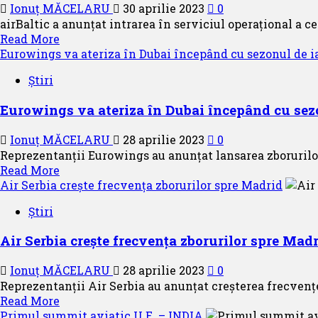
Ionuț MĂCELARU
30 aprilie 2023
0
airBaltic a anunțat intrarea în serviciul operațional a ce
Read
Read More
more
Eurowings va ateriza în Dubai începând cu sezonul de i
about
Știri
A
41-
Eurowings va ateriza în Dubai începând cu sez
a
aeronavă
Ionuț MĂCELARU
28 aprilie 2023
0
Airbus
Reprezentanții Eurowings au anunțat lansarea zborurilor 
A220
Read
Read More
–
more
Air Serbia crește frecvența zborurilor spre Madrid
300
about
intră
Știri
Eurowings
în
va
serviciul
Air Serbia crește frecvența zborurilor spre Mad
ateriza
operațional
în
al
Ionuț MĂCELARU
28 aprilie 2023
0
Dubai
airBaltic
Reprezentanții Air Serbia au anunțat creșterea frecvențe
începând
Read
Read More
cu
more
Primul summit aviatic U.E. – INDIA