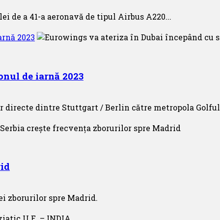
lei de a 41-a aeronavă de tipul Airbus A220...
arnă 2023
onul de iarnă 2023
directe dintre Stuttgart / Berlin către metropola Golful
rid
i zborurilor spre Madrid.