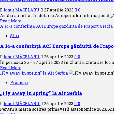
o
nouă
Ionuț MĂCELARU
27 aprilie 2023
0
destinație
Astăzi au intrat în dotarea Aeroportului Internațional ,,
Read
Read More
more
A 14-a conferință ACI Europe găzduită de Fraport Grecia
about
Știri
Noi
utilaje
A 14-a conferință ACI Europe găzduită de Frapo
intră
în
Ionuț MĂCELARU
26 aprilie 2023
0
dotarea
În perioada 26 – 27 aprilie 2023 în Chania, Creta are loc a
Aeroportului
Read
Read More
Internațional
more
,,Fly away in spring” la Air Serbia
,,Avram
about
Iancu”
Promoții
A
Cluj
14-
,,Fly away in spring” la Air Serbia
a
conferință
Ionuț MĂCELARU
26 aprilie 2023
0
ACI
Pentru a marca sosirea primăverii astronomice 2023, Air 
Europe