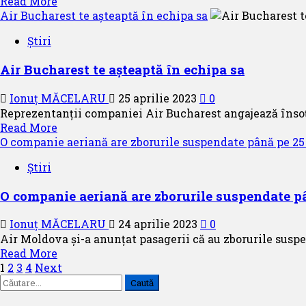
Read
Read More
găzduită
more
Air Bucharest te așteaptă în echipa sa
de
about
Fraport
Știri
,,Fly
Grecia
away
Air Bucharest te așteaptă în echipa sa
in
spring”
Ionuț MĂCELARU
25 aprilie 2023
0
la
Reprezentanții companiei Air Bucharest angajează însoț
Air
Read
Read More
Serbia
more
O companie aeriană are zborurile suspendate până pe 25 
about
Știri
Air
Bucharest
O companie aeriană are zborurile suspendate pâ
te
așteaptă
Ionuț MĂCELARU
24 aprilie 2023
0
în
Air Moldova și-a anunțat pasagerii că au zborurile suspe
echipa
Read
Read More
sa
Paginație
more
1
2
3
4
Next
Caută
about
articole
după:
O