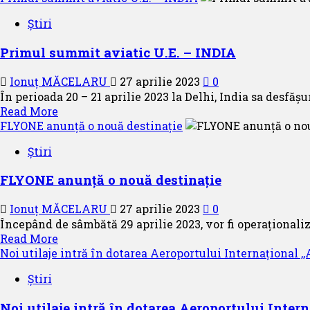
sezonul
about
de
Știri
Air
iarnă
Serbia
2023
Primul summit aviatic U.E. – INDIA
crește
frecvența
Ionuț MĂCELARU
27 aprilie 2023
0
zborurilor
În perioada 20 – 21 aprilie 2023 la Delhi, India sa desfă
spre
Read
Read More
Madrid
more
FLYONE anunță o nouă destinație
about
Știri
Primul
summit
FLYONE anunță o nouă destinație
aviatic
U.E.
Ionuț MĂCELARU
27 aprilie 2023
0
–
Începând de sâmbătă 29 aprilie 2023, vor fi operaționaliz
INDIA
Read
Read More
more
Noi utilaje intră în dotarea Aeroportului Internațional ,
about
Știri
FLYONE
anunță
Noi utilaje intră în dotarea Aeroportului Inter