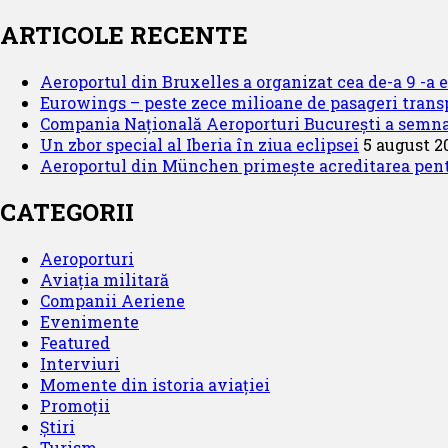
companie
aeriană
ARTICOLE RECENTE
are
zborurile
Aeroportul din Bruxelles a organizat cea de-a 9 -a ed
suspendate
Eurowings – peste zece milioane de pasageri transp
până
Compania Națională Aeroporturi București a semnat
pe
Un zbor special al Iberia în ziua eclipsei
5 august 2
25
Aeroportul din München primește acreditarea pentru
aprilie
2023
CATEGORII
Aeroporturi
Aviația militară
Companii Aeriene
Evenimente
Featured
Interviuri
Momente din istoria aviației
Promoții
Știri
Turism