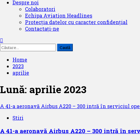
Despre noi
Colaboratori
Echipa Aviation Headlines
Protecția datelor cu caracter confidențial
Contactați-ne
Caută
după:
Home
2023
aprilie
Lună:
aprilie 2023
A 41-a aeronavă Airbus A220 – 300 intră în serviciul oper
Știri
A 41-a aeronavă Airbus A220 – 300 intră în servi