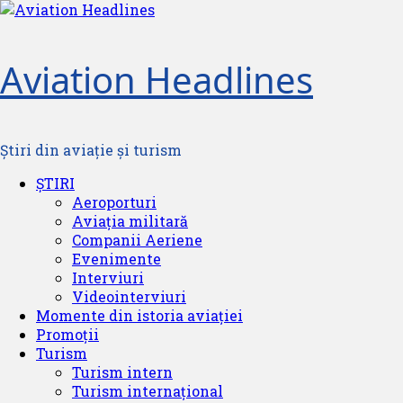
Skip
to
content
Aviation Headlines
Știri din aviație și turism
Primary
ȘTIRI
Menu
Aeroporturi
Aviația militară
Companii Aeriene
Evenimente
Interviuri
Videointerviuri
Momente din istoria aviației
Promoții
Turism
Turism intern
Turism internațional