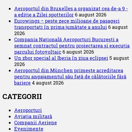
din
Aeroportul din Bruxelles a organizat cea de-a 9 -
nou
a ediție a Zilei spotterilor
6 august 2026
peste
Eurowings – peste zece milioane de pasageri
Atlantic
transportati în prima jumătate a anului
6 august
2026
Compania Națională Aeroporturi București a
semnat contractul pentru proiectarea și execuția
parcului fotovoltaic
6 august 2026
Un zbor special al Iberia în ziua eclipsei
5 august
2026
Aeroportul din München primește acreditarea
pentru angajamentul său față de călătoriile fără
bariere
4 august 2026
CATEGORII
Aeroporturi
Aviația militară
Companii Aeriene
Evenimente