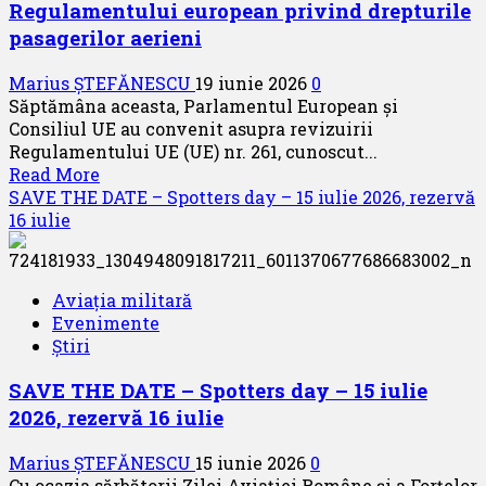
Regulamentului european privind drepturile
pasagerilor aerieni
Marius ȘTEFĂNESCU
19 iunie 2026
0
Săptămâna aceasta, Parlamentul European și
Consiliul UE au convenit asupra revizuirii
Regulamentului UE (UE) nr. 261, cunoscut...
Read
Read More
more
SAVE THE DATE – Spotters day – 15 iulie 2026, rezervă
about
16 iulie
Comunicat
al
BARIG
Aviația militară
privind
Evenimente
reforma
Știri
Regulamentului
european
SAVE THE DATE – Spotters day – 15 iulie
privind
2026, rezervă 16 iulie
drepturile
pasagerilor
Marius ȘTEFĂNESCU
15 iunie 2026
0
aerieni
Cu ocazia sărbătorii Zilei Aviaţiei Române şi a Forţelor