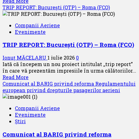
Read
Read More
gândurilor”
more
TRIP REPORT: București (OTP) – Roma (FCO)
about
TRIP
Companii Aeriene
REPORT:
Evenimente
Roma
(FCO)
TRIP REPORT: București (OTP) – Roma (FCO)
–
București
Ionuț MĂCELARU
1 iulie 2026
0
(OTP)
Iată că începem un nou proiect intitulat ,,trip report”
în care vă prezentăm impresiile în urma călătoriilor...
Read
Read More
more
Comunicat al BARIG privind reforma Regulamentului
about
european privind drepturile pasagerilor aerieni
TRIP
REPORT:
Companii Aeriene
București
Evenimente
(OTP)
Știri
–
Roma
Comunicat al BARIG privind reforma
(FCO)