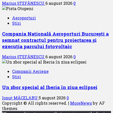
Marius ȘTEFĂNESCU
6 august 2026
0
Aeroporturi
Știri
Compania Națională Aeroporturi București a
semnat contractul pentru proiectarea și
execuția parcului fotovoltaic
Marius ȘTEFĂNESCU
6 august 2026
0
Companii Aeriene
Știri
Un zbor special al Iberia în ziua eclipsei
Ionuț MĂCELARU
5 august 2026
0
Copyright © All rights reserved.
|
MoreNews
by AF
themes.