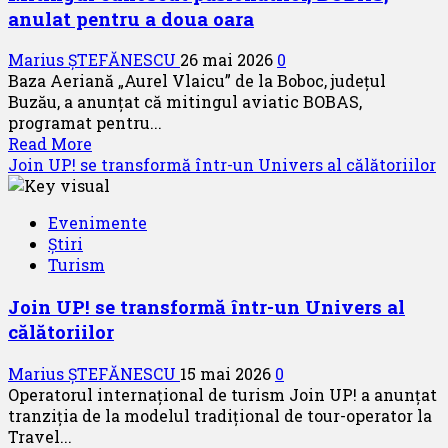
contract
anulat pentru a doua oara
pentru
11
Marius ȘTEFĂNESCU
26 mai 2026
0
elicoptere
Baza Aeriană „Aurel Vlaicu” de la Boboc, județul
Airbus
Buzău, a anunțat că mitingul aviatic BOBAS,
H145
programat pentru...
Read
Read More
more
Join UP! se transformă într-un Univers al călătoriilor
about
Mitingul
Evenimente
cunoscut
Știri
pasionatilor,
Turism
BOBAS,
anulat
Join UP! se transformă într-un Univers al
pentru
călătoriilor
a
doua
Marius ȘTEFĂNESCU
15 mai 2026
0
oara
Operatorul internațional de turism Join UP! a anunțat
tranziția de la modelul tradițional de tour-operator la
Travel...