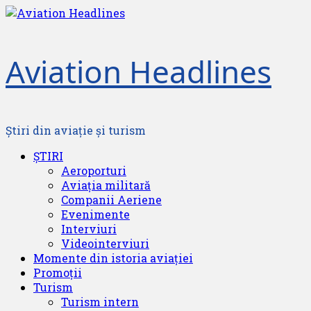
Skip
to
content
Aviation Headlines
Știri din aviație și turism
Primary
ȘTIRI
Menu
Aeroporturi
Aviația militară
Companii Aeriene
Evenimente
Interviuri
Videointerviuri
Momente din istoria aviației
Promoții
Turism
Turism intern