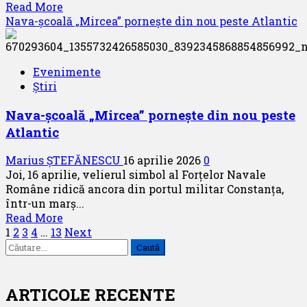
Read
Read More
more
Nava-școală „Mircea” pornește din nou peste Atlantic
about
Join
UP!
Evenimente
se
Știri
transformă
într-
Nava-școală „Mircea” pornește din nou peste
un
Atlantic
Univers
al
Marius ȘTEFĂNESCU
16 aprilie 2026
0
călătoriilor
Joi, 16 aprilie, velierul simbol al Forțelor Navale
Române ridică ancora din portul militar Constanța,
într-un marș...
Read
Read More
Paginație
more
1
2
3
4
…
13
Next
Caută
about
articole
după:
Nava-
școală
„Mircea”
ARTICOLE RECENTE
pornește