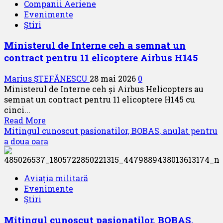
Companii Aeriene
aviației
Evenimente
românești
Știri
prezentate
la
Ministerul de Interne ceh a semnat un
Bruxelles
contract pentru 11 elicoptere Airbus H145
de
președintele
Marius ȘTEFĂNESCU
28 mai 2026
0
ACAR
Ministerul de Interne ceh și Airbus Helicopters au
semnat un contract pentru 11 elicoptere H145 cu
cinci...
Read
Read More
more
Mitingul cunoscut pasionatilor, BOBAS, anulat pentru
about
a doua oara
Ministerul
de
Interne
Aviația militară
ceh
Evenimente
a
Știri
semnat
un
Mitingul cunoscut pasionatilor, BOBAS,