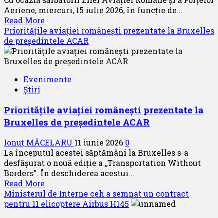
Aeriene, miercuri, 15 iulie 2026, în funcţie de...
Read
Read More
more
Prioritățile aviației românești prezentate la Bruxelles
about
de președintele ACAR
SAVE
THE
DATE
Evenimente
–
Știri
Spotters
day
Prioritățile aviației românești prezentate la
–
Bruxelles de președintele ACAR
15
iulie
Ionuț MĂCELARU
11 iunie 2026
0
2026,
La începutul acestei săptămâni la Bruxelles s-a
rezervă
desfășurat o nouă ediție a ,,Transportation Without
16
Borders”. În deschiderea acestui...
iulie
Read
Read More
more
Ministerul de Interne ceh a semnat un contract
about
pentru 11 elicoptere Airbus H145
Prioritățile