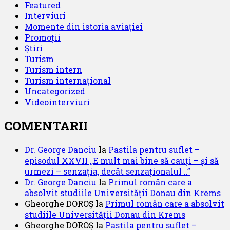
Featured
Interviuri
Momente din istoria aviației
Promoții
Știri
Turism
Turism intern
Turism internațional
Uncategorized
Videointerviuri
COMENTARII
Dr. George Danciu
la
Pastila pentru suflet –
episodul XXVII ,,E mult mai bine să cauți – și să
urmezi – senzația, decât senzaționalul ..”
Dr. George Danciu
la
Primul român care a
absolvit studiile Universității Donau din Krems
Gheorghe DOROȘ
la
Primul român care a absolvit
studiile Universității Donau din Krems
Gheorghe DOROȘ
la
Pastila pentru suflet –