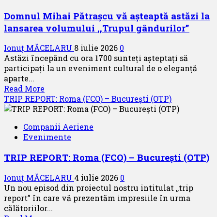
Domnul Mihai Pătrașcu vă așteaptă astăzi la
lansarea volumului ,,Trupul gândurilor”
Ionuț MĂCELARU
8 iulie 2026
0
Astăzi începând cu ora 1700 sunteți așteptați să
participați la un eveniment cultural de o eleganță
aparte...
Read
Read More
more
TRIP REPORT: Roma (FCO) – București (OTP)
about
Domnul
Companii Aeriene
Mihai
Evenimente
Pătrașcu
vă
TRIP REPORT: Roma (FCO) – București (OTP)
așteaptă
astăzi
Ionuț MĂCELARU
4 iulie 2026
0
la
Un nou episod din proiectul nostru intitulat ,,trip
lansarea
report” în care vă prezentăm impresiile în urma
volumului
călătoriilor...
,,Trupul