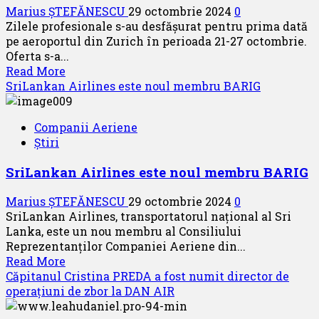
Marius ȘTEFĂNESCU
29 octombrie 2024
0
dată
Zilele profesionale s-au desfășurat pentru prima dată
cu
pe aeroportul din Zurich în perioada 21-27 octombrie.
intrarea
Oferta s-a...
în
Read
Read More
vigoare
more
SriLankan Airlines este noul membru BARIG
a
about
sezonului
Zilele
de
Companii Aeriene
profesionale
iarnă
Știri
pe
2024-
aeroportul
2025
SriLankan Airlines este noul membru BARIG
din
Zurich
Marius ȘTEFĂNESCU
29 octombrie 2024
0
SriLankan Airlines, transportatorul național al Sri
Lanka, este un nou membru al Consiliului
Reprezentanților Companiei Aeriene din...
Read
Read More
more
Căpitanul Cristina PREDA a fost numit director de
about
operațiuni de zbor la DAN AIR
SriLankan