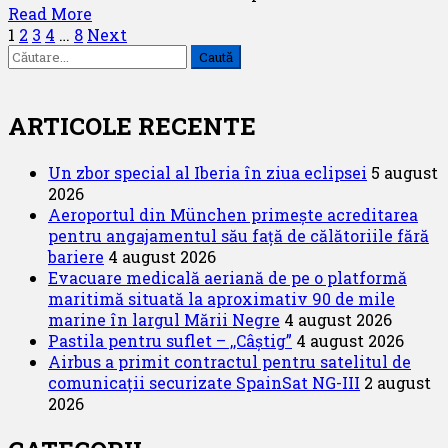
Read
Read More
de
Paginație
more
1
2
3
4
…
8
Next
zbor
Caută
about
la
articole
după:
29
DAN
de
AIR
ani
ARTICOLE RECENTE
de
existență
Un zbor special al Iberia în ziua eclipsei
5 august
a
2026
companiei
Aeroportul din München primește acreditarea
aeriene
pentru angajamentul său față de călătoriile fără
airBaltic
bariere
4 august 2026
Evacuare medicală aeriană de pe o platformă
maritimă situată la aproximativ 90 de mile
marine în largul Mării Negre
4 august 2026
Pastila pentru suflet – ,,Câștig”
4 august 2026
Airbus a primit contractul pentru satelitul de
comunicații securizate SpainSat NG-III
2 august
2026