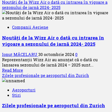
more
Noutăți de la Wizz Air o dată cu intrarea în vigoare a
2024
about
sezonului de iarnă 2024- 2025
Noutăți
de
la
Companii Aeriene
airBaltic
la
Noutăți de la Wizz Air o dată cu intrarea în
sfârșit
vigoare a sezonului de iarnă 2024- 2025
de
octombrie
Ionuț MĂCELARU
30 octombrie 2024
0
2024
Reprezentanții Wizz Air au anunțat că o dată cu
lansarea sezonului de iarnă 2024 – 2025 sunt...
Read
Read More
more
Zilele profesionale pe aeroportul din Zurich
about
Noutăți
Aeroporturi
de
Știri
la
Wizz
Zilele profesionale pe aeroportul din Zurich
Air
o