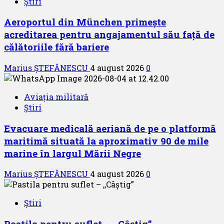
Știri
Aeroportul din München primește
acreditarea pentru angajamentul său față de
călătoriile fără bariere
Marius ȘTEFĂNESCU
4 august 2026
0
Aviația militară
Știri
Evacuare medicală aeriană de pe o platformă
maritimă situată la aproximativ 90 de mile
marine în largul Mării Negre
Marius ȘTEFĂNESCU
4 august 2026
0
Știri
Pastila pentru suflet – ,,Câștig”