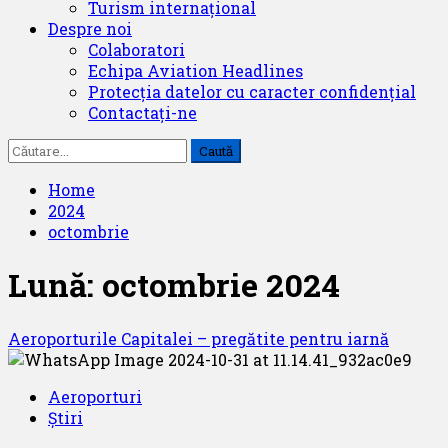
Turism internațional
Despre noi
Colaboratori
Echipa Aviation Headlines
Protecția datelor cu caracter confidențial
Contactați-ne
Caută
după:
Home
2024
octombrie
Lună:
octombrie 2024
Aeroporturile Capitalei – pregătite pentru iarnă
Aeroporturi
Știri