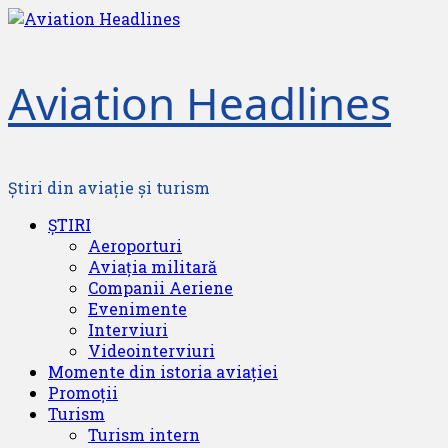
Skip
to
content
Aviation Headlines
Știri din aviație și turism
Primary
ȘTIRI
Menu
Aeroporturi
Aviația militară
Companii Aeriene
Evenimente
Interviuri
Videointerviuri
Momente din istoria aviației
Promoții
Turism
Turism intern