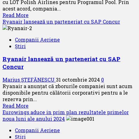
cu LOT Polish Airlines pentru Programul Pool. Prin
acest acord, compania...
Read
Read More
more
Ryanair lansează un parteneriat cu SAP Concur
about
Embraer
Companii Aeriene
și
Știri
LOT
Polish
Ryanair lansează un parteneriat cu SAP
Airlines
Concur
semnează
un
Marius ȘTEFĂNESCU
31 octombrie 2024
0
acord
Ryanair a anunțat că zborurile companiei sunt acum
privind
disponibile pentru călătorii corporativi pentru a le
programul
rezerva prin...
Pool
Read
Read More
more
Eurowings aduce in prim plan rezultatele primelor
about
noua luni ale anului 2024
Ryanair
Companii Aeriene
lansează
Știri
un