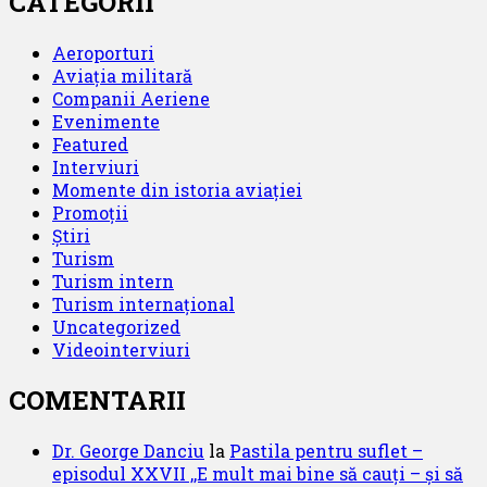
CATEGORII
Aeroporturi
Aviația militară
Companii Aeriene
Evenimente
Featured
Interviuri
Momente din istoria aviației
Promoții
Știri
Turism
Turism intern
Turism internațional
Uncategorized
Videointerviuri
COMENTARII
Dr. George Danciu
la
Pastila pentru suflet –
episodul XXVII ,,E mult mai bine să cauți – și să