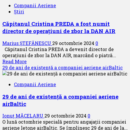
Airlines
Companii Aeriene
este
Știri
noul
membru
Căpitanul Cristina PREDA a fost numit
BARIG
director de operațiuni de zbor la DAN AIR
Marius ȘTEFĂNESCU
29 octombrie 2024
0
Căpitanul Cristina PREDA a devenit director de
operațiuni de zbor la DAN AIR, marcând o piatră...
Read
Read More
more
29 de ani de existență a companiei aeriene airBaltic
about
Căpitanul
Companii Aeriene
Cristina
PREDA
29 de ani de existență a companiei aeriene
a
airBaltic
fost
numit
Ionuț MĂCELARU
29 octombrie 2024
0
director
O lună octombrie specială pentru angajații companiei
de
aeriene letone airBaltic. Se împlinesc 29 de ani de la...
operațiuni