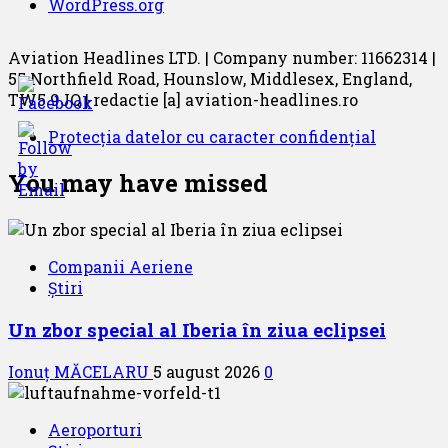
WordPress.org
Aviation Headlines LTD. | Company number: 11662314 |
55 Northfield Road, Hounslow, Middlesex, England,
TW5 9JQ | redactie [a] aviation-headlines.ro
Protecția datelor cu caracter confidențial
You may have missed
Companii Aeriene
Știri
Un zbor special al Iberia în ziua eclipsei
Ionuț MĂCELARU
5 august 2026
0
Aeroporturi