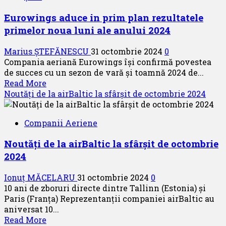
parteneriat
Eurowings aduce in prim plan rezultatele
cu
primelor noua luni ale anului 2024
SAP
Concur
Marius ȘTEFĂNESCU
31 octombrie 2024
0
Compania aeriană Eurowings își confirmă povestea
de succes cu un sezon de vară și toamnă 2024 de...
Read
Read More
more
Noutăți de la airBaltic la sfârșit de octombrie 2024
about
Eurowings
Companii Aeriene
aduce
in
Noutăți de la airBaltic la sfârșit de octombrie
prim
2024
plan
rezultatele
Ionuț MĂCELARU
31 octombrie 2024
0
primelor
10 ani de zboruri directe dintre Tallinn (Estonia) și
noua
Paris (Franța) Reprezentanții companiei airBaltic au
luni
aniversat 10...
ale
Read
Read More
anului