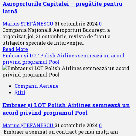
Aeroporturile Capitalei – pregătite pentru
iarnă
Marius ȘTEFĂNESCU
31 octombrie 2024
0
Compania Naţională Aeroporturi Bucureşti a
organizat, joi, 31 octombrie, revista de front a
utilajelor speciale de intervenţie...
Read
Read More
more
Embraer și LOT Polish Airlines semnează un acord
about
privind programul Pool
Aeroporturile
Capitalei
–
Companii Aeriene
pregătite
Știri
pentru
iarnă
Embraer și LOT Polish Airlines semnează un
acord privind programul Pool
Marius ȘTEFĂNESCU
31 octombrie 2024
0
Embraer a semnat un contract pe mai mulți ani