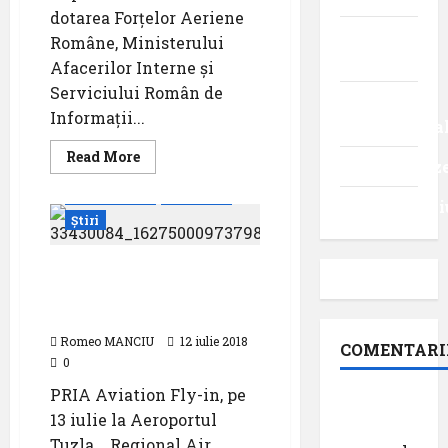
dotarea Forțelor Aeriene
Turism
Române, Ministerului
intern
Afacerilor Interne și
Serviciului Român de
Turism
Informații...
internaționa
Read
Read More
Uncategoriz
more
about
Evenimente
Featured
Antrenamente
Videointervi
pentru
Știri
aniversarea
Zilei
Aviației
și
PRIA Aviation Fly-in, pe
a
13 iulie la Aeroportul
Forțelor
Aeriene
Tuzla
Romeo MANCIU
12 iulie 2018
COMENTARI
0
PRIA Aviation Fly-in, pe
Dr.
13 iulie la Aeroportul
George
Tuzla Regional Air