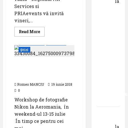
Danciu
la
Services si
Pastila
PRIAevents vă invită
pentru
vineri,...
suflet –
episodul
Read
Read More
more
XXVII ,,E
about
Evenimente
Featured
PRIA
mult mai
Aviation
Știri
bine să
Fly-
in,
cauți – și
pe
13
Workshop de fotografie
să
iulie
Nikon la Aeromania: 13-
la
urmezi –
Aeroportul
15 iulie
Tuzla
senzația,
Romeo MANCIU
19 iunie 2018
decât
0
senzaționalu
Workshop de fotografie
..”
Nikon la Aeromania, în
Dr.
weekend-ul 13-15 iulie
George
În timp ce pentru cei
Danciu
la