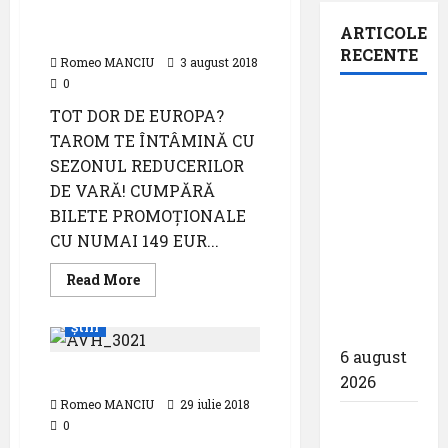
Week-end plin cu
ARTICOLE
reduceri la Tarom
RECENTE
Romeo MANCIU
3 august 2018
0
Aeroportul
TOT DOR DE EUROPA?
din
TAROM TE ÎNTÂMINĂ CU
Bruxelles
SEZONUL REDUCERILOR
a
DE VARĂ! CUMPĂRĂ
organizat
BILETE PROMOŢIONALE
cea de-a
CU NUMAI 149 EUR...
9 -a
Read
Read More
ediție a
more
Evenimente
Featured
Zilei
about
Week-
Știri
spotterilor
end
plin
6 august
cu
Bias 2018
reduceri
2026
la
Tarom
Romeo MANCIU
29 iulie 2018
Eurowings
0
– peste