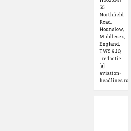
55
Northfield
Road,
Hounslow,
Middlesex,
England,
TW5 9JQ
| redactie
[a]
aviation-
headlines.ro
Protecția
datelor
cu
caracter