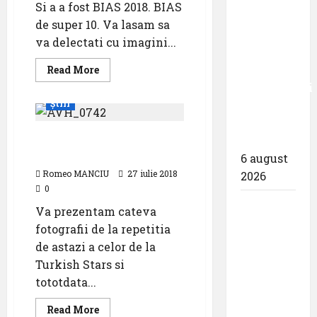
Si a a fost BIAS 2018. BIAS
zece
de super 10. Va lasam sa
milioane
va delectati cu imagini...
de
Read
pasageri
Read More
more
Evenimente
Featured
transportati
about
Bias
Știri
în prima
2018
jumătate
Training Day Turkish
a anului
Stars at Bias 2018
6 august
Romeo MANCIU
27 iulie 2018
2026
0
Compania
Va prezentam cateva
Națională
fotografii de la repetitia
Aeroporturi
de astazi a celor de la
București
Turkish Stars si
a semnat
tototdata...
contractul
Read
Read More
pentru