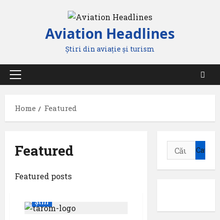
Skip
to
Aviation Headlines
content
Știri din aviație și turism
Primary
Menu
Home
Featured
Featured
Caută
după:
Featured posts
Featured
Promoții
Știri