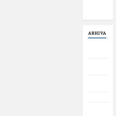
pilot:
,,Darul”
ARHIVA
august
2026
iulie
2026
iunie
2026
mai 2026
aprilie
2026