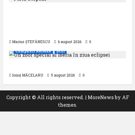
Compania Națională Aeroporturi
București a semnat contractul pentru
proiectarea și execuția parcului
fotovoltaic
Marius ȘTEFĂNESCU
6 august 2026
0
Companii Aeriene
Știri
Un zbor special al Iberia în ziua eclipsei
Ionuț MĂCELARU
5 august 2026
0
Copyright © All rights reserved.
|
MoreNews
by AF
themes.