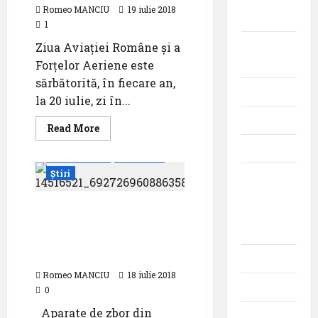
Romeo MANCIU
19 iulie 2018
militară
1
Companii
Ziua Aviaţiei Române şi a
Aeriene
Forţelor Aeriene este
sărbătorită, în fiecare an,
Evenimente
la 20 iulie, zi în...
Featured
Read
Read More
more
about
Interviuri
Evenimente
Featured
20
iulie
Știri
Momente
–
Ziua
din
Aviaţiei
Române
Antrenamente pentru
istoria
şi
aniversarea Zilei
a
aviației
Forţelor
Aviației și a Forțelor
Aeriene
Aeriene
Promoții
Romeo MANCIU
18 iulie 2018
Știri
0
Aparate de zbor din
Turism