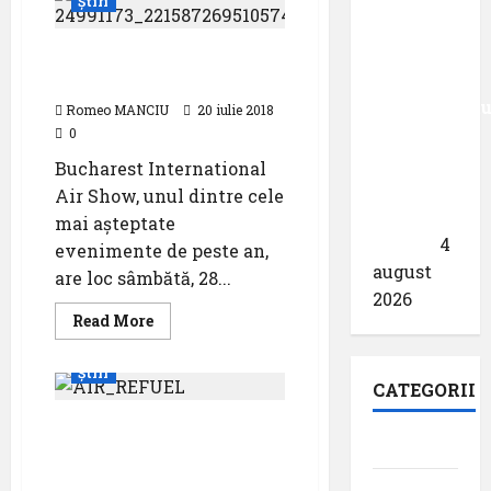
Știri
AIR
SHOW
primește
&
acreditarea
GENERAL
Sfaturi pentru cei care
AVIATION
pentru
participă la BIAS 2018
EXHIBITION
2018
angajamentu
Romeo MANCIU
20 iulie 2018
său față
0
de
Bucharest International
călătoriile
Air Show, unul dintre cele
fără
mai așteptate
bariere
4
evenimente de peste an,
august
are loc sâmbătă, 28...
2026
Read
Read More
more
Evenimente
Featured
about
Sfaturi
Știri
pentru
CATEGORII
cei
care
20 iulie – Ziua Aviaţiei
participă
la
Aeroporturi
Române şi a Forţelor
BIAS
2018
Aeriene
Aviația