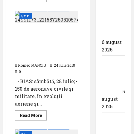
more
proiectarea
about
Evenimente
Featured
Training
și
Day
Știri
Turkish
execuția
Stars
at
parcului
Bias
BUCHAREST
2018
fotovoltaic
INTERNATIONAL AIR
6 august
SHOW & GENERAL
2026
AVIATION EXHIBITION
2018
Un zbor
Romeo MANCIU
24 iulie 2018
special
0
al Iberia
• BIAS: sâmbătă, 28 iulie; •
în ziua
150 de aeronave civile și
eclipsei
5
militare, în evoluții
august
aeriene și...
2026
Read
Read More
Aeroportul
more
about
din
Evenimente
Featured
BUCHAREST
INTERNATIONAL
München