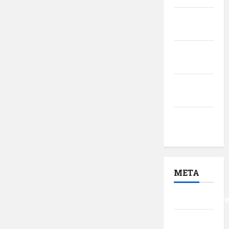
februarie
2017
ianuarie
2017
decembrie
2016
noiembrie
2016
META
Autentificar
Flux