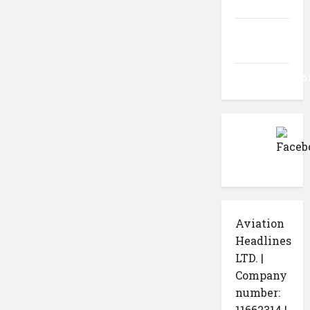
intrări
Flux
comentarii
WordPress.o
Aviation
Headlines
LTD. |
Company
number:
11662314 |