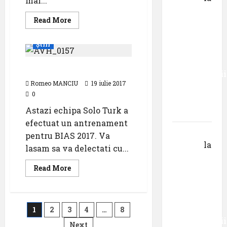
mai...
Primul
Read
Read More
român
more
Evenimente
Featured
about
care a
Workshop
Știri
de
absolvit
fotografie
studiile
Nikon
Antrenament Solo Turk
la
Universității
Aeromania:
13-
Romeo MANCIU
19 iulie 2017
Donau
15
0
iulie
din
Astazi echipa Solo Turk a
Krems
efectuat un antrenament
Gheorghe
pentru BIAS 2017. Va
DOROȘ
la
lasam sa va delectati cu...
Primul
Read
Read More
român
more
about
care a
Antrenament
absolvit
Solo
Turk
Paginație
studiile
1
2
3
4
…
8
Universității
Next