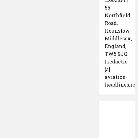
55
Northfield
Road,
Hounslow,
Middlesex,
England,
TW5 9JQ
| redactie
[a]
aviation-
headlines.ro
Protecția
datelor
cu
caracter