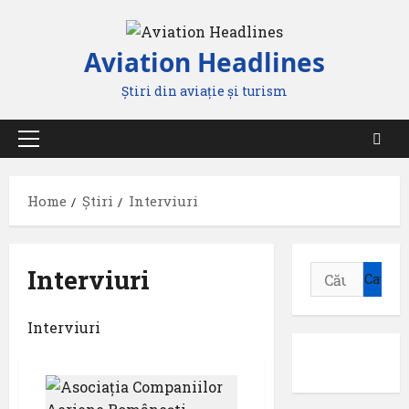
Skip
to
Aviation Headlines
content
Știri din aviație și turism
Primary
Menu
Home
Știri
Interviuri
Interviuri
Caută
după:
Interviuri