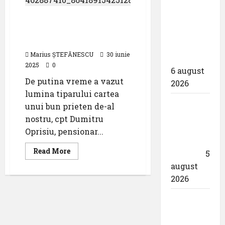
azi
proiectarea
maiorul
NIKOS
Amintiri pentru
și
KORONIADIS
posteritate – Biblia
–
execuția
DAEDALUS
aviatorului
parcului
DEMO
TEAM
Marius ȘTEFĂNESCU
30 iunie
fotovoltaic
GRECIA
2025
0
6 august
De putina vreme a vazut
2026
lumina tiparului cartea
Un zbor
unui bun prieten de-al
special
nostru, cpt Dumitru
al Iberia
Oprisiu, pensionar...
în ziua
Read
Read More
eclipsei
5
more
about
august
Amintiri
2026
pentru
posteritate
–
Aeroportul
Biblia
aviatorului
din
München