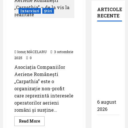
ARTICOLE
Interviuri
Știri
RECENTE
Asociația Companiilor
Aeroportul
Aeriene Românești
din
„Carpathia” – de la vis la
realitate
Bruxelles
a
Ionuț MĂCELARU
3 octombrie
2025
0
organizat
cea de-a
Asociația Companiilor
9 -a
Aeriene Românești
ediție a
„Carpathia” este o
Zilei
organizație non-profit
spotterilor
care reprezintă interesele
6 august
operatorilor aerieni
2026
români și susține...
Eurowings
Read
Read More
more
– peste