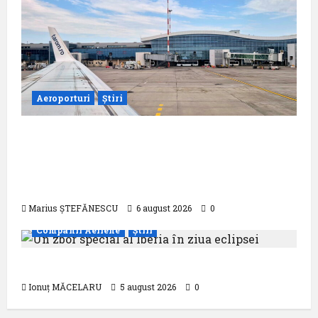
Aeroporturi
Știri
Compania Națională Aeroporturi
București a semnat contractul pentru
proiectarea și execuția parcului
fotovoltaic
Marius ȘTEFĂNESCU
6 august 2026
0
Companii Aeriene
Știri
Un zbor special al Iberia în ziua eclipsei
Ionuț MĂCELARU
5 august 2026
0