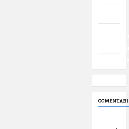
Turism
intern
Turism
internaționa
Uncategoriz
Videointervi
COMENTARI
Dr.
George