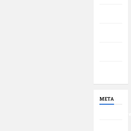
februarie
2017
ianuarie
2017
decembrie
2016
noiembrie
2016
META
Autentificar
Flux