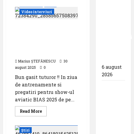
about
Interviuri
Știri
Asociația
zece
Companiilor
Videointerviuri
Aeriene
milioane
Românești
„Carpathia”
de
–
Dialogurile AVH-RO, azi
pasageri
de
maiorul NIKOS
la
transportati
vis
KORONIADIS –
la
în prima
DAEDALUS DEMO TEAM
realitate
jumătate
GRECIA
a anului
Marius ȘTEFĂNESCU
30
6 august
august 2025
0
2026
Bun gasit tuturor !! In ziua
de antrenamente si
Compania
pregatiri pentru show-ul
Națională
aviatic BIAS 2025 de pe...
Aeroporturi
București
Read
Read More
more
Interviuri
a semnat
about
Momente din istoria aviației
Dialogurile
contractul
AVH-
Știri
pentru
RO,