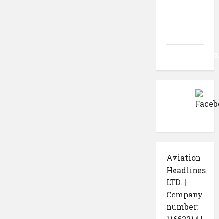
intrări
Flux
comentarii
WordPress.o
Aviation
Headlines
LTD. |
Company
number:
11662314 |