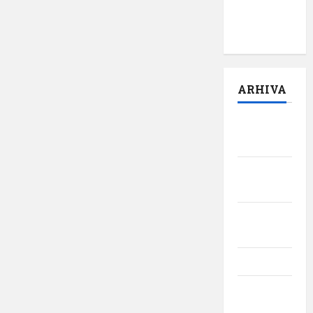
pilot:
,,Darul”
ARHIVA
august
2026
iulie
2026
iunie
2026
mai 2026
aprilie
2026