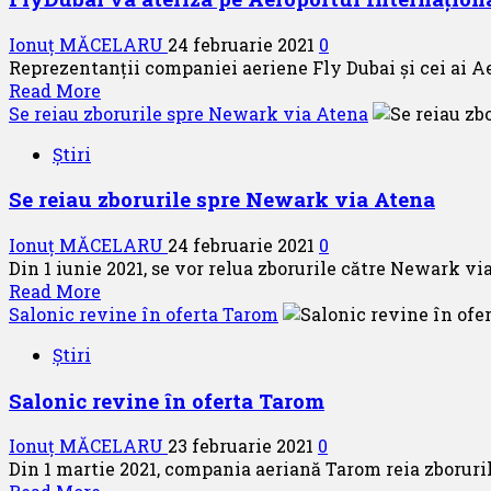
zborurile
Europa
spre
Ionuț MĂCELARU
24 februarie 2021
0
Constanța
Reprezentanții companiei aeriene Fly Dubai și cei ai Ae
Read
Read More
more
Se reiau zborurile spre Newark via Atena
about
Știri
FlyDubai
va
Se reiau zborurile spre Newark via Atena
ateriza
pe
Ionuț MĂCELARU
24 februarie 2021
0
Aeroportul
Din 1 iunie 2021, se vor relua zborurile către Newark vi
Internațional
Read
Read More
Avram
more
Salonic revine în oferta Tarom
Iancu
about
din
Știri
Se
Cluj
reiau
Salonic revine în oferta Tarom
zborurile
spre
Ionuț MĂCELARU
23 februarie 2021
0
Newark
Din 1 martie 2021, compania aeriană Tarom reia zboruril
via
Read