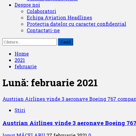
Despre noi
Colaboratori
Echipa Aviation Headlines
Protecția datelor cu caracter confidențial
Contactați-ne
Caută
după:
Home
2021
februarie
Lună:
februarie 2021
Austrian Airlines vinde 3 aeronave Boeing 767 compa
Știri
Austrian Airlines vinde 3 aeronave Boeing 7
Ionuț MĂCELARU
27 februarie 2021
0