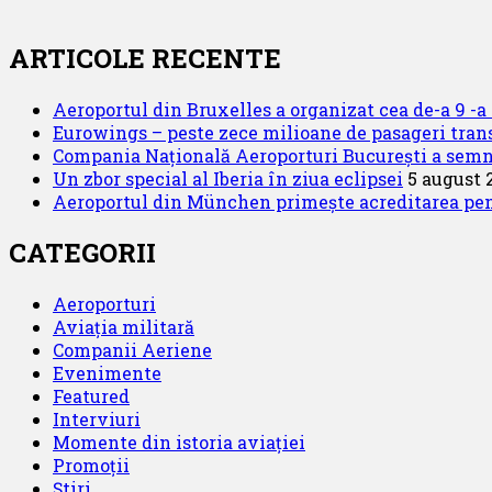
după:
De
mărțișor
Tarom
ARTICOLE RECENTE
reia
zborurile
Aeroportul din Bruxelles a organizat cea de-a 9 -a e
către
Eurowings – peste zece milioane de pasageri trans
Budapesta
Compania Națională Aeroporturi București a semnat
Un zbor special al Iberia în ziua eclipsei
5 august 
Aeroportul din München primește acreditarea pentr
CATEGORII
Aeroporturi
Aviația militară
Companii Aeriene
Evenimente
Featured
Interviuri
Momente din istoria aviației
Promoții
Știri