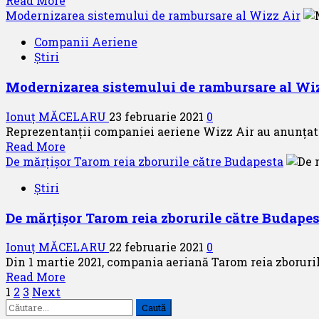
Read More
Atena
more
Modernizarea sistemului de rambursare al Wizz Air
about
Companii Aeriene
Salonic
Știri
revine
în
Modernizarea sistemului de rambursare al Wiz
oferta
Tarom
Ionuț MĂCELARU
23 februarie 2021
0
Reprezentanții companiei aeriene Wizz Air au anunțat 
Read
Read More
more
De mărțișor Tarom reia zborurile către Budapesta
about
Știri
Modernizarea
sistemului
De mărțișor Tarom reia zborurile către Budape
de
rambursare
Ionuț MĂCELARU
22 februarie 2021
0
al
Din 1 martie 2021, compania aeriană Tarom reia zboruril
Wizz
Read
Read More
Air
Paginație
more
1
2
3
Next
Caută
about
articole