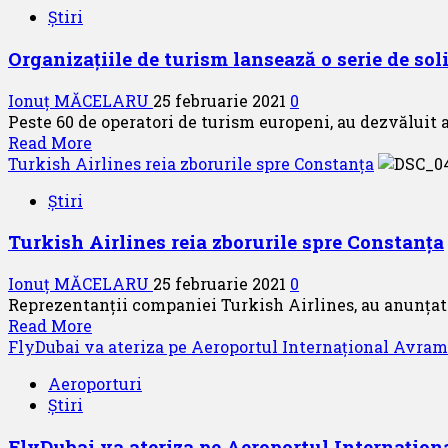
Știri
De
mărțișor
Organizațiile de turism lansează o serie de sol
Turkish
Airlines
Ionuț MĂCELARU
25 februarie 2021
0
vine
Peste 60 de operatori de turism europeni, au dezvăluit 
cu
Read
Read More
o
more
Turkish Airlines reia zborurile spre Constanța
ofertă
about
specială
Știri
Organizațiile
de
Turkish Airlines reia zborurile spre Constanța
turism
lansează
Ionuț MĂCELARU
25 februarie 2021
0
o
Reprezentanții companiei Turkish Airlines, au anunțat 
serie
Read
Read More
de
more
FlyDubai va ateriza pe Aeroportul Internațional Avram 
solicitări
about
pentru
Aeroporturi
Turkish
relansarea
Știri
Airlines
zborurilor
reia
în
FlyDubai va ateriza pe Aeroportul Internațion