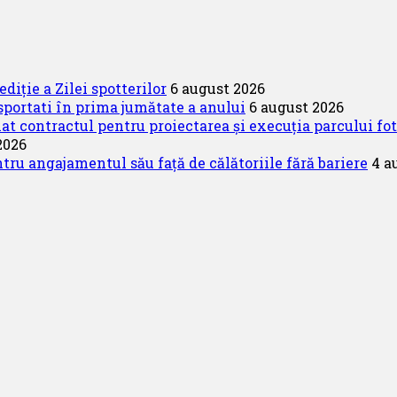
diție a Zilei spotterilor
6 august 2026
portati în prima jumătate a anului
6 august 2026
 contractul pentru proiectarea și execuția parcului fo
2026
u angajamentul său față de călătoriile fără bariere
4 a