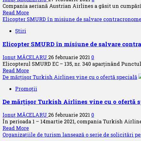
Compania aeriană Austrian Airlines a găsit un cumpărăt
Read
Read More
more
Elicopter SMURD în misiune de salvare contracronom
about
Știri
Austrian
Airlines
Elicopter SMURD în misiune de salvare contr
vinde
3
Ionuț MĂCELARU
26 februarie 2021
0
aeronave
Elicopterul SMURD EC – 135, nr. 340 aparținând Punctulu
Boeing
Read
Read More
767
more
De mărțișor Turkish Airlines vine cu o ofertă specială
companiei
about
americane
Promoții
Elicopter
MDI
SMURD
De mărțișor Turkish Airlines vine cu o ofertă 
în
misiune
Ionuț MĂCELARU
26 februarie 2021
0
de
În perioada 1 – 14martie 2021, compania Turkish Airlines
salvare
Read
Read More
contracronometru
more
Organizațiile de turism lansează o serie de solicitări p
about