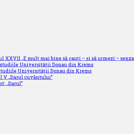
ul XXVII ,,E mult mai bine să cauți – și să urmezi – senzaț
 studiile Universității Donau din Krems
studiile Universității Donau din Krems
l V ,,Darul cuvântului”
t: ,,Darul”