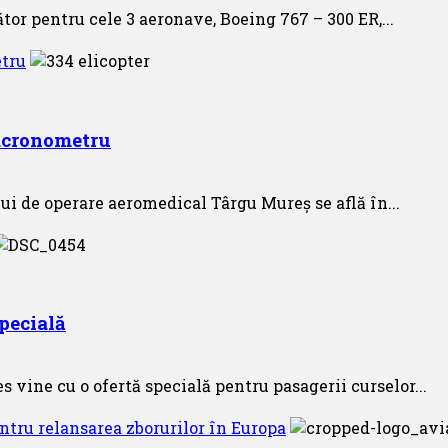
or pentru cele 3 aeronave, Boeing 767 – 300 ER,...
etru
acronometru
i de operare aeromedical Târgu Mureș se află în...
specială
 vine cu o ofertă specială pentru pasagerii curselor...
entru relansarea zborurilor în Europa