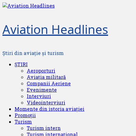
Skip
to
content
Aviation Headlines
Știri din aviație și turism
Primary
ȘTIRI
Menu
Aeroporturi
Aviația militară
Companii Aeriene
Evenimente
Interviuri
Videointerviuri
Momente din istoria aviației
Promoții
Turism
Turism intern
Turism internațional