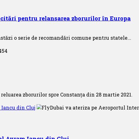
icitări pentru relansarea zborurilor în Europa
astăzi o serie de recomandări comune pentru statele...
reluarea zborurilor spre Constanța din 28 martie 2021.
Iancu din Cluj
al Avram Iancu din Cluj