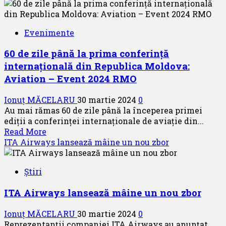
SKY
express:
O
Evenimente
promoție
pentru
60 de zile până la prima conferință
tinerii
internațională din Republica Moldova:
pasageri
Aviation – Event 2024 RMO
Ionuț MĂCELARU
30 martie 2024
0
Au mai rămas 60 de zile până la începerea primei
ediții a conferinței internaționale de aviație din...
Read
Read More
more
ITA Airways lansează mâine un nou zbor
about
60
Știri
de
zile
ITA Airways lansează mâine un nou zbor
până
la
Ionuț MĂCELARU
30 martie 2024
0
prima
Reprezentanții companiei ITA Airways au anunțat