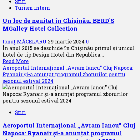
Știri
România
Turism intern
prezintă
,,Regulile
Un loc de neuitat în Chișinău: BERD`S
pentru
MGalley Hotel Collection
deplasările
în
Ionuț MĂCELARU
29 martie 2024
0
Spațiul
În anul 2015 se deschide în Chișinău primul și unicul
Schengen
hotel de tip Design Hotel din Republica...
a
Read
Read More
minorilor
more
Aeroportul Internațional ,,Avram Iancu” Cluj Napoca:
după
about
Ryanair și-a anunțat programul zborurilor pentru
31
Un
sezonul estival 2024
martie
loc
2024”
de
neuitat
în
Știri
Chișinău:
BERD`S
Aeroportul Internațional ,,Avram Iancu” Cluj
MGalley
Napoca: Ryanair și-a anunțat programul
Hotel
Collection