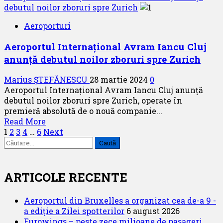
about
debutul noilor zboruri spre Zurich
sezonul
Noutăți
estival
Aeroporturi
la
2024
sfârșit
Aeroportul Internațional Avram Iancu Cluj
de
anunță debutul noilor zboruri spre Zurich
martie
2024
Marius ȘTEFĂNESCU
28 martie 2024
0
de
Aeroportul Internațional Avram Iancu Cluj anunță
la
debutul noilor zboruri spre Zurich, operate în
China
premieră absolută de o nouă companie...
Airlines
Read
Read More
Paginație
more
1
2
3
4
…
6
Next
Caută
about
articole
după:
Aeroportul
Internațional Avram
Iancu Cluj
ARTICOLE RECENTE
anunță
debutul
Aeroportul din Bruxelles a organizat cea de-a 9 -
noilor
a ediție a Zilei spotterilor
6 august 2026
zboruri
Eurowings – peste zece milioane de pasageri