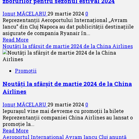
zborurilor pentru sezonul estival 2024
Ionuț MĂCELARU
29 martie 2024
0
Reprezentanții Aeroportului Internațional ,,Avram
Iancu” din Cluj Napoca au dat publicității destinațiile
asigurate de compania Ryanair în...
Read
Read More
more
Noutăți la sfârșit de martie 2024 de la China Airlines
about
Aeroportul
Internațional
Promoții
,,Avram
Iancu”
Noutăți la sfârșit de martie 2024 de la China
Cluj
Airlines
Napoca:
Ryanair
Ionuț MĂCELARU
29 martie 2024
0
și-
Iepurașul vine mai devreme cu promoții la bilete
a
Reprezentanții companiei China Airlines au lansat o
anunțat
promoție la...
programul
Read
Read More
zborurilor
more
Aeroportul Internațional Avram Iancu Cluj anunță
pentru