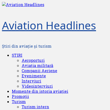
Skip
to
content
Aviation Headlines
Știri din aviație și turism
Primary
ȘTIRI
Menu
Aeroporturi
Aviația militară
Companii Aeriene
Evenimente
Interviuri
Videointerviuri
Momente din istoria aviației
Promoții
Turism
Turism intern