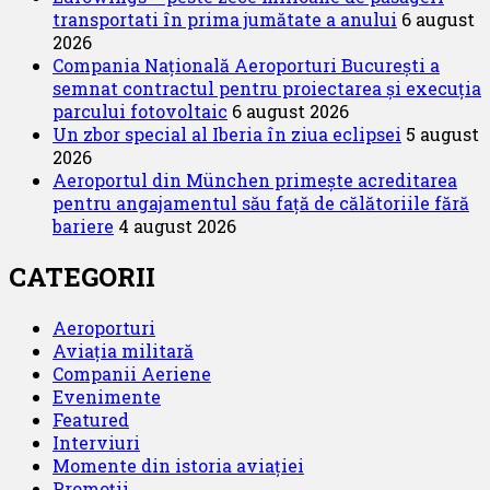
spre
transportati în prima jumătate a anului
6 august
Zurich
2026
Compania Națională Aeroporturi București a
semnat contractul pentru proiectarea și execuția
parcului fotovoltaic
6 august 2026
Un zbor special al Iberia în ziua eclipsei
5 august
2026
Aeroportul din München primește acreditarea
pentru angajamentul său față de călătoriile fără
bariere
4 august 2026
CATEGORII
Aeroporturi
Aviația militară
Companii Aeriene
Evenimente
Featured
Interviuri
Momente din istoria aviației
Promoții