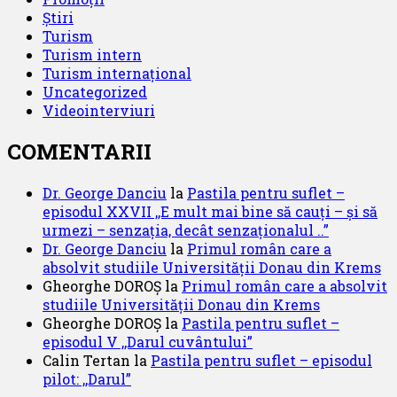
Știri
Turism
Turism intern
Turism internațional
Uncategorized
Videointerviuri
COMENTARII
Dr. George Danciu
la
Pastila pentru suflet –
episodul XXVII ,,E mult mai bine să cauți – și să
urmezi – senzația, decât senzaționalul ..”
Dr. George Danciu
la
Primul român care a
absolvit studiile Universității Donau din Krems
Gheorghe DOROȘ
la
Primul român care a absolvit
studiile Universității Donau din Krems
Gheorghe DOROȘ
la
Pastila pentru suflet –
episodul V ,,Darul cuvântului”
Calin Tertan
la
Pastila pentru suflet – episodul
pilot: ,,Darul”