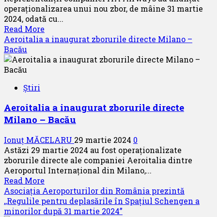
conferință
operaționalizarea unui nou zbor, de mâine 31 martie
internațională
2024, odată cu...
din
Read
Read More
Republica
more
Aeroitalia a inaugurat zborurile directe Milano –
Moldova:
about
Bacău
Aviation
ITA
–
Airways
Event
lansează
2024
Știri
mâine
RMO
un
Aeroitalia a inaugurat zborurile directe
nou
Milano – Bacău
zbor
Ionuț MĂCELARU
29 martie 2024
0
Astăzi 29 martie 2024 au fost operaționalizate
zborurile directe ale companiei Aeroitalia dintre
Aeroportul Internațional din Milano,...
Read
Read More
more
Asociația Aeroporturilor din România prezintă
about
,,Regulile pentru deplasările în Spațiul Schengen a
Aeroitalia
minorilor după 31 martie 2024”