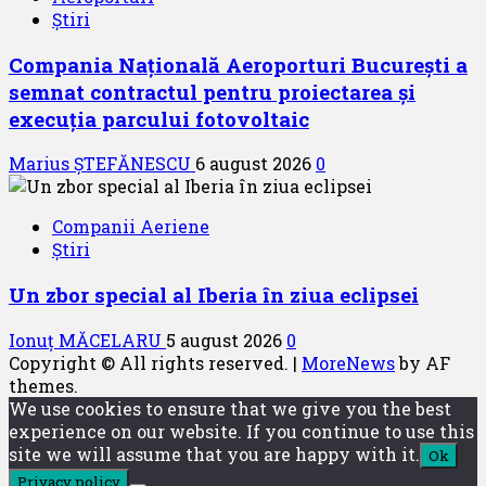
Știri
Compania Națională Aeroporturi București a
semnat contractul pentru proiectarea și
execuția parcului fotovoltaic
Marius ȘTEFĂNESCU
6 august 2026
0
Companii Aeriene
Știri
Un zbor special al Iberia în ziua eclipsei
Ionuț MĂCELARU
5 august 2026
0
Copyright © All rights reserved.
|
MoreNews
by AF
themes.
We use cookies to ensure that we give you the best
experience on our website. If you continue to use this
site we will assume that you are happy with it.
Ok
Privacy policy