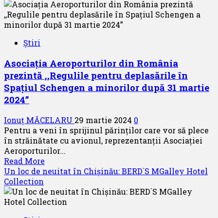
a
inaugurat
zborurile
directe
Știri
Milano
–
Asociația Aeroporturilor din România
Bacău
prezintă ,,Regulile pentru deplasările în
Spațiul Schengen a minorilor după 31 martie
2024”
Ionuț MĂCELARU
29 martie 2024
0
Pentru a veni în sprijinul părinților care vor să plece
în străinătate cu avionul, reprezentanții Asociației
Aeroporturilor...
Read
Read More
more
Un loc de neuitat în Chișinău: BERD`S MGalley Hotel
about
Collection
Asociația
Aeroporturilor
din