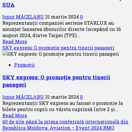
SUA
Ionuț MĂCELARU
31 martie 2024
0
Reprezentanții companiei aeriene STARLUX au
anunțat lansarea zborurilor directe începând cu 16
august 2024, dintre Taipei (TPE)...
Read
Read More
more
SKY express: O promoție pentru tinerii pasageri
about
STARLUX
Promoții
Airlines
lansează
SKY express: O promoție pentru tinerii
un
pasageri
nou
zbor
Ionuț MĂCELARU
31 martie 2024
0
spre
Reprezentanții SKY express au lansat o promoție la
SUA
bilete pentru copiii cu vârsta cuprinsă între 2 și...
Read
Read More
more
60 de zile până la prima conferință internațională din
about
Republica Moldova: Aviation – Event 2024 RMO