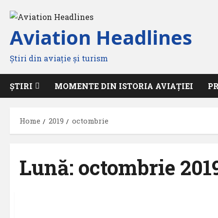
Skip
to
Aviation Headlines
content
Știri din aviație și turism
ȘTIRI
MOMENTE DIN ISTORIA AVIAȚIEI
P
Home
2019
octombrie
Lună:
octombrie 201