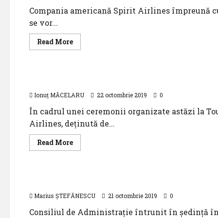
cu
Azul
Compania americană Spirit Airlines împreună cu
Airlines
se vor...
Read
Read More
more
about
Știri
Spirit
Airlines
semnează
Primul ATR 42-600 livrat companiei aeriene Dr
un
contract
Ionuț MĂCELARU
pentru
22 octombrie 2019
0
100
aeronave
În cadrul unei ceremonii organizate astăzi la T
Airlines, deținută de...
Read
Read More
more
about
Uncategorized
Primul
ATR
42-
Comunicat de presă
600
livrat
Marius ȘTEFĂNESCU
companiei
21 octombrie 2019
0
aeriene
Drukair
Consiliul de Administraţie întrunit în şedinţă în 