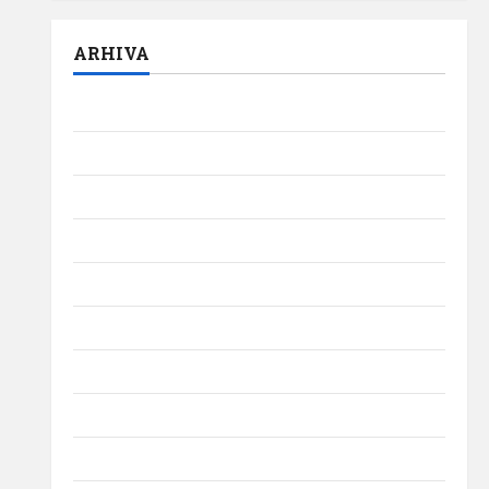
ARHIVA
august 2026
iulie 2026
iunie 2026
mai 2026
aprilie 2026
martie 2026
februarie 2026
ianuarie 2026
decembrie 2025