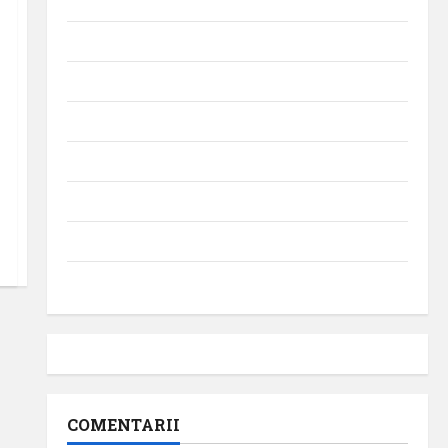
Momente din istoria aviației
Promoții
Știri
Turism
Turism intern
Turism internațional
Uncategorized
Videointerviuri
COMENTARII