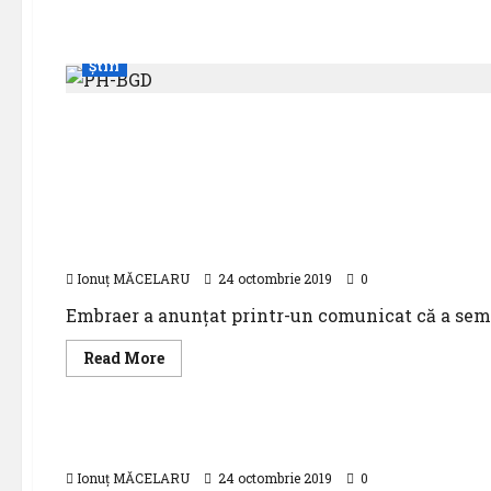
Știri
Știri
Embraer încheie un contract de mentenanță cu 
Ionuț MĂCELARU
24 octombrie 2019
0
Embraer a anunțat printr-un comunicat că a semna
Read
Read More
more
about
Știri
Embraer
încheie
un
Spirit Airlines semnează un contract pentru 1
contract
de
Ionuț MĂCELARU
mentenanță
24 octombrie 2019
0