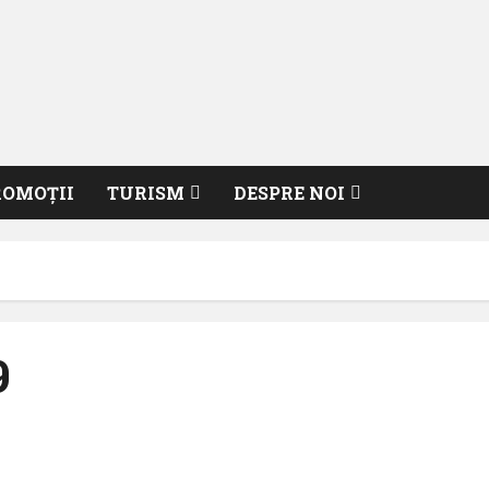
ROMOȚII
TURISM
DESPRE NOI
9
KLM introduce 3 noi destinații