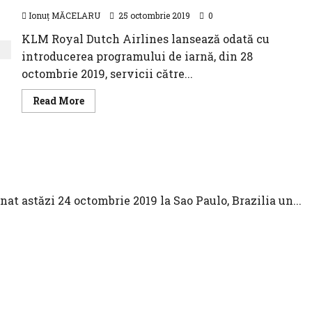
Ionuț MĂCELARU
25 octombrie 2019
0
KLM Royal Dutch Airlines lansează odată cu
introducerea programului de iarnă, din 28
octombrie 2019, servicii către...
Read
Read More
more
about
KLM
introduce
3
Azul Airlines
noi
destinații
t astăzi 24 octombrie 2019 la Sao Paulo, Brazilia un...
00 aeronave