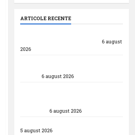
ARTICOLE RECENTE
Aeroportul din Bruxelles a organizat cea
de-a 9 -a ediție a Zilei spotterilor
6 august
2026
Eurowings – peste zece milioane de
pasageri transportati în prima jumătate
a anului
6 august 2026
Compania Națională Aeroporturi
București a semnat contractul pentru
proiectarea și execuția parcului
fotovoltaic
6 august 2026
Un zbor special al Iberia în ziua eclipsei
5 august 2026