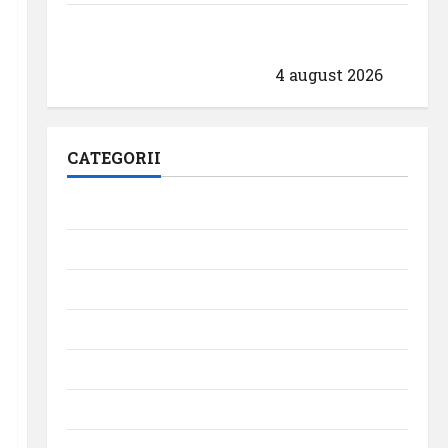
Aeroportul din München primește
acreditarea pentru angajamentul său față
de călătoriile fără bariere
4 august 2026
CATEGORII
Aeroporturi
Aviația militară
Companii Aeriene
Evenimente
Featured
Interviuri