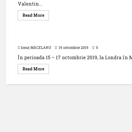
Valentin...
Read
Read More
more
about
Știri
Comunicat
de
presă
Embraer Services & Support anunță încheierea 
Ionuț MĂCELARU
19 octombrie 2019
0
În perioada 15 – 17 octombrie 2019, la Londra în M
Read
Read More
more
about
Embraer
Services
&
Support
anunță
încheierea
de
noi
contracte