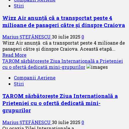
prezintă
pentru
Știri
oferta
Airbus
LOT
A350
Wizz Air anunță că a transportat peste 4
Stopover
milioane de pasageri către și dinspre Craiova
Marius ȘTEFĂNESCU
30 iulie 2025
0
Wizz Air anunță că a transportat peste 4 milioane de
pasageri către și dinspre Craiova. Această etapă...
Read
Read More
more
TAROM sărbătorește Ziua Internațională a Prieteniei
about
cu o ofertă dedicată mini-grupurilor
Wizz
Companii Aeriene
Air
Știri
anunță
că
TAROM sărbătorește Ziua Internațională a
a
Prieteniei cu o ofertă dedicată mini-
transportat
peste
grupurilor
4
milioane
Marius ȘTEFĂNESCU
30 iulie 2025
0
de
Cu ocazia Zilei Internaționale a