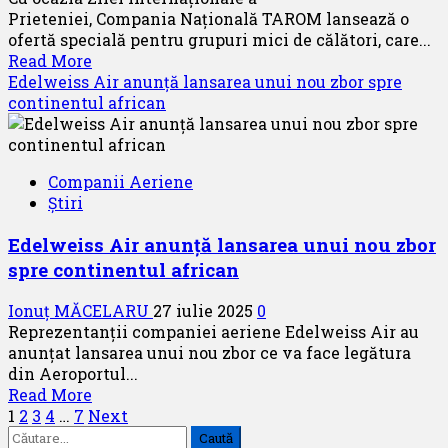
pasageri
Prieteniei, Compania Națională TAROM lansează o
către
ofertă specială pentru grupuri mici de călători, care...
și
Read
Read More
dinspre
more
Edelweiss Air anunță lansarea unui nou zbor spre
Craiova
about
continentul african
TAROM
sărbătorește
Ziua
Companii Aeriene
Internațională
Știri
a
Prieteniei
Edelweiss Air anunță lansarea unui nou zbor
cu
spre continentul african
o
ofertă
Ionuț MĂCELARU
27 iulie 2025
0
dedicată
Reprezentanții companiei aeriene Edelweiss Air au
mini-
anunțat lansarea unui nou zbor ce va face legătura
grupurilor
din Aeroportul...
Read
Read More
Paginație
more
1
2
3
4
…
7
Next
Caută
about