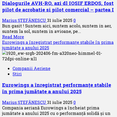
Dialogurile AVH-RO, azi dl IOSIF ERDOS, fost
pilot de acrobatie si pilot comercial – partea I
Marius ȘTEFĂNESCU
31 iulie 2025
0
Bun gasit ! Suntem aici, suntem acolo, suntem in aer,
suntem la sol, suntem in avioane, pe...
Read
Read More
more
Eurowings a înregistrat performanțe stabile în prima
about
jumătate a anului 2025
Dialogurile
AVH-
RO,
Companii Aeriene
azi
Știri
dl
IOSIF
Eurowings a înregistrat performanțe stabile
ERDOS,
în prima jumătate a anului 2025
fost
pilot
Marius ȘTEFĂNESCU
31 iulie 2025
0
de
Compania aeriană Eurowings a încheiat prima
acrobatie
jumătate a anului 2025 cu o performanță solidă și un
si