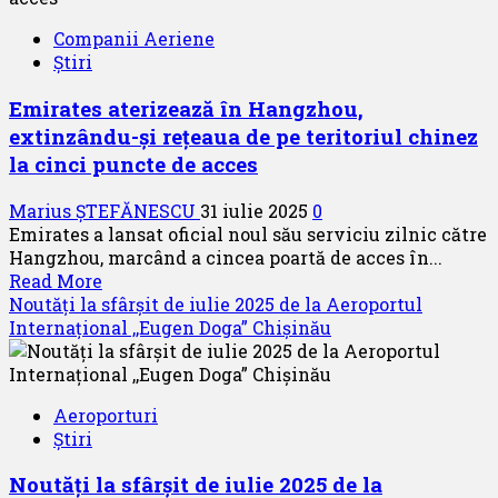
din
Companii Aeriene
München
Știri
într-
o
Emirates aterizează în Hangzhou,
arenă
extinzându-și rețeaua de pe teritoriul chinez
sportivă
la cinci puncte de acces
Marius ȘTEFĂNESCU
31 iulie 2025
0
Emirates a lansat oficial noul său serviciu zilnic către
Hangzhou, marcând a cincea poartă de acces în...
Read
Read More
more
Noutăți la sfârșit de iulie 2025 de la Aeroportul
about
Internațional ,,Eugen Doga” Chișinău
Emirates
aterizează
în
Aeroporturi
Hangzhou,
Știri
extinzându-
și
Noutăți la sfârșit de iulie 2025 de la
rețeaua