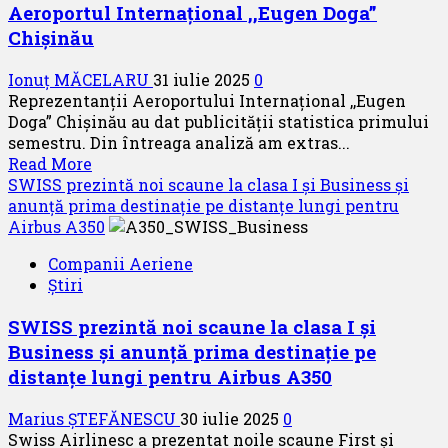
Aeroportul Internațional ,,Eugen Doga”
de
pe
Chișinău
teritoriul
chinez
Ionuț MĂCELARU
31 iulie 2025
0
la
Reprezentanții Aeroportului Internațional ,,Eugen
cinci
Doga” Chișinău au dat publicității statistica primului
puncte
semestru. Din întreaga analiză am extras...
de
Read
Read More
acces
more
SWISS prezintă noi scaune la clasa I și Business și
about
anunță prima destinație pe distanțe lungi pentru
Noutăți
Airbus A350
la
Companii Aeriene
sfârșit
Știri
de
iulie
SWISS prezintă noi scaune la clasa I și
2025
Business și anunță prima destinație pe
de
la
distanțe lungi pentru Airbus A350
Aeroportul
Internațional
Marius ȘTEFĂNESCU
30 iulie 2025
0
,,Eugen
Swiss Airlinesc a prezentat noile scaune First și