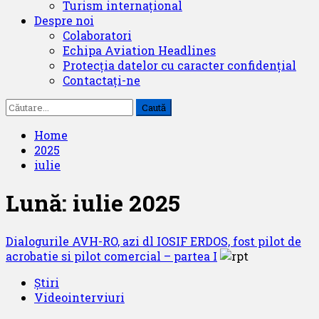
Turism internațional
Despre noi
Colaboratori
Echipa Aviation Headlines
Protecția datelor cu caracter confidențial
Contactați-ne
Caută
după:
Home
2025
iulie
Lună:
iulie 2025
Dialogurile AVH-RO, azi dl IOSIF ERDOS, fost pilot de
acrobatie si pilot comercial – partea I
Știri
Videointerviuri