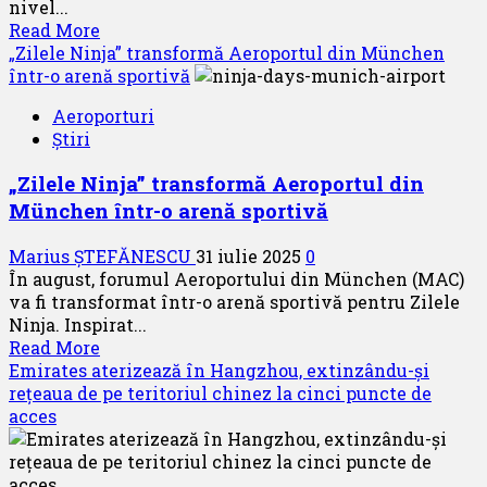
nivel...
pilot
Read
Read More
comercial
more
„Zilele Ninja” transformă Aeroportul din München
–
about
într-o arenă sportivă
partea
Eurowings
I
Aeroporturi
a
Știri
înregistrat
performanțe
„Zilele Ninja” transformă Aeroportul din
stabile
München într-o arenă sportivă
în
prima
Marius ȘTEFĂNESCU
31 iulie 2025
0
jumătate
În august, forumul Aeroportului din München (MAC)
a
va fi transformat într-o arenă sportivă pentru Zilele
anului
Ninja. Inspirat...
2025
Read
Read More
more
Emirates aterizează în Hangzhou, extinzându-și
about
rețeaua de pe teritoriul chinez la cinci puncte de
„Zilele
acces
Ninja”
transformă
Aeroportul