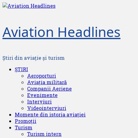
Skip
to
content
Aviation Headlines
Știri din aviație și turism
Primary
ȘTIRI
Menu
Aeroporturi
Aviația militară
Companii Aeriene
Evenimente
Interviuri
Videointerviuri
Momente din istoria aviației
Promoții
Turism
Turism intern