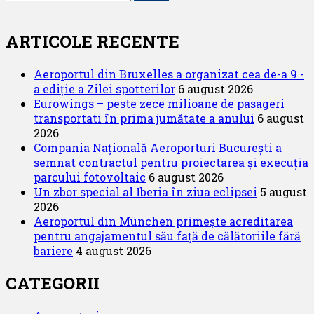
articole
după:
Edelweiss
Air
anunță
ARTICOLE RECENTE
lansarea
unui
Aeroportul din Bruxelles a organizat cea de-a 9 -
nou
a ediție a Zilei spotterilor
6 august 2026
zbor
Eurowings – peste zece milioane de pasageri
spre
transportati în prima jumătate a anului
6 august
continentul
2026
african
Compania Națională Aeroporturi București a
semnat contractul pentru proiectarea și execuția
parcului fotovoltaic
6 august 2026
Un zbor special al Iberia în ziua eclipsei
5 august
2026
Aeroportul din München primește acreditarea
pentru angajamentul său față de călătoriile fără
bariere
4 august 2026
CATEGORII