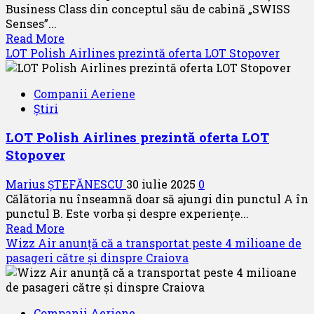
Doga”
Business Class din conceptul său de cabină „SWISS
Chișinău
Senses”...
Read
Read More
more
LOT Polish Airlines prezintă oferta LOT Stopover
about
SWISS
Companii Aeriene
prezintă
Știri
noi
scaune
LOT Polish Airlines prezintă oferta LOT
la
Stopover
clasa
I
Marius ȘTEFĂNESCU
30 iulie 2025
0
și
Călătoria nu înseamnă doar să ajungi din punctul A în
Business
punctul B. Este vorba și despre experiențe...
și
Read
Read More
anunță
more
Wizz Air anunță că a transportat peste 4 milioane de
prima
about
pasageri către și dinspre Craiova
destinație
LOT
pe
Polish
distanțe
Airlines
lungi
Companii Aeriene