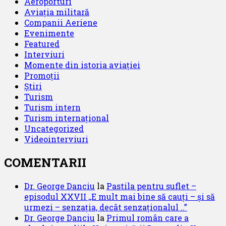
Aeroporturi
Aviația militară
Companii Aeriene
Evenimente
Featured
Interviuri
Momente din istoria aviației
Promoții
Știri
Turism
Turism intern
Turism internațional
Uncategorized
Videointerviuri
COMENTARII
Dr. George Danciu
la
Pastila pentru suflet –
episodul XXVII ,,E mult mai bine să cauți – și să
urmezi – senzația, decât senzaționalul ..”
Dr. George Danciu
la
Primul român care a