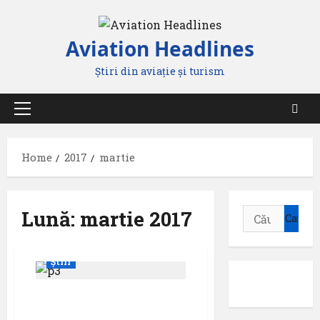
Skip
to
Aviation Headlines
content
Știri din aviație și turism
Primary
Menu
Home
2017
martie
Lună:
martie 2017
Caută
după:
Știri
SPRING STORM as is
seen by a human