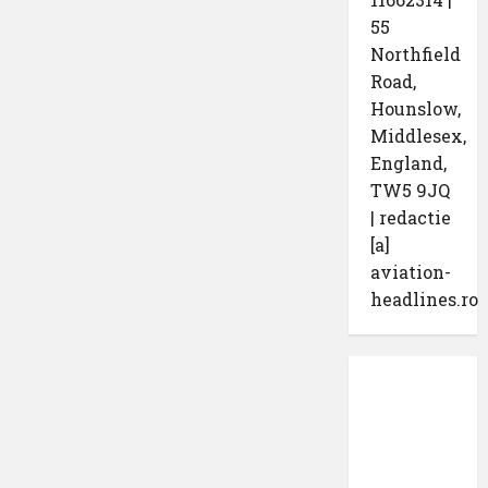
55
Northfield
Road,
Hounslow,
Middlesex,
England,
TW5 9JQ
| redactie
[a]
aviation-
headlines.ro
Protecția
datelor
cu
caracter