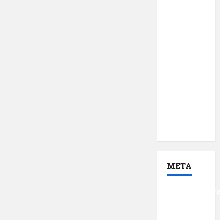
februarie
2017
ianuarie
2017
decembrie
2016
noiembrie
2016
META
Autentificar
Flux