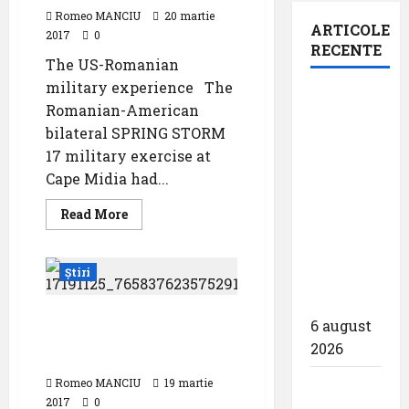
Romeo MANCIU
20 martie
ARTICOLE
2017
0
RECENTE
The US-Romanian
military experience The
Aeroportul
Romanian-American
din
bilateral SPRING STORM
Bruxelles
17 military exercise at
a
Cape Midia had...
organizat
cea de-a
Read
Read More
more
9 -a
about
SPRING
ediție a
STORM
Știri
as
Zilei
is
spotterilor
seen
by
Exercițiu cu elicoptere
6 august
a
americane la Mihail
human
2026
Kogălniceanu
Romeo MANCIU
19 martie
Eurowings
2017
0
– peste