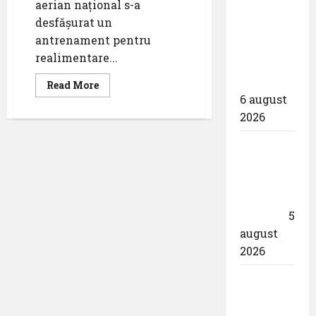
aerian naţional s-a
proiectarea
desfăşurat un
și
antrenament pentru
execuția
realimentare...
parcului
fotovoltaic
Read
Read More
more
6 august
about
Air
2026
Refueling
Training
F16
Un zbor
ROAF
special
al Iberia
în ziua
eclipsei
5
august
2026
Aeroportul
din
München