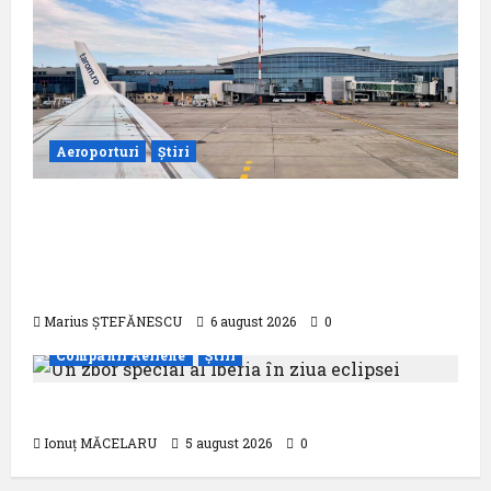
Aeroporturi
Știri
Compania Națională Aeroporturi
București a semnat contractul pentru
proiectarea și execuția parcului
fotovoltaic
Marius ȘTEFĂNESCU
6 august 2026
0
Companii Aeriene
Știri
Un zbor special al Iberia în ziua eclipsei
Ionuț MĂCELARU
5 august 2026
0