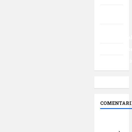
Turism
intern
Turism
internaționa
Uncategoriz
Videointervi
COMENTARI
Dr.
George