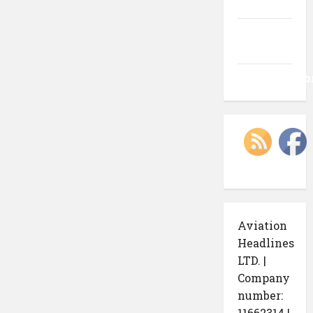
intrări
Flux
comentarii
WordPress.o
Aviation
Headlines
LTD. |
Company
number:
11662314 |