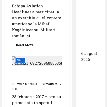
zece
Echipa Aviation
milioane
Headlines a participat la
de
un exercițiu cu elicoptere
pasageri
americane la Mihail
transportati
Kogălniceanu. Militari
în prima
români și...
jumătate
Read
Read More
a anului
more
about
6 august
Exercițiu
cu
2026
Știri
elicoptere
americane
la
Compania
Mihail
Air Refueling Training
Națională
Kogălniceanu
F16 ROAF
Aeroporturi
Romeo MANCIU
2 martie 2017
București
0
a semnat
28 februarie 2017 – pentru
contractul
prima data în spaţiul
pentru