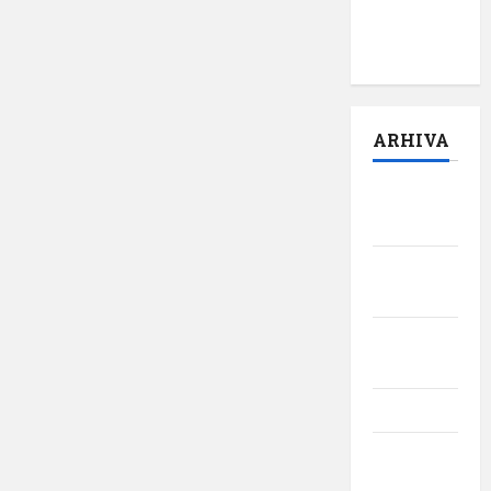
pilot:
,,Darul”
ARHIVA
august
2026
iulie
2026
iunie
2026
mai 2026
aprilie
2026