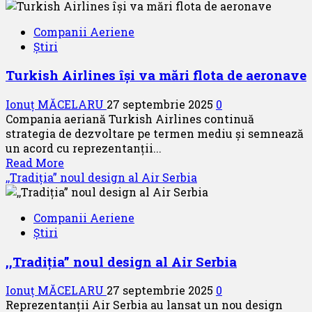
about
Pastila
Companii Aeriene
pentru
Știri
suflet
–
Turkish Airlines își va mări flota de aeronave
episodul
VIII
Ionuț MĂCELARU
27 septembrie 2025
0
,,Zâmbetul,
Compania aeriană Turkish Airlines continuă
moneda
strategia de dezvoltare pe termen mediu și semnează
universală
un acord cu reprezentanții...
a
Read
Read More
comunicării”
more
,,Tradiția” noul design al Air Serbia
about
Turkish
Companii Aeriene
Airlines
Știri
își
va
,,Tradiția” noul design al Air Serbia
mări
flota
Ionuț MĂCELARU
27 septembrie 2025
0
de
Reprezentanții Air Serbia au lansat un nou design
aeronave