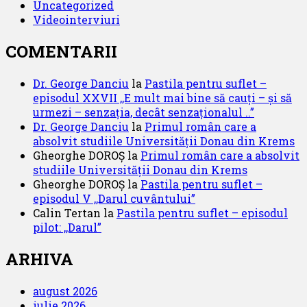
Uncategorized
Videointerviuri
COMENTARII
Dr. George Danciu
la
Pastila pentru suflet –
episodul XXVII ,,E mult mai bine să cauți – și să
urmezi – senzația, decât senzaționalul ..”
Dr. George Danciu
la
Primul român care a
absolvit studiile Universității Donau din Krems
Gheorghe DOROȘ
la
Primul român care a absolvit
studiile Universității Donau din Krems
Gheorghe DOROȘ
la
Pastila pentru suflet –
episodul V ,,Darul cuvântului”
Calin Tertan
la
Pastila pentru suflet – episodul
pilot: ,,Darul”
ARHIVA
august 2026
iulie 2026