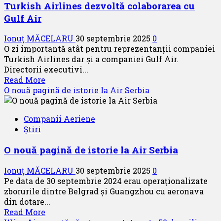
Turkish Airlines dezvoltă colaborarea cu
Gulf Air
Ionuț MĂCELARU
30 septembrie 2025
0
O zi importantă atât pentru reprezentanții companiei
Turkish Airlines dar și a companiei Gulf Air.
Directorii executivi...
Read
Read More
more
O nouă pagină de istorie la Air Serbia
about
Turkish
Companii Aeriene
Airlines
Știri
dezvoltă
colaborarea
O nouă pagină de istorie la Air Serbia
cu
Gulf
Ionuț MĂCELARU
30 septembrie 2025
0
Air
Pe data de 30 septembrie 2024 erau operaționalizate
zborurile dintre Belgrad și Guangzhou cu aeronava
din dotare...
Read
Read More