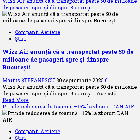
more
Wizz Air anunță că a transportat peste 50 de milioane
about
de pasageri spre și dinspre București
O
nouă
pagină
Companii Aeriene
de
Știri
istorie
la
Wizz Air anunță că a transportat peste 50 de
Air
milioane de pasageri spre și dinspre
Serbia
București
Marius ȘTEFĂNESCU
30 septembrie 2025
0
Wizz Air anunță că a transportat peste 50 de milioane
de pasageri spre și dinspre București. Această...
Read
Read More
more
Prinde reducerea de toamnă –15% la zboruri DAN AIR
about
Wizz
Air
Companii Aeriene
anunță
Știri
că