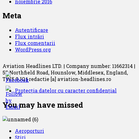
noiembrie 2016
Meta
Autentificare
Flux intrări
Flux comentarii
WordPress.org
Aviation Headlines LTD. | Company number: 11662314 |
55 Northfield Road, Hounslow, Middlesex, England,
TW5 9JQ | redactie [a] aviation-headlines.ro
Protecția datelor cu caracter confidențial
You may have missed
Aeroporturi
Știri