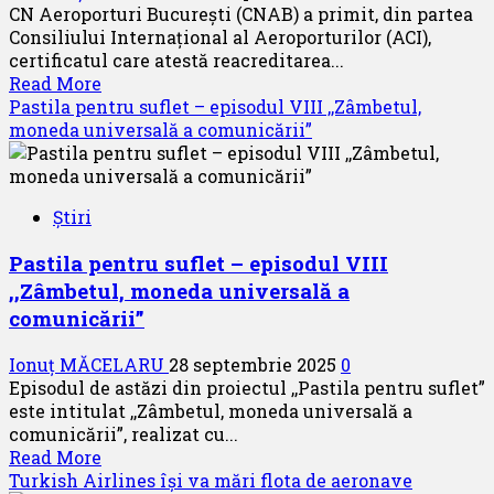
CN Aeroporturi București (CNAB) a primit, din partea
Consiliului Internațional al Aeroporturilor (ACI),
certificatul care atestă reacreditarea...
Read
Read More
more
Pastila pentru suflet – episodul VIII ,,Zâmbetul,
about
moneda universală a comunicării”
Aeroporturile
din
București
Știri
–
acreditare
Pastila pentru suflet – episodul VIII
ACI
,,Zâmbetul, moneda universală a
prelungită
în
comunicării”
ceea
ce
Ionuț MĂCELARU
28 septembrie 2025
0
privește
Episodul de astăzi din proiectul ,,Pastila pentru suflet”
emisiile
este intitulat ,,Zâmbetul, moneda universală a
de
comunicării”, realizat cu...
carbon
Read
Read More
more
Turkish Airlines își va mări flota de aeronave