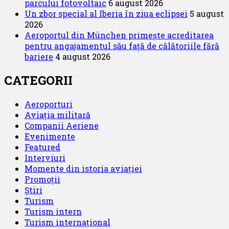
parcului fotovoltaic
6 august 2026
Un zbor special al Iberia în ziua eclipsei
5 august
2026
Aeroportul din München primește acreditarea
pentru angajamentul său față de călătoriile fără
bariere
4 august 2026
CATEGORII
Aeroporturi
Aviația militară
Companii Aeriene
Evenimente
Featured
Interviuri
Momente din istoria aviației
Promoții
Știri
Turism
Turism intern
Turism internațional