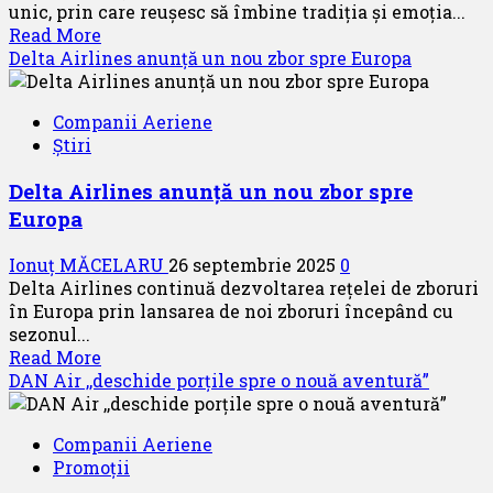
unic, prin care reușesc să îmbine tradiția și emoția...
Read
Read More
more
Delta Airlines anunță un nou zbor spre Europa
about
,,Tradiția”
Companii Aeriene
noul
Știri
design
al
Delta Airlines anunță un nou zbor spre
Air
Europa
Serbia
Ionuț MĂCELARU
26 septembrie 2025
0
Delta Airlines continuă dezvoltarea rețelei de zboruri
în Europa prin lansarea de noi zboruri începând cu
sezonul...
Read
Read More
more
DAN Air ,,deschide porțile spre o nouă aventură”
about
Delta
Companii Aeriene
Airlines
Promoții
anunță