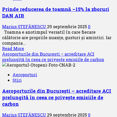
a
Prinde reducerea de toamnă –15% la zboruri
transportat
DAN AIR
peste
50
Marius ȘTEFĂNESCU
29 septembrie 2025
0
de
Toamna e anotimpul versatil în care fiecare
milioane
călătorie are propriile nuanțe, gusturi și amintiri. Iar
de
compania...
pasageri
Read
Read More
spre
more
Aeroporturile din București – acreditare ACI
și
about
prelungită în ceea ce privește emisiile de carbon
dinspre
Prinde
București
reducerea
Aeroporturi
de
Știri
toamnă
–
Aeroporturile din București – acreditare ACI
15%
prelungită în ceea ce privește emisiile de
la
zboruri
carbon
DAN
AIR
Marius ȘTEFĂNESCU
29 septembrie 2025
0