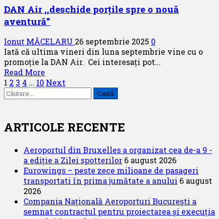
un
DAN Air ,,deschide porțile spre o nouă
nou
aventură”
zbor
spre
Ionuț MĂCELARU
26 septembrie 2025
0
Europa
Iată că ultima vineri din luna septembrie vine cu o
promoție la DAN Air. Cei interesați pot...
Read
Read More
Paginație
more
1
2
3
4
…
10
Next
Caută
about
articole
după:
DAN
Air
,,deschide
ARTICOLE RECENTE
porțile
spre
Aeroportul din Bruxelles a organizat cea de-a 9 -
o
a ediție a Zilei spotterilor
6 august 2026
nouă
Eurowings – peste zece milioane de pasageri
aventură”
transportati în prima jumătate a anului
6 august
2026
Compania Națională Aeroporturi București a
semnat contractul pentru proiectarea și execuția