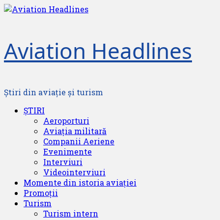
Skip
to
content
Aviation Headlines
Știri din aviație și turism
Primary
ȘTIRI
Menu
Aeroporturi
Aviația militară
Companii Aeriene
Evenimente
Interviuri
Videointerviuri
Momente din istoria aviației
Promoții
Turism
Turism intern