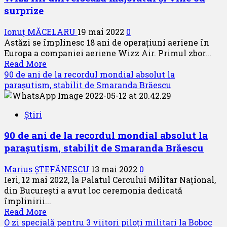
surprize
ediție
a
Ionuț MĂCELARU
19 mai 2022
0
Black
Astăzi se împlinesc 18 ani de operațiuni aeriene în
Sea
Europa a companiei aeriene Wizz Air. Primul zbor...
Defense
Read
Read More
and
more
90 de ani de la recordul mondial absolut la
Aerospace
about
parașutism, stabilit de Smaranda Brăescu
Wizz
Air
Știri
aniversează
majoratul
90 de ani de la recordul mondial absolut la
și
parașutism, stabilit de Smaranda Brăescu
vine
cu
Marius ȘTEFĂNESCU
13 mai 2022
0
surprize
Ieri, 12 mai 2022, la Palatul Cercului Militar Național,
din București a avut loc ceremonia dedicată
împlinirii...
Read
Read More
more
O zi specială pentru 3 viitori piloți militari la Boboc