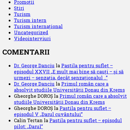
Promoții
Știri
Turism
Turism intern
Turism internațional
Uncategorized
Videointerviuri
COMENTARII
Dr. George Danciu
la
Pastila pentru suflet –
episodul XXVII ,,E mult mai bine să cauți – și să
urmezi – senzația, decât senzaționalul ..”
Dr. George Danciu
la
Primul român care a
absolvit studiile Universității Donau din Krems
Gheorghe DOROȘ
la
Primul român care a absolvit
studiile Universității Donau din Krems
Gheorghe DOROȘ
la
Pastila pentru suflet –
episodul V ,,Darul cuvântului”
Calin Tertan
la
Pastila pentru suflet – episodul
pilot: ,,Darul”