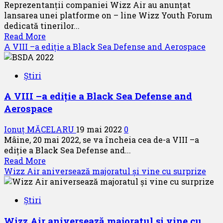
Reprezentanții companiei Wizz Air au anunțat
o
lansarea unei platforme on – line Wizz Youth Forum
surpriză
dedicată tinerilor...
pentru
Read
Read More
cei
more
A VIII –a ediție a Black Sea Defense and Aerospace
mici
about
Wizz
Știri
Air
a
A VIII –a ediție a Black Sea Defense and
lansat
Aerospace
Wizz
Youth
Ionuț MĂCELARU
19 mai 2022
0
Forum
Mâine, 20 mai 2022, se va încheia cea de-a VIII –a
ediție a Black Sea Defense and...
Read
Read More
more
Wizz Air aniversează majoratul și vine cu surprize
about
A
Știri
VIII
–
Wizz Air aniversează majoratul și vine cu
a