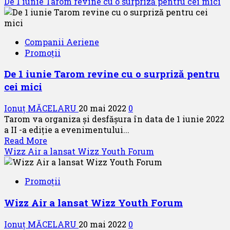
more
De 1 iunie Tarom revine cu o surpriză pentru cei mici
about
Reluarea
activității
Companii Aeriene
de
Promoții
zbor
cu
De 1 iunie Tarom revine cu o surpriză pentru
aeronavele
cei mici
MiG-
21
Ionuț MĂCELARU
20 mai 2022
0
LanceR,
Tarom va organiza și desfășura în data de 1 iunie 2022
pentru
a II -a ediție a evenimentului...
o
Read
Read More
perioadă
more
Wizz Air a lansat Wizz Youth Forum
de
about
un
De
an
Promoții
1
iunie
Wizz Air a lansat Wizz Youth Forum
Tarom
revine
Ionuț MĂCELARU
20 mai 2022
0
cu