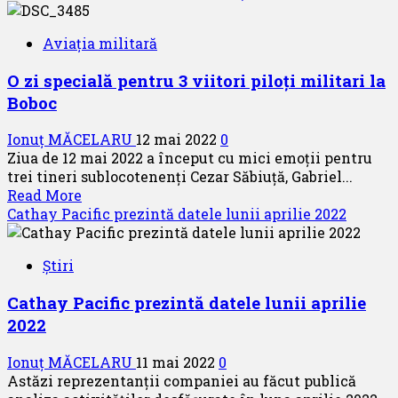
about
90
Aviația militară
de
ani
O zi specială pentru 3 viitori piloți militari la
de
Boboc
la
recordul
Ionuț MĂCELARU
12 mai 2022
0
mondial
Ziua de 12 mai 2022 a început cu mici emoții pentru
absolut
trei tineri sublocotenenți Cezar Săbiuță, Gabriel...
la
Read
Read More
parașutism,
more
Cathay Pacific prezintă datele lunii aprilie 2022
stabilit
about
de
O
Smaranda
Știri
zi
Brăescu
specială
Cathay Pacific prezintă datele lunii aprilie
pentru
2022
3
viitori
Ionuț MĂCELARU
11 mai 2022
0
piloți
Astăzi reprezentanții companiei au făcut publică
militari