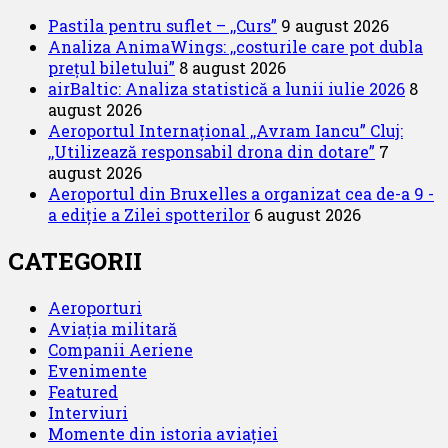
ating
Pastila pentru suflet – ,,Curs”
9 august 2026
noi
Analiza AnimaWings: ,,costurile care pot dubla
standarde
prețul biletului”
8 august 2026
de
airBaltic: Analiza statistică a lunii iulie 2026
8
reducere
august 2026
a
Aeroportul Internațional ,,Avram Iancu” Cluj:
emisiilor
,,Utilizează responsabil drona din dotare”
7
de
august 2026
CO2
Aeroportul din Bruxelles a organizat cea de-a 9 -
a ediție a Zilei spotterilor
6 august 2026
CATEGORII
Aeroporturi
Aviația militară
Companii Aeriene
Evenimente
Featured
Interviuri
Momente din istoria aviației