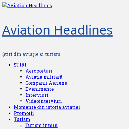
Skip
to
content
Aviation Headlines
Știri din aviație și turism
Primary
ȘTIRI
Menu
Aeroporturi
Aviația militară
Companii Aeriene
Evenimente
Interviuri
Videointerviuri
Momente din istoria aviației
Promoții
Turism
Turism intern