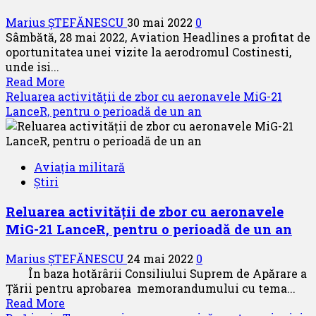
Marius ȘTEFĂNESCU
30 mai 2022
0
Sâmbătă, 28 mai 2022, Aviation Headlines a profitat de
oportunitatea unei vizite la aerodromul Costinesti,
unde isi...
Read
Read More
more
Reluarea activității de zbor cu aeronavele MiG-21
about
LanceR, pentru o perioadă de un an
Vizita
la
aerodromul
Aviația militară
Costinesti
Știri
Reluarea activității de zbor cu aeronavele
MiG-21 LanceR, pentru o perioadă de un an
Marius ȘTEFĂNESCU
24 mai 2022
0
În baza hotărârii Consiliului Suprem de Apărare a
Țării pentru aprobarea memorandumului cu tema...
Read
Read More