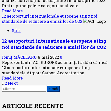
analiza activităților desfășurate în luna aprilie 2022.
la
Dintre principalele categorii analizate...
Boboc
Read
Read More
more
12 aeroporturi internaționale europene ating noi
about
standarde de reducere a emisiilor de CO2
Cathay
Știri
Pacific
prezintă
12 aeroporturi internaționale europene ating
datele
noi standarde de reducere a emisiilor de CO2
lunii
aprilie
Ionuț MĂCELARU
9 mai 2022
0
2022
Reprezentanții ACI EUROPE au anunțat astăzi că încă
12 aeroporturi internaționale europene ating
standardele Airport Carbon Accreditation.
Read
Read More
Paginație
more
1
2
Next
Caută
about
articole
după:
12
aeroporturi
internaționale
ARTICOLE RECENTE
europene