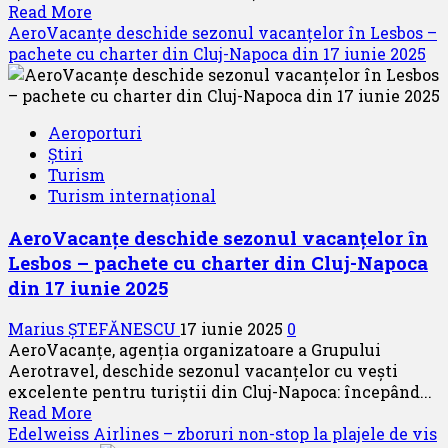
Read
Read More
afaceri
more
AeroVacanțe deschide sezonul vacanțelor în Lesbos –
about
pachete cu charter din Cluj-Napoca din 17 iunie 2025
Top
3
idei
Aeroporturi
de
Știri
vacanță
Turism
pentru
Turism internațional
Crăciun
și
AeroVacanțe deschide sezonul vacanțelor în
Revelion
Lesbos – pachete cu charter din Cluj-Napoca
din 17 iunie 2025
Marius ȘTEFĂNESCU
17 iunie 2025
0
AeroVacanțe, agenția organizatoare a Grupului
Aerotravel, deschide sezonul vacanțelor cu vești
excelente pentru turiștii din Cluj-Napoca: începând...
Read
Read More
more
Edelweiss Airlines – zboruri non-stop la plajele de vis