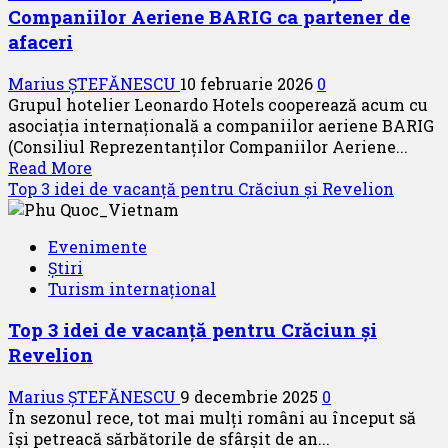
Companiilor Aeriene BARIG ca partener de
noi
rute
afaceri
pentru
vara
Marius ȘTEFĂNESCU
10 februarie 2026
0
lui
Grupul hotelier Leonardo Hotels cooperează acum cu
2026
asociația internațională a companiilor aeriene BARIG
(Consiliul Reprezentanților Companiilor Aeriene...
Read
Read More
more
Top 3 idei de vacanță pentru Crăciun și Revelion
about
Leonardo
Evenimente
Hotels
Știri
se
Turism internațional
alătură
Asociației
Top 3 idei de vacanță pentru Crăciun și
Companiilor
Revelion
Aeriene
BARIG
Marius ȘTEFĂNESCU
9 decembrie 2025
0
ca
În sezonul rece, tot mai mulți români au început să
partener
își petreacă sărbătorile de sfârșit de an...
de