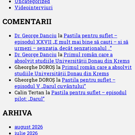
Uncategorized
Videointerviuri
COMENTARII
Dr. George Danciu
la
Pastila pentru suflet –
episodul XXVII ,,E mult mai bine să cauți – și să
urmezi – senzația, decât senzaționalul ..”
Dr. George Danciu
la
Primul român care a
absolvit studiile Universității Donau din Krems
Gheorghe DOROȘ
la
Primul român care a absolvit
studiile Universității Donau din Krems
Gheorghe DOROȘ
la
Pastila pentru suflet –
episodul V ,,Darul cuvântului”
Calin Tertan
la
Pastila pentru suflet – episodul
pilot: ,,Darul”
ARHIVA
august 2026
iulie 2026