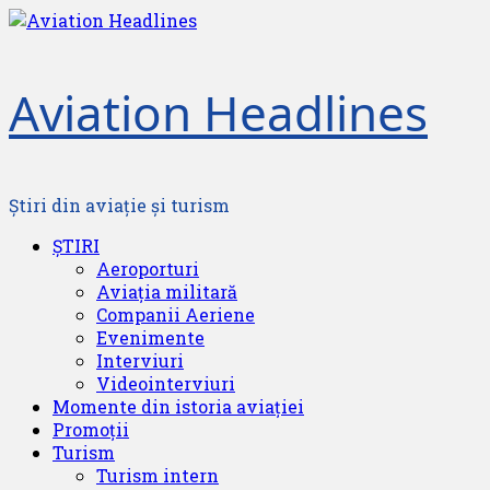
Skip
to
content
Aviation Headlines
Știri din aviație și turism
Primary
ȘTIRI
Menu
Aeroporturi
Aviația militară
Companii Aeriene
Evenimente
Interviuri
Videointerviuri
Momente din istoria aviației
Promoții
Turism
Turism intern