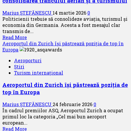
consolidarea traficului aerian și a turismului
cu
peste
Marius ȘTEFĂNESCU
14 martie 2026
0
63
Politicienii trebuie să consolideze aviația, turismul și
de
economia din Germania. Acesta a fost mesajul clar
milioane
transmis de...
de
Read
Read More
călători
more
Aeroportul din Zurich își păstrează poziția de top în
about
Europa
Evenimentul
Aeroporturi
BARIG
Știri
–
Turism internațional
de
la
Aeroportul din Zurich își păstrează poziția de
Berlin,
top în Europa
consolidarea
traficului
Marius ȘTEFĂNESCU
24 februarie 2026
0
aerian
În cadrul premiilor ASQ, Aeroportul Zurich a ocupat
și
primul loc la categoria „Cel mai bun aeroport
a
european...
turismului
Read
Read More