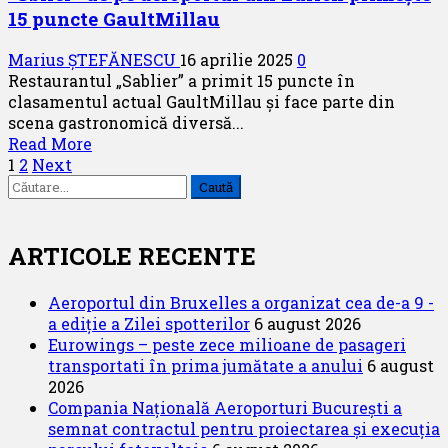
15 puncte GaultMillau
la
plajele
Marius ȘTEFĂNESCU
16 aprilie 2025
0
de
Restaurantul „Sablier” a primit 15 puncte în
vis
clasamentul actual GaultMillau și face parte din
din
scena gastronomică diversă...
Florida
Read
Read More
Paginație
more
1
2
Next
Caută
about
articole
după:
«Sblier»
de
pe
ARTICOLE RECENTE
aeroportul
din
Aeroportul din Bruxelles a organizat cea de-a 9 -
Zurich
a ediție a Zilei spotterilor
6 august 2026
primește
Eurowings – peste zece milioane de pasageri
15
transportati în prima jumătate a anului
6 august
puncte
2026
GaultMillau
Compania Națională Aeroporturi București a
semnat contractul pentru proiectarea și execuția