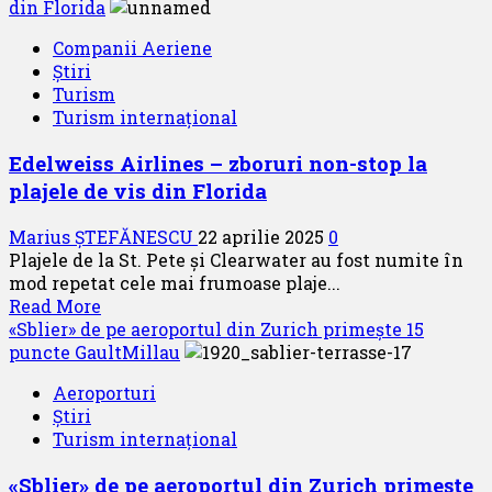
about
din Florida
AeroVacanțe
Companii Aeriene
deschide
Știri
sezonul
Turism
vacanțelor
Turism internațional
în
Lesbos
Edelweiss Airlines – zboruri non-stop la
–
plajele de vis din Florida
pachete
cu
Marius ȘTEFĂNESCU
22 aprilie 2025
0
charter
Plajele de la St. Pete și Clearwater au fost numite în
din
mod repetat cele mai frumoase plaje...
Cluj-
Read
Read More
Napoca
more
«Sblier» de pe aeroportul din Zurich primește 15
din
about
puncte GaultMillau
17
Edelweiss
iunie
Aeroporturi
Airlines
2025
Știri
–
Turism internațional
zboruri
non-
«Sblier» de pe aeroportul din Zurich primește
stop