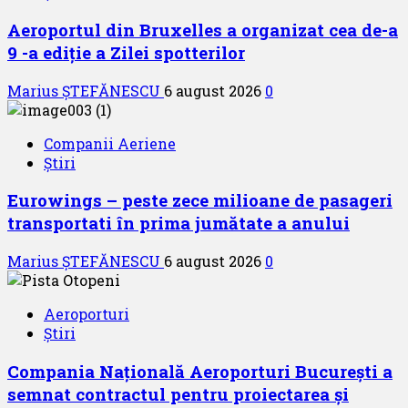
Aeroportul din Bruxelles a organizat cea de-a
9 -a ediție a Zilei spotterilor
Marius ȘTEFĂNESCU
6 august 2026
0
Companii Aeriene
Știri
Eurowings – peste zece milioane de pasageri
transportati în prima jumătate a anului
Marius ȘTEFĂNESCU
6 august 2026
0
Aeroporturi
Știri
Compania Națională Aeroporturi București a
semnat contractul pentru proiectarea și