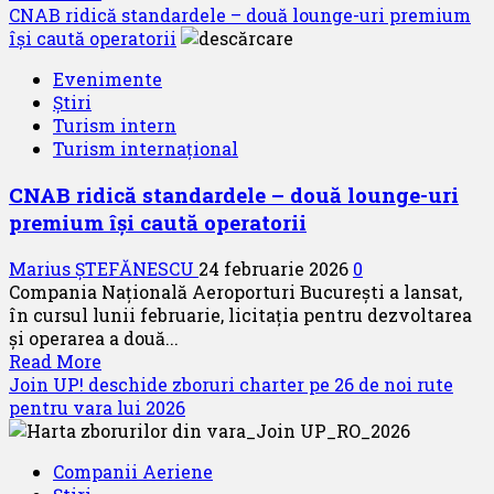
more
CNAB ridică standardele – două lounge-uri premium
about
își caută operatorii
Aeroportul
Evenimente
din
Știri
Zurich
Turism intern
își
Turism internațional
păstrează
poziția
CNAB ridică standardele – două lounge-uri
de
premium își caută operatorii
top
în
Marius ȘTEFĂNESCU
24 februarie 2026
0
Europa
Compania Națională Aeroporturi București a lansat,
în cursul lunii februarie, licitația pentru dezvoltarea
și operarea a două...
Read
Read More
more
Join UP! deschide zboruri charter pe 26 de noi rute
about
pentru vara lui 2026
CNAB
ridică
Companii Aeriene
standardele