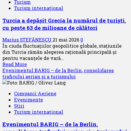
Turism
Turism internațional
Turcia a depășit Grecia la numărul de turiști,
cu peste 63 de milioane de călători
Marius ȘTEFĂNESCU
21 mai 2026
0
În ciuda fluctuațiilor geopolitice globale, stațiunile
din Turcia rămân alegerea rațională principală și
pentru vacanțele de vară...
Read
Read More
more
Evenimentul BARIG – de la Berlin, consolidarea
about
traficului aerian și a turismului
Turcia
a
Companii Aeriene
depășit
Evenimente
Grecia
Știri
la
Turism internațional
numărul
de
Evenimentul BARIG – de la Berlin,
turiști,