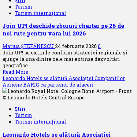
Știri
–
Turism
două
Turism internațional
lounge-
uri
Join UP! deschide zboruri charter pe 26 de
premium
noi rute pentru vara lui 2026
își
caută
Marius ȘTEFĂNESCU
24 februarie 2026
0
operatorii
Join UP! se extinde conform strategiei regionale și
ajunge la una dintre cele mai extinse dezvoltări
geografice...
Read
Read More
more
Leonardo Hotels se alătură Asociației Companiilor
about
Aeriene BARIG ca partener de afaceri
Join
UP!
deschide
Știri
zboruri
Turism
charter
Turism internațional
pe
26
Leonardo Hotels se alătură Asociației
de