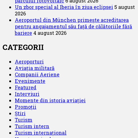
parcului fotovoltaic
6 august 2026
Un zbor special al Iberia în ziua eclipsei
5 august
2026
Aeroportul din München primește acreditarea
pentru angajamentul său față de călătoriile fără
bariere
4 august 2026
CATEGORII
Aeroporturi
Aviația militară
Companii Aeriene
Evenimente
Featured
Interviuri
Momente din istoria aviației
Promoții
Știri
Turism
Turism intern
Turism internațional