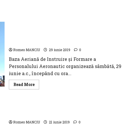
Ceremonia de acordare a Drapelului de Luptă
Bazei Aeriene de Instruire şi Formare a
Personalului Aeronautic şi Ziua Porţilor
Deschise
Romeo MANCIU
29 iunie 2019
0
Baza Aeriană de Instruire şi Formare a
Personalului Aeronautic organizează sâmbătă, 29
iunie a.c., începând cu ora...
Read
Read More
more
about
Ceremonia
de
acordare
COMPANIA TAROM ANUNŢĂ ACHIZIŢIA A 9
a
Drapelului
AERONAVE
de
Luptă
Romeo MANCIU
21 iunie 2019
0
Bazei