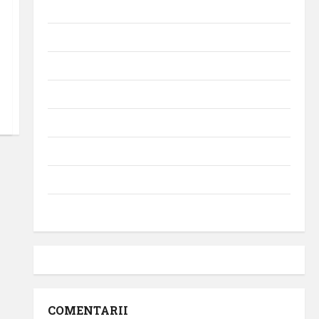
Momente din istoria aviației
Promoții
Știri
Turism
Turism intern
Turism internațional
Uncategorized
Videointerviuri
COMENTARII