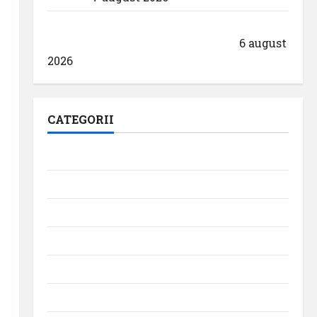
Aeroportul din Bruxelles a organizat cea
de-a 9 -a ediție a Zilei spotterilor
6 august
2026
CATEGORII
Aeroporturi
Aviația militară
Companii Aeriene
Evenimente
Featured
Interviuri