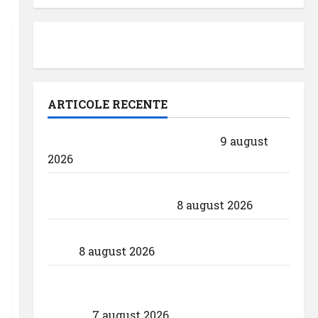
ARTICOLE RECENTE
Pastila pentru suflet – ,,Curs”
9 august
2026
Analiza AnimaWings: ,,costurile care pot
dubla prețul biletului”
8 august 2026
airBaltic: Analiza statistică a lunii iulie
2026
8 august 2026
Aeroportul Internațional ,,Avram Iancu”
Cluj: ,,Utilizează responsabil drona din
dotare”
7 august 2026