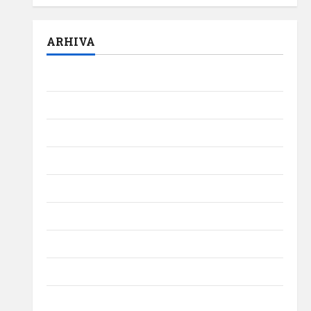
ARHIVA
august 2026
iulie 2026
iunie 2026
mai 2026
aprilie 2026
martie 2026
februarie 2026
ianuarie 2026
decembrie 2025