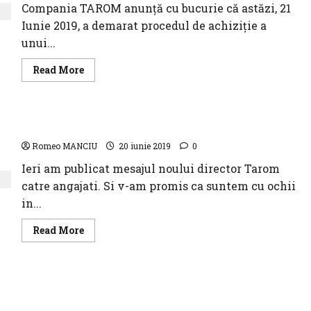
Aeriene
Compania TAROM anunţă cu bucurie că astăzi, 21
de
Instruire
Iunie 2019, a demarat procedul de achiziţie a
şi
Formare
unui...
a
Personalului
Aeronautic
Read
Read More
şi
more
Ziua
about
Porţilor
COMPANIA
Deschise
TAROM
ANUNŢĂ
CV-ul noului Director Tarom.
ACHIZIŢIA
A
Romeo MANCIU
9
20 iunie 2019
0
AERONAVE
Ieri am publicat mesajul noului director Tarom
catre angajati. Si v-am promis ca suntem cu ochii
in...
Read
Read More
more
about
CV-
ul
noului
Mesajul noului CEO TAROM pentru angajatii
Director
Tarom.
companiei