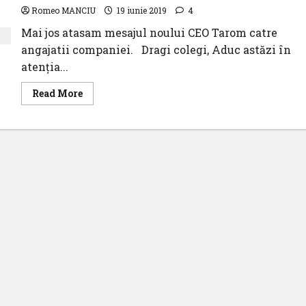
Romeo MANCIU
19 iunie 2019
4
Mai jos atasam mesajul noului CEO Tarom catre
angajatii companiei. Dragi colegi, Aduc astăzi în
atenţia...
Read
Read More
more
about
Mesajul
noului
CEO
TAROM
pentru
angajatii
companiei