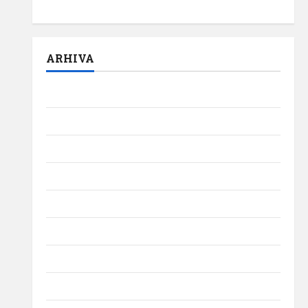
episodul pilot: ,,Darul”
ARHIVA
august 2026
iulie 2026
iunie 2026
mai 2026
aprilie 2026
martie 2026
februarie 2026
ianuarie 2026