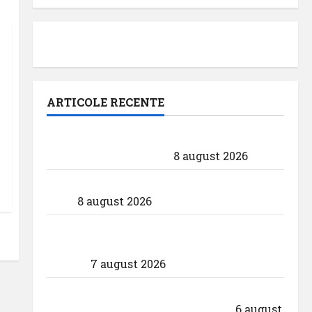
ARTICOLE RECENTE
Analiza AnimaWings: ,,costurile care pot
dubla prețul biletului”
8 august 2026
airBaltic: Analiza statistică a lunii iulie
2026
8 august 2026
Aeroportul Internațional ,,Avram Iancu”
Cluj: ,,Utilizează responsabil drona din
dotare”
7 august 2026
Aeroportul din Bruxelles a organizat cea
de-a 9 -a ediție a Zilei spotterilor
6 august