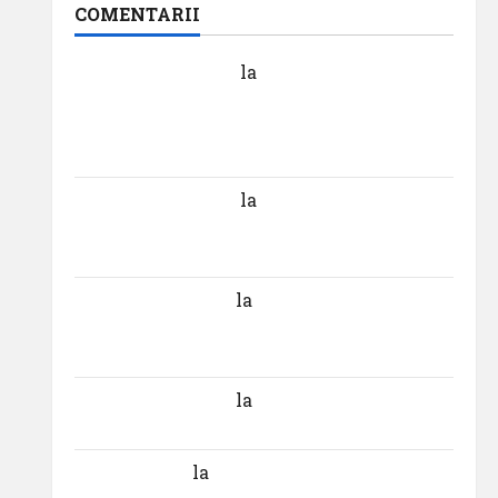
COMENTARII
Dr. George Danciu
la
Pastila pentru suflet
– episodul XXVII ,,E mult mai bine să
cauți – și să urmezi – senzația, decât
senzaționalul ..”
Dr. George Danciu
la
Primul român care a
absolvit studiile Universității Donau din
Krems
Gheorghe DOROȘ
la
Primul român care a
absolvit studiile Universității Donau din
Krems
Gheorghe DOROȘ
la
Pastila pentru suflet
– episodul V ,,Darul cuvântului”
Calin Tertan
la
Pastila pentru suflet –