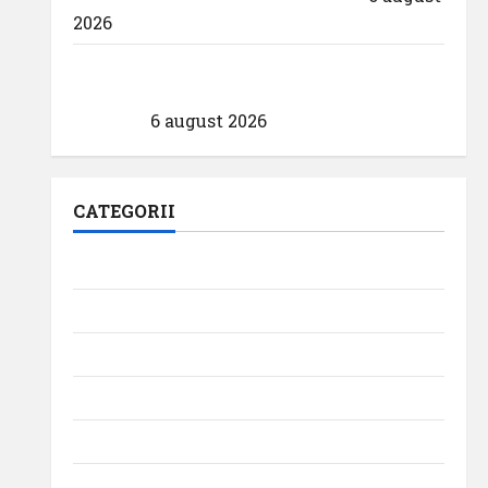
2026
Eurowings – peste zece milioane de
pasageri transportati în prima jumătate
a anului
6 august 2026
CATEGORII
Aeroporturi
Aviația militară
Companii Aeriene
Evenimente
Featured
Interviuri