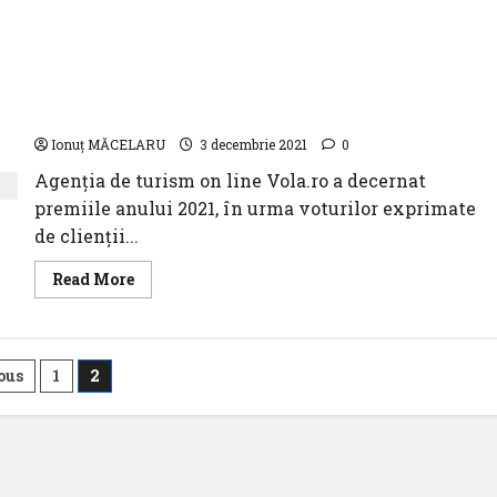
Aeroportul Internațional Cluj premiat pentru
amabilitatea personalului
Ionuț MĂCELARU
3 decembrie 2021
0
Agenția de turism on line Vola.ro a decernat
premiile anului 2021, în urma voturilor exprimate
de clienții...
Read
Read More
more
about
Aeroportul
Internațional
Cluj
inație
premiat
ous
1
2
pentru
amabilitatea
cole
personalului