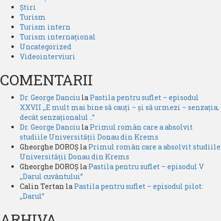
Știri
Turism
Turism intern
Turism internațional
Uncategorized
Videointerviuri
COMENTARII
Dr. George Danciu
la
Pastila pentru suflet – episodul
XXVII ,,E mult mai bine să cauți – și să urmezi – senzația,
decât senzaționalul ..”
Dr. George Danciu
la
Primul român care a absolvit
studiile Universității Donau din Krems
Gheorghe DOROȘ
la
Primul român care a absolvit studiile
Universității Donau din Krems
Gheorghe DOROȘ
la
Pastila pentru suflet – episodul V
,,Darul cuvântului”
Calin Tertan
la
Pastila pentru suflet – episodul pilot:
,,Darul”
ARHIVA