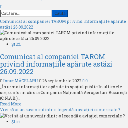
Caută
după:
Comunicat al companiei TAROM privind informațiile apărute
astăzi 26.09.2022
Știri
Comunicat al companiei TAROM
privind informațiile apărute astăzi
26.09.2022
Ionuț MĂCELARU
26 septembrie 2022
0
,,În urma informațiilor apărute în spațiul public în ultimele
ore, conform cărora Compania Națională Aeroporturi București
(C.N.A.B.)...
Read
Read More
more
Vrei să ai un suvenir dintr-o legendă a aviației comerciale ?
about
Comunicat
Știri
al