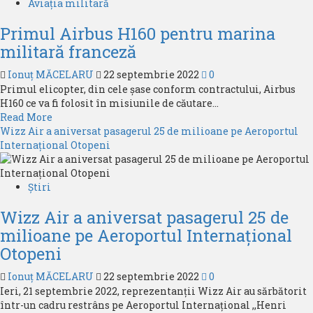
Turkish
Aviația militară
Airlines
Primul Airbus H160 pentru marina
desemnată
cea
militară franceză
mai
bună
Ionuț MĂCELARU
22 septembrie 2022
0
companie
Primul elicopter, din cele șase conform contractului, Airbus
aeriană
H160 ce va fi folosit în misiunile de căutare...
Europeană
Read
Read More
în
more
Wizz Air a aniversat pasagerul 25 de milioane pe Aeroportul
2022
about
Internațional Otopeni
Primul
Airbus
H160
Știri
pentru
Wizz Air a aniversat pasagerul 25 de
marina
militară
milioane pe Aeroportul Internațional
franceză
Otopeni
Ionuț MĂCELARU
22 septembrie 2022
0
Ieri, 21 septembrie 2022, reprezentanții Wizz Air au sărbătorit
într-un cadru restrâns pe Aeroportul Internațional ,,Henri