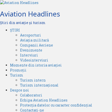
Skip
to
Aviation Headlines
content
Știri din aviație și turism
Primary
ȘTIRI
Menu
Aeroporturi
Aviația militară
Companii Aeriene
Evenimente
Interviuri
Videointerviuri
Momente din istoria aviației
Promoții
Turism
Turism intern
Turism internațional
Despre noi
Colaboratori
Echipa Aviation Headlines
Protecția datelor cu caracter confidențial
Contactați-ne