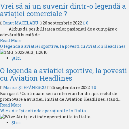
Vrei să ai un suvenir dintr-o legendă a
companiei
TAROM
aviației comerciale ?
privind
informațiile
Ionuț MĂCELARU
26 septembrie 2022
0
apărute
Airbus dă posibilitatea celor pasionați de a cumpăra o
astăzi
adevărată bucată de...
26.09.2022
Read
Read More
more
O legenda a aviatiei sportive, la povesti cu Aviation Headlines
about
Vrei
Știri
să
O legenda a aviatiei sportive, la povesti
ai
un
cu Aviation Headlines
suvenir
dintr-
Marius ȘTEFĂNESCU
25 septembrie 2022
0
o
Bun gasit ! Continuam seria interviurilor din proiectul de
legendă
promovare a aviatiei, initiat de Aviation Headlines, stand...
a
Read
Read More
aviației
more
Wizz Air își extinde operațiunile în Italia
comerciale
about
?
O
Știri
legenda