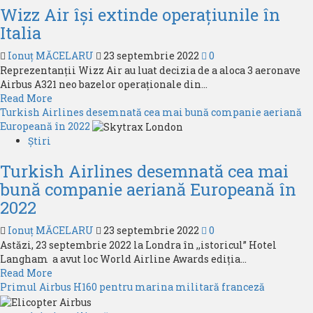
Wizz Air își extinde operațiunile în
a
aviatiei
Italia
sportive,
la
Ionuț MĂCELARU
23 septembrie 2022
0
povesti
Reprezentanții Wizz Air au luat decizia de a aloca 3 aeronave
cu
Airbus A321 neo bazelor operaționale din...
Aviation
Read
Read More
Headlines
more
Turkish Airlines desemnată cea mai bună companie aeriană
about
Europeană în 2022
Wizz
Știri
Air
Turkish Airlines desemnată cea mai
își
extinde
bună companie aeriană Europeană în
operațiunile
2022
în
Italia
Ionuț MĂCELARU
23 septembrie 2022
0
Astăzi, 23 septembrie 2022 la Londra în ,,istoricul” Hotel
Langham a avut loc World Airline Awards ediția...
Read
Read More
more
Primul Airbus H160 pentru marina militară franceză
about