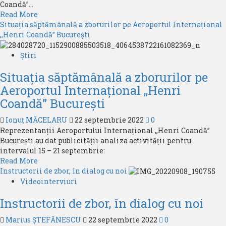
Coandă”...
Read
Read More
more
Situația săptămânală a zborurilor pe Aeroportul Internațional
about
,,Henri Coandă” București
Wizz
Air
Știri
a
Situația săptămânală a zborurilor pe
aniversat
pasagerul
Aeroportul Internațional ,,Henri
25
Coandă” București
de
milioane
Ionuț MĂCELARU
22 septembrie 2022
0
pe
Reprezentanții Aeroportului Internațional ,,Henri Coandă”
Aeroportul
București au dat publicității analiza activității pentru
Internațional
intervalul 15 – 21 septembrie:
Otopeni
Read
Read More
more
Instructorii de zbor, în dialog cu noi
about
Videointerviuri
Situația
Instructorii de zbor, în dialog cu noi
săptămânală
a
Marius ȘTEFĂNESCU
22 septembrie 2022
0
zborurilor