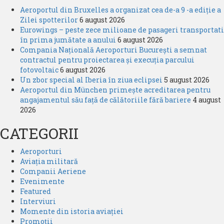
destainuie
Aeroportul din Bruxelles a organizat cea de-a 9 -a ediție a
Zilei spotterilor
6 august 2026
Eurowings – peste zece milioane de pasageri transportati
în prima jumătate a anului
6 august 2026
Compania Națională Aeroporturi București a semnat
contractul pentru proiectarea și execuția parcului
fotovoltaic
6 august 2026
Un zbor special al Iberia în ziua eclipsei
5 august 2026
Aeroportul din München primește acreditarea pentru
angajamentul său față de călătoriile fără bariere
4 august
2026
CATEGORII
Aeroporturi
Aviația militară
Companii Aeriene
Evenimente
Featured
Interviuri
Momente din istoria aviației
Promoții