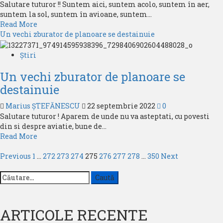
Salutare tuturor !! Suntem aici, suntem acolo, suntem în aer,
pe
suntem la sol, suntem în avioane, suntem...
Aeroportul
Read
Read More
Internațional
more
Un vechi zburator de planoare se destainuie
,,Henri
about
Coandă”
Instructorii
București
Știri
de
Un vechi zburator de planoare se
zbor,
în
destainuie
dialog
cu
Marius ȘTEFĂNESCU
22 septembrie 2022
0
noi
Salutare tuturor ! Aparem de unde nu va asteptati, cu povesti
din si despre aviatie, bune de...
Read
Read More
more
Paginație
about
Previous
1
…
272
273
274
275
276
277
278
…
350
Next
Un
articole
Caută
vechi
după:
zburator
de
planoare
ARTICOLE RECENTE
se