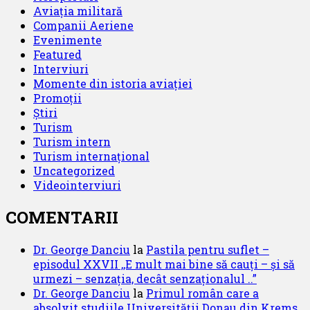
Aviația militară
Companii Aeriene
Evenimente
Featured
Interviuri
Momente din istoria aviației
Promoții
Știri
Turism
Turism intern
Turism internațional
Uncategorized
Videointerviuri
COMENTARII
Dr. George Danciu
la
Pastila pentru suflet –
episodul XXVII ,,E mult mai bine să cauți – și să
urmezi – senzația, decât senzaționalul ..”
Dr. George Danciu
la
Primul român care a
absolvit studiile Universității Donau din Krems