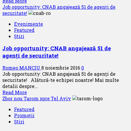
Read
Read More
more
Job opportunity: CNAB angajează 51 de agenți de
about
securitate!
Sarpe
Evenimente
intr-
Featured
o
Știri
aeronava
Aeromexico
Job opportunity: CNAB angajează 51 de
Connect
agenți de securitate!
Embraer
ERJ-
Romeo MANCIU
8 noiembrie 2016
0
190
Job opportunity: CNAB angajează 51 de agenți de
securitate! Alătură-te echipei noastre! Mai multe
detalii despre...
Read
Read More
more
Zbor nou Tarom spre Tel Aviv
about
Featured
Job
Promoții
opportunity:
Știri
CNAB
angajează