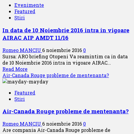
Evenimente
la
Featured
10000
Știri
de
metri
In data de 10 Noiembrie 2016 intra in vigoare
altitudine.
AIRAC AIP AMDT 11/16
Din
pacate
Romeo MANCIU
6 noiembrie 2016
0
un
Sursa: ARO briefing Otopeni Va reamintim ca in data
roman
de 10 Noiembrie 2016 intra in vigoare AIRAC...
este
Read
Read More
de
more
Air-Canada Rouge probleme de mentenanta?
vina
about
In
Featured
data
Știri
de
10
Air-Canada Rouge probleme de mentenanta?
Noiembrie
2016
Romeo MANCIU
6 noiembrie 2016
0
intra
Are compania Air-Canada Rouge probleme de
in