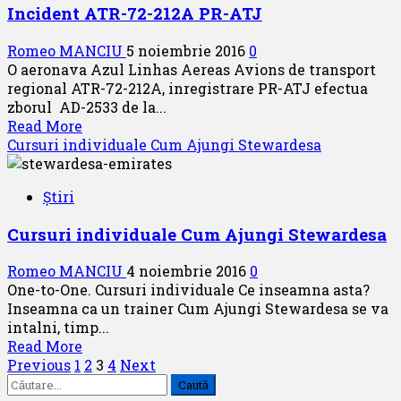
Incident ATR-72-212A PR-ATJ
investigatiei
asupra
Romeo MANCIU
5 noiembrie 2016
0
accidentului
O aeronava Azul Linhas Aereas Avions de transport
zborului
regional ATR-72-212A, inregistrare PR-ATJ efectua
AA383
zborul AD-2533 de la...
Chicago-
Read
Read More
Miami
more
Cursuri individuale Cum Ajungi Stewardesa
about
Incident
Știri
ATR-
72-
Cursuri individuale Cum Ajungi Stewardesa
212A
PR-
Romeo MANCIU
4 noiembrie 2016
0
ATJ
One-to-One. Cursuri individuale Ce inseamna asta?
Inseamna ca un trainer Cum Ajungi Stewardesa se va
intalni, timp...
Read
Read More
Paginație
more
Previous
1
2
3
4
Next
Caută
about
articole