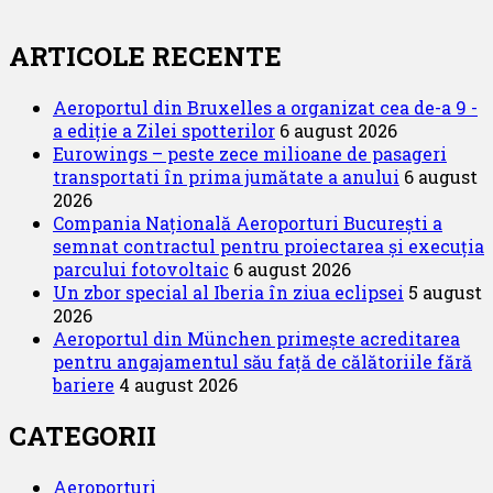
după:
Cursuri
individuale
Cum
ARTICOLE RECENTE
Ajungi
Stewardesa
Aeroportul din Bruxelles a organizat cea de-a 9 -
a ediție a Zilei spotterilor
6 august 2026
Eurowings – peste zece milioane de pasageri
transportati în prima jumătate a anului
6 august
2026
Compania Națională Aeroporturi București a
semnat contractul pentru proiectarea și execuția
parcului fotovoltaic
6 august 2026
Un zbor special al Iberia în ziua eclipsei
5 august
2026
Aeroportul din München primește acreditarea
pentru angajamentul său față de călătoriile fără
bariere
4 august 2026
CATEGORII
Aeroporturi