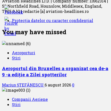
Aviation Headlines LTD. | Company number: 11662314 |
55 Northfield Road, Hounslow, Middlesex, England,
TW5 9JQ | redactie [a] aviation-headlines.ro
Protecția datelor cu caracter confidențial
You may have missed
Aeroporturi
Știri
Aeroportul din Bruxelles a organizat cea de-a
9 -a ediție a Zilei spotterilor
Marius ȘTEFĂNESCU
6 august 2026
0
Companii Aeriene
Știri