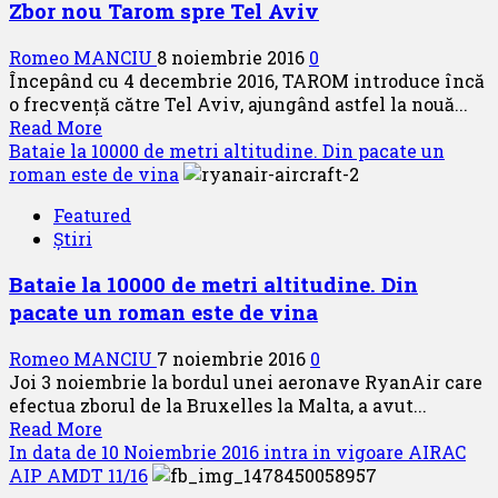
Zbor nou Tarom spre Tel Aviv
51
de
Romeo MANCIU
8 noiembrie 2016
0
agenți
Începând cu 4 decembrie 2016, TAROM introduce încă
de
o frecvență către Tel Aviv, ajungând astfel la nouă...
securitate!
Read
Read More
more
Bataie la 10000 de metri altitudine. Din pacate un
about
roman este de vina
Zbor
Featured
nou
Știri
Tarom
spre
Bataie la 10000 de metri altitudine. Din
Tel
pacate un roman este de vina
Aviv
Romeo MANCIU
7 noiembrie 2016
0
Joi 3 noiembrie la bordul unei aeronave RyanAir care
efectua zborul de la Bruxelles la Malta, a avut...
Read
Read More
more
In data de 10 Noiembrie 2016 intra in vigoare AIRAC
about
AIP AMDT 11/16
Bataie