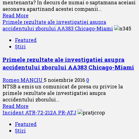
mentenanta? In decurs de numai o saptamana aceiasi
vigoare
aeronava apartinand acestei companii...
AIRAC
Read
Read More
AIP
more
Primele rezultate ale investigatiei asupra
AMDT
about
accidentului zborului AA383 Chicago-Miami
11/16
Air-
Featured
Canada
Știri
Rouge
probleme
Primele rezultate ale investigatiei asupra
de
accidentului zborului AA383 Chicago-Miami
mentenanta?
Romeo MANCIU
5 noiembrie 2016
0
NTSB a emis un comunicat de presa cu privire la
primele rezultate ale investigatiei asupra
accidentului zborului...
Read
Read More
more
Incident ATR-72-212A PR-ATJ
about
Featured
Primele
Știri
rezultate
ale