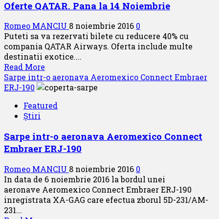
Oferte QATAR. Pana la 14 Noiembrie
Romeo MANCIU
8 noiembrie 2016
0
Puteti sa va rezervati bilete cu reducere 40% cu
compania QATAR Airways. Oferta include multe
destinatii exotice....
Read
Read More
more
Sarpe intr-o aeronava Aeromexico Connect Embraer
about
ERJ-190
Oferte
Featured
QATAR.
Știri
Pana
la
Sarpe intr-o aeronava Aeromexico Connect
14
Embraer ERJ-190
Noiembrie
Romeo MANCIU
8 noiembrie 2016
0
In data de 6 noiembrie 2016 la bordul unei
aeronave Aeromexico Connect Embraer ERJ-190
inregistrata XA-GAG care efectua zborul 5D-231/AM-
231...