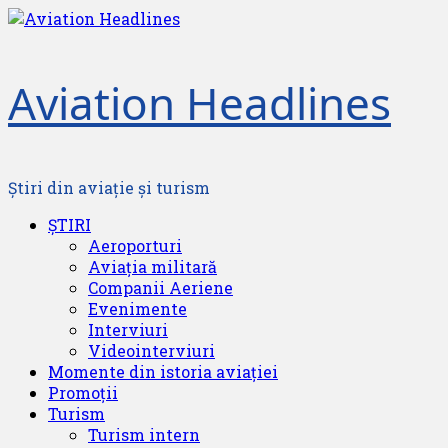
Skip
to
content
Aviation Headlines
Știri din aviație și turism
Primary
ȘTIRI
Menu
Aeroporturi
Aviația militară
Companii Aeriene
Evenimente
Interviuri
Videointerviuri
Momente din istoria aviației
Promoții
Turism
Turism intern