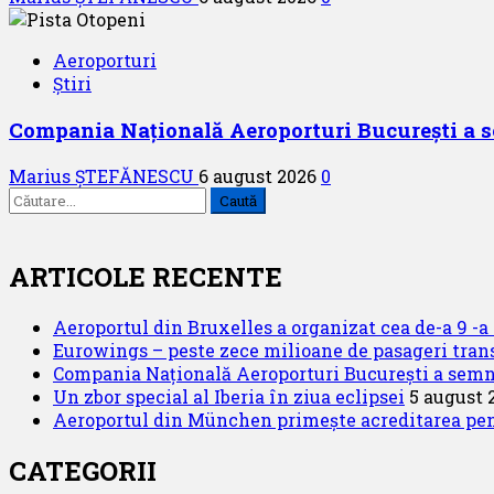
Aeroporturi
Știri
Compania Națională Aeroporturi București a se
Marius ȘTEFĂNESCU
6 august 2026
0
Caută
după:
ARTICOLE RECENTE
Aeroportul din Bruxelles a organizat cea de-a 9 -a e
Eurowings – peste zece milioane de pasageri trans
Compania Națională Aeroporturi București a semnat
Un zbor special al Iberia în ziua eclipsei
5 august 
Aeroportul din München primește acreditarea pentr
CATEGORII