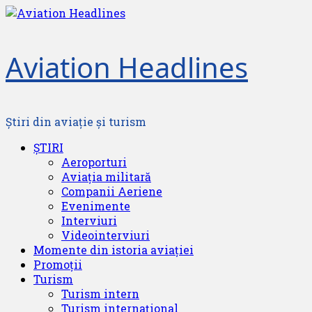
Skip
to
content
Aviation Headlines
Știri din aviație și turism
Primary
ȘTIRI
Menu
Aeroporturi
Aviația militară
Companii Aeriene
Evenimente
Interviuri
Videointerviuri
Momente din istoria aviației
Promoții
Turism
Turism intern
Turism internațional