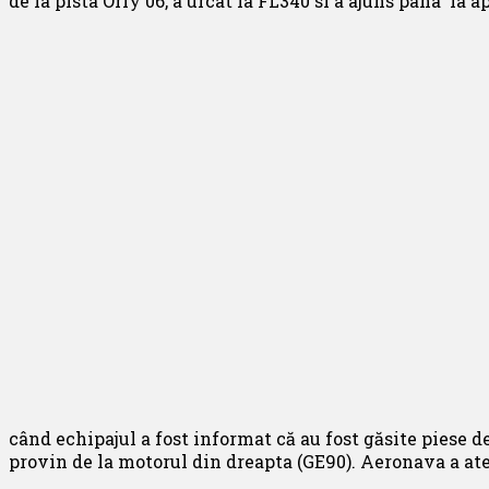
de la pista Orly 06, a urcat la FL340 si a ajuns pana la
când echipajul a fost informat că au fost găsite piese d
provin de la motorul din dreapta (GE90). Aeronava a ate