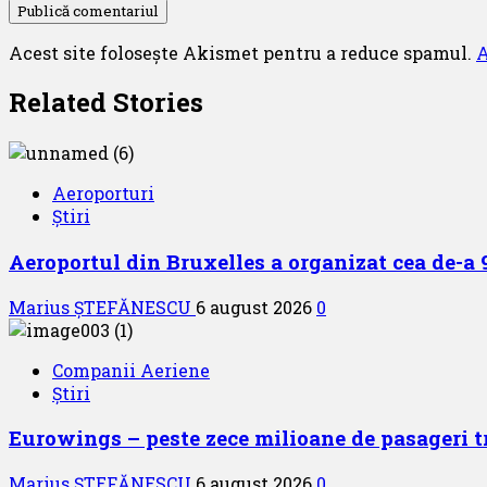
Acest site folosește Akismet pentru a reduce spamul.
A
Related Stories
Aeroporturi
Știri
Aeroportul din Bruxelles a organizat cea de-a 9 
Marius ȘTEFĂNESCU
6 august 2026
0
Companii Aeriene
Știri
Eurowings – peste zece milioane de pasageri t
Marius ȘTEFĂNESCU
6 august 2026
0