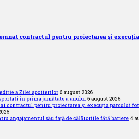
mnat contractul pentru proiectarea și execuția
diție a Zilei spotterilor
6 august 2026
portati în prima jumătate a anului
6 august 2026
 contractul pentru proiectarea și execuția parcului fo
2026
u angajamentul său față de călătoriile fără bariere
4 a