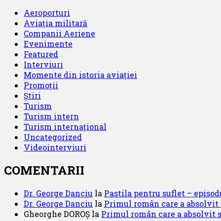
Aeroporturi
Aviația militară
Companii Aeriene
Evenimente
Featured
Interviuri
Momente din istoria aviației
Promoții
Știri
Turism
Turism intern
Turism internațional
Uncategorized
Videointerviuri
COMENTARII
Dr. George Danciu
la
Pastila pentru suflet – episod
Dr. George Danciu
la
Primul român care a absolvit
Gheorghe DOROȘ
la
Primul român care a absolvit 