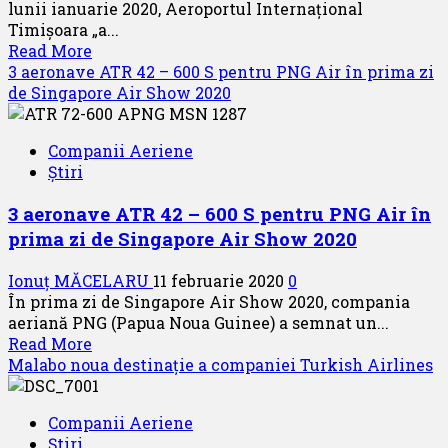
lunii ianuarie 2020, Aeroportul Internațional
dronelor
Timișoara „a...
Read
Read More
more
3 aeronave ATR 42 – 600 S pentru PNG Air în prima zi
about
de Singapore Air Show 2020
Început
de
Companii Aeriene
an
Știri
favorabil
pentru
3 aeronave ATR 42 – 600 S pentru PNG Air în
Aeroportul
prima zi de Singapore Air Show 2020
Internațional
Timișoara
Ionuț MĂCELARU
11 februarie 2020
0
În prima zi de Singapore Air Show 2020, compania
aeriană PNG (Papua Noua Guinee) a semnat un...
Read
Read More
more
Malabo noua destinație a companiei Turkish Airlines
about
3
Companii Aeriene
aeronave
Știri
ATR