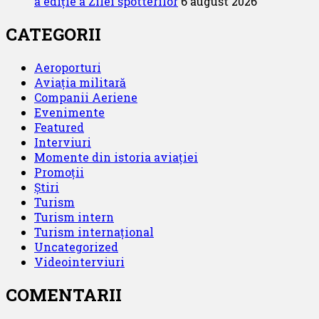
a ediție a Zilei spotterilor
6 august 2026
CATEGORII
Aeroporturi
Aviația militară
Companii Aeriene
Evenimente
Featured
Interviuri
Momente din istoria aviației
Promoții
Știri
Turism
Turism intern
Turism internațional
Uncategorized
Videointerviuri
COMENTARII