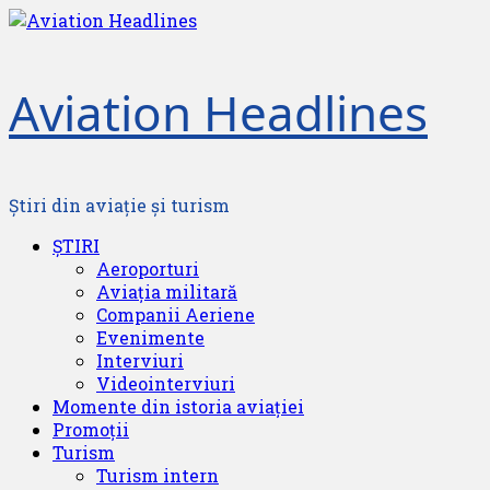
Skip
to
content
Aviation Headlines
Știri din aviație și turism
Primary
ȘTIRI
Menu
Aeroporturi
Aviația militară
Companii Aeriene
Evenimente
Interviuri
Videointerviuri
Momente din istoria aviației
Promoții
Turism
Turism intern