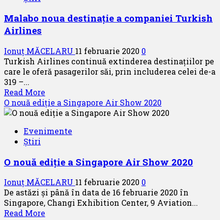
42
Malabo noua destinație a companiei Turkish
–
Airlines
600
S
Ionuț MĂCELARU
11 februarie 2020
0
pentru
Turkish Airlines continuă extinderea destinațiilor pe
PNG
care le oferă pasagerilor săi, prin includerea celei de-a
Air
319 –...
în
Read
Read More
prima
more
O nouă ediție a Singapore Air Show 2020
zi
about
de
Malabo
Singapore
Evenimente
noua
Air
Știri
destinație
Show
a
2020
O nouă ediție a Singapore Air Show 2020
companiei
Turkish
Ionuț MĂCELARU
11 februarie 2020
0
Airlines
De astăzi și până în data de 16 februarie 2020 în
Singapore, Changi Exhibition Center, 9 Aviation...
Read
Read More