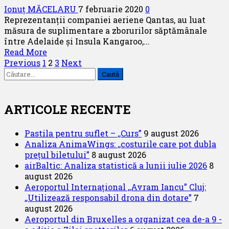
Ionuț MĂCELARU
7 februarie 2020
0
Air
Reprezentanții companiei aeriene Qantas, au luat
Serbia
măsura de suplimentare a zborurilor săptămânale
între Adelaide și Insula Kangaroo,...
Read
Read More
Paginație
more
Previous
1
2
3
Next
Caută
about
articole
după:
Qantas
suplimentează
zborurile
ARTICOLE RECENTE
către
Insula
Pastila pentru suflet – ,,Curs”
9 august 2026
Kangaroo
Analiza AnimaWings: ,,costurile care pot dubla
prețul biletului”
8 august 2026
airBaltic: Analiza statistică a lunii iulie 2026
8
august 2026
Aeroportul Internațional ,,Avram Iancu” Cluj:
,,Utilizează responsabil drona din dotare”
7
august 2026
Aeroportul din Bruxelles a organizat cea de-a 9 -