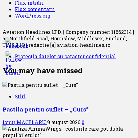
Flux intrări
Flux comentarii
WordPress.org
Aviation Headlines LTD. | Company number: 11662314 |
55 Northfield Road, Hounslow, Middlesex, England,
TW5 9JQ | redactie [a] aviation-headlines.ro
Protecția datelor cu caracter confidențial
You may have missed
Știri
Pastila pentru suflet – ,,Curs”
Ionuț MĂCELARU
9 august 2026
0