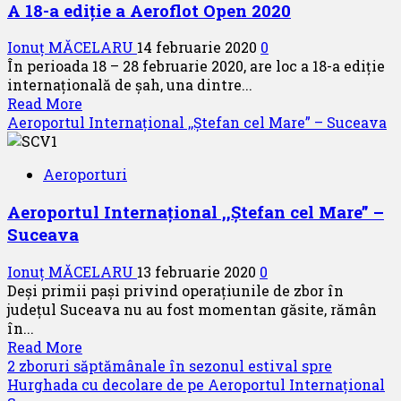
A 18-a ediție a Aeroflot Open 2020
Ionuț MĂCELARU
14 februarie 2020
0
În perioada 18 – 28 februarie 2020, are loc a 18-a ediție
internațională de șah, una dintre...
Read
Read More
more
Aeroportul Internațional ,,Ștefan cel Mare” – Suceava
about
A
Aeroporturi
18-
a
Aeroportul Internațional ,,Ștefan cel Mare” –
ediție
Suceava
a
Aeroflot
Ionuț MĂCELARU
13 februarie 2020
0
Open
Deși primii pași privind operațiunile de zbor în
2020
județul Suceava nu au fost momentan găsite, rămân
în...
Read
Read More
more
2 zboruri săptămânale în sezonul estival spre
about
Hurghada cu decolare de pe Aeroportul Internațional