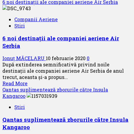
more
6 noi destinații ale companiei aeriene Air Serbia
about
O
Companii Aeriene
nouă
Știri
ediție
a
6 noi destinații ale companiei aeriene Air
Singapore
Serbia
Air
Show
Ionuț MĂCELARU
10 februarie 2020
0
2020
După extinderea semnificativă privind noile
destinații ale companiei aeriene Air Serbia de anul
trecut, aceasta și-a propus...
Read
Read More
more
Qantas suplimentează zborurile către Insula
about
Kangaroo
6
Știri
noi
destinații
Qantas suplimentează zborurile către Insula
ale
Kangaroo
companiei
aeriene