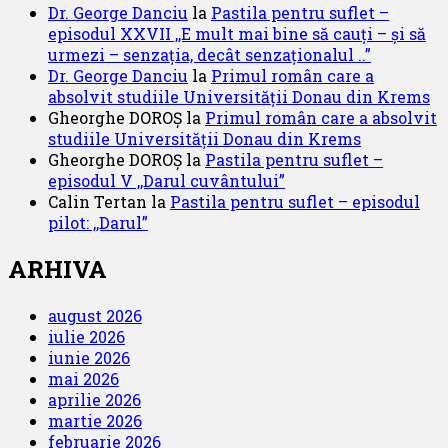
Dr. George Danciu
la
Pastila pentru suflet –
episodul XXVII ,,E mult mai bine să cauți – și să
urmezi – senzația, decât senzaționalul ..”
Dr. George Danciu
la
Primul român care a
absolvit studiile Universității Donau din Krems
Gheorghe DOROȘ
la
Primul român care a absolvit
studiile Universității Donau din Krems
Gheorghe DOROȘ
la
Pastila pentru suflet –
episodul V ,,Darul cuvântului”
Calin Tertan
la
Pastila pentru suflet – episodul
pilot: ,,Darul”
ARHIVA
august 2026
iulie 2026
iunie 2026
mai 2026
aprilie 2026
martie 2026
februarie 2026