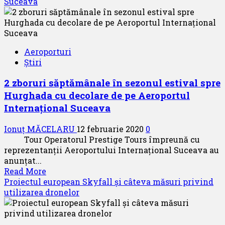
Aeroportul
Suceava
Internațional
,,Ștefan
cel
Mare”
Aeroporturi
–
Știri
Suceava
2 zboruri săptămânale în sezonul estival spre
Hurghada cu decolare de pe Aeroportul
Internațional Suceava
Ionuț MĂCELARU
12 februarie 2020
0
Tour Operatorul Prestige Tours împreună cu
reprezentanții Aeroportului Internațional Suceava au
anunțat...
Read
Read More
more
Proiectul european Skyfall și câteva măsuri privind
about
utilizarea dronelor
2
zboruri
săptămânale