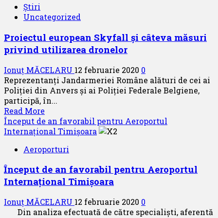
Știri
în
Uncategorized
sezonul
estival
Proiectul european Skyfall și câteva măsuri
spre
privind utilizarea dronelor
Hurghada
cu
Ionuț MĂCELARU
12 februarie 2020
0
decolare
Reprezentanți Jandarmeriei Române alături de cei ai
de
Poliției din Anvers și ai Poliției Federale Belgiene,
pe
participă, în...
Aeroportul
Read
Read More
Internațional
more
Început de an favorabil pentru Aeroportul
Suceava
about
Internațional Timișoara
Proiectul
Aeroporturi
european
Skyfall
Început de an favorabil pentru Aeroportul
și
Internațional Timișoara
câteva
măsuri
Ionuț MĂCELARU
12 februarie 2020
0
privind
Din analiza efectuată de către specialiști, aferentă
utilizarea