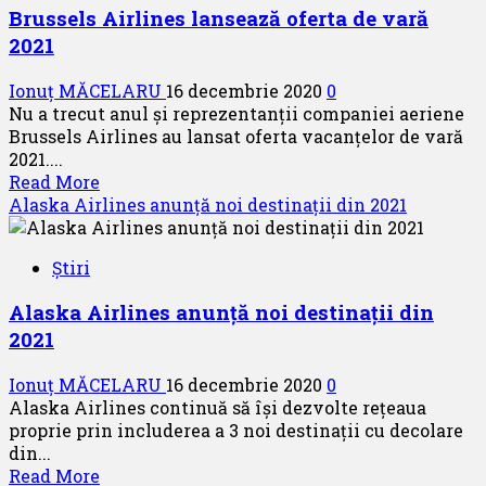
Brussels Airlines lansează oferta de vară
a
2021
companiei
Air
Ionuț MĂCELARU
16 decembrie 2020
0
Canada
Nu a trecut anul și reprezentanții companiei aeriene
Brussels Airlines au lansat oferta vacanțelor de vară
2021....
Read
Read More
more
Alaska Airlines anunță noi destinații din 2021
about
Brussels
Știri
Airlines
lansează
Alaska Airlines anunță noi destinații din
oferta
2021
de
vară
Ionuț MĂCELARU
16 decembrie 2020
0
2021
Alaska Airlines continuă să își dezvolte rețeaua
proprie prin includerea a 3 noi destinații cu decolare
din...
Read
Read More