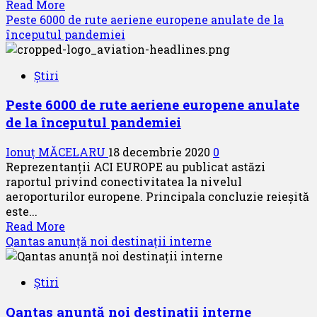
Read
Read More
more
Peste 6000 de rute aeriene europene anulate de la
about
începutul pandemiei
Anunț
pentru
Știri
pasagerii
care
Peste 6000 de rute aeriene europene anulate
aveau
de la începutul pandemiei
rezervare
la
Ionuț MĂCELARU
18 decembrie 2020
0
zborurile
Reprezentanții ACI EUROPE au publicat astăzi
spre
raportul privind conectivitatea la nivelul
/
aeroporturilor europene. Principala concluzie reieșită
dinspre
este...
Londra
Read
Read More
more
Qantas anunță noi destinații interne
about
Peste
Știri
6000
de
Qantas anunță noi destinații interne
rute