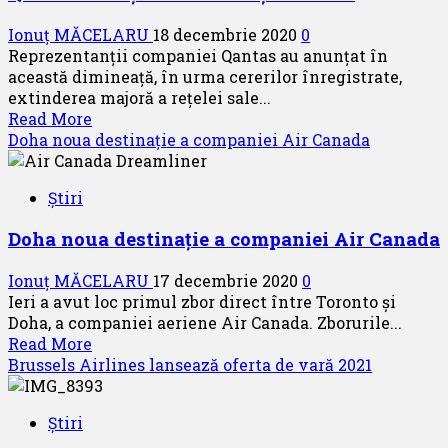
aeriene
Ionuț MĂCELARU
18 decembrie 2020
0
europene
Reprezentanții companiei Qantas au anunțat în
anulate
această dimineață, în urma cererilor înregistrate,
de
extinderea majoră a rețelei sale...
la
Read
Read More
începutul
more
Doha noua destinație a companiei Air Canada
pandemiei
about
Qantas
Știri
anunță
noi
Doha noua destinație a companiei Air Canada
destinații
interne
Ionuț MĂCELARU
17 decembrie 2020
0
Ieri a avut loc primul zbor direct între Toronto și
Doha, a companiei aeriene Air Canada. Zborurile...
Read
Read More
more
Brussels Airlines lansează oferta de vară 2021
about
Doha
Știri
noua
destinație