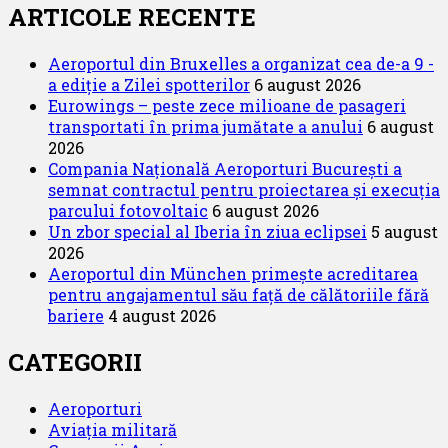
al
ARTICOLE RECENTE
companiei
JetBlue
Aeroportul din Bruxelles a organizat cea de-a 9 -
către
a ediție a Zilei spotterilor
6 august 2026
Guyana
Eurowings – peste zece milioane de pasageri
transportati în prima jumătate a anului
6 august
2026
Compania Națională Aeroporturi București a
semnat contractul pentru proiectarea și execuția
parcului fotovoltaic
6 august 2026
Un zbor special al Iberia în ziua eclipsei
5 august
2026
Aeroportul din München primește acreditarea
pentru angajamentul său față de călătoriile fără
bariere
4 august 2026
CATEGORII
Aeroporturi
Aviația militară