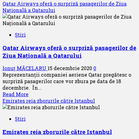
more
Qatar Airways oferă o surpriză pasagerilor de Ziua
about
Națională a Qatarului
Alaska
Airlines
anunță
Știri
noi
destinații
Qatar Airways oferă o surpriză pasagerilor de
din
Ziua Națională a Qatarului
2021
Ionuț MĂCELARU
15 decembrie 2020
0
Reprezentanții companiei aeriene Qatar pregătesc o
surpriză pasagerilor care vor zbura pe data de 18
decembrie. În...
Read
Read More
more
Emirates reia zborurile către Istanbul
about
Qatar
Știri
Airways
oferă
Emirates reia zborurile către Istanbul
o