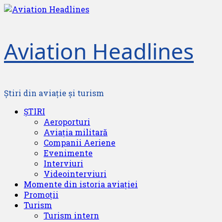
Skip
to
content
Aviation Headlines
Știri din aviație și turism
Primary
ȘTIRI
Menu
Aeroporturi
Aviația militară
Companii Aeriene
Evenimente
Interviuri
Videointerviuri
Momente din istoria aviației
Promoții
Turism
Turism intern