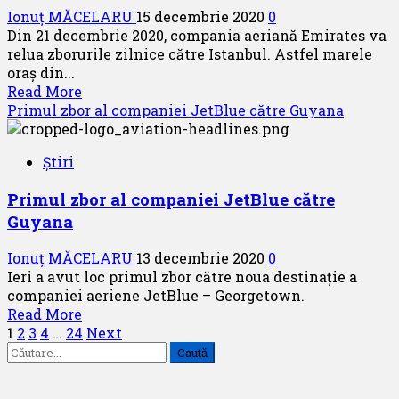
surpriză
Ionuț MĂCELARU
15 decembrie 2020
0
pasagerilor
Din 21 decembrie 2020, compania aeriană Emirates va
de
relua zborurile zilnice către Istanbul. Astfel marele
Ziua
oraș din...
Națională
Read
Read More
a
more
Primul zbor al companiei JetBlue către Guyana
Qatarului
about
Emirates
Știri
reia
zborurile
Primul zbor al companiei JetBlue către
către
Guyana
Istanbul
Ionuț MĂCELARU
13 decembrie 2020
0
Ieri a avut loc primul zbor către noua destinație a
companiei aeriene JetBlue – Georgetown.
Read
Read More
Paginație
more
1
2
3
4
…
24
Next
Caută
about
articole
după:
Primul
zbor