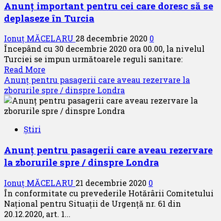
Anunț important pentru cei care doresc să se
deplaseze în Turcia
Ionuț MĂCELARU
28 decembrie 2020
0
Începând cu 30 decembrie 2020 ora 00.00, la nivelul
Turciei se impun următoarele reguli sanitare:
Read
Read More
more
Anunț pentru pasagerii care aveau rezervare la
about
zborurile spre / dinspre Londra
Anunț
important
pentru
Știri
cei
care
Anunț pentru pasagerii care aveau rezervare
doresc
la zborurile spre / dinspre Londra
să
se
Ionuț MĂCELARU
21 decembrie 2020
0
deplaseze
În conformitate cu prevederile Hotărârii Comitetului
în
Național pentru Situații de Urgență nr. 61 din
Turcia
20.12.2020, art. 1...