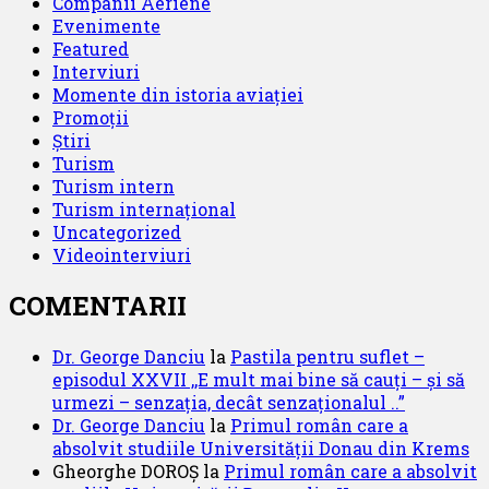
Companii Aeriene
Evenimente
Featured
Interviuri
Momente din istoria aviației
Promoții
Știri
Turism
Turism intern
Turism internațional
Uncategorized
Videointerviuri
COMENTARII
Dr. George Danciu
la
Pastila pentru suflet –
episodul XXVII ,,E mult mai bine să cauți – și să
urmezi – senzația, decât senzaționalul ..”
Dr. George Danciu
la
Primul român care a
absolvit studiile Universității Donau din Krems
Gheorghe DOROȘ
la
Primul român care a absolvit