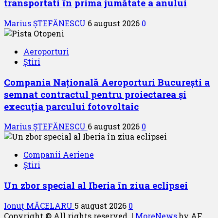
transportati în prima jumătate a anului
Marius ȘTEFĂNESCU
6 august 2026
0
Aeroporturi
Știri
Compania Națională Aeroporturi București a
semnat contractul pentru proiectarea și
execuția parcului fotovoltaic
Marius ȘTEFĂNESCU
6 august 2026
0
Companii Aeriene
Știri
Un zbor special al Iberia în ziua eclipsei
Ionuț MĂCELARU
5 august 2026
0
Copyright © All rights reserved.
|
MoreNews
by AF