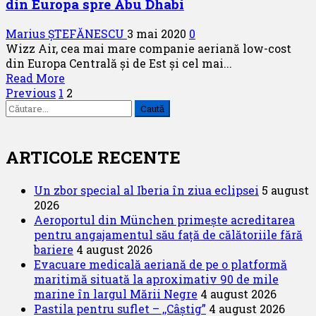
din Europa spre Abu Dhabi
noi
zboruri
Marius ȘTEFĂNESCU
3 mai 2020
0
din
Wizz Air, cea mai mare companie aeriană low-cost
Viena,
din Europa Centrală și de Est și cel mai...
inclusiv
Read
Read More
spre
Paginație
more
Previous
1
2
Constanța
Caută
about
articole
după:
Wizz
Air
lansează
ARTICOLE RECENTE
primele
zboruri
Un zbor special al Iberia în ziua eclipsei
5 august
low
2026
cost
Aeroportul din München primește acreditarea
din
pentru angajamentul său față de călătoriile fără
Europa
bariere
4 august 2026
spre
Evacuare medicală aeriană de pe o platformă
Abu
maritimă situată la aproximativ 90 de mile
Dhabi
marine în largul Mării Negre
4 august 2026
Pastila pentru suflet – ,,Câștig”
4 august 2026