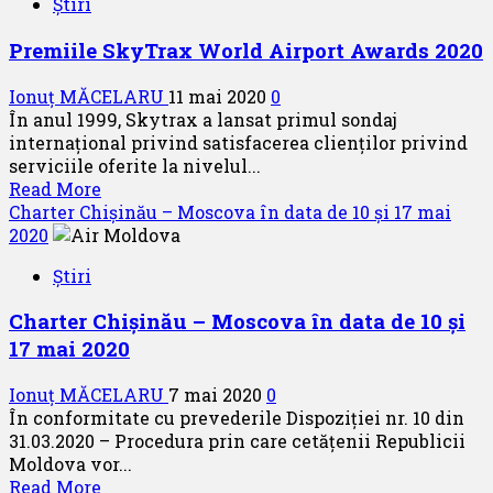
Știri
de
zbor
Premiile SkyTrax World Airport Awards 2020
până
în
Ionuț MĂCELARU
11 mai 2020
0
data
În anul 1999, Skytrax a lansat primul sondaj
de
internațional privind satisfacerea clienților privind
25
serviciile oferite la nivelul...
mai
Read
Read More
2020
more
Charter Chișinău – Moscova în data de 10 și 17 mai
la
about
2020
nivelul
Premiile
companiei
Știri
SkyTrax
aeriene
World
Air
Charter Chișinău – Moscova în data de 10 și
Airport
Moldova
17 mai 2020
Awards
2020
Ionuț MĂCELARU
7 mai 2020
0
În conformitate cu prevederile Dispoziției nr. 10 din
31.03.2020 – Procedura prin care cetățenii Republicii
Moldova vor...
Read
Read More