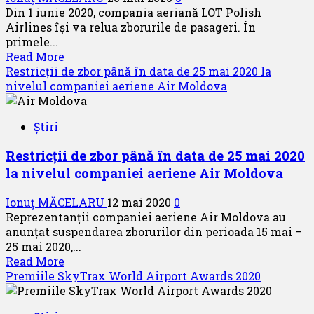
Din 1 iunie 2020, compania aeriană LOT Polish
26
Airlines își va relua zborurile de pasageri. În
și
primele...
27
Read
Read More
mai
more
Restricții de zbor până în data de 25 mai 2020 la
2020
about
nivelul companiei aeriene Air Moldova
LOT
Polish
Știri
Airlines
își
Restricții de zbor până în data de 25 mai 2020
reia
la nivelul companiei aeriene Air Moldova
zborurile
comerciale
Ionuț MĂCELARU
12 mai 2020
0
Reprezentanții companiei aeriene Air Moldova au
anunțat suspendarea zborurilor din perioada 15 mai –
25 mai 2020,...
Read
Read More
more
Premiile SkyTrax World Airport Awards 2020
about
Restricții