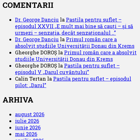
COMENTARII
Dr. George Danciu
la
Pastila pentru suflet –
episodul XXVII ,,E mult mai bine să cauți – și să
urmezi – senzația, decât senzaționalul ..”
Dr. George Danciu
la
Primul român care a
absolvit studiile Universității Donau din Krems
Gheorghe DOROȘ
la
Primul român care a absolvit
studiile Universității Donau din Krems
Gheorghe DOROȘ
la
Pastila pentru suflet –
episodul V ,,Darul cuvântului”
Calin Tertan
la
Pastila pentru suflet – episodul
pilot: ,,Darul”
ARHIVA
august 2026
iulie 2026
iunie 2026
mai 2026