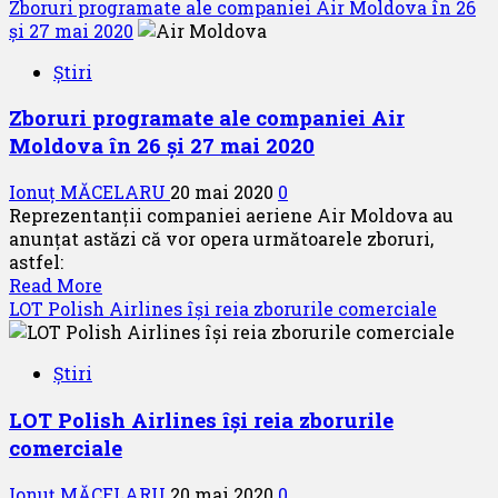
more
Zboruri programate ale companiei Air Moldova în 26
2020
about
și 27 mai 2020
Din
Știri
25
iunie
Zboruri programate ale companiei Air
2020,
Moldova în 26 și 27 mai 2020
CONDOR
reia
Ionuț MĂCELARU
20 mai 2020
0
zborurile
Reprezentanții companiei aeriene Air Moldova au
către
anunțat astăzi că vor opera următoarele zboruri,
destinațiile
astfel:
de
Read
Read More
vacanță
more
LOT Polish Airlines își reia zborurile comerciale
about
Zboruri
Știri
programate
ale
LOT Polish Airlines își reia zborurile
companiei
comerciale
Air
Moldova
Ionuț MĂCELARU
20 mai 2020
0
în