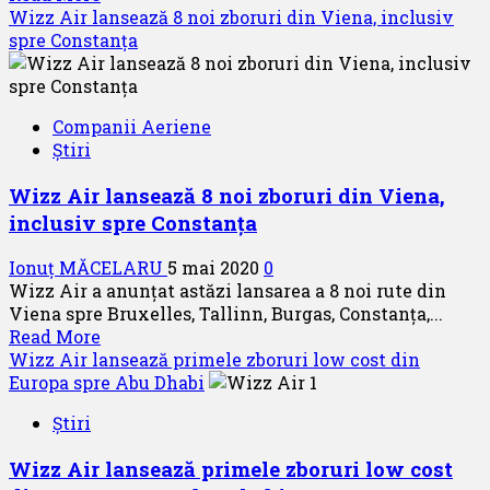
more
Wizz Air lansează 8 noi zboruri din Viena, inclusiv
about
spre Constanța
Charter
Chișinău
–
Companii Aeriene
Moscova
Știri
în
data
Wizz Air lansează 8 noi zboruri din Viena,
de
inclusiv spre Constanța
10
și
Ionuț MĂCELARU
5 mai 2020
0
17
Wizz Air a anunțat astăzi lansarea a 8 noi rute din
mai
Viena spre Bruxelles, Tallinn, Burgas, Constanța,...
2020
Read
Read More
more
Wizz Air lansează primele zboruri low cost din
about
Europa spre Abu Dhabi
Wizz
Știri
Air
lansează
Wizz Air lansează primele zboruri low cost
8