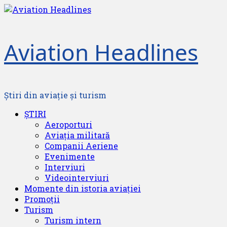
Skip
to
content
Aviation Headlines
Știri din aviație și turism
Primary
ȘTIRI
Menu
Aeroporturi
Aviația militară
Companii Aeriene
Evenimente
Interviuri
Videointerviuri
Momente din istoria aviației
Promoții
Turism
Turism intern