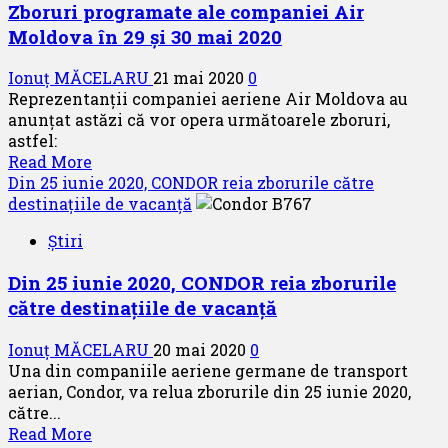
Zboruri programate ale companiei Air
Moldova în 29 și 30 mai 2020
Ionuț MĂCELARU
21 mai 2020
0
Reprezentanții companiei aeriene Air Moldova au
anunțat astăzi că vor opera următoarele zboruri,
astfel:
Read
Read More
more
Din 25 iunie 2020, CONDOR reia zborurile către
about
destinațiile de vacanță
Zboruri
Știri
programate
ale
Din 25 iunie 2020, CONDOR reia zborurile
companiei
către destinațiile de vacanță
Air
Moldova
Ionuț MĂCELARU
20 mai 2020
0
în
Una din companiile aeriene germane de transport
29
aerian, Condor, va relua zborurile din 25 iunie 2020,
și
către...
30
Read
Read More
mai