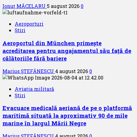
Ionuț MĂCELARU
5 august 2026
0
Aeroporturi
Știri
Aeroportul din München primește
acreditarea pentru angajamentul său față de
călătoriile fără bariere
Marius ȘTEFĂNESCU
4 august 2026
0
Aviația militară
Știri
Evacuare medicală aeriană de pe o platformă
maritimă situată la aproximativ 90 de mile
marine în largul Mării Negre
Marius ȘTEFĂNESCU
4 august 2026
0