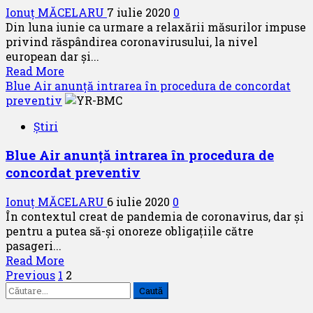
Ionuț MĂCELARU
7 iulie 2020
0
Belgia,
Din luna iunie ca urmare a relaxării măsurilor impuse
Italia,
privind răspândirea coronavirusului, la nivel
Marea
european dar și...
Britanie
Read
Read More
și
more
Blue Air anunță intrarea în procedura de concordat
Spania
about
preventiv
Creșterea
Știri
treptată
a
Blue Air anunță intrarea în procedura de
zborurilor
concordat preventiv
pe
Aeroportul
Ionuț MĂCELARU
6 iulie 2020
0
Internațional
În contextul creat de pandemia de coronavirus, dar și
Timișoara
pentru a putea să-și onoreze obligațiile către
pasageri...
Read
Read More
Paginație
more
Previous
1
2
Caută
about
articole
după:
Blue