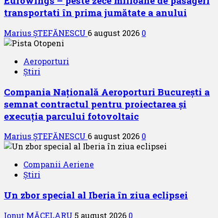
Eurowings – peste zece milioane de pasageri
transportati în prima jumătate a anului
Marius ȘTEFĂNESCU
6 august 2026
0
Aeroporturi
Știri
Compania Națională Aeroporturi București a
semnat contractul pentru proiectarea și
execuția parcului fotovoltaic
Marius ȘTEFĂNESCU
6 august 2026
0
Companii Aeriene
Știri
Un zbor special al Iberia în ziua eclipsei
Ionuț MĂCELARU
5 august 2026
0