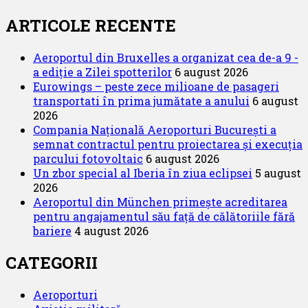
Air
anunță
ARTICOLE RECENTE
intrarea
în
Aeroportul din Bruxelles a organizat cea de-a 9 -
procedura
a ediție a Zilei spotterilor
6 august 2026
de
Eurowings – peste zece milioane de pasageri
concordat
transportati în prima jumătate a anului
6 august
preventiv
2026
Compania Națională Aeroporturi București a
semnat contractul pentru proiectarea și execuția
parcului fotovoltaic
6 august 2026
Un zbor special al Iberia în ziua eclipsei
5 august
2026
Aeroportul din München primește acreditarea
pentru angajamentul său față de călătoriile fără
bariere
4 august 2026
CATEGORII
Aeroporturi