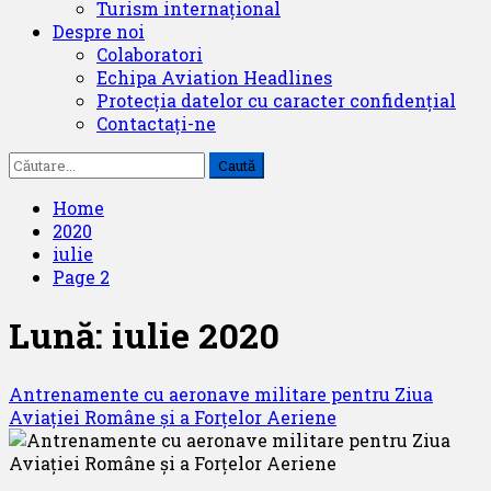
Turism internațional
Despre noi
Colaboratori
Echipa Aviation Headlines
Protecția datelor cu caracter confidențial
Contactați-ne
Caută
după:
Home
2020
iulie
Page 2
Lună:
iulie 2020
Antrenamente cu aeronave militare pentru Ziua
Aviaţiei Române și a Forţelor Aeriene