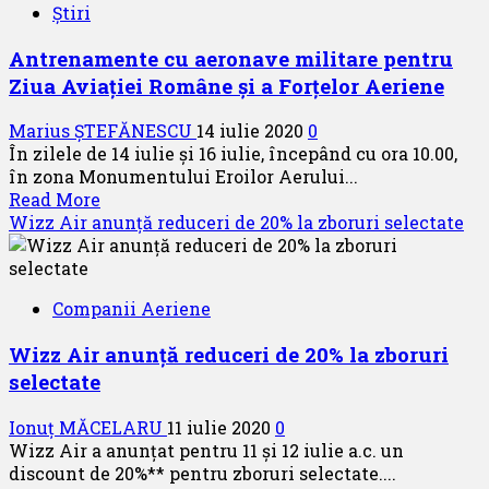
Știri
Antrenamente cu aeronave militare pentru
Ziua Aviaţiei Române și a Forţelor Aeriene
Marius ȘTEFĂNESCU
14 iulie 2020
0
În zilele de 14 iulie și 16 iulie, începând cu ora 10.00,
în zona Monumentului Eroilor Aerului...
Read
Read More
more
Wizz Air anunță reduceri de 20% la zboruri selectate
about
Antrenamente
cu
Companii Aeriene
aeronave
militare
Wizz Air anunță reduceri de 20% la zboruri
pentru
selectate
Ziua
Aviaţiei
Ionuț MĂCELARU
11 iulie 2020
0
Române
Wizz Air a anunțat pentru 11 și 12 iulie a.c. un
și
discount de 20%** pentru zboruri selectate....
a