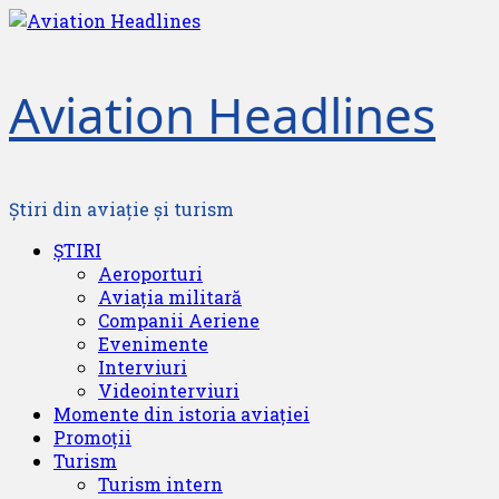
Skip
to
content
Aviation Headlines
Știri din aviație și turism
Primary
ȘTIRI
Menu
Aeroporturi
Aviația militară
Companii Aeriene
Evenimente
Interviuri
Videointerviuri
Momente din istoria aviației
Promoții
Turism
Turism intern