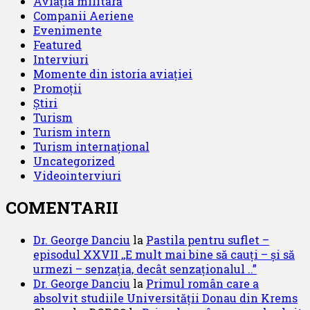
Aviația militară
Companii Aeriene
Evenimente
Featured
Interviuri
Momente din istoria aviației
Promoții
Știri
Turism
Turism intern
Turism internațional
Uncategorized
Videointerviuri
COMENTARII
Dr. George Danciu
la
Pastila pentru suflet –
episodul XXVII ,,E mult mai bine să cauți – și să
urmezi – senzația, decât senzaționalul ..”
Dr. George Danciu
la
Primul român care a
absolvit studiile Universității Donau din Krems