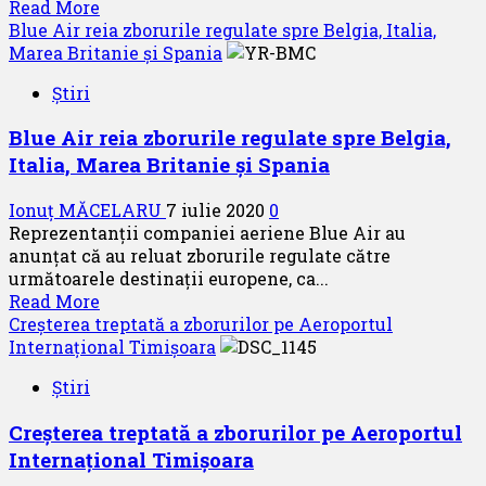
Read
Read More
Forţelor
more
Blue Air reia zborurile regulate spre Belgia, Italia,
Aeriene
about
Marea Britanie și Spania
Wizz
Știri
Air
anunță
Blue Air reia zborurile regulate spre Belgia,
reduceri
Italia, Marea Britanie și Spania
de
20%
Ionuț MĂCELARU
7 iulie 2020
0
la
Reprezentanții companiei aeriene Blue Air au
zboruri
anunțat că au reluat zborurile regulate către
selectate
următoarele destinații europene, ca...
Read
Read More
more
Creșterea treptată a zborurilor pe Aeroportul
about
Internațional Timișoara
Blue
Știri
Air
reia
Creșterea treptată a zborurilor pe Aeroportul
zborurile
Internațional Timișoara
regulate
spre