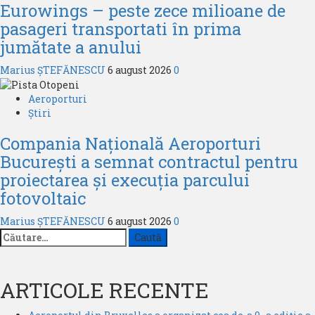
Eurowings – peste zece milioane de
pasageri transportati în prima
jumătate a anului
Marius ȘTEFĂNESCU
6 august 2026
0
Aeroporturi
Știri
Compania Națională Aeroporturi
București a semnat contractul pentru
proiectarea și execuția parcului
fotovoltaic
Marius ȘTEFĂNESCU
6 august 2026
0
Caută
după:
ARTICOLE RECENTE