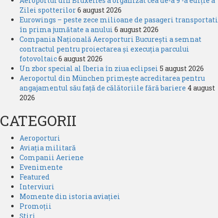
Aeroportul din Bruxelles a organizat cea de-a 9 -a ediție a
Zilei spotterilor
6 august 2026
Eurowings – peste zece milioane de pasageri transportati
în prima jumătate a anului
6 august 2026
Compania Națională Aeroporturi București a semnat
contractul pentru proiectarea și execuția parcului
fotovoltaic
6 august 2026
Un zbor special al Iberia în ziua eclipsei
5 august 2026
Aeroportul din München primește acreditarea pentru
angajamentul său față de călătoriile fără bariere
4 august
2026
CATEGORII
Aeroporturi
Aviația militară
Companii Aeriene
Evenimente
Featured
Interviuri
Momente din istoria aviației
Promoții
Știri