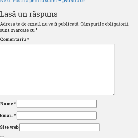
navigation
Next:
Pastila pentru suflet – ,,Nu știu ce”
Lasă un răspuns
Adresa ta de email nu va fi publicată.
Câmpurile obligatorii
sunt marcate cu
*
Comentariu
*
Nume
*
Email
*
Site web