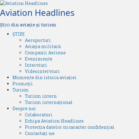
Skip
to
Aviation Headlines
content
Știri din aviație și turism
Primary
ȘTIRI
Menu
Aeroporturi
Aviația militară
Companii Aeriene
Evenimente
Interviuri
Videointerviuri
Momente din istoria aviației
Promoții
Turism
Turism intern
Turism internațional
Despre noi
Colaboratori
Echipa Aviation Headlines
Protecția datelor cu caracter confidențial
Contactați-ne