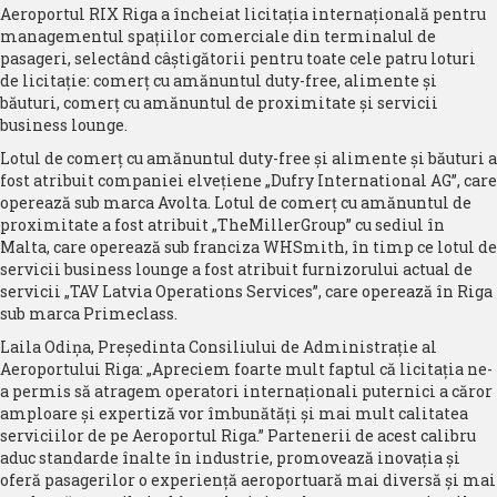
Aeroportul RIX Riga a încheiat licitația internațională pentru
managementul spațiilor comerciale din terminalul de
pasageri, selectând câștigătorii pentru toate cele patru loturi
de licitație: comerț cu amănuntul duty-free, alimente și
băuturi, comerț cu amănuntul de proximitate și servicii
business lounge.
Lotul de comerț cu amănuntul duty-free și alimente și băuturi a
fost atribuit companiei elvețiene „Dufry International AG”, care
operează sub marca Avolta. Lotul de comerț cu amănuntul de
proximitate a fost atribuit „TheMillerGroup” cu sediul în
Malta, care operează sub franciza WHSmith, în timp ce lotul de
servicii business lounge a fost atribuit furnizorului actual de
servicii „TAV Latvia Operations Services”, care operează în Riga
sub marca Primeclass.
Laila Odiņa, Președinta Consiliului de Administrație al
Aeroportului Riga: „Apreciem foarte mult faptul că licitația ne-
a permis să atragem operatori internaționali puternici a căror
amploare și expertiză vor îmbunătăți și mai mult calitatea
serviciilor de pe Aeroportul Riga.” Partenerii de acest calibru
aduc standarde înalte în industrie, promovează inovația și
oferă pasagerilor o experiență aeroportuară mai diversă și mai