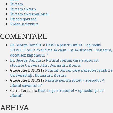
Turism
Turism intern
Turism internațional
Uncategorized
Videointerviuri
COMENTARII
Dr. George Danciu
la
Pastila pentru suflet – episodul
XXVII ,,E mult mai bine să cauți – și să urmezi – senzația,
decât senzaționalul ..”
Dr. George Danciu
la
Primul român care a absolvit
studiile Universității Donau din Krems
Gheorghe DOROȘ
la
Primul român care a absolvit studiile
Universității Donau din Krems
Gheorghe DOROȘ
la
Pastila pentru suflet – episodul V
,,Darul cuvântului”
Calin Tertan
la
Pastila pentru suflet – episodul pilot:
,,Darul”
ARHIVA