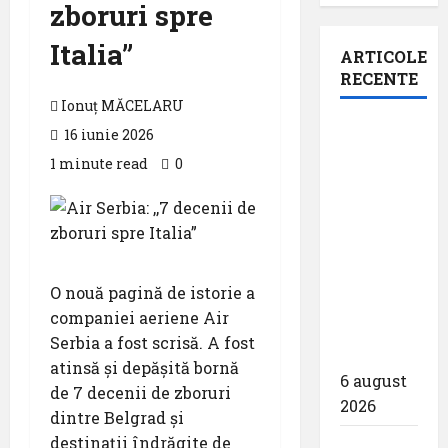
zboruri spre
Italia”
ARTICOLE
RECENTE
Ionuț MĂCELARU
Aeroportul
16 iunie 2026
din
1 minute read
0
Bruxelles
a
organizat
cea de-a
9 -a
O nouă pagină de istorie a
ediție a
companiei aeriene Air
Zilei
Serbia a fost scrisă. A fost
spotterilor
atinsă și depășită bornă
6 august
de 7 decenii de zboruri
2026
dintre Belgrad și
destinații îndrăgite de
Eurowings