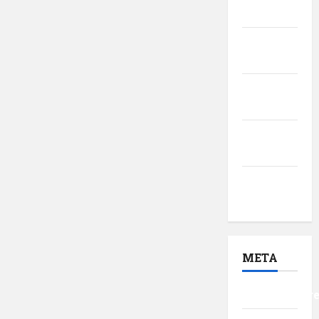
2017
februarie
2017
ianuarie
2017
decembrie
2016
noiembrie
2016
META
Autentificar