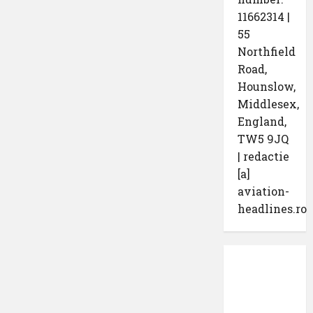
11662314 |
55
Northfield
Road,
Hounslow,
Middlesex,
England,
TW5 9JQ
| redactie
[a]
aviation-
headlines.ro
Protecția
datelor
cu