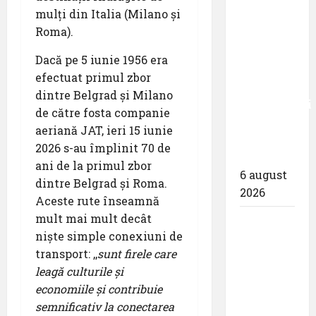
mulți din Italia (Milano și
– peste
Roma).
zece
milioane
Dacă pe 5 iunie 1956 era
de
efectuat primul zbor
pasageri
dintre Belgrad și Milano
transportati
de către fosta companie
în prima
aeriană JAT, ieri 15 iunie
jumătate
2026 s-au împlinit 70 de
a anului
ani de la primul zbor
6 august
dintre Belgrad și Roma.
2026
Aceste rute înseamnă
mult mai mult decât
Compania
niște simple conexiuni de
Națională
transport: ,,
sunt firele care
Aeroporturi
leagă culturile și
București
economiile și contribuie
a semnat
semnificativ la conectarea
contractul