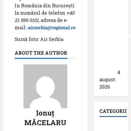
în România din București
München
la numărul de telefon
+40
primește
21 599 0101
, adresa de e-
acreditarea
mail:
airserbia@regional.ro
pentru
angajamentu
Sursă foto: Air Serbia
său față
de
ABOUT THE AUTHOR
călătoriile
fără
bariere
4
august
2026
CATEGORII
Ionuț
MĂCELARU
Aeroporturi