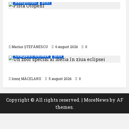
Aeroporturi
Știri
Compania Națională Aeroporturi
București a semnat contractul pentru
proiectarea și execuția parcului
fotovoltaic
Marius ȘTEFĂNESCU
6 august 2026
0
Companii Aeriene
Știri
Un zbor special al Iberia în ziua eclipsei
Ionuț MĂCELARU
5 august 2026
0
Copyright © All rights reserved.
|
MoreNews
by AF
themes.