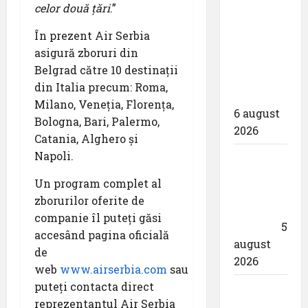
celor două țări
.”
pentru
proiectarea
În prezent Air Serbia
și
asigură zboruri din
execuția
Belgrad către 10 destinații
parcului
din Italia precum: Roma,
fotovoltaic
Milano, Veneția, Florența,
6 august
Bologna, Bari, Palermo,
2026
Catania, Alghero și
Napoli.
Un zbor
special
Un program complet al
al Iberia
zborurilor oferite de
în ziua
companie îl puteți găsi
eclipsei
5
accesând pagina oficială
august
de
2026
web
www.airserbia.com
sau
puteți contacta direct
Aeroportul
reprezentantul Air Serbia
din