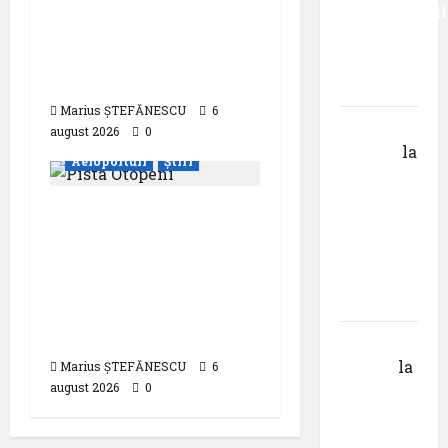
zece milioane de
Universității
pasageri transportati
Donau
în prima jumătate a
din
anului
Krems
Marius ȘTEFĂNESCU
6
Gheorghe
august 2026
0
DOROȘ
la
Aeroporturi
Știri
Pastila
pentru
Compania Națională
suflet –
Aeroporturi București
episodul
a semnat contractul
V ,,Darul
pentru proiectarea și
cuvântului”
execuția parcului
fotovoltaic
Calin
Tertan
la
Marius ȘTEFĂNESCU
6
august 2026
0
Pastila
pentru
suflet –