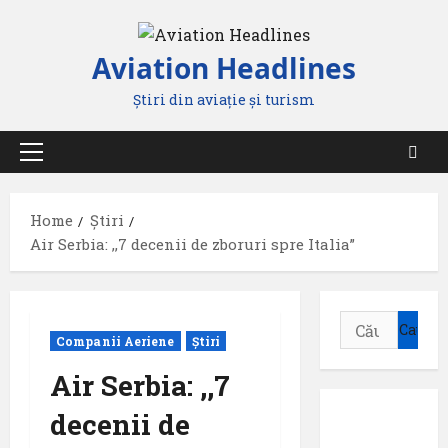
Skip
to
Aviation Headlines
content
Știri din aviație și turism
Primary
Menu
Home
Știri
Air Serbia: ,,7 decenii de zboruri spre Italia”
Caută
Companii Aeriene
Știri
după:
Air Serbia: ,,7
decenii de