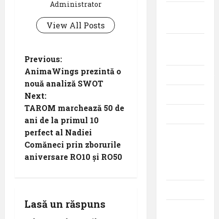
Administrator
Aviația
militară
View All Posts
Companii
Aeriene
P
Previous:
AnimaWings prezintă o
Evenimente
o
nouă analiză SWOT
Featured
Next:
s
TAROM marchează 50 de
Interviuri
t
ani de la primul 10
perfect al Nadiei
Momente
n
Comăneci prin zborurile
din
aniversare RO10 și RO50
istoria
a
aviației
v
Promoții
i
Lasă un răspuns
Știri