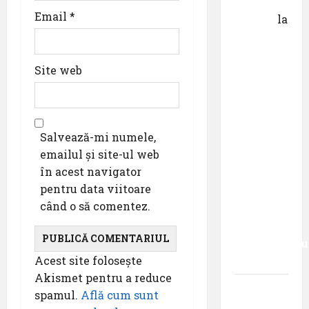
George
Email
*
Danciu
la
Pastila
pentru
Site web
suflet –
episodul
XXVII ,,E
mult mai
Salvează-mi numele,
bine să
emailul și site-ul web
cauți – și
în acest navigator
să
pentru data viitoare
urmezi –
când o să comentez.
senzația,
decât
senzaționalu
Acest site folosește
..”
Akismet pentru a reduce
Dr.
spamul.
Află cum sunt
George