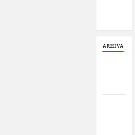
episodul
pilot:
,,Darul”
ARHIVA
august
2026
iulie
2026
iunie
2026
mai 2026
aprilie