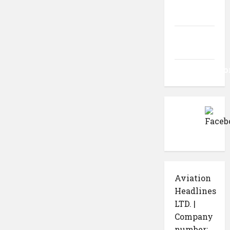
Flux
intrări
Flux
comentarii
WordPress.o
Aviation
Headlines
LTD. |
Company
number: