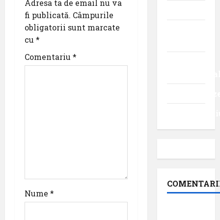
Adresa ta de email nu va
g
Turism
fi publicată.
Câmpurile
a
obligatorii sunt marcate
Turism
cu
*
intern
t
Comentariu
*
Turism
i
internaționa
o
Uncategoriz
n
Videointervi
COMENTARI
Nume
*
Dr.