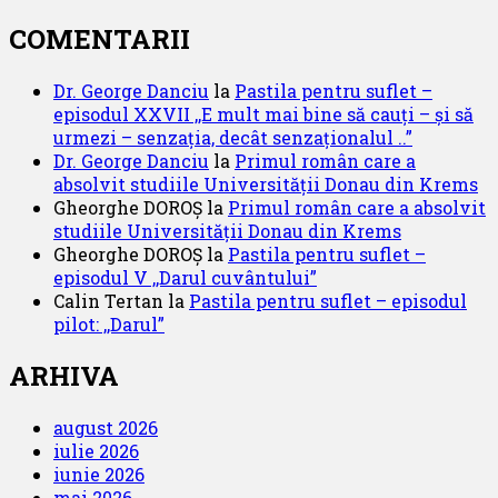
COMENTARII
Dr. George Danciu
la
Pastila pentru suflet –
episodul XXVII ,,E mult mai bine să cauți – și să
urmezi – senzația, decât senzaționalul ..”
Dr. George Danciu
la
Primul român care a
absolvit studiile Universității Donau din Krems
Gheorghe DOROȘ
la
Primul român care a absolvit
studiile Universității Donau din Krems
Gheorghe DOROȘ
la
Pastila pentru suflet –
episodul V ,,Darul cuvântului”
Calin Tertan
la
Pastila pentru suflet – episodul
pilot: ,,Darul”
ARHIVA
august 2026
iulie 2026
iunie 2026
mai 2026