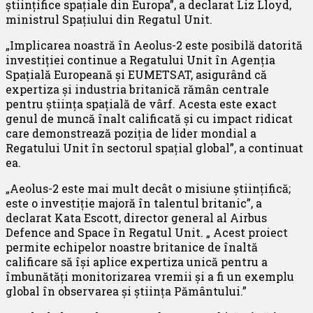
științifice spațiale din Europa”, a declarat Liz Lloyd,
ministrul Spațiului din Regatul Unit.
„Implicarea noastră în Aeolus-2 este posibilă datorită
investiției continue a Regatului Unit în Agenția
Spațială Europeană și EUMETSAT, asigurând că
expertiza și industria britanică rămân centrale
pentru știința spațială de vârf. Acesta este exact
genul de muncă înalt calificată și cu impact ridicat
care demonstrează poziția de lider mondial a
Regatului Unit în sectorul spațial global”, a continuat
ea.
„Aeolus-2 este mai mult decât o misiune științifică;
este o investiție majoră în talentul britanic”, a
declarat Kata Escott, director general al Airbus
Defence and Space în Regatul Unit. „
Acest proiect
permite echipelor noastre britanice de înaltă
calificare să își aplice expertiza unică pentru a
îmbunătăți monitorizarea vremii și a fi un exemplu
global în observarea și știința Pământului.”