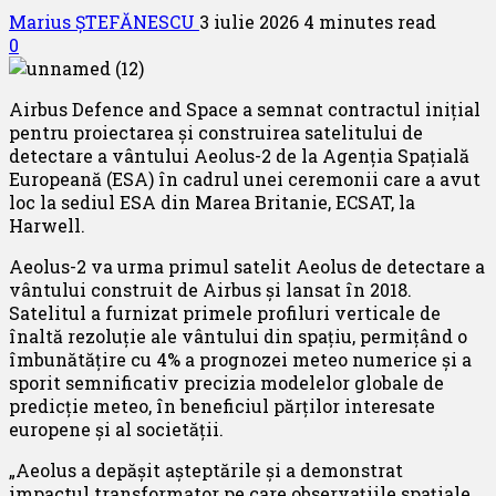
Marius ȘTEFĂNESCU
3 iulie 2026
4 minutes read
0
Airbus Defence and Space a semnat contractul inițial
pentru proiectarea și construirea satelitului de
detectare a vântului Aeolus-2 de la Agenția Spațială
Europeană (ESA) în cadrul unei ceremonii care a avut
loc la sediul ESA din Marea Britanie, ECSAT, la
Harwell.
Aeolus-2 va urma primul satelit Aeolus de detectare a
vântului construit de Airbus și lansat în 2018.
Satelitul a furnizat primele profiluri verticale de
înaltă rezoluție ale vântului din spațiu, permițând o
îmbunătățire cu 4% a prognozei meteo numerice și a
sporit semnificativ precizia modelelor globale de
predicție meteo, în beneficiul părților interesate
europene și al societății.
„Aeolus a depășit așteptările și a demonstrat
impactul transformator pe care observațiile spațiale