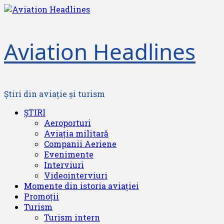
Skip
to
content
Aviation Headlines
Știri din aviație și turism
Primary
ȘTIRI
Menu
Aeroporturi
Aviația militară
Companii Aeriene
Evenimente
Interviuri
Videointerviuri
Momente din istoria aviației
Promoții
Turism
Turism intern