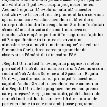
ale vântului îl pot avea asupra prognozei meteo.
Aeolus-2 reprezintă evoluția naturală a acestei
realizări – de la cercetarea de pionierat la un serviciu
operațional care va aduce beneficii cetățenilor și
întreprinderilor din întreaga lume. Suntem încântați
să acordăm autorizația de a continua, ceea ce
marchează o etapă importantă în asigurarea faptului
că Europa rămâne în fruntea observațiilor
atmosferice și a inovării meteorologice”,
a declarat
Simonetta Cheli, directoarea programelor de
observare a Pământului din cadrul ESA.
„Regatul Unit a fost în avangarda prognozei meteo
prin satelit încă de la misiunea inițială Aeolus și sunt
încântată că Airbus Defence and Space din Regatul
Unit va juca din nou un rol principal în acest nou
capitol. Aeolus-2 va oferi beneficii reale oamenilor
din Regatul Unit, de la prognoze meteo mai precise
care protejează vieți și comunități, până la locuri de
muncă înalt calificate care rezultă din statutul de
partener cheie în cele mai ambițioase programe