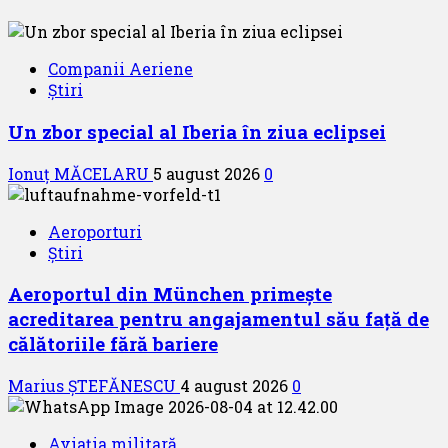
Companii Aeriene
Știri
Un zbor special al Iberia în ziua eclipsei
Ionuț MĂCELARU
5 august 2026
0
Aeroporturi
Știri
Aeroportul din München primește
acreditarea pentru angajamentul său față de
călătoriile fără bariere
Marius ȘTEFĂNESCU
4 august 2026
0
Aviația militară