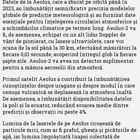
Datele de la Aeolus, care a zburat pe orbită până în
2023, au îmbunătățit semnificativ precizia modelelor
globale de predicție meteorologică și au furnizat date
esențiale pentru înțelegerea circulației atmosferice și
a schimbărilor climatice pe termen lung. Aeolus-2 va
fi, de asemenea, echipat cu un alt lidar Doppler de
vânt de pionierat, cu lasere ultraviolete, care vor
scana de la sol până la 30 km, efectuând măsurători la
fiecare 0,01 secunde, acoperind întregul glob la fiecare
șapte zile. Aeolus-2 va avea un detector suplimentar
pentru a măsura aerosolii din atmosferă.
Primul satelit Aeolus a contribuit la îmbunătățirea
cunoștințelor despre uragane și despre modul în care
cenușa vulcanică se deplasează în atmosfera înaltă.
De asemenea, a îmbunătățit disponibilitatea datelor
la poli și la ecuator, reducând eroarea medie dintre
predicții și observații cu peste 4%.
Lumina de la laserele de pe Aeolus ricoșează de
particule mici, cum ar fi praful, gheața și picăturile de
apă, iar lumina împrăștiată înapoi colectată de