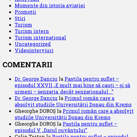
Momente din istoria aviației
Promoții
Știri
Turism
Turism intern
Turism internațional
Uncategorized
Videointerviuri
COMENTARII
Dr. George Danciu
la
Pastila pentru suflet –
episodul XXVII ,,E mult mai bine să cauți – și să
urmezi – senzația, decât senzaționalul ..”
Dr. George Danciu
la
Primul român care a
absolvit studiile Universității Donau din Krems
Gheorghe DOROȘ
la
Primul român care a absolvit
studiile Universității Donau din Krems
Gheorghe DOROȘ
la
Pastila pentru suflet –
episodul V ,,Darul cuvântului”
Calin Tertan
la
Pastila pentru suflet – episodul