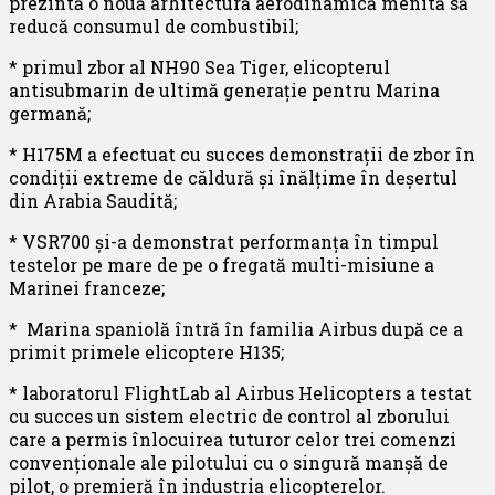
prezintă o nouă arhitectură aerodinamică menită să
reducă consumul de combustibil;
* primul zbor al NH90 Sea Tiger, elicopterul
antisubmarin de ultimă generație pentru Marina
germană;
* H175M a efectuat cu succes demonstrații de zbor în
condiții extreme de căldură și înălțime în deșertul
din Arabia Saudită;
* VSR700 și-a demonstrat performanța în timpul
testelor pe mare de pe o fregată multi-misiune a
Marinei franceze;
* Marina spaniolă întră în familia Airbus după ce a
primit primele elicoptere H135;
* laboratorul FlightLab al Airbus Helicopters a testat
cu succes un sistem electric de control al zborului
care a permis înlocuirea tuturor celor trei comenzi
convenționale ale pilotului cu o singură manșă de
pilot, o premieră în industria elicopterelor.