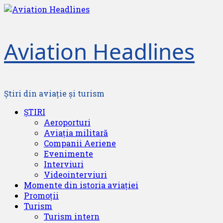
Skip
to
content
Aviation Headlines
Știri din aviație și turism
Primary
ȘTIRI
Menu
Aeroporturi
Aviația militară
Companii Aeriene
Evenimente
Interviuri
Videointerviuri
Momente din istoria aviației
Promoții
Turism
Turism intern