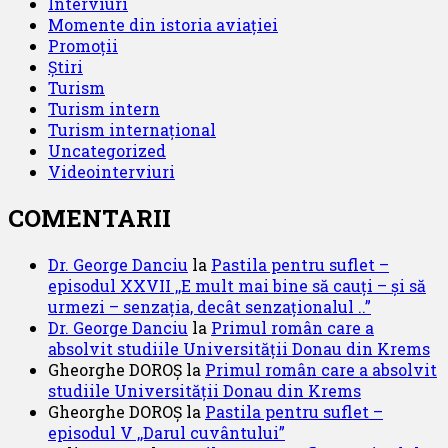
Interviuri
Momente din istoria aviației
Promoții
Știri
Turism
Turism intern
Turism internațional
Uncategorized
Videointerviuri
COMENTARII
Dr. George Danciu
la
Pastila pentru suflet –
episodul XXVII ,,E mult mai bine să cauți – și să
urmezi – senzația, decât senzaționalul ..”
Dr. George Danciu
la
Primul român care a
absolvit studiile Universității Donau din Krems
Gheorghe DOROȘ
la
Primul român care a absolvit
studiile Universității Donau din Krems
Gheorghe DOROȘ
la
Pastila pentru suflet –
episodul V ,,Darul cuvântului”