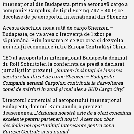
internațional din Budapesta, prima aeronavă cargo a
companiei Cargolux, de tipul Boeing 747 – 400F, ce
decolase de pe aeroportul internațional din Shenzen.
Acesta deschide noua rută de cargo Shenzen –
Budapesta, ce va avea o frecvență de 1 zbor pe
săptămână. Prin lansarea ei se vor crea și dezvolta
noi relații economice între Europa Centrală și China.
CEO al aeroportului internațional Budapesta domnul
dr. Rolf Schnitzler, la conferința de presă a declarat
jurnaliștilor prezenți: ,,
Suntem încântați de lansarea
acestui zbor direct de cargo Shenzen – Budapesta.
Compania aeriană Cargolux, contribuie la dezvoltarea
zonei de mărfuri în zonă și mai ales a BUD Cargo City
.”
Directorul comercial al aeroportului internațional
Budapesta, domnul Kam Jandu, a precizat
deasemenea: ,,
Misiunea noastră este de a oferi conexiuni
excelente pentru partenerii noștri. Acest nou zbor
deschide noi oportunități interesante pentru zona
Europei Centrale și nu numai
”