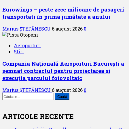
Eurowings – peste zece milioane de pasageri
transportati în prima jumătate a anului
Marius ȘTEFĂNESCU
6 august 2026
0
Aeroporturi
Știri
Compania Națională Aeroporturi București a
semnat contractul pentru proiectarea și
execuția parcului fotovoltaic
Marius ȘTEFĂNESCU
6 august 2026
0
Caută
după:
ARTICOLE RECENTE