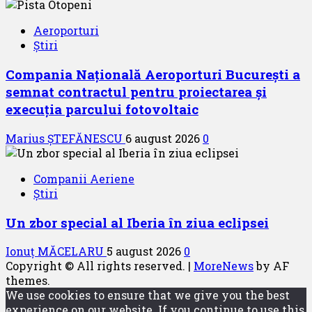
Aeroporturi
Știri
Compania Națională Aeroporturi București a
semnat contractul pentru proiectarea și
execuția parcului fotovoltaic
Marius ȘTEFĂNESCU
6 august 2026
0
Companii Aeriene
Știri
Un zbor special al Iberia în ziua eclipsei
Ionuț MĂCELARU
5 august 2026
0
Copyright © All rights reserved.
|
MoreNews
by AF
themes.
We use cookies to ensure that we give you the best
experience on our website. If you continue to use this