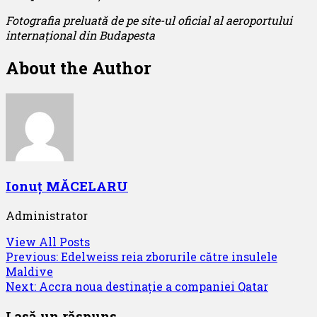
Fotografia preluată de pe site-ul oficial al aeroportului
internațional din Budapesta
About the Author
Ionuț MĂCELARU
Administrator
View All Posts
Post
Previous:
Edelweiss reia zborurile către insulele
Maldive
navigation
Next:
Accra noua destinație a companiei Qatar
Lasă un răspuns