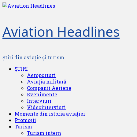
Skip
to
content
Aviation Headlines
Știri din aviație și turism
Primary
ȘTIRI
Menu
Aeroporturi
Aviația militară
Companii Aeriene
Evenimente
Interviuri
Videointerviuri
Momente din istoria aviației
Promoții
Turism
Turism intern