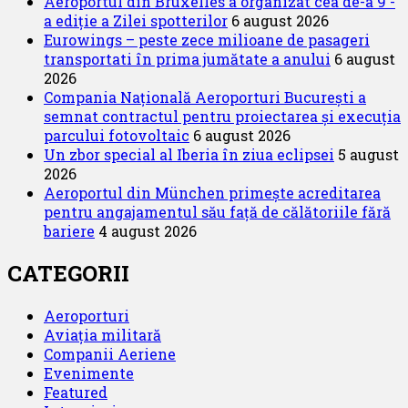
Aeroportul din Bruxelles a organizat cea de-a 9 -
a ediție a Zilei spotterilor
6 august 2026
Eurowings – peste zece milioane de pasageri
transportati în prima jumătate a anului
6 august
2026
Compania Națională Aeroporturi București a
semnat contractul pentru proiectarea și execuția
parcului fotovoltaic
6 august 2026
Un zbor special al Iberia în ziua eclipsei
5 august
2026
Aeroportul din München primește acreditarea
pentru angajamentul său față de călătoriile fără
bariere
4 august 2026
CATEGORII
Aeroporturi
Aviația militară
Companii Aeriene
Evenimente
Featured