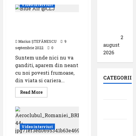
Despre
Videointerviuri
de
însoțitorii
de
comunicații
bord
Un pilot de linie în
și
securizate
misiunea
dialog cu redactorul șef
lor
SpainSat
al AVH România
NG-III
2
Marius ȘTEFĂNESCU
9
august
septembrie 2022
0
2026
Suntem unde nici nu va
ganditi, aparem din neant
cu noi povesti frumoase,
CATEGORII
din viata si cariera...
Read
Read More
Aeroporturi
more
about
Un
Aviația
pilot
militară
de
linie
în
Companii
dialog
Videointerviuri
cu
Aeriene
redactorul