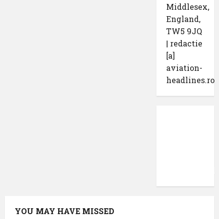
Middlesex,
England,
TW5 9JQ
| redactie
[a]
aviation-
headlines.ro
Protecția
datelor
cu
caracter
confidențial
YOU MAY HAVE MISSED