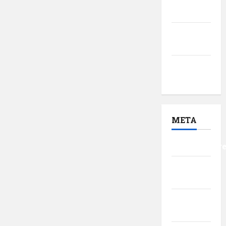
2017
decembrie
2016
noiembrie
2016
META
Autentificar
Flux
intrări
Flux
comentarii