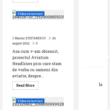
episodul
more
about
XXVII ,,E
Povestea
de
mult mai
Videointerviuri
viață
a
bine să
unui
cauți – și
pilot
CNAB și oamenii de bază
instructor
ai companiei
să
urmezi –
Marius ȘTEFĂNESCU
24
august 2022
0
senzația,
decât
Asa cum v-am obisnuit,
senzaționalu
proiectul Aviation
..”
Headlines prin care stam
de vorba cu oameni din
Dr.
aviatie, despre...
George
Danciu
la
Read
Read More
more
Primul
about
CNAB
român
și
Videointerviuri
oamenii
care a
de
absolvit
bază