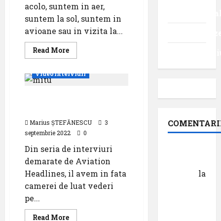
Turism
acolo, suntem in aer,
internaționa
suntem la sol, suntem in
avioane sau in vizita la...
Uncategoriz
Read
Read More
Videointervi
more
about
Vechea
Videointerviuri
garda
a
aviației
Povestea de viață a unui
în
fața
pilot instructor
camerei
de
COMENTARI
Marius ȘTEFĂNESCU
3
filmat
septembrie 2022
0
Din seria de interviuri
Dr.
demarate de Aviation
George
Headlines, il avem in fata
Danciu
la
camerei de luat vederi
Pastila
pe...
pentru
suflet –
Read
Read More