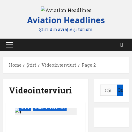
Skip
to
Aviation Headlines
content
Știri din aviație și turism
Primary
Menu
Home
Știri
Videointerviuri
Page 2
Videointerviuri
Caută
după:
Știri
Videointerviuri
Tanara generatie cu
aripile intinse