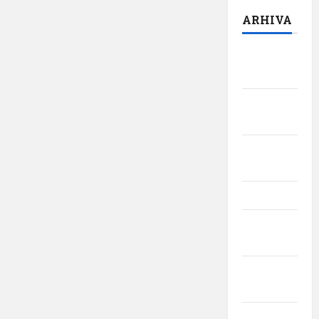
ARHIVA
august
2026
iulie
2026
iunie
2026
mai 2026
aprilie
2026
martie
2026
februarie