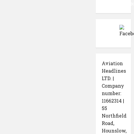
WordPress.o
Aviation
Headlines
LTD. |
Company
number:
11662314 |
55
Northfield
Road,
Hounslow,