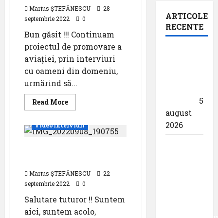
Marius ȘTEFĂNESCU
28
ARTICOLE
septembrie 2022
0
RECENTE
Bun găsit !!! Continuam
proiectul de promovare a
Un zbor
aviației, prin interviuri
special
cu oameni din domeniu,
al Iberia
urmărind să...
în ziua
eclipsei
5
Read
Read More
more
august
about
Tanara
2026
Videointerviuri
generatie
cu
aripile
Aeroportul
Instructorii de zbor, în
intinse
din
dialog cu noi
München
Marius ȘTEFĂNESCU
22
primește
septembrie 2022
0
acreditarea
Salutare tuturor !! Suntem
pentru
aici, suntem acolo,
angajamentu