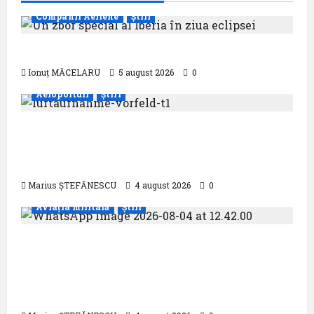
Companii Aeriene
Știri
Un zbor special al Iberia în ziua eclipsei
Ionuț MĂCELARU
5 august 2026
0
Aeroporturi
Știri
Aeroportul din München primește
acreditarea pentru angajamentul său față
de călătoriile fără bariere
Marius ȘTEFĂNESCU
4 august 2026
0
Aviația militară
Știri
Evacuare medicală aeriană de pe o
platformă maritimă situată la
aproximativ 90 de mile marine în largul
Mării Negre