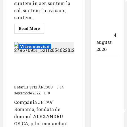
suntem în aer, suntem la
său față
sol, suntem în avioane,
de
suntem...
călătoriile
fără
Read
Read More
more
bariere
4
about
Instructorii
august
de
Videointerviuri
zbor,
2026
în
dialog
cu
Evacuare
Alexandru Geica &
noi
JETAV Romania în
medicală
dialog cu Aviation
aeriană
Headlines
de pe o
Marius ȘTEFĂNESCU
14
platformă
septembrie 2022
0
maritimă
Compania JETAV
situată la
Romania, fondata de
aproximativ
domnul ALEXANDRU
90 de
GEICA, pilot comandant
mile