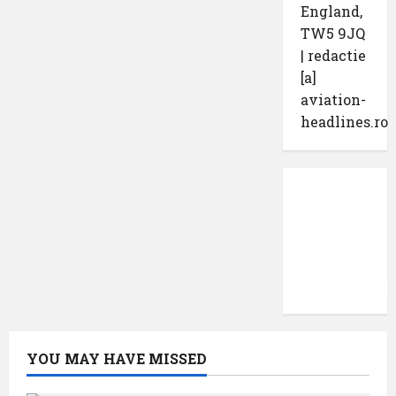
England,
TW5 9JQ
| redactie
[a]
aviation-
headlines.ro
Protecția
datelor
cu
caracter
confidențial
YOU MAY HAVE MISSED