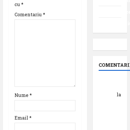
internaționa
cu
*
Uncategoriz
Comentariu
*
Videointervi
COMENTARI
Dr.
George
Danciu
la
Nume
*
Pastila
pentru
suflet –
Email
*
episodul