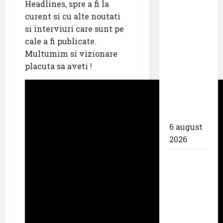
Aeroportul
Headlines, spre a fi la
din
curent si cu alte noutati
Bruxelles
si interviuri care sunt pe
a
cale a fi publicate.
organizat
Multumim si vizionare
cea de-a
placuta sa aveti !
9 -a
ediție a
Zilei
spotterilor
6 august
2026
Eurowings
– peste
zece
milioane
de
pasageri