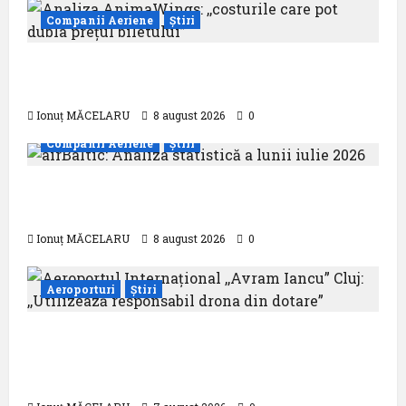
Companii Aeriene
Știri
Analiza AnimaWings: ,,costurile care pot
dubla prețul biletului”
Ionuț MĂCELARU
8 august 2026
0
Companii Aeriene
Știri
airBaltic: Analiza statistică a lunii iulie
2026
Ionuț MĂCELARU
8 august 2026
0
Aeroporturi
Știri
Aeroportul Internațional ,,Avram Iancu”
Cluj: ,,Utilizează responsabil drona din
dotare”