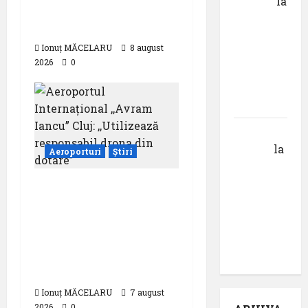
DOROȘ
la
statistică a lunii iulie
Pastila
2026
pentru
Ionuț MĂCELARU
8 august
suflet –
2026
0
episodul
V ,,Darul
cuvântului”
Calin
Tertan
la
Aeroporturi
Știri
Pastila
pentru
Aeroportul
suflet –
Internațional ,,Avram
episodul
Iancu” Cluj:
pilot:
,,Utilizează
,,Darul”
responsabil drona din
dotare”
Ionuț MĂCELARU
7 august
2026
0