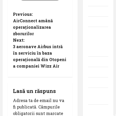
Evenimente
Featured
Previous:
AirConnect amână
Interviuri
operaționalizarea
Momente
zborurilor
din
Next:
istoria
3 aeronave Airbus intră
aviației
în serviciu în baza
operațională din Otopeni
Promoții
a companiei Wizz Air
Știri
Turism
Lasă un răspuns
Turism
intern
Adresa ta de email nu va
fi publicată.
Câmpurile
Turism
obligatorii sunt marcate