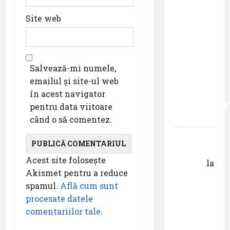
XXVII ,,E
mult mai
Site web
bine să
cauți – și
să
urmezi –
Salvează-mi numele,
senzația,
emailul și site-ul web
decât
în acest navigator
senzaționalu
pentru data viitoare
..”
când o să comentez.
Dr.
George
Acest site folosește
Danciu
la
Akismet pentru a reduce
Primul
spamul.
Află cum sunt
român
procesate datele
care a
comentariilor tale
.
absolvit
studiile