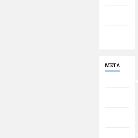
decembrie
2016
noiembrie
2016
META
Autentificar
Flux
intrări
Flux
comentarii
WordPress.o