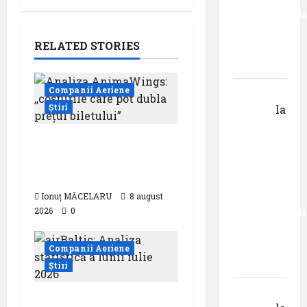
Universității
Donau
RELATED STORIES
din
Krems
Companii Aeriene
Gheorghe
Știri
DOROȘ
la
Primul
Analiza AnimaWings:
român
,,costurile care pot
care a
dubla prețul biletului”
absolvit
studiile
Ionuț MĂCELARU
8 august
2026
0
Universității
Donau
din
Companii Aeriene
Krems
Știri
Gheorghe
airBaltic: Analiza