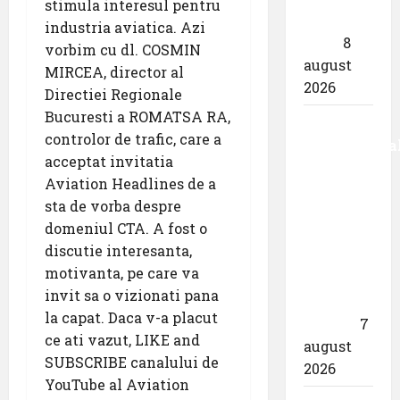
stimula interesul pentru
iulie
industria aviatica. Azi
2026
8
vorbim cu dl. COSMIN
august
MIRCEA, director al
2026
Directiei Regionale
Bucuresti a ROMATSA RA,
Aeroportul
controlor de trafic, care a
Internaționa
acceptat invitatia
,,Avram
Aviation Headlines de a
Iancu”
sta de vorba despre
Cluj:
domeniul CTA. A fost o
,,Utilizează
discutie interesanta,
responsabil
motivanta, pe care va
drona
invit sa o vizionati pana
din
la capat. Daca v-a placut
dotare”
7
ce ati vazut, LIKE and
august
SUBSCRIBE canalului de
2026
YouTube al Aviation