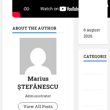
transportati
în prima
jumătate
a anului
ABOUT THE AUTHOR
6 august
2026
CATEGORII
Aeroporturi
Marius
Aviația
militară
ȘTEFĂNESCU
Companii
Administrator
Aeriene
View All Posts