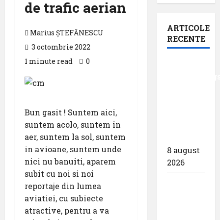
de trafic aerian
ARTICOLE
Marius ȘTEFĂNESCU
RECENTE
3 octombrie 2022
1 minute read
0
Analiza
AnimaWings
,,costurile
care pot
Bun gasit ! Suntem aici,
dubla
suntem acolo, suntem in
prețul
aer, suntem la sol, suntem
biletului”
in avioane, suntem unde
8 august
nici nu banuiti, aparem
2026
subit cu noi si noi
airBaltic:
reportaje din lumea
Analiza
aviatiei, cu subiecte
statistică
atractive, pentru a va
a lunii