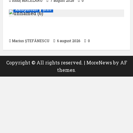
Ionuț MĂCELARU
7 august 2026
0
Aeroporturi
Știri
Aeroportul din Bruxelles a organizat cea
de-a 9 -a ediție a Zilei spotterilor
Marius ȘTEFĂNESCU
6 august 2026
0
Copyright © All rights reserved.
|
MoreNews
by AF
themes.