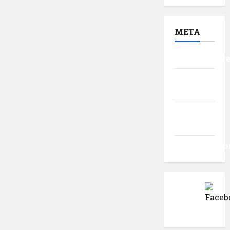
META
Autentificar
Flux
intrări
Flux
comentarii
WordPress.o