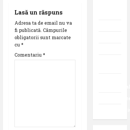
a
istoria
Lasă un răspuns
v
aviației
Adresa ta de email nu va
i
Promoții
fi publicată.
Câmpurile
obligatorii sunt marcate
Știri
g
cu
*
Turism
a
Comentariu
*
Turism
t
intern
i
Turism
o
internaționa
Uncategoriz
n
Videointervi