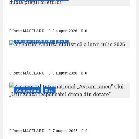
Analiza AnimaWings: ,,costurile care pot
dubla prețul biletului”
Ionuț MĂCELARU
8 august 2026
0
Companii Aeriene
Știri
airBaltic: Analiza statistică a lunii iulie
2026
Ionuț MĂCELARU
8 august 2026
0
Aeroporturi
Știri
Aeroportul Internațional ,,Avram Iancu”
Cluj: ,,Utilizează responsabil drona din
dotare”
Ionuț MĂCELARU
7 august 2026
0