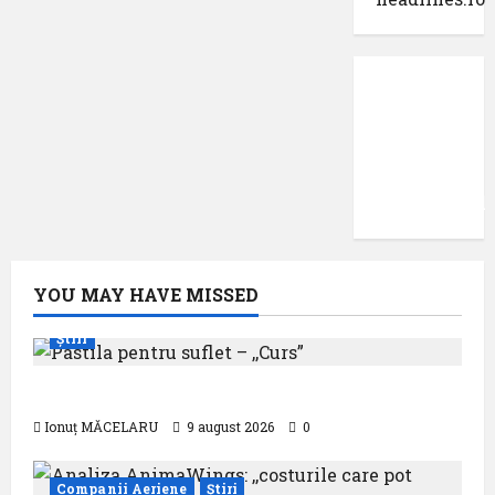
Protecția
datelor
cu
caracter
confidențial
YOU MAY HAVE MISSED
Știri
Pastila pentru suflet – ,,Curs”
Ionuț MĂCELARU
9 august 2026
0
Companii Aeriene
Știri