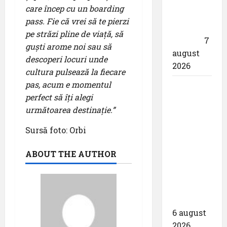
responsabil
care încep cu un boarding
drona
pass. Fie că vrei să te pierzi
din
pe străzi pline de viață, să
dotare”
7
guști arome noi sau să
august
descoperi locuri unde
2026
cultura pulsează la fiecare
pas, acum e momentul
Aeroportul
perfect să îți alegi
din
următoarea destinație.”
Bruxelles
a
Sursă foto: Orbi
organizat
cea de-a
ABOUT THE AUTHOR
9 -a
ediție a
Zilei
spotterilor
6 august
2026