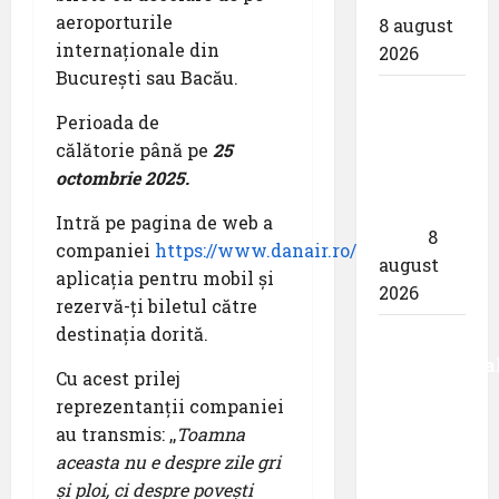
aeroporturile
8 august
internaționale din
2026
București sau Bacău.
airBaltic:
Perioada de
Analiza
călătorie până pe
25
statistică
octombrie 2025.
a lunii
iulie
Intră pe pagina de web a
2026
8
companiei
https://www.danair.ro/ro/flights
sau
august
aplicația pentru mobil și
2026
rezervă-ți biletul către
destinația dorită.
Aeroportul
Internaționa
Cu acest prilej
,,Avram
reprezentanții companiei
Iancu”
au transmis: ,,
Toamna
Cluj:
aceasta nu e despre zile gri
,,Utilizează
și ploi, ci despre povești