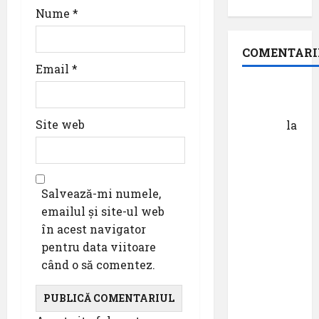
Nume
*
COMENTARI
Email
*
Dr.
George
Site web
Danciu
la
Pastila
pentru
suflet –
Salvează-mi numele,
episodul
emailul și site-ul web
XXVII ,,E
în acest navigator
mult mai
pentru data viitoare
bine să
când o să comentez.
cauți – și
să
urmezi –