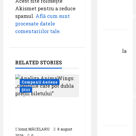
Acest site folosește
senzația,
Akismet pentru a reduce
decât
spamul.
Află cum sunt
senzaționalu
procesate datele
..”
comentariilor tale
.
Dr.
George
Danciu
la
Primul
RELATED STORIES
român
care a
absolvit
Companii Aeriene
studiile
Știri
Universității
Donau
Analiza AnimaWings:
din
,,costurile care pot
Krems
dubla prețul biletului”
Ionuț MĂCELARU
8 august
Gheorghe
2026
0