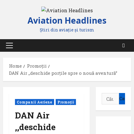
Skip
to
Aviation Headlines
content
Știri din aviație și turism
Primary
Menu
Home
Promoții
DAN Air ,,deschide porțile spre o nouă aventură”
Caută
Companii Aeriene
Promoții
după:
DAN Air
,,deschide