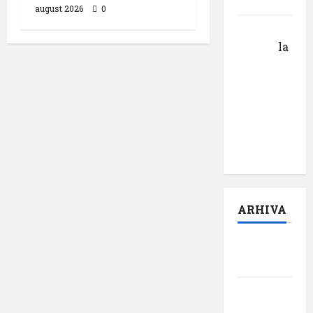
cuvântului”
august 2026
0
Calin
Tertan
la
Pastila
pentru
suflet –
episodul
pilot:
,,Darul”
ARHIVA
august
2026
iulie
2026