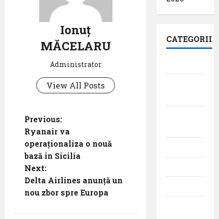
Ionuț
CATEGORII
MĂCELARU
Aeroporturi
Administrator
Aviația
View All Posts
militară
Companii
P
Previous:
Aeriene
Ryanair va
o
operaționaliza o nouă
Evenimente
bază in Sicilia
s
Featured
Next:
t
Delta Airlines anunță un
Interviuri
nou zbor spre Europa
n
Momente
din