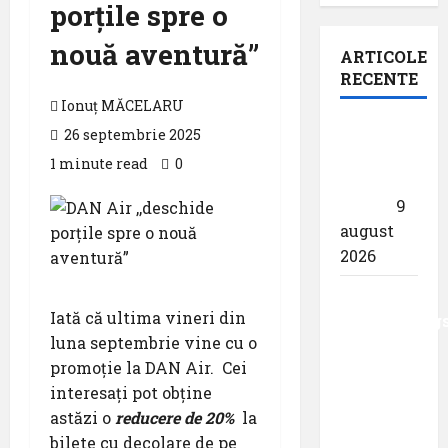
porțile spre o
nouă aventură”
ARTICOLE
RECENTE
Ionuț MĂCELARU
Pastila
26 septembrie 2025
pentru
1 minute read
0
suflet –
,,Curs”
9
august
2026
Analiza
Iată că ultima vineri din
AnimaWings
luna septembrie vine cu o
,,costurile
promoție la DAN Air. Cei
care pot
interesați pot obține
dubla
astăzi o
reducere de 20%
la
prețul
bilete cu decolare de pe
biletului”