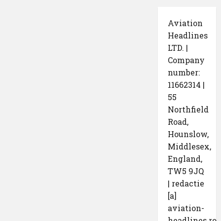
Aviation
Headlines
LTD. |
Company
number:
11662314 |
55
Northfield
Road,
Hounslow,
Middlesex,
England,
TW5 9JQ
| redactie
[a]
aviation-
headlines.ro