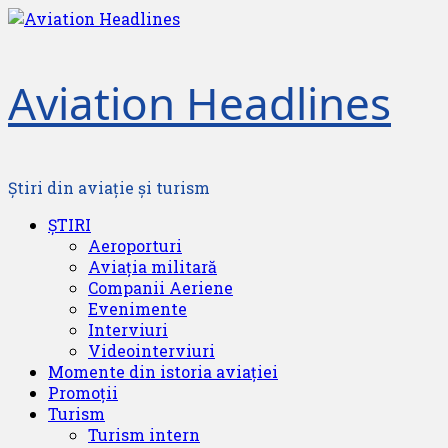
Skip
to
content
Aviation Headlines
Știri din aviație și turism
Primary
ȘTIRI
Menu
Aeroporturi
Aviația militară
Companii Aeriene
Evenimente
Interviuri
Videointerviuri
Momente din istoria aviației
Promoții
Turism
Turism intern