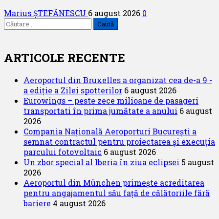
Marius ȘTEFĂNESCU
6 august 2026
0
Caută
după:
ARTICOLE RECENTE
Aeroportul din Bruxelles a organizat cea de-a 9 -
a ediție a Zilei spotterilor
6 august 2026
Eurowings – peste zece milioane de pasageri
transportati în prima jumătate a anului
6 august
2026
Compania Națională Aeroporturi București a
semnat contractul pentru proiectarea și execuția
parcului fotovoltaic
6 august 2026
Un zbor special al Iberia în ziua eclipsei
5 august
2026
Aeroportul din München primește acreditarea
pentru angajamentul său față de călătoriile fără
bariere
4 august 2026