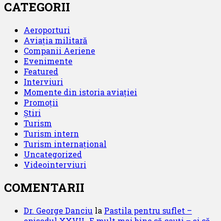
CATEGORII
Aeroporturi
Aviația militară
Companii Aeriene
Evenimente
Featured
Interviuri
Momente din istoria aviației
Promoții
Știri
Turism
Turism intern
Turism internațional
Uncategorized
Videointerviuri
COMENTARII
Dr. George Danciu
la
Pastila pentru suflet –
episodul XXVII ,,E mult mai bine să cauți – și să