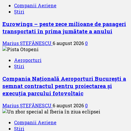
Companii Aeriene
Știri
Eurowings – peste zece milioane de pasageri
transportati în prima jumătate a anului
Marius ȘTEFĂNESCU
6 august 2026
0
Aeroporturi
Știri
Compania Națională Aeroporturi București a
semnat contractul pentru proiectarea și
execuția parcului fotovoltaic
Marius ȘTEFĂNESCU
6 august 2026
0
Companii Aeriene
Știri