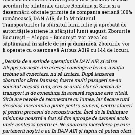
acordurilor bilaterale dintre România și Siria și a
desemnării oficiale primite de compania aeriană 100%
românească, DAN AIR, de la Ministerul
Transporturilor la sfârșitul lunii iulie și aprobată de
autoritățile siriene la sfârșitul lunii august. Zborurile
București – Aleppo – București vor avea loc
săptămânal
în zilele de joi și duminică
. Zborurile vor
fi operate cu o aeronavă Airbus A319 cu 144 de locuri.
„Decizia de a extinde operațiunile DAN AIR și către
Aleppo pornește din aceeași convingere fermă: aviația
trebuie să conecteze, nu să izoleze. După lansarea
zborurilor către Damasc, foarte mulți pasageri ne-au
solicitat această rută, ceea ce arată clar că nevoia de
transport și de conexiune în această regiune este vitală.
Siria are nevoie de reconectare cu lumea, iar fiecare rută
deschisă înseamnă o punte pentru oameni, pentru afaceri
și pentru procesul de reconstrucție. Încă de la înființare
misiunea noastră a fost să fim aproape de oameni acolo
unde contează pentru ei. Ne onorează încrederea pe care
partenerii noștri o au în DAN AIR și faptul că putem oferi