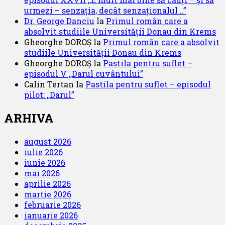
urmezi – senzația, decât senzaționalul ..”
Dr. George Danciu
la
Primul român care a
absolvit studiile Universității Donau din Krems
Gheorghe DOROȘ
la
Primul român care a absolvit
studiile Universității Donau din Krems
Gheorghe DOROȘ
la
Pastila pentru suflet –
episodul V ,,Darul cuvântului”
Calin Tertan
la
Pastila pentru suflet – episodul
pilot: ,,Darul”
ARHIVA
august 2026
iulie 2026
iunie 2026
mai 2026
aprilie 2026
martie 2026
februarie 2026
ianuarie 2026