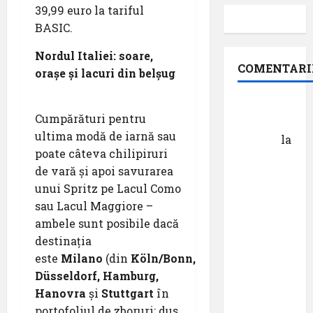
39,99 euro la tariful
BASIC.
Nordul Italiei: soare,
COMENTARI
orașe și lacuri din belșug
Dr.
Cumpărături pentru
George
ultima modă de iarnă sau
Danciu
la
poate câteva chilipiruri
Pastila
de vară și apoi savurarea
pentru
unui Spritz pe Lacul Como
suflet –
sau Lacul Maggiore –
episodul
ambele sunt posibile dacă
XXVII ,,E
destinația
mult mai
este
Milano
(din
Köln/Bonn,
bine să
Düsseldorf, Hamburg,
cauți – și
Hanovra
și
Stuttgart
în
să
portofoliul de zboruri; dus