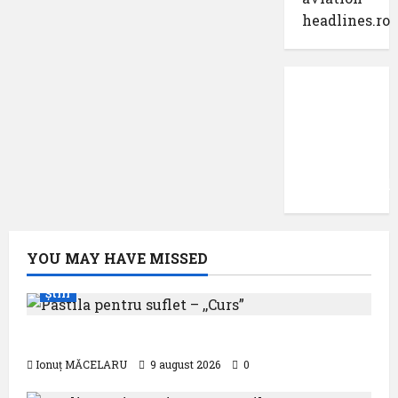
headlines.ro
Protecția
datelor
cu
caracter
confidențial
YOU MAY HAVE MISSED
Știri
Pastila pentru suflet – ,,Curs”
Ionuț MĂCELARU
9 august 2026
0