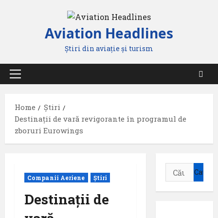
Skip
to
Aviation Headlines
content
Știri din aviație și turism
Primary
Menu
Home
Știri
Destinații de vară revigorante în programul de
zboruri Eurowings
Caută
Companii Aeriene
Știri
după:
Destinații de