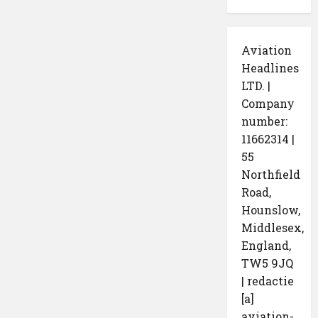
Aviation
Headlines
LTD. |
Company
number:
11662314 |
55
Northfield
Road,
Hounslow,
Middlesex,
England,
TW5 9JQ
| redactie
[a]
aviation-