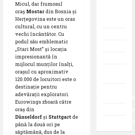
Micul, dar frumosul
din
oraș
Mostar
din Bosnia și
istoria
Herțegovina este un oras
aviației
cultural, cu un centru
vechi încântător. Cu
Promoții
podul său emblematic
Știri
„Stari Most” și locația
impresionantă în
Turism
mijlocul munților înalți,
Turism
orașul cu aproximativ
intern
120.000 de locuitori este o
destinație pentru
Turism
adevărații exploratori.
internaționa
Eurowings zboară către
oraș din
Uncategoriz
Düsseldorf
și
Stuttgart
de
Videointervi
până la două ori pe
săptămână, dus de la