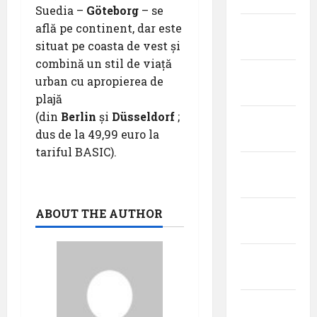
Suedia –
Göteborg
– se
află pe continent, dar este
noiembrie
situat pe coasta de vest și
2025
combină un stil de viață
octombrie
urban cu apropierea de
2025
plajă
(din
Berlin
și
Düsseldorf
;
septembrie
dus de la 49,99 euro la
2025
tariful BASIC).
august
2025
iulie
ABOUT THE AUTHOR
2025
iunie
2025
mai 2025