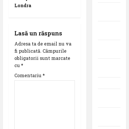
a
Londra
septembrie
v
2024
i
august
Lasă un răspuns
2024
g
Adresa ta de email nu va
iulie
a
fi publicată.
Câmpurile
2024
obligatorii sunt marcate
t
iunie
cu
*
2024
i
Comentariu
*
mai 2024
o
aprilie
n
2024
martie
2024