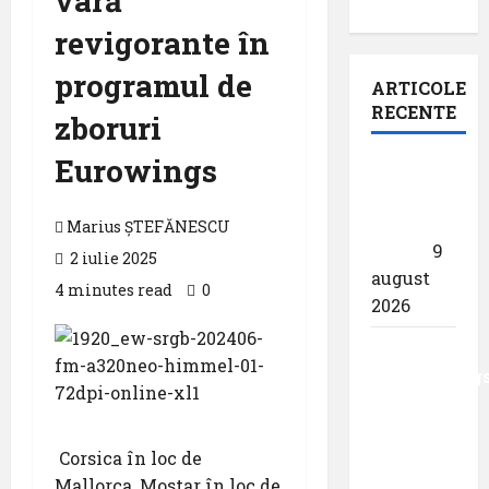
vară
revigorante în
programul de
ARTICOLE
RECENTE
zboruri
Eurowings
Pastila
pentru
suflet –
Marius ȘTEFĂNESCU
,,Curs”
9
2 iulie 2025
august
4 minutes read
0
2026
Analiza
AnimaWings
,,costurile
care pot
Corsica în loc de
dubla
Mallorca, Mostar în loc de
prețul