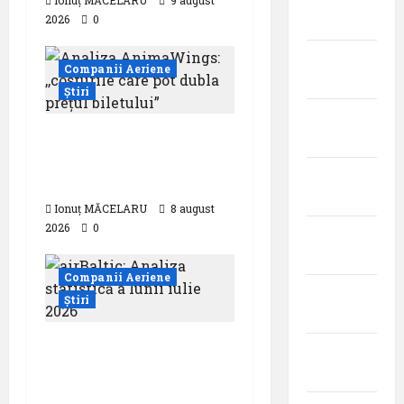
Ionuț MĂCELARU
9 august
2026
0
2022
noiembrie
Companii Aeriene
2022
Știri
octombrie
Analiza AnimaWings:
2022
,,costurile care pot
septembrie
dubla prețul biletului”
2022
Ionuț MĂCELARU
8 august
2026
0
august
2022
Companii Aeriene
iulie
Știri
2022
airBaltic: Analiza
iunie
statistică a lunii iulie
2022
2026