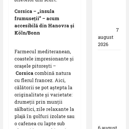
,,Utilizează
responsabil
Corsica – „insula
drona
frumuseții” – acum
din
accesibilă din Hanovra și
dotare”
7
Köln/Bonn
august
2026
Farmecul mediteranean,
Aeroportul
coastele impresionante și
din
orașele pitorești –
Bruxelles
Corsica
combină natura
a
cu flerul francez. Aici,
organizat
călătorii se pot aștepta la
cea de-a
originalitate și varietate:
9 -a
drumeții prin munții
ediție a
sălbatici, zile relaxante la
Zilei
plajă în golfuri izolate sau
spotterilor
o cafenea cu lapte sub
6 august