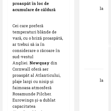
Gheorghe
proaspăt în loc de
DOROȘ
la
acumulare de căldură
Primul
român
Cei care preferă
care a
temperaturi blânde de
absolvit
vară, cu o briză proaspătă,
studiile
ar trebui să ia în
Universității
considerare o răcoare în
Donau
sud-vestul
din
Angliei.
Newquay
din
Krems
Cornwall oferă aer
Gheorghe
proaspăt al Atlanticului,
DOROȘ
la
plaje largi cu nisip și
Pastila
faimoasa atmosferă
pentru
Rosamunde Pilcher.
suflet –
Eurowings și-a dublat
episodul
capacitatea