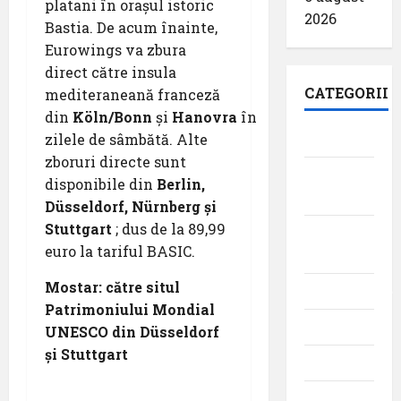
platani în orașul istoric
2026
Bastia. De acum înainte,
Eurowings va zbura
direct către insula
CATEGORII
mediteraneană franceză
din
Köln/Bonn
și
Hanovra
în
zilele de sâmbătă. Alte
Aeroporturi
zboruri directe sunt
Aviația
disponibile din
Berlin,
militară
Düsseldorf, Nürnberg și
Stuttgart
; dus de la 89,99
Companii
euro la tariful BASIC.
Aeriene
Mostar: către situl
Evenimente
Patrimoniului Mondial
Featured
UNESCO din Düsseldorf
și Stuttgart
Interviuri
Momente