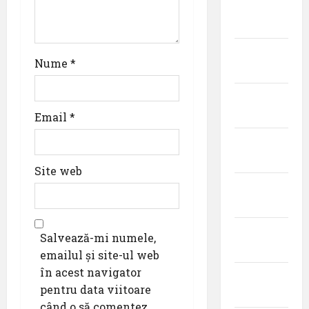
februarie
2024
ianuarie
Nume
*
2024
decembrie
2023
Email
*
noiembrie
2023
Site web
octombrie
2023
septembrie
Salvează-mi numele,
2023
emailul și site-ul web
în acest navigator
august
pentru data viitoare
2023
când o să comentez.