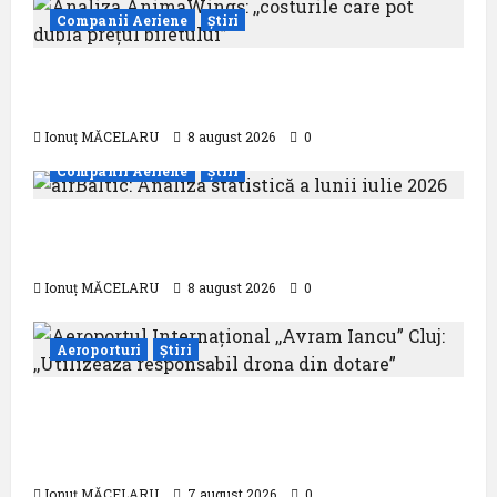
Companii Aeriene
Știri
Analiza AnimaWings: ,,costurile care pot
dubla prețul biletului”
Ionuț MĂCELARU
8 august 2026
0
Companii Aeriene
Știri
airBaltic: Analiza statistică a lunii iulie
2026
Ionuț MĂCELARU
8 august 2026
0
Aeroporturi
Știri
Aeroportul Internațional ,,Avram Iancu”
Cluj: ,,Utilizează responsabil drona din
dotare”
Ionuț MĂCELARU
7 august 2026
0