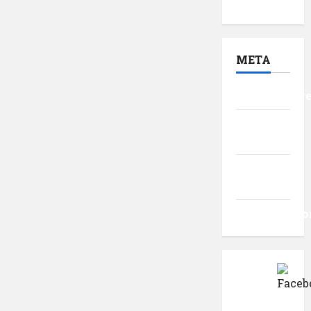
2016
META
Autentificar
Flux
intrări
Flux
comentarii
WordPress.o