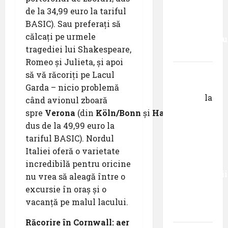
urmezi –
de la 34,99 euro la tariful
senzația,
BASIC). Sau preferați să
decât
călcați pe urmele
senzaționalu
tragediei lui Shakespeare,
..”
Romeo și Julieta, și apoi
Dr.
să vă răcoriți pe Lacul
George
Garda – nicio problemă
Danciu
la
când avionul zboară
Primul
spre
Verona
(din
Köln/Bonn
și
Hamburg
;
român
dus de la 49,99 euro la
care a
tariful BASIC). Nordul
absolvit
Italiei oferă o varietate
studiile
incredibilă pentru oricine
Universității
nu vrea să aleagă între o
Donau
excursie în oraș și o
din
vacanță pe malul lacului.
Krems
Răcorire în Cornwall: aer