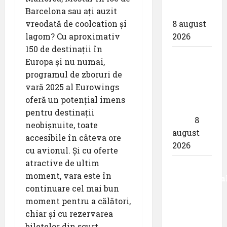
Barcelona sau ați auzit
biletului”
vreodată de coolcation și
8 august
lagom? Cu aproximativ
2026
150 de destinații în
airBaltic:
Europa și nu numai,
Analiza
programul de zboruri de
statistică
vară 2025 al Eurowings
a lunii
oferă un potențial imens
iulie
pentru destinații
2026
8
neobișnuite, toate
august
accesibile în câteva ore
2026
cu avionul. Și cu oferte
atractive de ultim
Aeroportul
moment, vara este în
Internaționa
continuare cel mai bun
,,Avram
moment pentru a călători,
Iancu”
chiar și cu rezervarea
Cluj:
biletelor din scurt.