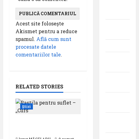
iulie
2023
Acest site folosește
iunie
Akismet pentru a reduce
2023
spamul.
Află cum sunt
mai 2023
procesate datele
comentariilor tale
.
aprilie
2023
martie
2023
RELATED STORIES
februarie
2023
Știri
ianuarie
Pastila pentru suflet –
2023
,,Curs”
decembrie