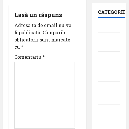
v
CATEGORII
i
Lasă un răspuns
Adresa ta de email nu va
g
Aeroporturi
fi publicată.
Câmpurile
a
Aviația
obligatorii sunt marcate
militară
cu
*
t
Comentariu
*
Companii
i
Aeriene
o
Evenimente
n
Featured
Interviuri
Momente
din
istoria