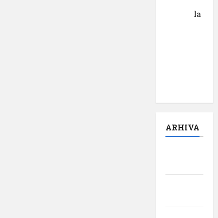
Calin
Tertan
la
Pastila
pentru
suflet –
episodul
pilot:
,,Darul”
ARHIVA
august
2026
iulie
2026
iunie