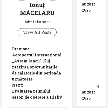
Ionuț
august
2026
MĂCELARU
Aeroportul
Administrator
din
München
View All Posts
primește
acreditarea
P
Previous:
pentru
Aeroportul Internațional
angajamentu
o
,,Avram Iancu” Cluj
său față
prezintă oportunitățile
de
s
de călătorie din perioada
călătoriile
t
următoare
fără
Next:
bariere
4
n
Evaluarea primului
august
sezon de operare a Hisky
2026
a