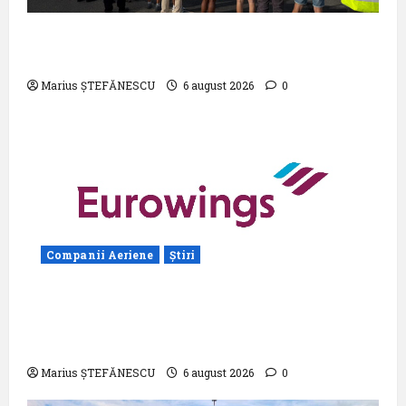
Aeroportul din Bruxelles a organizat cea
de-a 9 -a ediție a Zilei spotterilor
Marius ȘTEFĂNESCU
6 august 2026
0
Companii Aeriene
Știri
Eurowings – peste zece milioane de
pasageri transportati în prima jumătate a
anului
Marius ȘTEFĂNESCU
6 august 2026
0