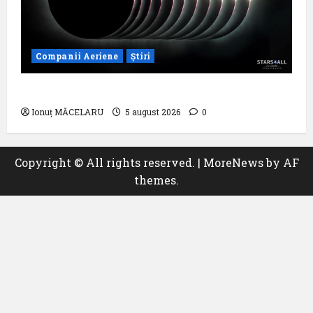
Companii Aeriene
Știri
Un zbor special al Iberia în ziua eclipsei
Ionuț MĂCELARU
5 august 2026
0
Copyright © All rights reserved.
|
MoreNews
by AF
themes.