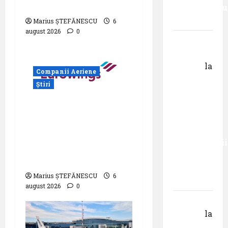
Zilei spotterilor
senzaționalu
..”
Marius ȘTEFĂNESCU
6
august 2026
0
Dr.
George
Danciu
la
Companii Aeriene
Primul
Știri
român
care a
Eurowings – peste
absolvit
zece milioane de
studiile
pasageri transportati
Universității
în prima jumătate a
Donau
anului
din
Marius ȘTEFĂNESCU
6
Krems
august 2026
0
Gheorghe
DOROȘ
la
Primul