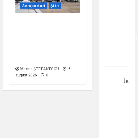
Aeroporturi
Știri
român
care a
Compania Națională
absolvit
Aeroporturi București
studiile
a semnat contractul
Universității
pentru proiectarea și
Donau
execuția parcului
din
fotovoltaic
Krems
Marius ȘTEFĂNESCU
6
Gheorghe
august 2026
0
DOROȘ
la
Pastila
pentru
suflet –
episodul
V ,,Darul
cuvântului”