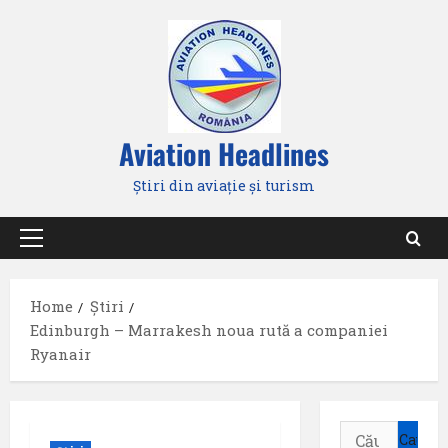
Skip
to
content
Aviation Headlines
Știri din aviație și turism
Primary
Menu
Home
Știri
Edinburgh – Marrakesh noua rută a companiei
Ryanair
Caută