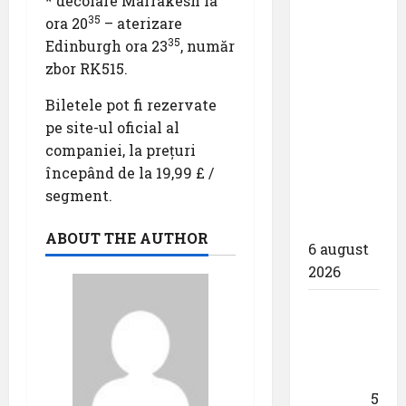
* decolare Marrakesh la
35
Aeroporturi
ora 20
– aterizare
35
București
Edinburgh ora 23
, număr
a semnat
zbor RK515.
contractul
Biletele pot fi rezervate
pentru
pe site-ul oficial al
proiectarea
companiei, la prețuri
și
începând de la 19,99 £ /
execuția
segment.
parcului
fotovoltaic
ABOUT THE AUTHOR
6 august
2026
Un zbor
special
al Iberia
în ziua
eclipsei
5