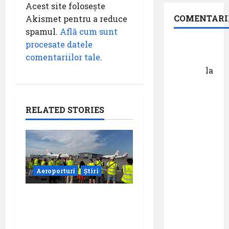
Acest site folosește
COMENTARI
Akismet pentru a reduce
spamul.
Află cum sunt
procesate datele
Dr.
comentariilor tale
.
George
Danciu
la
Pastila
pentru
suflet –
RELATED STORIES
episodul
XXVII ,,E
mult mai
bine să
Aeroporturi
Știri
cauți – și
să
Aeroportul din
urmezi –
Bruxelles a organizat
senzația,
cea de-a 9 -a ediție a
decât