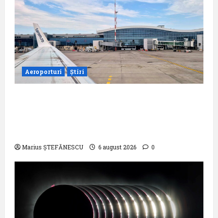
Aeroporturi
Știri
Compania Națională Aeroporturi
București a semnat contractul pentru
proiectarea și execuția parcului
fotovoltaic
Marius ȘTEFĂNESCU
6 august 2026
0