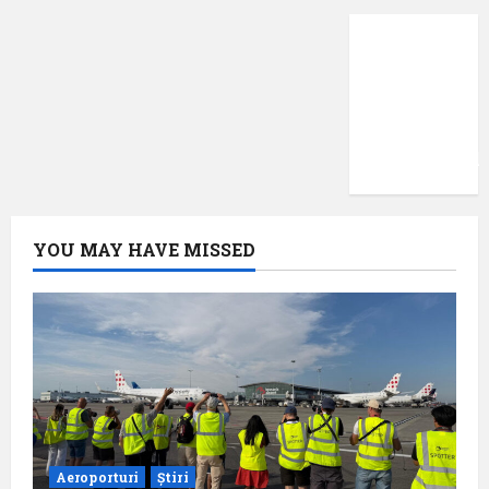
Protecția
datelor
cu
caracter
confidențial
YOU MAY HAVE MISSED
Aeroporturi
Știri