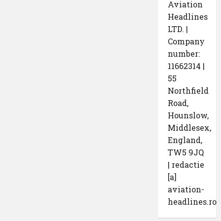
Aviation
Headlines
LTD. |
Company
number:
11662314 |
55
Northfield
Road,
Hounslow,
Middlesex,
England,
TW5 9JQ
| redactie
[a]
aviation-
headlines.ro