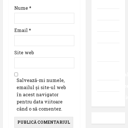
aviației
Nume
*
Promoții
Știri
Email
*
Turism
Turism
Site web
intern
Turism
internaționa
Salvează-mi numele,
Uncategoriz
emailul și site-ul web
în acest navigator
Videointervi
pentru data viitoare
când o să comentez.