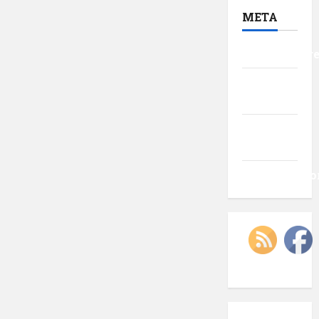
META
Autentificar
Flux
intrări
Flux
comentarii
WordPress.o