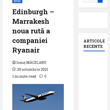
Știri
după:
Edinburgh –
Marrakesh
noua rută a
companiei
ARTICOLE
RECENTE
Ryanair
Aeroportul
Ionuț MĂCELARU
din
25 octombrie 2021
Bruxelles
1 minute read
0
a
organizat
cea de-a
9 -a
ediție a
Zilei