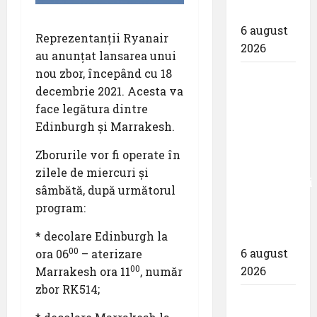
spotterilor
6 august
Reprezentanții Ryanair
2026
au anunțat lansarea unui
nou zbor, începând cu 18
Eurowings
decembrie 2021. Acesta va
– peste
face legătura dintre
zece
Edinburgh și Marrakesh.
milioane
de
Zborurile vor fi operate în
pasageri
zilele de miercuri și
transportati
sâmbătă, după următorul
în prima
program:
jumătate
a anului
* decolare Edinburgh la
00
6 august
ora 06
– aterizare
00
2026
Marrakesh ora 11
, număr
zbor RK514;
Compania
Națională