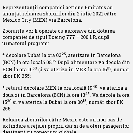
Reprezentanții companiei aeriene Emirates au
anunțat reluarea zborurilor din 2 iulie 2021 către
Mexico City (MEX) via Barcelona.
Zborurile vor fi operate cu aeronave din dotarea
companiei de tipul Boeing 777 – 200 LR, după
următorul program:
25
* decolare Dubai la ora 03
, aterizare în Barcelona
35.
(BCN) la ora locală 08
După alimentare va decola din
50
05
BCN la ora 10
și va ateriza în MEX la ora 16
, număr
zbor EK 255;
40
* returul decolare MEX la ora locală 19
, va ateriza a
45
doua zi în Barcelona (BCN) la ora 13
. Va decola la ora
30
15
15
și va ateriza la Dubai la ora 00
, număr zbor EK
256.
Reluarea zborurilor către Mexic este un nou pas de
extindere a rețelei proprii dar și de a oferi pasagerilor
destinații cu conexiuni globale.