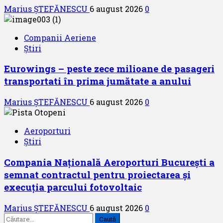
Marius ȘTEFĂNESCU
6 august 2026
0
Companii Aeriene
Știri
Eurowings – peste zece milioane de pasageri
transportati în prima jumătate a anului
Marius ȘTEFĂNESCU
6 august 2026
0
Aeroporturi
Știri
Compania Națională Aeroporturi București a
semnat contractul pentru proiectarea și
execuția parcului fotovoltaic
Marius ȘTEFĂNESCU
6 august 2026
0
Caută