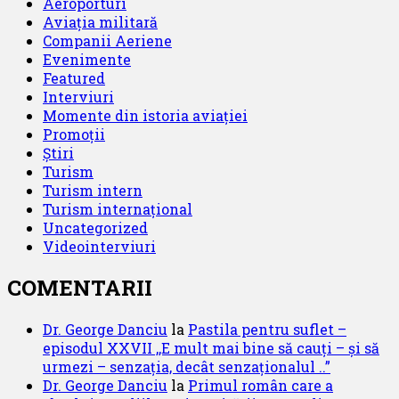
Aeroporturi
Aviația militară
Companii Aeriene
Evenimente
Featured
Interviuri
Momente din istoria aviației
Promoții
Știri
Turism
Turism intern
Turism internațional
Uncategorized
Videointerviuri
COMENTARII
Dr. George Danciu
la
Pastila pentru suflet –
episodul XXVII ,,E mult mai bine să cauți – și să
urmezi – senzația, decât senzaționalul ..”
Dr. George Danciu
la
Primul român care a