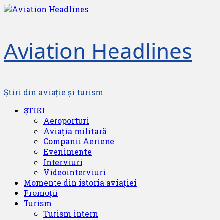
Skip
to
content
Aviation Headlines
Știri din aviație și turism
Primary
ȘTIRI
Menu
Aeroporturi
Aviația militară
Companii Aeriene
Evenimente
Interviuri
Videointerviuri
Momente din istoria aviației
Promoții
Turism
Turism intern