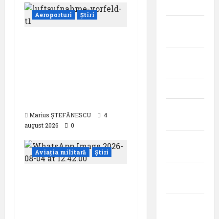
2025
Aeroporturi
Știri
iulie
2025
Aeroportul din
München primește
iunie
acreditarea pentru
2025
angajamentul său față
de călătoriile fără
mai 2025
bariere
aprilie
Marius ȘTEFĂNESCU
4
2025
august 2026
0
martie
2025
Aviația militară
Știri
februarie
Evacuare medicală
2025
aeriană de pe o
platformă maritimă
ianuarie
situată la
2025