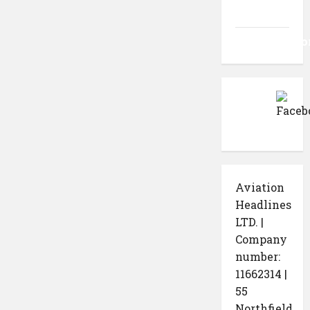
comentarii
WordPress.o
Aviation
Headlines
LTD. |
Company
number:
11662314 |
55
Northfield