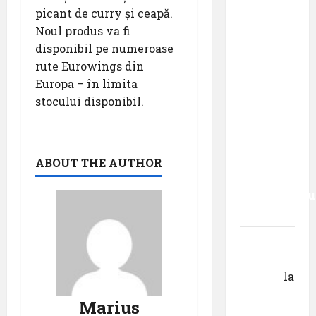
pentru
picant de curry și ceapă.
suflet –
Noul produs va fi
episodul
disponibil pe numeroase
XXVII ,,E
rute Eurowings din
mult mai
Europa – în limita
bine să
stocului disponibil.
cauți – și
să
urmezi –
senzația,
ABOUT THE AUTHOR
decât
senzaționalu
..”
Dr.
George
Danciu
la
Primul
Marius
român