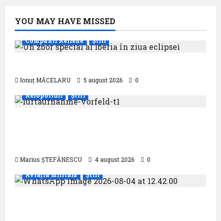
YOU MAY HAVE MISSED
Companii Aeriene
Știri
Un zbor special al Iberia în ziua eclipsei
Ionuț MĂCELARU
5 august 2026
0
Aeroporturi
Știri
Aeroportul din München primește
acreditarea pentru angajamentul său față
de călătoriile fără bariere
Marius ȘTEFĂNESCU
4 august 2026
0
Aviația militară
Știri
Evacuare medicală aeriană de pe o
platformă maritimă situată la