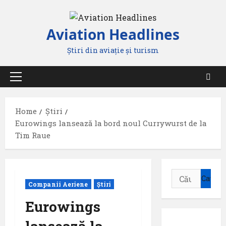
Skip
to
Aviation Headlines
content
Știri din aviație și turism
Primary
Menu
Home
Știri
Eurowings lansează la bord noul Currywurst de la
Tim Raue
Caută
Companii Aeriene
Știri
după:
Eurowings