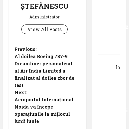
ȘTEFĂNESCU
care a
absolvit
Administrator
studiile
Universității
View All Posts
Donau
din
P
Krems
Previous:
Al doilea Boeing 787-9
Gheorghe
o
Dreamliner personalizat
DOROȘ
la
al Air India Limited a
s
Primul
finalizat al doilea zbor de
român
t
test
care a
Next:
absolvit
n
Aeroportul Internațional
studiile
Noida va începe
a
Universității
operațiunile la mijlocul
Donau
v
lunii iunie
din