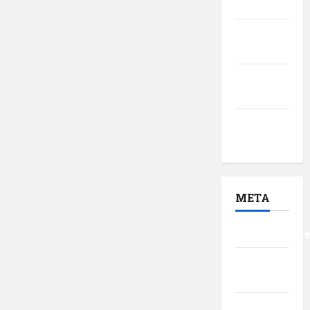
2017
ianuarie
2017
decembrie
2016
noiembrie
2016
META
Autentificar
Flux
intrări
Flux