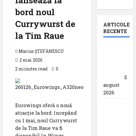
lansează la
bord noul
Currywurst de
ARTICOLE
RECENTE
la Tim Raue
Un zbor
Marius ȘTEFĂNESCU
special
2 mai 2026
al Iberia
2 minutes read
0
în ziua
eclipsei
5
august
2026
Aeroportul
Eurowings oferă o nouă
din
atracție la bord: începând
München
cu 1 mai, noul Currywurst
primește
de la Tim Raue va fi
acreditarea
disponibil în Wings