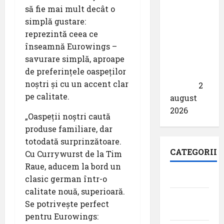
să fie mai mult decât o
pentru
simplă gustare:
satelitul
reprezintă ceea ce
de
înseamnă Eurowings –
comunicații
savurare simplă, aproape
securizate
de preferințele oaspeților
SpainSat
noștri și cu un accent clar
NG-III
2
pe calitate.
august
2026
„Oaspeții noștri caută
produse familiare, dar
totodată surprinzătoare.
CATEGORII
Cu Currywurst de la Tim
Raue, aducem la bord un
Aeroporturi
clasic german într-o
calitate nouă, superioară.
Aviația
Se potrivește perfect
militară
pentru Eurowings: