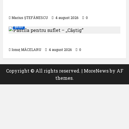
aproximativ 90 de mile marine în largul
Mării Negre
Marius ȘTEFĂNESCU
4 august 2026
0
Știri
Pastila pentru suflet – ,,Câștig”
Ionuț MĂCELARU
4 august 2026
0
Copyright © All rights reserved.
|
MoreNews
by AF
themes.