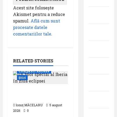
2026
Acest site folosește
februarie
Akismet pentru a reduce
2026
spamul.
Află cum sunt
procesate datele
ianuarie
comentariilor tale
.
2026
decembrie
2025
RELATED STORIES
noiembrie
2025
Companii Aeriene
Știri
octombrie
2025
Un zbor special al
septembrie
Iberia în ziua eclipsei
2025
Ionuț MĂCELARU
5 august
2026
0
august