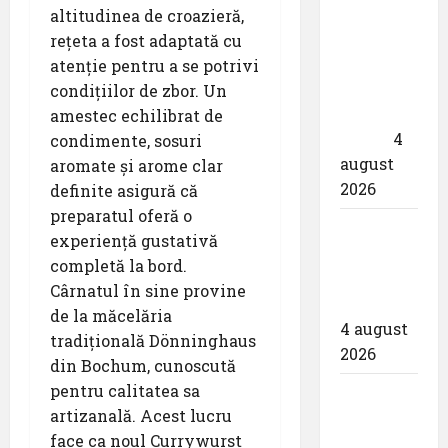
90 de
altitudinea de croazieră,
mile
rețeta a fost adaptată cu
marine
atenție pentru a se potrivi
în largul
condițiilor de zbor. Un
Mării
amestec echilibrat de
Negre
4
condimente, sosuri
august
aromate și arome clar
2026
definite asigură că
preparatul oferă o
Pastila
experiență gustativă
pentru
completă la bord.
suflet –
Cârnatul în sine provine
,,Câștig”
de la măcelăria
4 august
tradițională Dönninghaus
2026
din Bochum, cunoscută
pentru calitatea sa
Airbus a
artizanală. Acest lucru
primit
face ca noul Currywurst
contractul