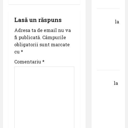
Krems
i
Gheorghe
g
Lasă un răspuns
DOROȘ
la
a
Pastila
Adresa ta de email nu va
pentru
fi publicată.
Câmpurile
t
suflet –
obligatorii sunt marcate
episodul
cu
*
i
V ,,Darul
Comentariu
*
o
cuvântului”
Calin
n
Tertan
la
Pastila
pentru
suflet –
episodul
pilot:
,,Darul”