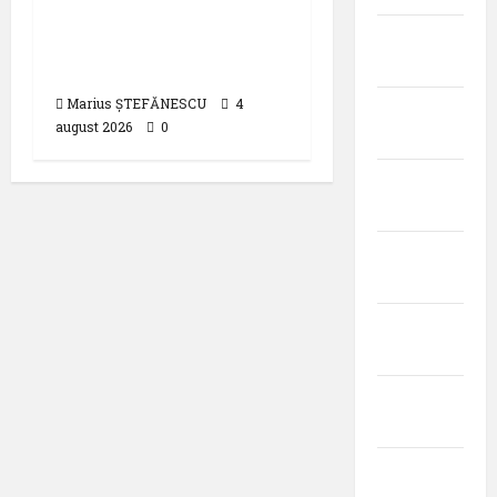
aproximativ 90 de
decembrie
mile marine în largul
2024
Mării Negre
Marius ȘTEFĂNESCU
4
noiembrie
august 2026
0
2024
octombrie
2024
septembrie
2024
august
2024
iulie
2024
iunie