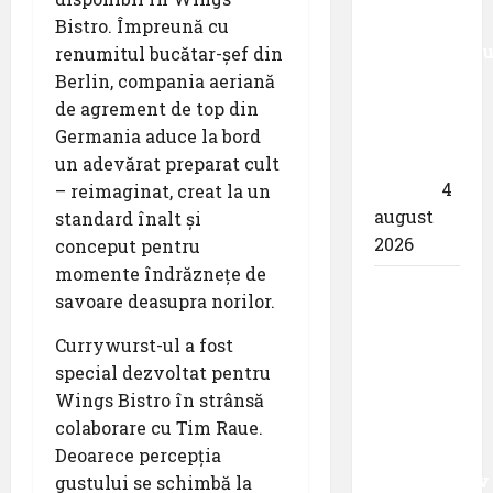
pentru
Bistro. Împreună cu
angajamentu
renumitul bucătar-șef din
său față
Berlin, compania aeriană
de
de agrement de top din
călătoriile
Germania aduce la bord
fără
un adevărat preparat cult
bariere
4
– reimaginat, creat la un
august
standard înalt și
2026
conceput pentru
momente îndrăznețe de
Evacuare
savoare deasupra norilor.
medicală
aeriană
Currywurst-ul a fost
de pe o
special dezvoltat pentru
platformă
Wings Bistro în strânsă
maritimă
colaborare cu Tim Raue.
situată la
Deoarece percepția
aproximativ
gustului se schimbă la