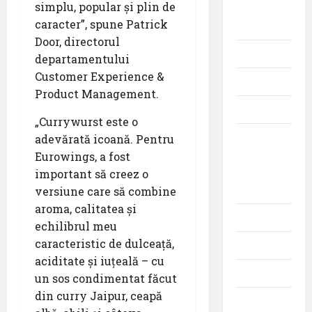
simplu, popular și plin de
Companii
caracter”, spune Patrick
Aeriene
Door, directorul
Evenimente
departamentului
Customer Experience &
Featured
Product Management.
Interviuri
„Currywurst este o
Momente
adevărată icoană. Pentru
din
Eurowings, a fost
istoria
important să creez o
aviației
versiune care să combine
aroma, calitatea și
Promoții
echilibrul meu
caracteristic de dulceață,
Știri
aciditate și iuțeală – cu
Turism
un sos condimentat făcut
din curry Jaipur, ceapă
Turism