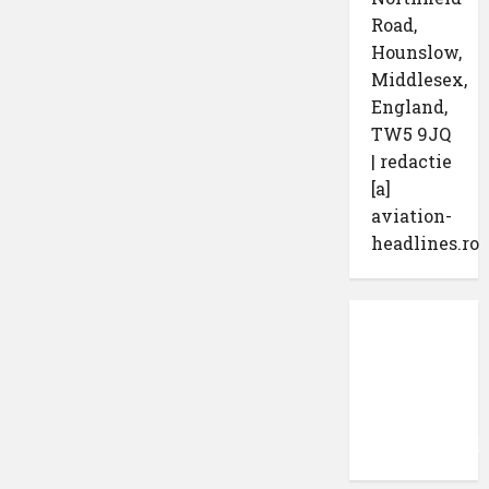
Road,
Hounslow,
Middlesex,
England,
TW5 9JQ
| redactie
[a]
aviation-
headlines.ro
Protecția
datelor
cu
caracter
confidențial