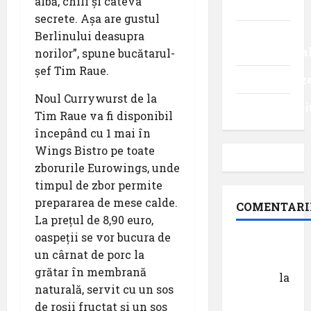
albă, chili și câteva
intern
secrete. Așa are gustul
Turism
Berlinului deasupra
internaționa
norilor”, spune bucătarul-
șef Tim Raue.
Uncategoriz
Noul Currywurst de la
Videointervi
Tim Raue va fi disponibil
începând cu 1 mai în
Wings Bistro pe toate
zborurile Eurowings, unde
timpul de zbor permite
prepararea de mese calde.
COMENTARI
La prețul de 8,90 euro,
oaspeții se vor bucura de
Dr.
un cârnat de porc la
George
grătar în membrană
Danciu
la
naturală, servit cu un sos
Pastila
de roșii fructat și un sos