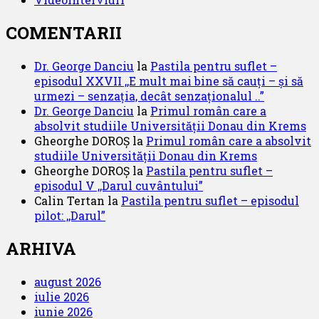
COMENTARII
Dr. George Danciu
la
Pastila pentru suflet –
episodul XXVII ,,E mult mai bine să cauți – și să
urmezi – senzația, decât senzaționalul ..”
Dr. George Danciu
la
Primul român care a
absolvit studiile Universității Donau din Krems
Gheorghe DOROȘ
la
Primul român care a absolvit
studiile Universității Donau din Krems
Gheorghe DOROȘ
la
Pastila pentru suflet –
episodul V ,,Darul cuvântului”
Calin Tertan
la
Pastila pentru suflet – episodul
pilot: ,,Darul”
ARHIVA
august 2026
iulie 2026
iunie 2026