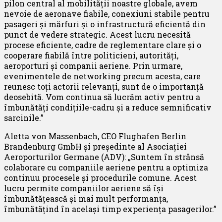
pilon central al mobilității noastre globale, avem
nevoie de aeronave fiabile, conexiuni stabile pentru
pasageri și mărfuri și o infrastructură eficientă din
punct de vedere strategic. Acest lucru necesită
procese eficiente, cadre de reglementare clare și o
cooperare fiabilă între politicieni, autorități,
aeroporturi și companii aeriene. Prin urmare,
evenimentele de networking precum acesta, care
reunesc toți actorii relevanți, sunt de o importanță
deosebită. Vom continua să lucrăm activ pentru a
îmbunătăți condițiile-cadru și a reduce semnificativ
sarcinile.”
Aletta von Massenbach, CEO Flughafen Berlin
Brandenburg GmbH și președinte al Asociației
Aeroporturilor Germane (ADV): ​​„Suntem în strânsă
colaborare cu companiile aeriene pentru a optimiza
continuu procesele și procedurile comune. Acest
lucru permite companiilor aeriene să își
îmbunătățească și mai mult performanța,
îmbunătățind în același timp experiența pasagerilor.”