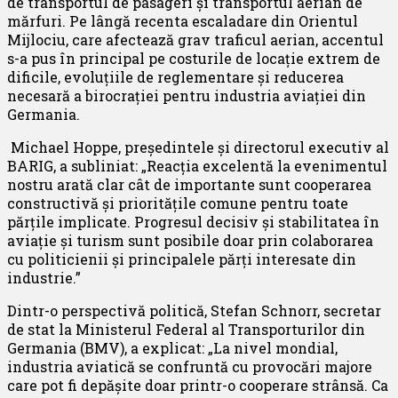
de transportul de pasageri și transportul aerian de
mărfuri. Pe lângă recenta escaladare din Orientul
Mijlociu, care afectează grav traficul aerian, accentul
s-a pus în principal pe costurile de locație extrem de
dificile, evoluțiile de reglementare și reducerea
necesară a birocrației pentru industria aviației din
Germania.
Michael Hoppe, președintele și directorul executiv al
BARIG, a subliniat: „Reacția excelentă la evenimentul
nostru arată clar cât de importante sunt cooperarea
constructivă și prioritățile comune pentru toate
părțile implicate. Progresul decisiv și stabilitatea în
aviație și turism sunt posibile doar prin colaborarea
cu politicienii și principalele părți interesate din
industrie.”
Dintr-o perspectivă politică, Stefan Schnorr, secretar
de stat la Ministerul Federal al Transporturilor din
Germania (BMV), a explicat: „La nivel mondial,
industria aviatică se confruntă cu provocări majore
care pot fi depășite doar printr-o cooperare strânsă. Ca