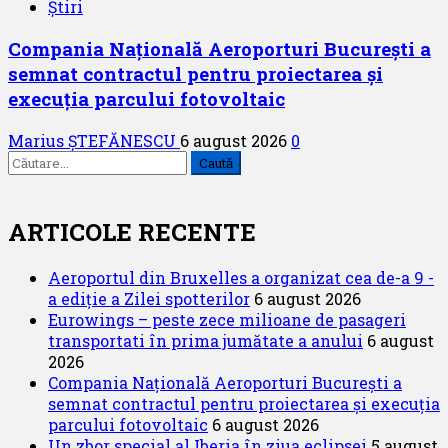
Știri
Compania Națională Aeroporturi București a
semnat contractul pentru proiectarea și
execuția parcului fotovoltaic
Marius ȘTEFĂNESCU
6 august 2026
0
Caută
după:
ARTICOLE RECENTE
Aeroportul din Bruxelles a organizat cea de-a 9 -
a ediție a Zilei spotterilor
6 august 2026
Eurowings – peste zece milioane de pasageri
transportati în prima jumătate a anului
6 august
2026
Compania Națională Aeroporturi București a
semnat contractul pentru proiectarea și execuția
parcului fotovoltaic
6 august 2026
Un zbor special al Iberia în ziua eclipsei
5 august