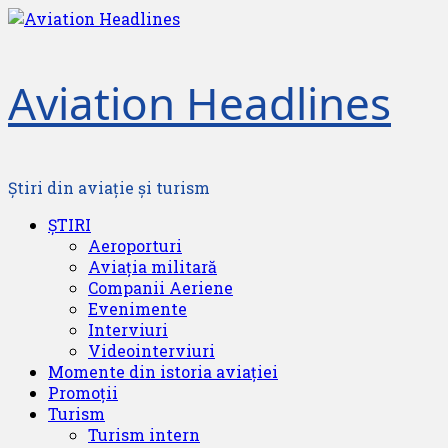
Skip
to
content
Aviation Headlines
Știri din aviație și turism
Primary
ȘTIRI
Menu
Aeroporturi
Aviația militară
Companii Aeriene
Evenimente
Interviuri
Videointerviuri
Momente din istoria aviației
Promoții
Turism
Turism intern