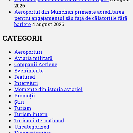
2026
Aeroportul din München primește acreditarea
pentru angajamentul său față de călătoriile fără
bariere
4 august 2026
CATEGORII
Aeroporturi
Aviația militară
Companii Aeriene
Evenimente
Featured
Interviuri
Momente din istoria aviației
Promoții
Știri
Turism
Turism intern
Turism internațional
Uncategorized
Videointerviuri