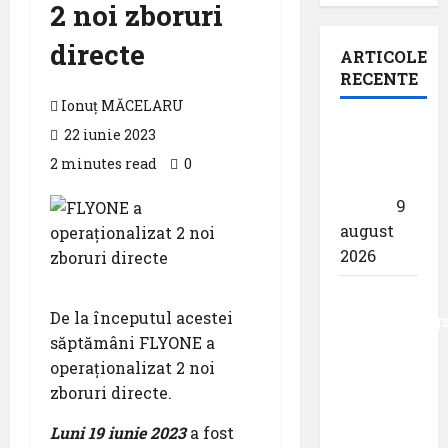
2 noi zboruri
directe
ARTICOLE
RECENTE
Ionuț MĂCELARU
Pastila
22 iunie 2023
pentru
2 minutes read
0
suflet –
,,Curs”
9
august
2026
Analiza
De la începutul acestei
AnimaWings
săptămâni FLYONE a
,,costurile
operaționalizat 2 noi
care pot
zboruri directe.
dubla
prețul
Luni 19 iunie 2023
a fost
biletului”