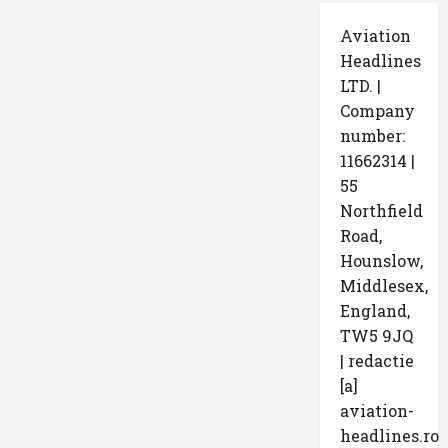
Aviation
Headlines
LTD. |
Company
number:
11662314 |
55
Northfield
Road,
Hounslow,
Middlesex,
England,
TW5 9JQ
| redactie
[a]
aviation-
headlines.ro