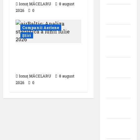
Ionuț MĂCELARU
8 august
iunie
2026
0
2026
Companii Aeriene
mai 2026
Știri
aprilie
airBaltic: Analiza
2026
statistică a lunii iulie
martie
2026
2026
Ionuț MĂCELARU
8 august
2026
0
februarie
2026
ianuarie
2026
decembrie
2025