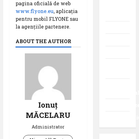
pagina oficială de web
istoria
www.flyone.eu
, aplicația
aviației
pentru mobil FLYONE sau
la agențiile partenere.
Promoții
Știri
ABOUT THE AUTHOR
Turism
Turism
intern
Turism
internaționa
Ionuț
Uncategoriz
MĂCELARU
Videointervi
Administrator