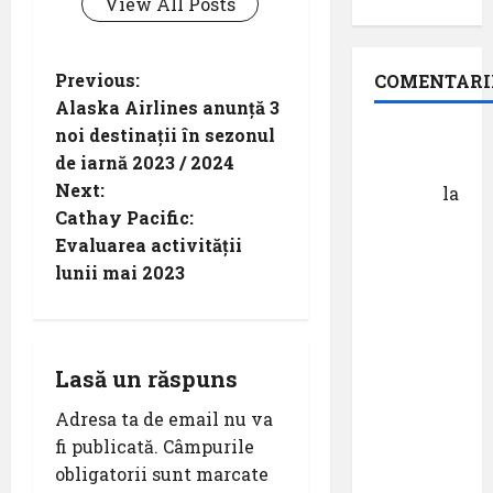
View All Posts
P
Previous:
COMENTARI
Alaska Airlines anunță 3
o
noi destinații în sezonul
Dr.
de iarnă 2023 / 2024
George
s
Next:
Danciu
la
t
Cathay Pacific:
Pastila
Evaluarea activității
pentru
n
lunii mai 2023
suflet –
episodul
a
XXVII ,,E
v
mult mai
Lasă un răspuns
bine să
i
cauți – și
Adresa ta de email nu va
să
fi publicată.
Câmpurile
g
urmezi –
obligatorii sunt marcate