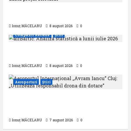
Analiza AnimaWings: ,,costurile care pot
dubla prețul biletului”
Ionuț MĂCELARU
8 august 2026
0
Companii Aeriene
Știri
airBaltic: Analiza statistică a lunii iulie
2026
Ionuț MĂCELARU
8 august 2026
0
Aeroporturi
Știri
Aeroportul Internațional ,,Avram Iancu”
Cluj: ,,Utilizează responsabil drona din
dotare”
Ionuț MĂCELARU
7 august 2026
0