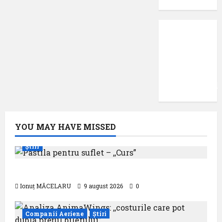
Protecția
datelor
cu
caracter
confidențial
YOU MAY HAVE MISSED
Știri
Pastila pentru suflet – ,,Curs”
Ionuț MĂCELARU
9 august 2026
0
Companii Aeriene
Știri