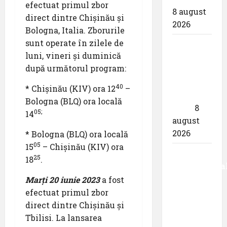
efectuat primul zbor
8 august
direct dintre Chișinău și
2026
Bologna, Italia. Zborurile
sunt operate în zilele de
airBaltic:
luni, vineri și duminică
Analiza
după următorul program:
statistică
a lunii
40
* Chișinău (KIV) ora 12
–
iulie
Bologna (BLQ) ora locală
2026
8
05;
14
august
2026
* Bologna (BLQ) ora locală
05
15
– Chișinău (KIV) ora
Aeroportul
25
18
.
Internaționa
,,Avram
Marți 20 iunie 2023
a fost
Iancu”
efectuat primul zbor
Cluj:
direct dintre Chișinău și
,,Utilizează
Tbilisi. La lansarea