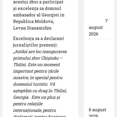
responsabil
acestui zbor a participat
drona
și excelența sa domnul
din
ambasador al Georgiei in
dotare”
7
Republica Moldova,
august
Levan Diasamidze.
2026
Excelența sa a declarant
Aeroportul
jurnaliștilor prezenți:
din
,,
Astăzi are loc inaugurarea
Bruxelles
primului zbor Chișinău –
a
Tbilisi. Este un moment
organizat
important pentru țările
cea de-a
noastre, în special pentru
9 -a
domeniul turistic. Vă
ediție a
așteptăm cu drag în Tbilisi,
Zilei
Georgia.
Este un plus și
spotterilor
pentru relațiile
6 august
internaționale, pentru
2026
diplomați, pentru business,