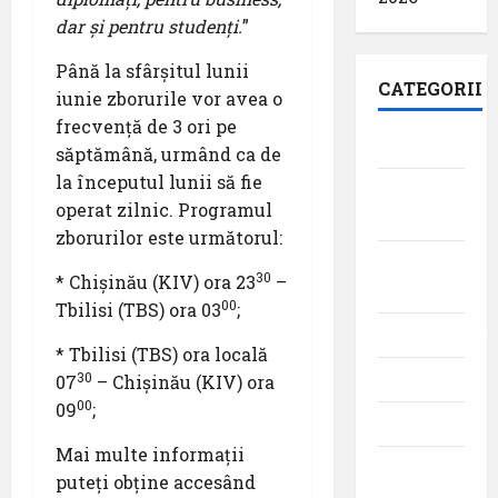
dar și pentru studenți.
”
Până la sfârșitul lunii
CATEGORII
iunie zborurile vor avea o
frecvență de 3 ori pe
Aeroporturi
săptămână, urmând ca de
la începutul lunii să fie
Aviația
operat zilnic. Programul
militară
zborurilor este următorul:
Companii
30
* Chișinău (KIV) ora 23
–
Aeriene
00
Tbilisi (TBS) ora 03
;
Evenimente
* Tbilisi (TBS) ora locală
30
Featured
07
– Chișinău (KIV) ora
00
09
;
Interviuri
Mai multe informații
Momente
puteți obține accesând
din