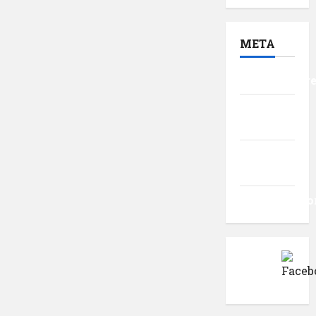
META
Autentificar
Flux
intrări
Flux
comentarii
WordPress.o