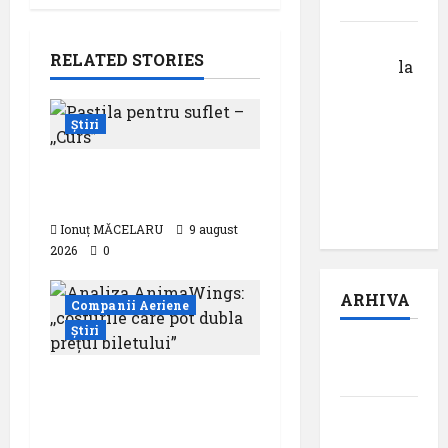
cuvântului”
Calin
RELATED STORIES
Tertan
la
Pastila
pentru
Știri
suflet –
episodul
Pastila pentru suflet –
pilot:
,,Curs”
,,Darul”
Ionuț MĂCELARU
9 august
2026
0
ARHIVA
Companii Aeriene
Știri
august
2026
Analiza AnimaWings:
,,costurile care pot
iulie
dubla prețul biletului”
2026