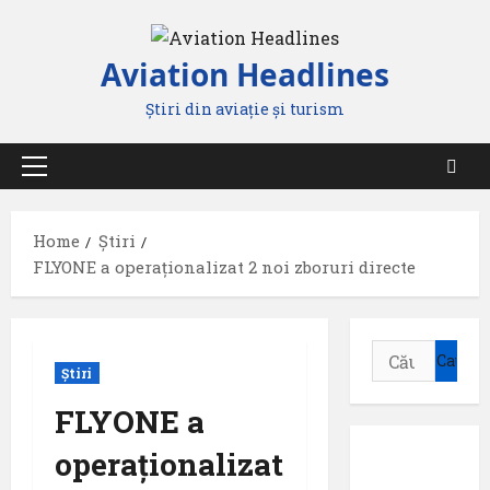
Skip
to
Aviation Headlines
content
Știri din aviație și turism
Primary
Menu
Home
Știri
FLYONE a operaționalizat 2 noi zboruri directe
Caută
Știri
după:
FLYONE a
operaționalizat