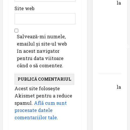
DOROȘ
la
Site web
Primul
român
care a
absolvit
Salvează-mi numele,
studiile
emailul și site-ul web
Universității
în acest navigator
Donau
pentru data viitoare
din
când o să comentez.
Krems
Gheorghe
DOROȘ
la
Acest site folosește
Pastila
Akismet pentru a reduce
pentru
spamul.
Află cum sunt
suflet –
procesate datele
episodul
comentariilor tale
.
V ,,Darul